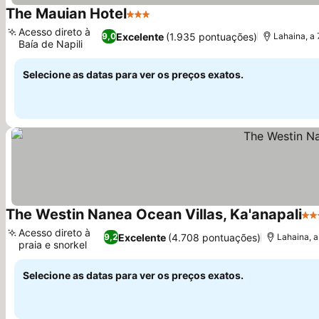
The Mauian Hotel
3 Estrelas
Ver preços
Acesso direto à
Excelente
(1.935 pontuações)
9,0
Lahaina, a 
Baía de Napili
Ver preços
Selecione as datas para ver os preços exatos.
The Westin Nanea Ocean Villas, Ka'anapali
4 E
Acesso direto à
Excelente
(4.708 pontuações)
9,2
Lahaina, a
praia e snorkel
Ver preços
Selecione as datas para ver os preços exatos.