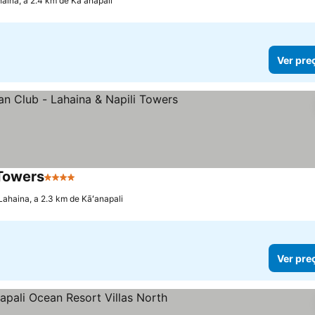
aina, a 2.4 km de Kāʻanapali
Ver pre
 Towers
4 Estrelas
Ver preços
Lahaina, a 2.3 km de Kāʻanapali
Ver pre