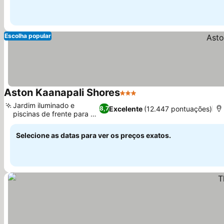
Escolha popular
Aston Kaanapali Shores
3 Estrelas
Ver preços
Jardim iluminado e
Excelente
(12.447 pontuações)
8,7
piscinas de frente para o
Ver preços
mar
Selecione as datas para ver os preços exatos.