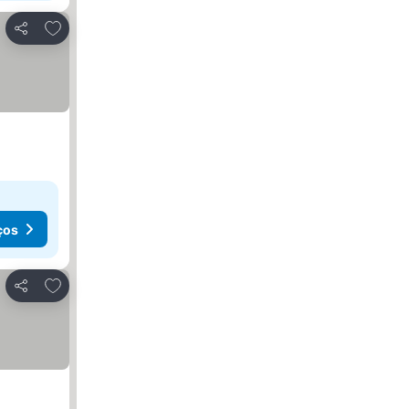
Adicionar aos favoritos
Partilhar
ços
Adicionar aos favoritos
Partilhar