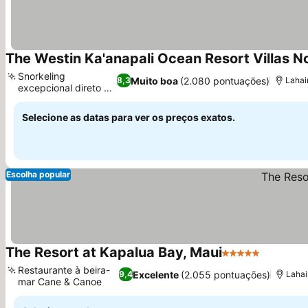
The Westin Ka'anapali Ocean Resort Villas N
Snorkeling
Muito boa
(2.080 pontuações)
8,3
Lahai
excepcional direto da
Ver preços
praia
Selecione as datas para ver os preços exatos.
Escolha popular
The Resort at Kapalua Bay, Maui
5 Estrelas
Ver preç
Restaurante à beira-
Excelente
(2.055 pontuações)
9,4
Lahai
mar Cane & Canoe
Ver preços