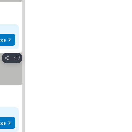
ços
Adicionar aos favoritos
Partilhar
ços