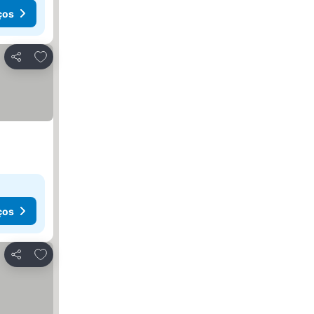
ços
Adicionar aos favoritos
Partilhar
ços
Adicionar aos favoritos
Partilhar