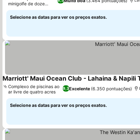
Muito boa
(3.464 pontuações)
8,3
Lah
minigolfe de doze
Ver preços
buracos
Selecione as datas para ver os preços exatos.
Marriott' Maui Ocean Club - Lahaina & Napili
Complexo de piscinas ao
Excelente
(6.350 pontuações)
9,3
ar livre de quatro acres
Ver preços
Selecione as datas para ver os preços exatos.