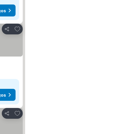
ços
Adicionar aos favoritos
Partilhar
ços
Adicionar aos favoritos
Partilhar