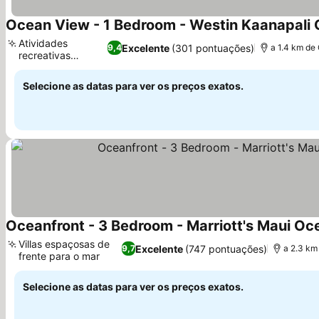
Ocean View - 1 Bedroom - Westin Kaanapali O
Atividades
Excelente
(301 pontuações)
9,4
a 1.4 km de
recreativas
Ver preços
variadas
Selecione as datas para ver os preços exatos.
Oceanfront - 3 Bedroom - Marriott's Maui Ocea
Villas espaçosas de
Excelente
(747 pontuações)
9,7
a 2.3 km
frente para o mar
Ver preços
Selecione as datas para ver os preços exatos.