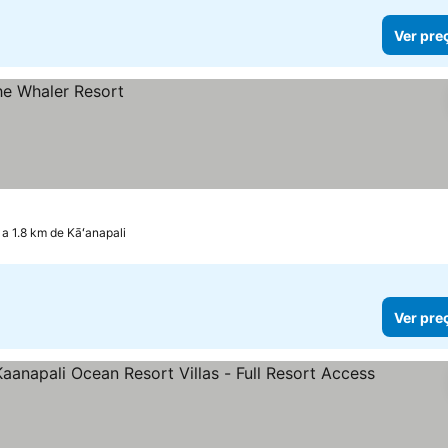
Ver pre
 a 1.8 km de Kāʻanapali
Ver pre