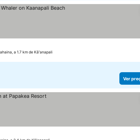
relas
Ver preços
ahaina, a 1.7 km de Kāʻanapali
Ver pre