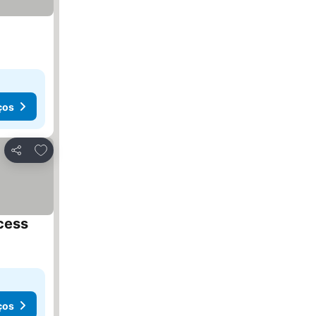
ços
ços
Adicionar aos favoritos
Partilhar
ccess
Ver preços
ços