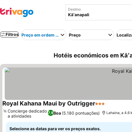
Destino
Filtros
Preço em ordem crescente
Preço
Localiz
Hotéis económicos em Kāʻa
Royal Kahana Maui by Outrigger
3 Estrelas
Ver preços
Concierge dedicado
Boa
(5.180 pontuações)
7,9
Lahaina, a 4.6 
a atividades
Ver preços
Selecione as datas para ver os preços exatos.