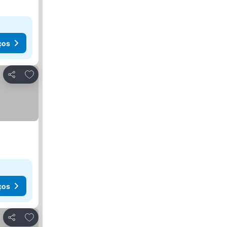
ços
Adicionar aos favoritos
Partilhar
ços
Adicionar aos favoritos
Partilhar