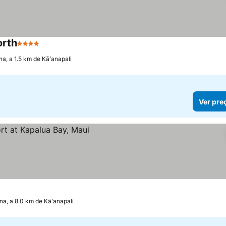
orth
4 Estrelas
Ver preços
na, a 1.5 km de Kāʻanapali
Ver pre
os
na, a 8.0 km de Kāʻanapali