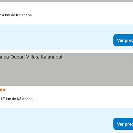
7.4 km de Kāʻanapali
Ver pre
strelas
Ver preços
 1.7 km de Kāʻanapali
Ver pre