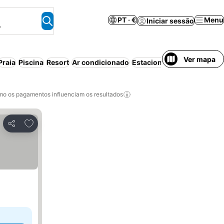
PT · €
Menu
Iniciar sessão
.
Ver mapa
Praia
Piscina
Resort
Ar condicionado
Estacionamento
Cozinha
o os pagamentos influenciam os resultados
Adicionar aos favoritos
Partilhar