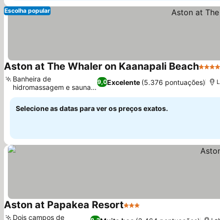
Escolha popular
Aston at The Whaler on Kaanapali Beach
4 Est
Banheira de
Excelente
(5.376 pontuações)
9,0
L
hidromassagem e sauna
Ver preços
relaxantes
Selecione as datas para ver os preços exatos.
Aston at Papakea Resort
3 Estrelas
Ver preços
Dois campos de