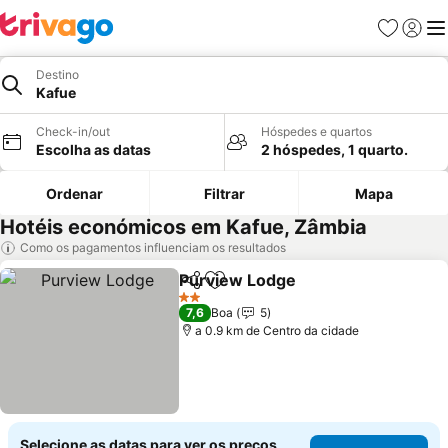
Favoritos
Iniciar
Me
Destino
Kafue
Check-in/out
Hóspedes e quartos
Escolha as datas
2 hóspedes, 1 quarto.
Ordenar
Filtrar
Mapa
Hotéis económicos em Kafue, Zâmbia
Como os pagamentos influenciam os resultados
Purview Lodge
Partilhar
Adicionar aos favoritos
Ver preços
2 Estrelas
7,6
Boa
5
a 0.9 km de Centro da cidade
Selecione as datas para ver os preços