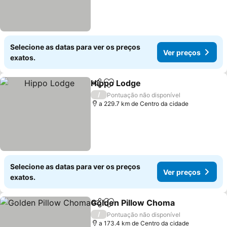
Selecione as datas para ver os preços
Ver preços
exatos.
Hippo Lodge
Partilhar
Adicionar aos favoritos
Ver preços
/
Pontuação não disponível
a 229.7 km de Centro da cidade
Selecione as datas para ver os preços
Ver preços
exatos.
Golden Pillow Choma
Partilhar
Adicionar aos favoritos
Ver 
/
Pontuação não disponível
a 173.4 km de Centro da cidade