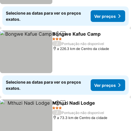
Selecione as datas para ver os preços
Ver preços
exatos.
Bongwe Kafue Camp
Partilhar
Adicionar aos favoritos
Ver 
3 Estrelas
/
Pontuação não disponível
a 226.3 km de Centro da cidade
Selecione as datas para ver os preços
Ver preços
exatos.
Mthuzi Nadi Lodge
Partilhar
Adicionar aos favoritos
Ver pre
3 Estrelas
/
Pontuação não disponível
a 73.3 km de Centro da cidade