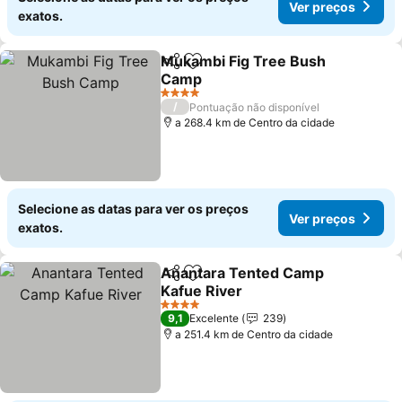
Ver preços
exatos.
Mukambi Fig Tree Bush
Partilhar
Adicionar aos favoritos
Camp
Ver preços
4 Estrelas
/
Pontuação não disponível
a 268.4 km de Centro da cidade
Selecione as datas para ver os preços
Ver preços
exatos.
Anantara Tented Camp
Partilhar
Adicionar aos favoritos
Kafue River
Ver preços
4 Estrelas
9,1
Excelente
239
a 251.4 km de Centro da cidade