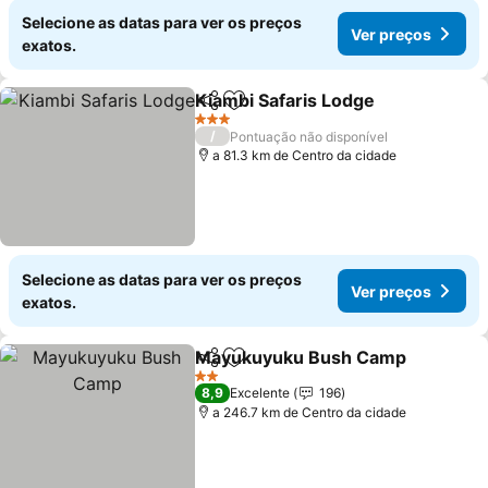
Selecione as datas para ver os preços
Ver preços
exatos.
Kiambi Safaris Lodge
Partilhar
Adicionar aos favoritos
Ver 
3 Estrelas
/
Pontuação não disponível
a 81.3 km de Centro da cidade
Selecione as datas para ver os preços
Ver preços
exatos.
Mayukuyuku Bush Camp
Partilhar
Adicionar aos favoritos
V
2 Estrelas
8,9
Excelente
196
a 246.7 km de Centro da cidade