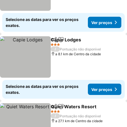
Selecione as datas para ver os preços
Ver preços
exatos.
Capie Lodges
Partilhar
Adicionar aos favoritos
Ver preços
3 Estrelas
/
Pontuação não disponível
a 8.1 km de Centro da cidade
Selecione as datas para ver os preços
Ver preços
exatos.
Quiet Waters Resort
Partilhar
Adicionar aos favoritos
Ver p
3 Estrelas
/
Pontuação não disponível
a 27.1 km de Centro da cidade