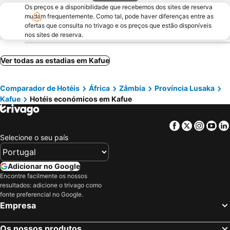
Os preços e a disponibilidade que recebemos dos sites de reserva
mudam frequentemente. Como tal, pode haver diferenças entre as
ofertas que consulta no trivago e os preços que estão disponíveis
nos sites de reserva.
Ver todas as estadias em Kafue
Comparador de Hotéis
África
Zâmbia
Província Lusaka
Kafue
Hotéis económicos em Kafue
Facebook
Twitter
Insta
Yo
Selecione o seu país
Adicionar no Google
Encontre facilmente os nossos
resultados: adicione o trivago como
fonte preferencial no Google.
Empresa
Os nossos produtos