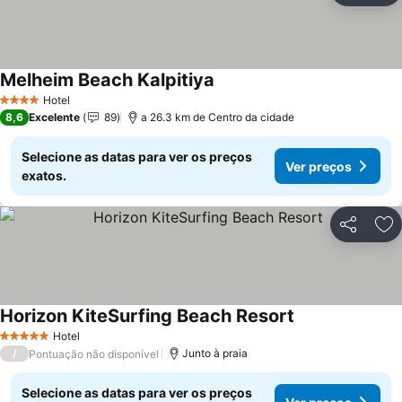
Melheim Beach Kalpitiya
Ver preços
Hotel
4 Estrelas
8,6
Excelente
89
a 26.3 km de Centro da cidade
Selecione as datas para ver os preços
Ver preços
exatos.
Partilhar
Ad
Horizon KiteSurfing Beach Resort
Ver preços
Hotel
5 Estrelas
/
Junto à praia
Pontuação não disponível
Selecione as datas para ver os preços