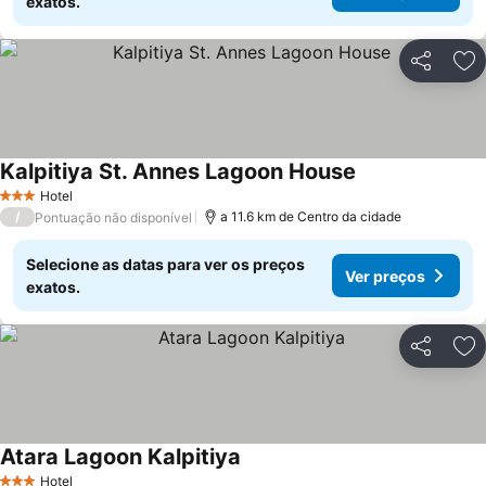
exatos.
Partilhar
Ad
Kalpitiya St. Annes Lagoon House
Ver preços
Hotel
3 Estrelas
/
a 11.6 km de Centro da cidade
Pontuação não disponível
Selecione as datas para ver os preços
Ver preços
exatos.
Partilhar
Ad
Atara Lagoon Kalpitiya
Ver preços
Hotel