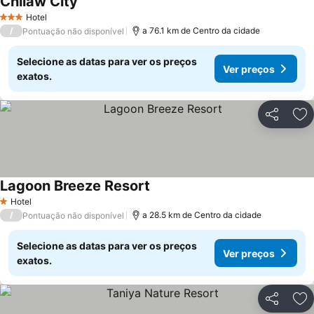
Chilaw City
Ver preços
Hotel
3 Estrelas
/
a 76.1 km de Centro da cidade
Pontuação não disponível
Selecione as datas para ver os preços
Ver preços
exatos.
Partilhar
Ad
Lagoon Breeze Resort
Ver preços
Hotel
1 Estrelas
/
a 28.5 km de Centro da cidade
Pontuação não disponível
Selecione as datas para ver os preços
Ver preços
exatos.
Partilhar
Ad