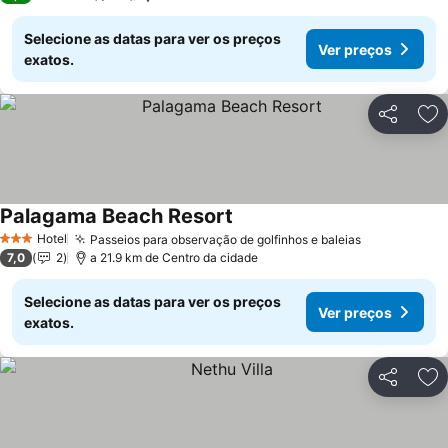
Selecione as datas para ver os preços
Ver preços
exatos.
Partilhar
Ad
Palagama Beach Resort
Ver preços
Hotel
Passeios para observação de golfinhos e baleias
Ver preços
3 Estrelas
7,0
2
a 21.9 km de Centro da cidade
Selecione as datas para ver os preços
Ver preços
exatos.
Partilhar
Ad