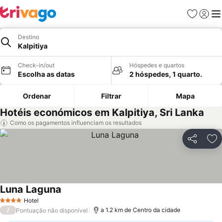
Favoritos
Iniciar
Me
Destino
Kalpitiya
Check-in/out
Hóspedes e quartos
Escolha as datas
2 hóspedes, 1 quarto.
Ordenar
Filtrar
Mapa
Hotéis económicos em Kalpitiya, Sri Lanka
Como os pagamentos influenciam os resultados
Partilhar
Ad
Luna Laguna
Ver preços
Hotel
4 Estrelas
/
a 1.2 km de Centro da cidade
Pontuação não disponível