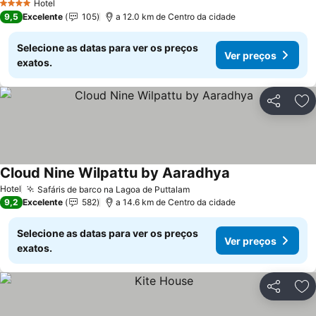
Hotel
4 Estrelas
9,5
Excelente
105
a 12.0 km de Centro da cidade
Selecione as datas para ver os preços
Ver preços
exatos.
Partilhar
Ad
Cloud Nine Wilpattu by Aaradhya
Ver preços
Hotel
Safáris de barco na Lagoa de Puttalam
Ver preços
9,2
Excelente
582
a 14.6 km de Centro da cidade
Selecione as datas para ver os preços
Ver preços
exatos.
Partilhar
Ad