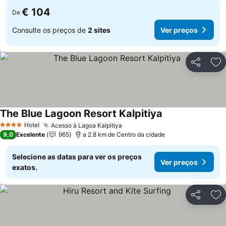
€ 104
De
Consulte os preços de
2 sites
Ver preços
Partilhar
Ad
The Blue Lagoon Resort Kalpitiya
Ver preços
Hotel
Acesso à Lagoa Kalpitiya
Ver preços
4 Estrelas
9,0
Excelente
965
a 2.8 km de Centro da cidade
Selecione as datas para ver os preços
Ver preços
exatos.
Partilhar
Ad