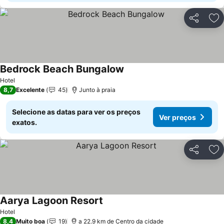
Partilhar
Ad
Bedrock Beach Bungalow
Ver preços
Hotel
8,7
Excelente
45
Junto à praia
Selecione as datas para ver os preços
Ver preços
exatos.
Partilhar
Ad
Aarya Lagoon Resort
Ver preços
Hotel
8,4
Muito boa
19
a 22.9 km de Centro da cidade