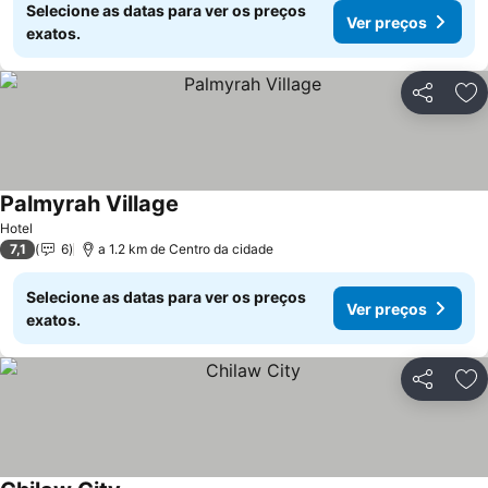
Selecione as datas para ver os preços
Ver preços
exatos.
Partilhar
Ad
Palmyrah Village
Ver preços
Hotel
7,1
6
a 1.2 km de Centro da cidade
Selecione as datas para ver os preços
Ver preços
exatos.
Partilhar
Ad