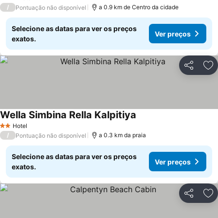
3 Estrelas
/
a 0.9 km de Centro da cidade
Pontuação não disponível
Selecione as datas para ver os preços
Ver preços
exatos.
Partilhar
Ad
Wella Simbina Rella Kalpitiya
Ver preços
Hotel
2 Estrelas
/
a 0.3 km da praia
Pontuação não disponível
Selecione as datas para ver os preços
Ver preços
exatos.
Partilhar
Ad