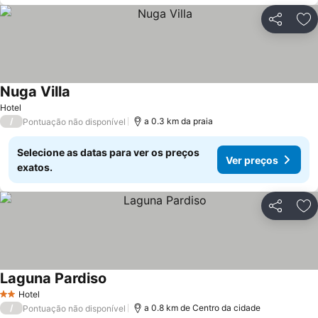
Partilhar
Ad
Nuga Villa
Ver preços
Hotel
/
a 0.3 km da praia
Pontuação não disponível
Selecione as datas para ver os preços
Ver preços
exatos.
Partilhar
Ad
Laguna Pardiso
Ver preços
Hotel
2 Estrelas
/
a 0.8 km de Centro da cidade
Pontuação não disponível