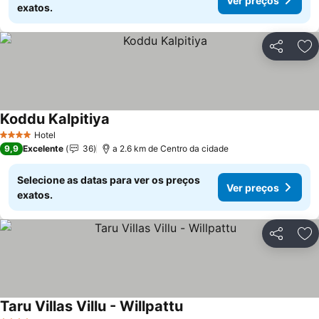
Ver preços
exatos.
Partilhar
Ad
Koddu Kalpitiya
Ver preços
Hotel
4 Estrelas
9,9
Excelente
36
a 2.6 km de Centro da cidade
Selecione as datas para ver os preços
Ver preços
exatos.
Partilhar
Ad
Taru Villas Villu - Willpattu
Ver preços