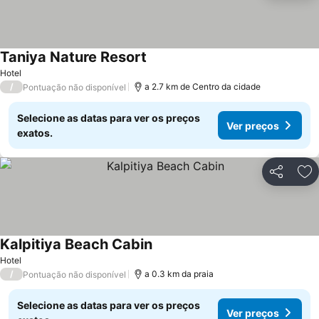
Taniya Nature Resort
Ver preços
Hotel
/
a 2.7 km de Centro da cidade
Pontuação não disponível
Selecione as datas para ver os preços
Ver preços
exatos.
Partilhar
Ad
Kalpitiya Beach Cabin
Ver preços
Hotel
/
a 0.3 km da praia
Pontuação não disponível
Selecione as datas para ver os preços
Ver preços