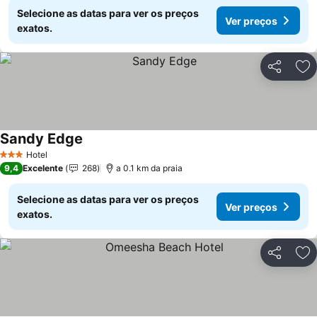
Selecione as datas para ver os preços
Ver preços
exatos.
Partilhar
Ad
Sandy Edge
Ver preços
Hotel
3 Estrelas
9,4
Excelente
268
a 0.1 km da praia
Selecione as datas para ver os preços
Ver preços
exatos.
Partilhar
Ad