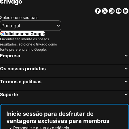
Facebook
Twitter
Insta
Yo
Selecione o seu país
Adicionar no Google
Encontre facilmente os nossos
resultados: adicione o trivago como
fonte preferencial no Google.
Empresa
Os nossos produtos
Termos e políticas
Suporte
Inicie sessão para desfrutar de
vantagens exclusivas para membros
Personalize a sua experiência