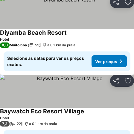
Partilhar
Ad
Diyamba Beach Resort
Ver preços
Hotel
8,0
Muito boa
55
a 0.1 km da praia
Selecione as datas para ver os preços
Ver preços
exatos.
Partilhar
Ad
Baywatch Eco Resort Village
Ver preços
Hotel
7,2
22
a 0.1 km da praia