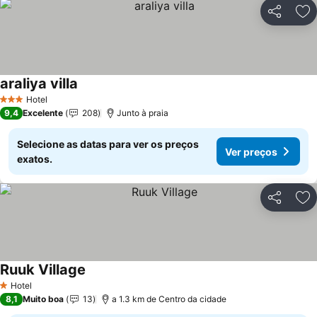
Partilhar
Ad
araliya villa
Ver preços
Hotel
3 Estrelas
9,4
Excelente
208
Junto à praia
Selecione as datas para ver os preços
Ver preços
exatos.
Partilhar
Ad
Ruuk Village
Ver preços
Hotel
1 Estrelas
8,1
Muito boa
13
a 1.3 km de Centro da cidade