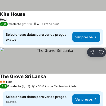
Kite House
Ver preços
Hotel
8,8
Excelente
10
a 0.1 km da praia
Selecione as datas para ver os preços
Ver preços
exatos.
Partilhar
Ad
The Grove Sri Lanka
Ver preços
Hotel
2 Estrelas
8,7
Excelente
8
a 30.0 km de Centro da cidade
Selecione as datas para ver os preços
Ver preços
exatos.