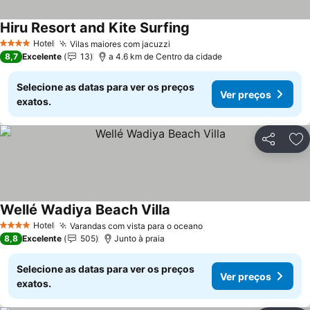
Hiru Resort and Kite Surfing
Ver preços
Hotel
Vilas maiores com jacuzzi
Ver preços
4 Estrelas
8,7
Excelente
13
a 4.6 km de Centro da cidade
Selecione as datas para ver os preços
Ver preços
exatos.
Partilhar
Ad
Wellé Wadiya Beach Villa
Ver preços
Hotel
Varandas com vista para o oceano
Ver preços
4 Estrelas
8,8
Excelente
505
Junto à praia
Selecione as datas para ver os preços
Ver preços
exatos.