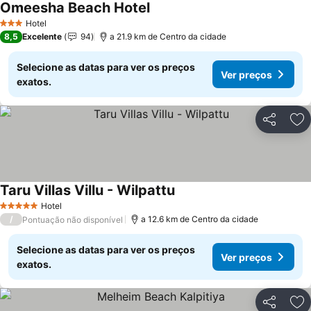
Omeesha Beach Hotel
Ver preços
Hotel
3 Estrelas
8,5
Excelente
94
a 21.9 km de Centro da cidade
Selecione as datas para ver os preços
Ver preços
exatos.
Partilhar
Ad
Taru Villas Villu - Wilpattu
Ver preços
Hotel
5 Estrelas
/
a 12.6 km de Centro da cidade
Pontuação não disponível
Selecione as datas para ver os preços
Ver preços
exatos.
Partilhar
Ad