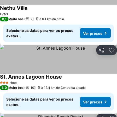
Nethu Villa
Ver preços
Hotel
8,1
Muito boa
7
a 0.1 km da praia
Selecione as datas para ver os preços
Ver preços
exatos.
Partilhar
Ad
St. Annes Lagoon House
Ver preços
Hotel
3 Estrelas
8,0
Muito boa
10
a 12.4 km de Centro da cidade
Selecione as datas para ver os preços
Ver preços
exatos.