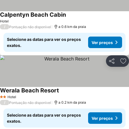
Calpentyn Beach Cabin
Ver preços
Hotel
/
a 0.6 km da praia
Pontuação não disponível
Selecione as datas para ver os preços
Ver preços
exatos.
Partilhar
Ad
Werala Beach Resort
Ver preços
Hotel
2 Estrelas
/
a 0.2 km da praia
Pontuação não disponível
Selecione as datas para ver os preços
Ver preços
exatos.