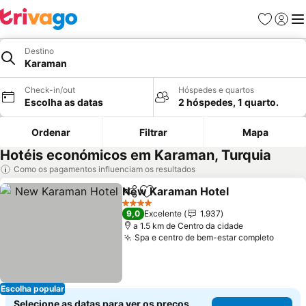
Favoritos
Iniciar
Me
Destino
Karaman
Check-in/out
Hóspedes e quartos
Escolha as datas
2 hóspedes, 1 quarto.
Ordenar
Filtrar
Mapa
Hotéis económicos em Karaman, Turquia
Como os pagamentos influenciam os resultados
New Karaman Hotel
Partilhar
Adicionar aos favoritos
Ver pr
4 Estrelas
9,0
Excelente
1.937
a 1.5 km de Centro da cidade
Spa e centro de bem-estar completo
Ver p
Escolha popular
Selecione as datas para ver os preços