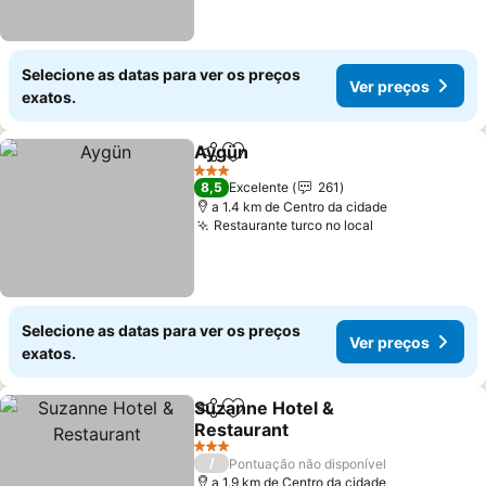
Selecione as datas para ver os preços
Ver preços
exatos.
Aygün
Partilhar
Adicionar aos favoritos
Ver preços
3 Estrelas
8,5
Excelente
261
a 1.4 km de Centro da cidade
Restaurante turco no local
Ver preços
Selecione as datas para ver os preços
Ver preços
exatos.
Suzanne Hotel &
Partilhar
Adicionar aos favoritos
Restaurant
Ver preços
3 Estrelas
/
Pontuação não disponível
a 1.9 km de Centro da cidade