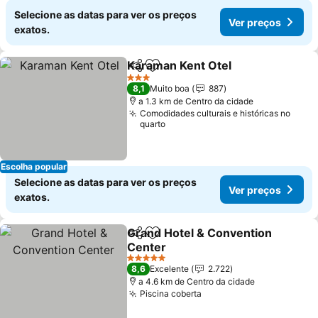
Selecione as datas para ver os preços
Ver preços
exatos.
Karaman Kent Otel
Partilhar
Adicionar aos favoritos
Ver pre
3 Estrelas
8,1
Muito boa
887
a 1.3 km de Centro da cidade
Comodidades culturais e históricas no
quarto
Escolha popular
Selecione as datas para ver os preços
Ver preços
exatos.
Grand Hotel & Convention
Partilhar
Adicionar aos favoritos
Center
Ver preços
5 Estrelas
8,6
Excelente
2.722
a 4.6 km de Centro da cidade
Piscina coberta
Ver preços