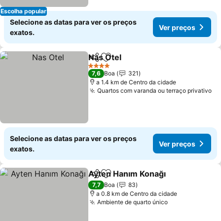
Escolha popular
Selecione as datas para ver os preços
Ver preços
exatos.
Nas Otel
Partilhar
Adicionar aos favoritos
Ver preços
4 Estrelas
7,6
Boa
321
a 1.4 km de Centro da cidade
Quartos com varanda ou terraço privativo
Ve
Selecione as datas para ver os preços
Ver preços
exatos.
Ayten Hanım Konağı
Partilhar
Adicionar aos favoritos
Ver p
7,7
Boa
83
a 0.8 km de Centro da cidade
Ambiente de quarto único
Ver preços