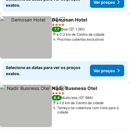
Ver preços
exatos.
Demosan Hotel
Partilhar
Adicionar aos favoritos
Ver preços
4 Estrelas
7,7
Boa
1.281
a 0.3 km de Centro da cidade
Piscinas cobertas exclusivas
Ver preços
Selecione as datas para ver os preços
Ver preços
exatos.
Nadir Busıness Otel
Partilhar
Adicionar aos favoritos
Ver pr
4 Estrelas
8,4
Muito boa
684
a 1.3 km de Centro da cidade
Terraço na cobertura com vista para a
cidade