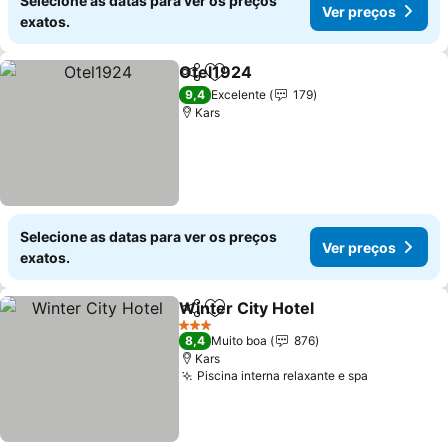
Selecione as datas para ver os preços
Ver preços
exatos.
Otel1924
Partilhar
Adicionar aos favoritos
9,4
Excelente
179
Kars
Selecione as datas para ver os preços
Ver preços
exatos.
Winter City Hotel
Partilhar
Adicionar aos favoritos
3 Estrelas
8,4
Muito boa
876
Kars
Piscina interna relaxante e spa