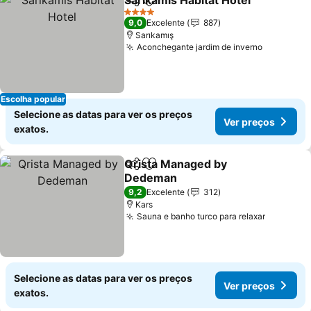
Sarikamis Habitat Hotel
Partilhar
Adicionar aos favoritos
4 Estrelas
9,0
Excelente
887
Sarıkamış
Aconchegante jardim de inverno
Escolha popular
Selecione as datas para ver os preços
Ver preços
exatos.
Qrista Managed by
Partilhar
Adicionar aos favoritos
Dedeman
9,2
Excelente
312
Kars
Sauna e banho turco para relaxar
Selecione as datas para ver os preços
Ver preços
exatos.