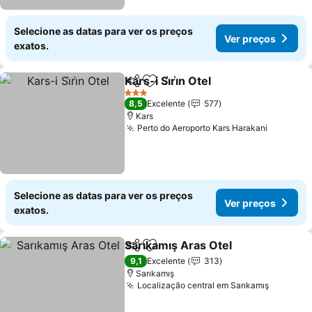
Selecione as datas para ver os preços
Ver preços
exatos.
Kars-i Si̇ri̇n Otel
Partilhar
Adicionar aos favoritos
3 Estrelas
8,5
Excelente
577
Kars
Perto do Aeroporto Kars Harakani
Selecione as datas para ver os preços
Ver preços
exatos.
Sarıkamış Aras Otel
Partilhar
Adicionar aos favoritos
9,1
Excelente
313
Sarıkamış
Localização central em Sarıkamış