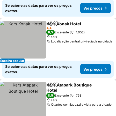
Selecione as datas para ver os preços
Ver preços
exatos.
Kars Konak Hotel
Partilhar
Adicionar aos favoritos
2 Estrelas
8,5
Excelente
1.052
Kars
Localização central privilegiada na cidade
Escolha popular
Selecione as datas para ver os preços
Ver preços
exatos.
Kars Atapark Boutique
Partilhar
Adicionar aos favoritos
Hotel
8,5
Excelente
753
Kars
Quartos com jacuzzi e vista para a cidade