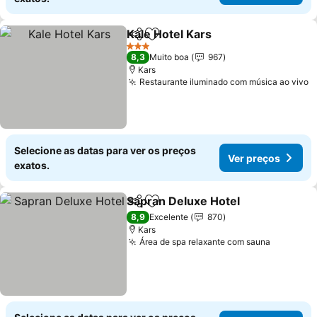
Kale Hotel Kars
Partilhar
Adicionar aos favoritos
3 Estrelas
8,3
Muito boa
967
Kars
Restaurante iluminado com música ao vivo
Selecione as datas para ver os preços
Ver preços
exatos.
Sapran Deluxe Hotel
Partilhar
Adicionar aos favoritos
8,9
Excelente
870
Kars
Área de spa relaxante com sauna