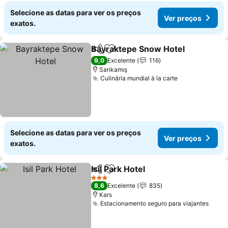
Selecione as datas para ver os preços
Ver preços
exatos.
Bayraktepe Snow Hotel
Partilhar
Adicionar aos favoritos
9,0
Excelente
116
Sarıkamış
Culinária mundial à la carte
Selecione as datas para ver os preços
Ver preços
exatos.
Isil Park Hotel
Partilhar
Adicionar aos favoritos
3 Estrelas
8,6
Excelente
835
Kars
Estacionamento seguro para viajantes