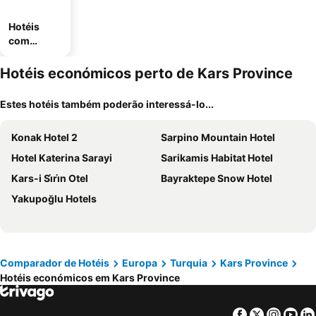
Hotéis
com
estaciona
mento
Hotéis económicos perto de Kars Province
Estes hotéis também poderão interessá-lo...
Konak Hotel 2
Sarpino Mountain Hotel
Hotel Katerina Sarayi
Sarikamis Habitat Hotel
Kars-i Si̇ri̇n Otel
Bayraktepe Snow Hotel
Yakupoğlu Hotels
Comparador de Hotéis
Europa
Turquia
Kars Province
Hotéis económicos em Kars Province
Facebook
Twitter
Insta
Yo