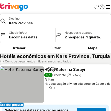
Favoritos
Iniciar
Me
Destino
Kars Province
Check-in/out
Hóspedes e quartos
Escolha as datas
2 hóspedes, 1 quarto.
Ordenar
Filtrar
Mapa
Hotéis económicos em Kars Province, Turquia
Como os pagamentos influenciam os resultados
Hotel Katerina Sarayi
Partilhar
Adicionar aos favoritos
9,1
Excelente
2.522
Kars
Localização privilegiada perto do Castelo de
Kars
Escolha popular
Selecione as datas para ver os preços