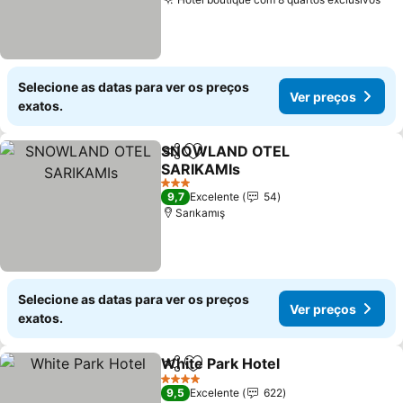
Selecione as datas para ver os preços
Ver preços
exatos.
SNOWLAND OTEL
Partilhar
Adicionar aos favoritos
SARIKAMIs
3 Estrelas
9,7
Excelente
54
Sarıkamış
Selecione as datas para ver os preços
Ver preços
exatos.
White Park Hotel
Partilhar
Adicionar aos favoritos
4 Estrelas
9,5
Excelente
622