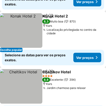
Ver preços
exatos.
Konak Hotel 2
Partilhar
Adicionar aos favoritos
8,3
Muito boa
870
Kars
Localização privilegiada no centro da
cidade
Escolha popular
Selecione as datas para ver os preços
Ver preços
exatos.
Cheltikov Hotel
Partilhar
Adicionar aos favoritos
4 Estrelas
8,8
Excelente
394
Kars
Jardim charmoso para relaxar