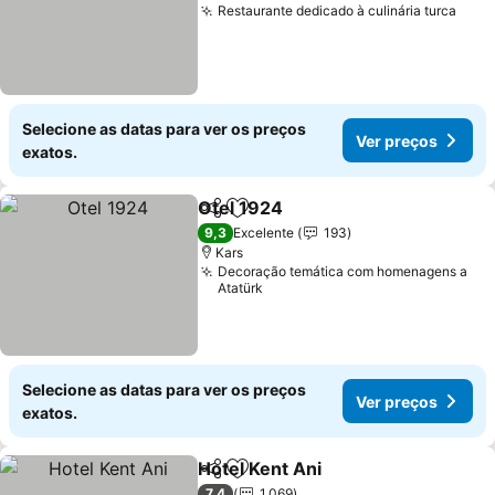
Restaurante dedicado à culinária turca
Selecione as datas para ver os preços
Ver preços
exatos.
Otel 1924
Partilhar
Adicionar aos favoritos
9,3
Excelente
193
Kars
Decoração temática com homenagens a
Atatürk
Selecione as datas para ver os preços
Ver preços
exatos.
Hotel Kent Ani
Partilhar
Adicionar aos favoritos
7,4
1.069