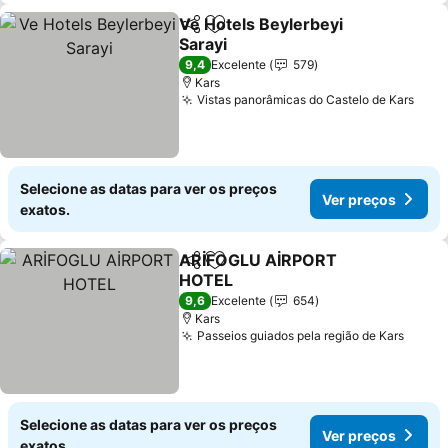
Ve Hotels Beylerbeyi
Partilhar
Adicionar aos favoritos
Sarayi
9,4
Excelente
579
Kars
Vistas panorâmicas do Castelo de Kars
Selecione as datas para ver os preços
Ver preços
exatos.
ARİFOGLU AİRPORT
Partilhar
Adicionar aos favoritos
HOTEL
9,6
Excelente
654
Kars
Passeios guiados pela região de Kars
Selecione as datas para ver os preços
Ver preços
exatos.