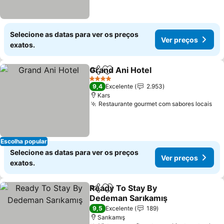
Selecione as datas para ver os preços
Ver preços
exatos.
Grand Ani Hotel
Partilhar
Adicionar aos favoritos
4 Estrelas
9,4
Excelente
2.953
Kars
Restaurante gourmet com sabores locais
Escolha popular
Selecione as datas para ver os preços
Ver preços
exatos.
Ready To Stay By
Partilhar
Adicionar aos favoritos
Dedeman Sarıkamış
9,5
Excelente
189
Sarıkamış