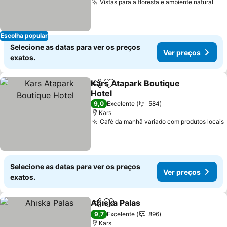
Vistas para a floresta e ambiente natural
Escolha popular
Selecione as datas para ver os preços
Ver preços
exatos.
Kars Atapark Boutique
Partilhar
Adicionar aos favoritos
Hotel
9,0
Excelente
584
Kars
Café da manhã variado com produtos locais
Selecione as datas para ver os preços
Ver preços
exatos.
Ahıska Palas
Partilhar
Adicionar aos favoritos
9,7
Excelente
896
Kars