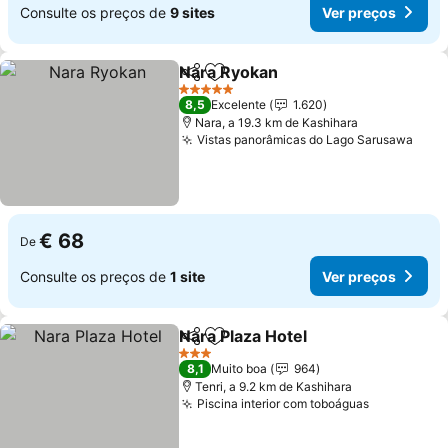
Consulte os preços de
9 sites
Ver preços
Nara Ryokan
Partilhar
Adicionar aos favoritos
5 Estrelas
8,5
Excelente
1.620
Nara, a 19.3 km de Kashihara
Vistas panorâmicas do Lago Sarusawa
€ 68
De
Consulte os preços de
1 site
Ver preços
Nara Plaza Hotel
Partilhar
Adicionar aos favoritos
3 Estrelas
8,1
Muito boa
964
Tenri, a 9.2 km de Kashihara
Piscina interior com toboáguas