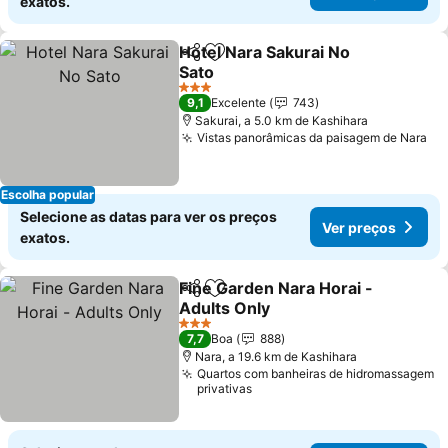
exatos.
Hotel Nara Sakurai No
Partilhar
Adicionar aos favoritos
Sato
3 Estrelas
9,1
Excelente
743
Sakurai, a 5.0 km de Kashihara
Vistas panorâmicas da paisagem de Nara
Escolha popular
Selecione as datas para ver os preços
Ver preços
exatos.
Fine Garden Nara Horai -
Partilhar
Adicionar aos favoritos
Adults Only
3 Estrelas
7,7
Boa
888
Nara, a 19.6 km de Kashihara
Quartos com banheiras de hidromassagem
privativas