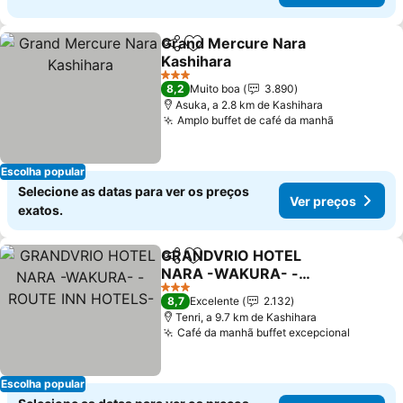
Grand Mercure Nara
Partilhar
Adicionar aos favoritos
Kashihara
3 Estrelas
8,2
Muito boa
3.890
Asuka, a 2.8 km de Kashihara
Amplo buffet de café da manhã
Escolha popular
Selecione as datas para ver os preços
Ver preços
exatos.
GRANDVRIO HOTEL
Partilhar
Adicionar aos favoritos
NARA -WAKURA- -
ROUTE INN HOTELS-
3 Estrelas
8,7
Excelente
2.132
Tenri, a 9.7 km de Kashihara
Café da manhã buffet excepcional
Escolha popular