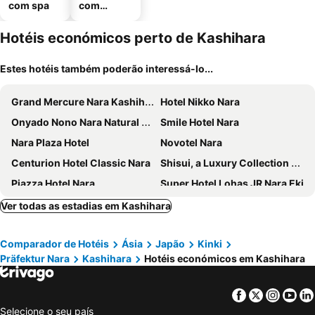
com spa
com
estaciona
mento
Hotéis económicos perto de Kashihara
Estes hotéis também poderão interessá-lo...
Grand Mercure Nara Kashihara
Hotel Nikko Nara
Onyado Nono Nara Natural Hot Spring
Smile Hotel Nara
Nara Plaza Hotel
Novotel Nara
Centurion Hotel Classic Nara
Shisui, a Luxury Collection Hotel, Nara
Piazza Hotel Nara
Super Hotel Lohas JR Nara Eki
Henn na Hotel Premier Nara
Nara Royal Hotel
Ver todas as estadias em Kashihara
Candeo Hotels Nara Kashihara
Sari Resort Kashiba (Adult Only)
Comparador de Hotéis
Ásia
Japão
Kinki
Toyoko Inn Nara Oji eki Minami guchi
AB Hotel Nara
Präfektur Nara
Kashihara
Hotéis económicos em Kashihara
Comfort Hotel Nara
NIPPONIA HOTEL NARA NARAMACHI
Super Hotel JR Nara Ekimae Sanjo Dori
MIROKU NARA by THE SHARE HOTELS
Facebook
Twitter
Insta
Yo
APA Hotel Kintetsu Nara Ekimae
Hotel Asyl Nara
Selecione o seu país