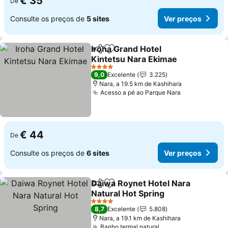
€ 35
De
Consulte os preços de
5 sites
Ver preços
Iroha Grand Hotel
Partilhar
Adicionar aos favoritos
Kintetsu Nara Ekimae
4 Estrelas
9,0
Excelente
3.225
Nara, a 19.5 km de Kashihara
Acesso a pé ao Parque Nara
€ 44
De
Consulte os preços de
6 sites
Ver preços
Daiwa Roynet Hotel Nara
Partilhar
Adicionar aos favoritos
Natural Hot Spring
4 Estrelas
8,7
Excelente
5.808
Nara, a 19.1 km de Kashihara
Banho termal natural