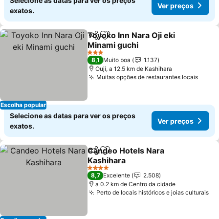
Selecione as datas para ver os preços
Ver preços
exatos.
Toyoko Inn Nara Oji eki
Partilhar
Adicionar aos favoritos
Minami guchi
3 Estrelas
8,1
Muito boa
1.137
Ouji, a 12.5 km de Kashihara
Muitas opções de restaurantes locais
Escolha popular
Selecione as datas para ver os preços
Ver preços
exatos.
Candeo Hotels Nara
Partilhar
Adicionar aos favoritos
Kashihara
4 Estrelas
8,7
Excelente
2.508
a 0.2 km de Centro da cidade
Perto de locais históricos e joias culturais