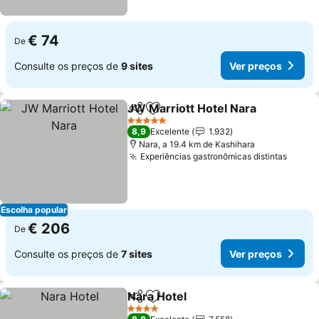
€ 74
De
Consulte os preços de
9 sites
Ver preços
JW Marriott Hotel Nara
Partilhar
Adicionar aos favoritos
5 Estrelas
8,9
Excelente
1.932
Nara, a 19.4 km de Kashihara
Experiências gastronômicas distintas
Escolha popular
€ 206
De
Consulte os preços de
7 sites
Ver preços
Nara Hotel
Partilhar
Adicionar aos favoritos
4 Estrelas