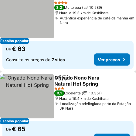
Partilhar
Adicionar aos favoritos
4 Estrelas
8,2
Muito boa
10.589
Nara, a 19.3 km de Kashihara
Autêntica experiência de café da manhã em
Nara
Escolha popular
€ 63
De
Consulte os preços de
7 sites
Ver preços
Onyado Nono Nara
Partilhar
Adicionar aos favoritos
Natural Hot Spring
3 Estrelas
9,1
Excelente
10.351
Nara, a 19.4 km de Kashihara
Localização privilegiada perto da Estação
JR Nara
Escolha popular
€ 65
De