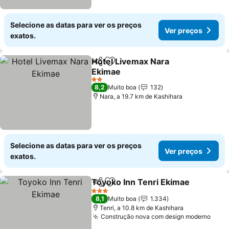
Selecione as datas para ver os preços
Ver preços
exatos.
Hotel Livemax Nara
Partilhar
Adicionar aos favoritos
Ekimae
2 Estrelas
8,2
Muito boa
132
Nara, a 19.7 km de Kashihara
Selecione as datas para ver os preços
Ver preços
exatos.
Toyoko Inn Tenri Ekimae
Partilhar
Adicionar aos favoritos
3 Estrelas
8,1
Muito boa
1.334
Tenri, a 10.8 km de Kashihara
Construção nova com design moderno