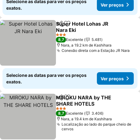
Selecione as datas para ver os preços
Ver preços
exatos.
Super Hotel Lohas JR
Partilhar
Adicionar aos favoritos
Nara Eki
3 Estrelas
8,7
Excelente
5.481
Nara, a 19.2 km de Kashihara
Conexão direta com a Estação JR Nara
Selecione as datas para ver os preços
Ver preços
exatos.
MIROKU NARA by THE
Partilhar
Adicionar aos favoritos
SHARE HOTELS
3 Estrelas
8,7
Excelente
3.406
Nara, a 19.4 km de Kashihara
Localização ao lado do parque cheio de
cervos