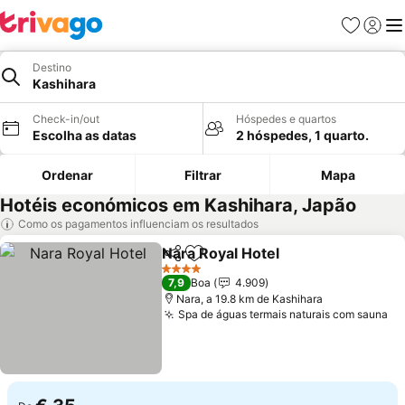
Favoritos
Iniciar
Me
Destino
Kashihara
Check-in/out
Hóspedes e quartos
Escolha as datas
2 hóspedes, 1 quarto.
Ordenar
Filtrar
Mapa
Hotéis económicos em Kashihara, Japão
Como os pagamentos influenciam os resultados
Nara Royal Hotel
Partilhar
Adicionar aos favoritos
4 Estrelas
7,9
Boa
4.909
Nara, a 19.8 km de Kashihara
Spa de águas termais naturais com sauna