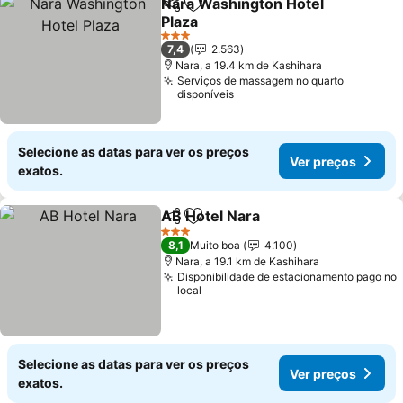
Nara Washington Hotel
Partilhar
Adicionar aos favoritos
Plaza
3 Estrelas
7,4
2.563
Nara, a 19.4 km de Kashihara
Serviços de massagem no quarto
disponíveis
Selecione as datas para ver os preços
Ver preços
exatos.
AB Hotel Nara
Partilhar
Adicionar aos favoritos
3 Estrelas
8,1
Muito boa
4.100
Nara, a 19.1 km de Kashihara
Disponibilidade de estacionamento pago no
local
Selecione as datas para ver os preços
Ver preços
exatos.