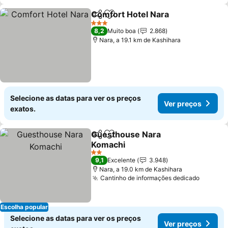
Comfort Hotel Nara
Partilhar
Adicionar aos favoritos
3 Estrelas
8,2
Muito boa
2.868
Nara, a 19.1 km de Kashihara
Selecione as datas para ver os preços
Ver preços
exatos.
Guesthouse Nara
Partilhar
Adicionar aos favoritos
Komachi
2 Estrelas
9,1
Excelente
3.948
Nara, a 19.0 km de Kashihara
Cantinho de informações dedicado
Escolha popular
Selecione as datas para ver os preços
Ver preços