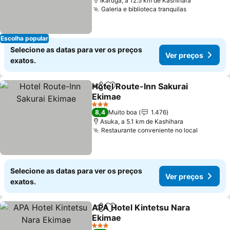
Ikaruga, a 12.5 km de Kashihara
Galeria e biblioteca tranquilas
Escolha popular
Selecione as datas para ver os preços
Ver preços
exatos.
Hotel Route-Inn Sakurai
Partilhar
Adicionar aos favoritos
Ekimae
3 Estrelas
8,4
Muito boa
1.476
Asuka, a 5.1 km de Kashihara
Restaurante conveniente no local
Selecione as datas para ver os preços
Ver preços
exatos.
APA Hotel Kintetsu Nara
Partilhar
Adicionar aos favoritos
Ekimae
3 Estrelas