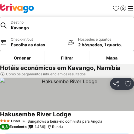
Favoritos
Iniciar
Me
Destino
Kavango
Check-in/out
Hóspedes e quartos
Escolha as datas
2 hóspedes, 1 quarto.
Ordenar
Filtrar
Mapa
Hotéis económicos em Kavango, Namíbia
Como os pagamentos influenciam os resultados
Partilhar
Ad
Hakusembe River Lodge
Ver preços
Hotel
Bungalows à beira-rio com vista para Angola
Ver preços
3 Estrelas
8,8
Excelente
1.436
Rundu