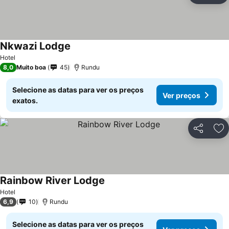
Nkwazi Lodge
Ver preços
Hotel
8,0
Muito boa
45
Rundu
Selecione as datas para ver os preços
Ver preços
exatos.
Partilhar
Ad
Rainbow River Lodge
Ver preços
Hotel
6,9
10
Rundu
Selecione as datas para ver os preços