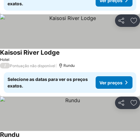
Ver preços
exatos.
Partilhar
Ad
Kaisosi River Lodge
Ver preços
Hotel
/
Rundu
Pontuação não disponível
Selecione as datas para ver os preços
Ver preços
exatos.
Partilhar
Ad
Rundu
Ver preços