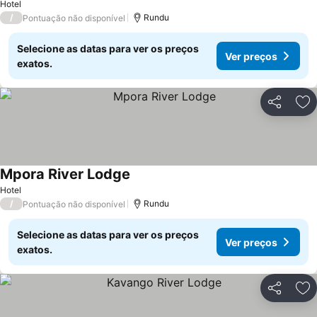
Hotel
/
Rundu
Pontuação não disponível
Selecione as datas para ver os preços
Ver preços
exatos.
Partilhar
Ad
Mpora River Lodge
Ver preços
Hotel
/
Rundu
Pontuação não disponível
Selecione as datas para ver os preços
Ver preços
exatos.
Partilhar
Ad