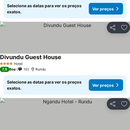
Selecione as datas para ver os preços
Ver preços
exatos.
Partilhar
Ad
Divundu Guest House
Ver preços
Hotel
4 Estrelas
7,5
Boa
10
Rundu
Selecione as datas para ver os preços
Ver preços
exatos.
Partilhar
Ad