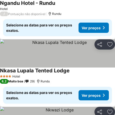
Ngandu Hotel - Rundu
Ver preços
Hotel
/
Rundu
Pontuação não disponível
Selecione as datas para ver os preços
Ver preços
exatos.
Partilhar
Ad
Nkasa Lupala Tented Lodge
Ver preços
Hotel
4 Estrelas
8,2
Muito boa
29
Rundu
Selecione as datas para ver os preços
Ver preços
exatos.
Partilhar
Ad