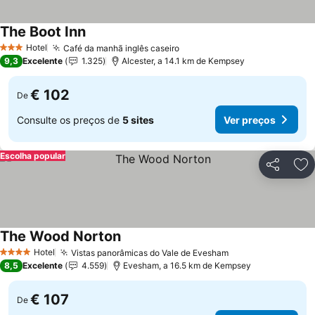
The Boot Inn
Hotel
Café da manhã inglês caseiro
3 Estrelas
9,3
Excelente
1.325
Alcester, a 14.1 km de Kempsey
€ 102
De
Consulte os preços de
5 sites
Ver preços
Escolha popular
Partilhar
Ad
The Wood Norton
Hotel
Vistas panorâmicas do Vale de Evesham
4 Estrelas
8,5
Excelente
4.559
Evesham, a 16.5 km de Kempsey
€ 107
De