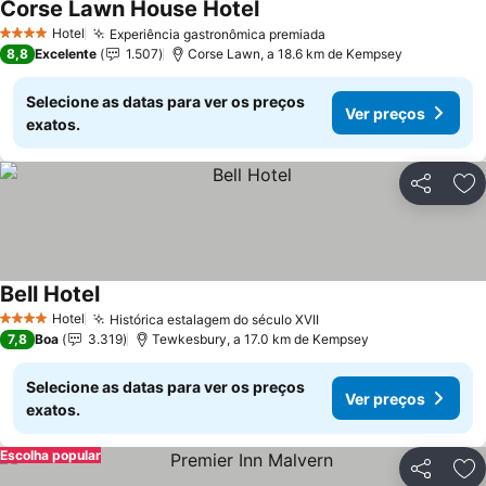
Corse Lawn House Hotel
Hotel
Experiência gastronômica premiada
4 Estrelas
8,8
Excelente
1.507
Corse Lawn, a 18.6 km de Kempsey
Selecione as datas para ver os preços
Ver preços
exatos.
Partilhar
Ad
Bell Hotel
Hotel
Histórica estalagem do século XVII
4 Estrelas
7,8
Boa
3.319
Tewkesbury, a 17.0 km de Kempsey
Selecione as datas para ver os preços
Ver preços
exatos.
Escolha popular
Partilhar
Ad