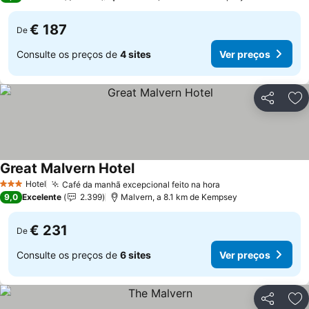
€ 187
De
Consulte os preços de
4 sites
Ver preços
Partilhar
Ad
Great Malvern Hotel
Hotel
Café da manhã excepcional feito na hora
3 Estrelas
9,0
Excelente
2.399
Malvern, a 8.1 km de Kempsey
€ 231
De
Consulte os preços de
6 sites
Ver preços
Partilhar
Ad