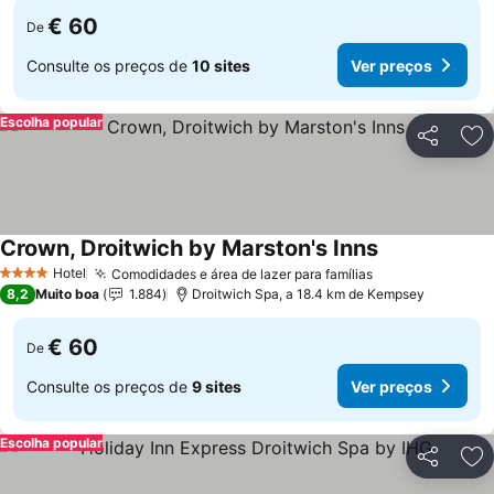
€ 60
De
Consulte os preços de
10 sites
Ver preços
Escolha popular
Partilhar
Ad
Crown, Droitwich by Marston's Inns
Hotel
Comodidades e área de lazer para famílias
4 Estrelas
8,2
Muito boa
1.884
Droitwich Spa, a 18.4 km de Kempsey
€ 60
De
Consulte os preços de
9 sites
Ver preços
Escolha popular
Partilhar
Ad