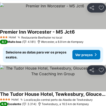
Partilhar
Ad
Premier Inn Worcester - M5 Jct6
Hotel
Restaurante Beefeater no local
3 Estrelas
8,1
Muito boa
4.181
Worcester, a 8.9 km de Kempsey
Selecione as datas para ver os preços
Ver preços
exatos.
Partilhar
Ad
The Tudor House Hotel, Tewkesbury, Gloucestershire - The Coaching Inn Group
Hotel
Localização central perto da Abadia de Tewkesbury
4 Estrelas
8,9
Excelente
3.314
Tewkesbury, a 16.5 km de Kempsey