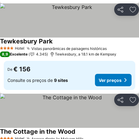
Partilhar
Ad
Tewkesbury Park
Hotel
Vistas panorâmicas de paisagens históricas
4 Estrelas
8,9
Excelente
4.345
Tewkesbury, a 18.1 km de Kempsey
€ 156
De
Consulte os preços de
9 sites
Ver preços
Partilhar
Ad
The Cottage in the Wood
Hotel
Acesso direto às Malvern Hills