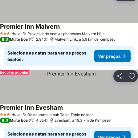
Premier Inn Malvern
Hotel
Proximidade com as pitorescas Malvern Hills
3 Estrelas
8,3
Muito boa
2.940
Malvern Link, a 5.9 km de Kempsey
Selecione as datas para ver os preços
Ver preços
exatos.
Escolha popular
Partilhar
Ad
Premier Inn Evesham
Hotel
Restaurante e pub Table Table no local
3 Estrelas
8,0
Muito boa
4.554
Evesham, a 19.3 km de Kempsey
Selecione as datas para ver os preços
Ver preços