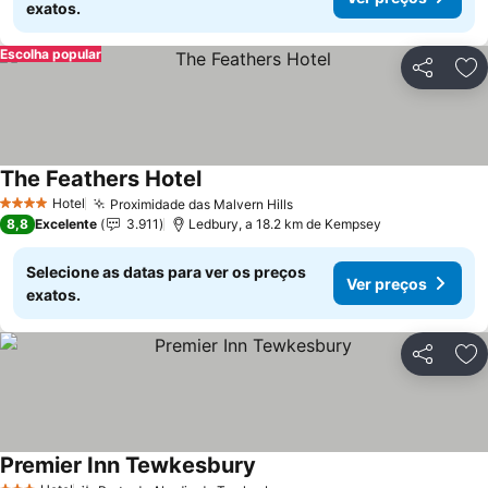
exatos.
Escolha popular
Partilhar
Ad
The Feathers Hotel
Hotel
Proximidade das Malvern Hills
4 Estrelas
8,8
Excelente
3.911
Ledbury, a 18.2 km de Kempsey
Selecione as datas para ver os preços
Ver preços
exatos.
Partilhar
Ad
Premier Inn Tewkesbury