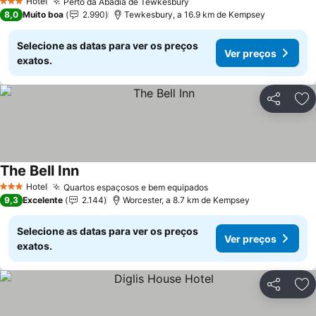
Hotel
Perto da Abadia de Tewkesbury
3 Estrelas
8,0
Muito boa
2.990
Tewkesbury, a 16.9 km de Kempsey
Selecione as datas para ver os preços
Ver preços
exatos.
Partilhar
Ad
The Bell Inn
Hotel
Quartos espaçosos e bem equipados
3 Estrelas
9,3
Excelente
2.144
Worcester, a 8.7 km de Kempsey
Selecione as datas para ver os preços
Ver preços
exatos.
Partilhar
Ad