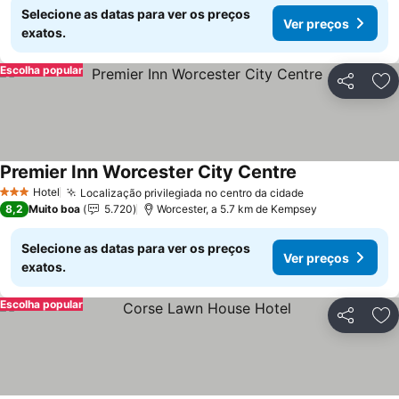
Selecione as datas para ver os preços
Ver preços
exatos.
Escolha popular
Partilhar
Ad
Premier Inn Worcester City Centre
Hotel
Localização privilegiada no centro da cidade
3 Estrelas
8,2
Muito boa
5.720
Worcester, a 5.7 km de Kempsey
Selecione as datas para ver os preços
Ver preços
exatos.
Escolha popular
Partilhar
Ad