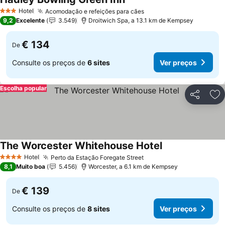
Hotel
Acomodação e refeições para cães
3 Estrelas
9,2
Excelente
3.549
Droitwich Spa, a 13.1 km de Kempsey
€ 134
De
Consulte os preços de
6 sites
Ver preços
Escolha popular
Partilhar
Ad
The Worcester Whitehouse Hotel
Hotel
Perto da Estação Foregate Street
4 Estrelas
8,1
Muito boa
5.456
Worcester, a 6.1 km de Kempsey
€ 139
De
Consulte os preços de
8 sites
Ver preços