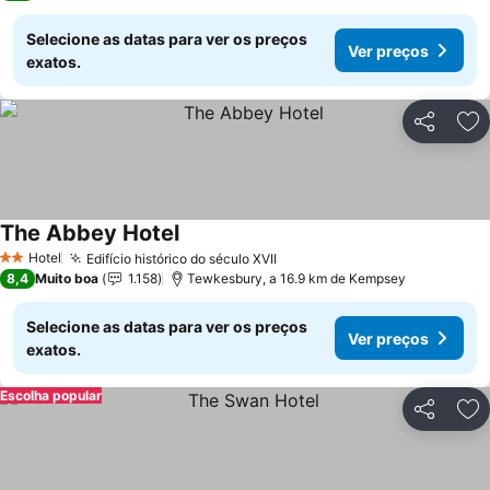
Selecione as datas para ver os preços
Ver preços
exatos.
Partilhar
Ad
The Abbey Hotel
Hotel
Edifício histórico do século XVII
2 Estrelas
8,4
Muito boa
1.158
Tewkesbury, a 16.9 km de Kempsey
Selecione as datas para ver os preços
Ver preços
exatos.
Escolha popular
Partilhar
Ad