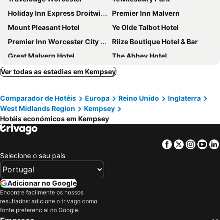
Holiday Inn Express Droitwich Spa by IHG
Premier Inn Malvern
Mount Pleasant Hotel
Ye Olde Talbot Hotel
Premier Inn Worcester City Centre
Riize Boutique Hotel & Bar
Great Malvern Hotel
The Abbey Hotel
The Bell Inn
Days Inn by Wyndham Tewkesbury Strensham
Ver todas as estadias em Kempsey
The Talbot at Knightwick
Hotel Chateau Impney
Comparador de Hotéis
Europa
Reino Unido
Inglaterra
The Wood Norton
Bell Hotel
West Midlands Region
Kempsey
Hotéis económicos em Kempsey
Facebook
Twitter
Insta
Yo
Selecione o seu país
Adicionar no Google
Encontre facilmente os nossos
resultados: adicione o trivago como
fonte preferencial no Google.