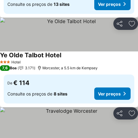
Consulte os preços de
13 sites
Ver preços
Partilhar
Ad
Ye Olde Talbot Hotel
Hotel
3 Estrelas
7,6
Boa
3.171
Worcester, a 5.5 km de Kempsey
€ 114
De
Consulte os preços de
8 sites
Ver preços
Partilhar
Ad