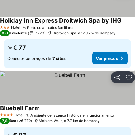
Holiday Inn Express Droitwich Spa by IHG
Hotel
Perto de atrações familiares
3 Estrelas
8,8
Excelente
7.773
Droitwich Spa, a 17.9 km de Kempsey
€ 77
De
Consulte os preços de
7 sites
Ver preços
Partilhar
Ad
Bluebell Farm
Hotel
Ambiente de fazenda histórica em funcionamento
4 Estrelas
7,8
Boa
779
Malvern Wells, a 7.7 km de Kempsey