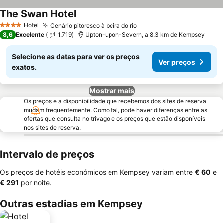
The Swan Hotel
Hotel
Cenário pitoresco à beira do rio
4 Estrelas
8,6
Excelente
1.719
Upton-upon-Severn, a 8.3 km de Kempsey
Selecione as datas para ver os preços
Ver preços
exatos.
Mostrar mais
Os preços e a disponibilidade que recebemos dos sites de reserva
mudam frequentemente. Como tal, pode haver diferenças entre as
ofertas que consulta no trivago e os preços que estão disponíveis
nos sites de reserva.
Intervalo de preços
Os preços de hotéis económicos em Kempsey variam entre
‎€ 60
e
‎€ 291
por noite.
Outras estadias em Kempsey