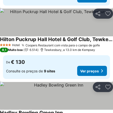
Partilhar
Ad
Hilton Puckrup Hall Hotel & Golf Club, Tewkesbury
Hotel
Coopers Restaurant com vista para o campo de golfe
4 Estrelas
8,1
Muito boa
6.514
Tewkesbury, a 13.0 km de Kempsey
€ 130
De
Consulte os preços de
9 sites
Ver preços
Partilhar
Ad
Hadley Bowling Green Inn