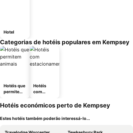
Hotel
Categorias de hotéis populares em Kempsey
Hotéis que
Hotéis
permitem
com
animais
estaciona
mento
Hotéis económicos perto de Kempsey
Estes hotéis também poderão interessá-lo...
Travelodge Worcester
Tewkesbury Park