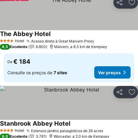
Partilhar
Ad
The Abbey Hotel
Hotel
Acesso direto à Great Malvern Priory
4 Estrelas
8,5
Excelente
6.800
Malvern, a 8.3 km de Kempsey
€ 184
De
Consulte os preços de
7 sites
Ver preços
Partilhar
Ad
Stanbrook Abbey Hotel
Hotel
Extensos jardins paisagísticos de 26 acres
4 Estrelas
9,0
Excelente
3.761
Worcester, a 2.0 km de Kempsey