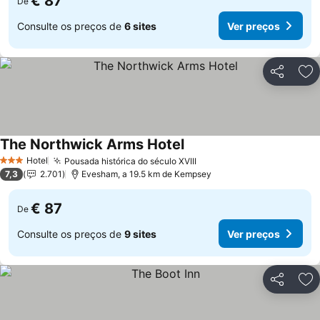
€ 87
De
Consulte os preços de
6 sites
Ver preços
Partilhar
Ad
The Northwick Arms Hotel
Hotel
Pousada histórica do século XVIII
3 Estrelas
7,3
2.701
Evesham, a 19.5 km de Kempsey
€ 87
De
Consulte os preços de
9 sites
Ver preços
Partilhar
Ad