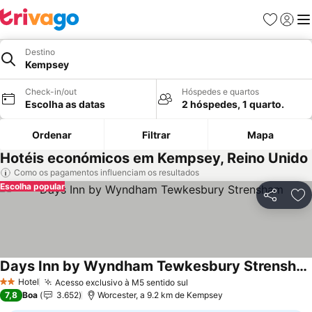
Favoritos
Iniciar
Me
Destino
Kempsey
Check-in/out
Hóspedes e quartos
Escolha as datas
2 hóspedes, 1 quarto.
Ordenar
Filtrar
Mapa
Hotéis económicos em Kempsey, Reino Unido
Como os pagamentos influenciam os resultados
Escolha popular
Partilhar
Ad
Days Inn by Wyndham Tewkesbury Strensham
Hotel
Acesso exclusivo à M5 sentido sul
2 Estrelas
7,8
Boa
3.652
Worcester, a 9.2 km de Kempsey