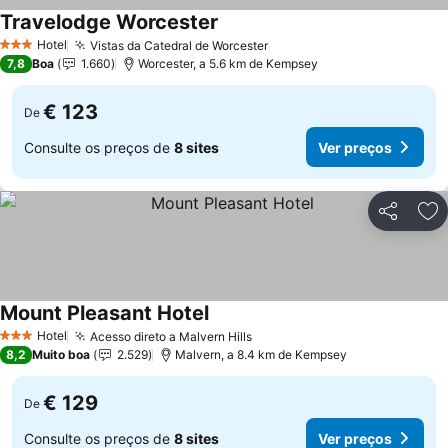
Travelodge Worcester
Hotel
Vistas da Catedral de Worcester
3 Estrelas
7,8
Boa
1.660
Worcester, a 5.6 km de Kempsey
€ 123
De
Consulte os preços de
8 sites
Ver preços
Partilhar
Ad
Mount Pleasant Hotel
Hotel
Acesso direto a Malvern Hills
3 Estrelas
8,2
Muito boa
2.529
Malvern, a 8.4 km de Kempsey
€ 129
De
Consulte os preços de
8 sites
Ver preços