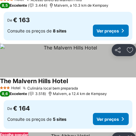
4 Estrelas
8,5
Excelente
3.444
Malvern, a 10.3 km de Kempsey
€ 163
De
Consulte os preços de
8 sites
Ver preços
Partilhar
Ad
The Malvern Hills Hotel
Hotel
Culinária local bem preparada
3 Estrelas
8,6
Excelente
3.518
Malvern, a 12.4 km de Kempsey
€ 164
De
Consulte os preços de
5 sites
Ver preços
Escolha popular