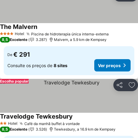
The Malvern
Hotel
Piscina de hidroterapia única interna-externa
4 Estrelas
8,5
Excelente
3.287
Malvern, a 5.9 km de Kempsey
€ 291
De
Consulte os preços de
8 sites
Ver preços
Escolha popular
Partilhar
Ad
Travelodge Tewkesbury
Hotel
Café da manhã buffet à vontade
2 Estrelas
8,5
Excelente
3.526
Tewkesbury, a 16.9 km de Kempsey