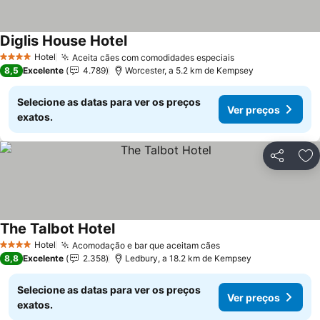
Diglis House Hotel
Hotel
Aceita cães com comodidades especiais
4 Estrelas
8,5
Excelente
4.789
Worcester, a 5.2 km de Kempsey
Selecione as datas para ver os preços
Ver preços
exatos.
Partilhar
Ad
The Talbot Hotel
Hotel
Acomodação e bar que aceitam cães
4 Estrelas
8,8
Excelente
2.358
Ledbury, a 18.2 km de Kempsey
Selecione as datas para ver os preços
Ver preços
exatos.