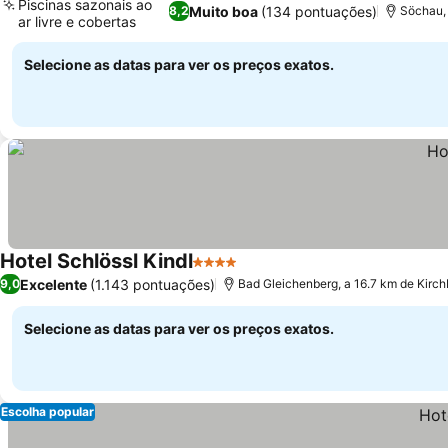
Piscinas sazonais ao
Muito boa
(134 pontuações)
8,2
Söchau, 
ar livre e cobertas
Ver preços
Selecione as datas para ver os preços exatos.
Hotel Schlössl Kindl
4 Estrelas
Ver preços
Excelente
(1.143 pontuações)
9,0
Bad Gleichenberg, a 16.7 km de Kirch
Selecione as datas para ver os preços exatos.
Escolha popular