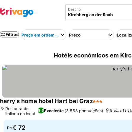
Destino
Filtros
Preço em ordem crescente
Preço
Localiz
Hotéis económicos em Kirc
harry's home hotel Hart bei Graz
3 Estrelas
Ver preços
Restaurante
Excelente
(3.553 pontuações)
8,6
Graz, a 19.5 
italiano no local
Ver preços
€ 72
De