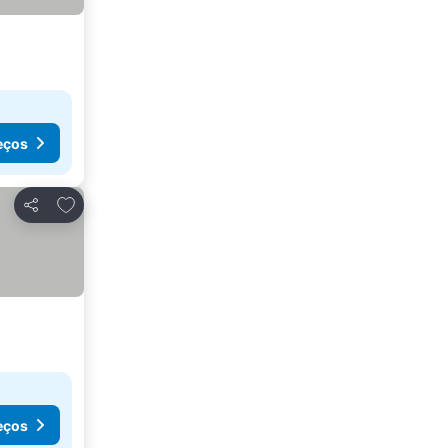
eços
Adicionar aos favoritos
Partilhar
eços