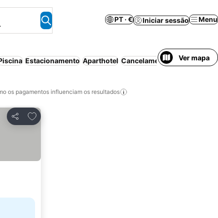
PT · €
Menu
Iniciar sessão
.
Ver mapa
Piscina
Estacionamento
Aparthotel
Cancelamento gratuito
o os pagamentos influenciam os resultados
Adicionar aos favoritos
Partilhar