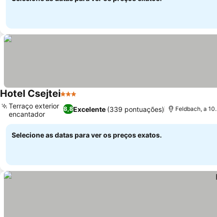
Hotel Csejtei
3 Estrelas
Ver preços
Terraço exterior
Excelente
(339 pontuações)
8,8
Feldbach, a 10
encantador
Ver preços
Selecione as datas para ver os preços exatos.