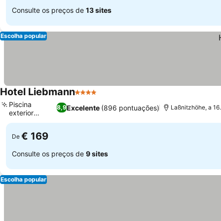
Consulte os preços de
13 sites
Escolha popular
Hotel Liebmann
4 Estrelas
Ver preços
Piscina
Excelente
(896 pontuações)
8,9
Laßnitzhöhe, a 16
exterior
Ver preços
sazonal
€ 169
De
Consulte os preços de
9 sites
Escolha popular