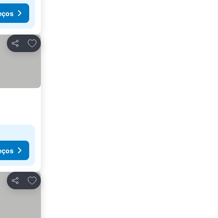
eços
Adicionar aos favoritos
Partilhar
eços
Adicionar aos favoritos
Partilhar