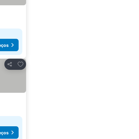
eços
Adicionar aos favoritos
Partilhar
eços