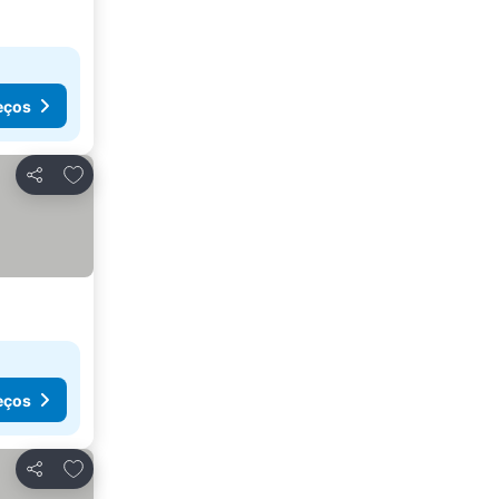
eços
Adicionar aos favoritos
Partilhar
eços
Adicionar aos favoritos
Partilhar