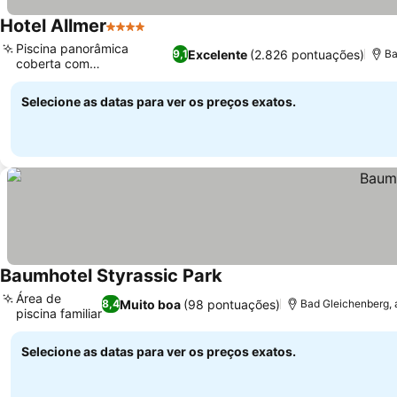
Hotel Allmer
4 Estrelas
Ver preços
Piscina panorâmica
Excelente
(2.826 pontuações)
9,1
Ba
coberta com
Ver preços
Granderwasser
Selecione as datas para ver os preços exatos.
Baumhotel Styrassic Park
Ver preços
Área de
Muito boa
(98 pontuações)
8,4
Bad Gleichenberg, 
piscina familiar
Ver preços
Selecione as datas para ver os preços exatos.