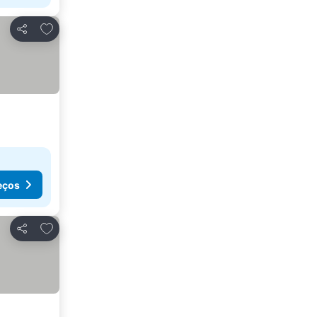
Adicionar aos favoritos
Partilhar
eços
Adicionar aos favoritos
Partilhar