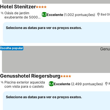
Hotel Stenitzer
4 Estrelas
Ver preços
Oásis de jardim
Excelente
(1.002 pontuações)
9,3
Bad Gl
exuberante de 5000
Ver preços
m²
Selecione as datas para ver os preços exatos.
Escolha popular
Genusshotel Riegersburg
4 Estrelas
Ver preços
Piscina exterior aquecida
Excelente
(2.499 pontuações)
9,4
R
com vista para o castelo
Ver preços
Selecione as datas para ver os preços exatos.