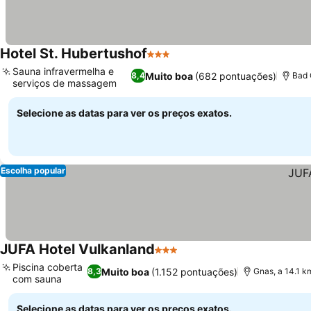
Hotel St. Hubertushof
3 Estrelas
Ver preços
Sauna infravermelha e
Muito boa
(682 pontuações)
8,4
Bad 
serviços de massagem
Ver preços
Selecione as datas para ver os preços exatos.
Escolha popular
JUFA Hotel Vulkanland
3 Estrelas
Ver preços
Piscina coberta
Muito boa
(1.152 pontuações)
8,3
Gnas, a 14.1 k
com sauna
Ver preços
Selecione as datas para ver os preços exatos.