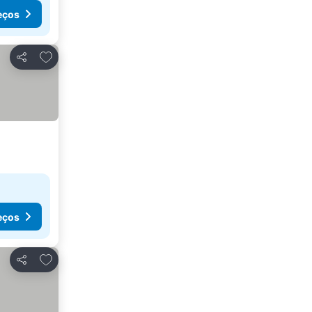
eços
Adicionar aos favoritos
Partilhar
eços
Adicionar aos favoritos
Partilhar