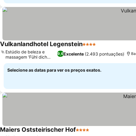
Vulkanlandhotel Legenstein
4 Estrelas
Ver preços
Estúdio de beleza e
Excelente
(2.493 pontuações)
9,6
Ba
massagem 'Fühl dich
Ver preços
wohl'
Selecione as datas para ver os preços exatos.
Maiers Oststeirischer Hof
4 Estrelas
Ver preços