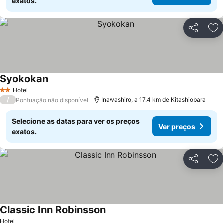
exatos.
Partilhar
Ad
Syokokan
Hotel
2 Estrelas
/
Inawashiro, a 17.4 km de Kitashiobara
Pontuação não disponível
Selecione as datas para ver os preços
Ver preços
exatos.
Partilhar
Ad
Classic Inn Robinsson
Hotel