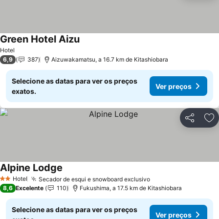
Green Hotel Aizu
Hotel
6,9
387
Aizuwakamatsu, a 16.7 km de Kitashiobara
Selecione as datas para ver os preços
Ver preços
exatos.
Partilhar
Ad
Alpine Lodge
Hotel
Secador de esqui e snowboard exclusivo
2 Estrelas
8,6
Excelente
110
Fukushima, a 17.5 km de Kitashiobara
Selecione as datas para ver os preços
Ver preços