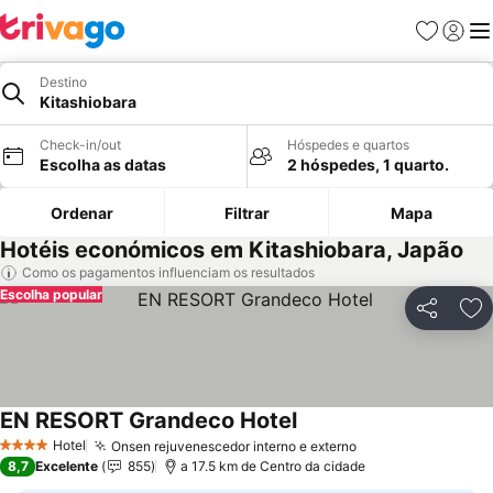
Favoritos
Iniciar
Me
Destino
Kitashiobara
Check-in/out
Hóspedes e quartos
Escolha as datas
2 hóspedes, 1 quarto.
Ordenar
Filtrar
Mapa
Hotéis económicos em Kitashiobara, Japão
Como os pagamentos influenciam os resultados
Escolha popular
Partilhar
Ad
EN RESORT Grandeco Hotel
Hotel
Onsen rejuvenescedor interno e externo
4 Estrelas
8,7
Excelente
855
a 17.5 km de Centro da cidade