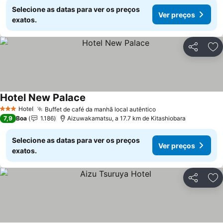
Selecione as datas para ver os preços
Ver preços
exatos.
Partilhar
Ad
Hotel New Palace
Hotel
Buffet de café da manhã local autêntico
3 Estrelas
7,9
Boa
1.186
Aizuwakamatsu, a 17.7 km de Kitashiobara
Selecione as datas para ver os preços
Ver preços
exatos.
Partilhar
Ad