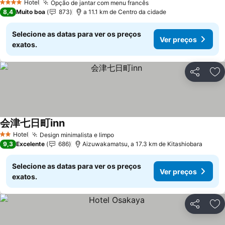
Hotel
Opção de jantar com menu francês
4 Estrelas
8,4
Muito boa
873
a 11.1 km de Centro da cidade
Selecione as datas para ver os preços
Ver preços
exatos.
Partilhar
Ad
会津七日町inn
Hotel
Design minimalista e limpo
2 Estrelas
9,3
Excelente
686
Aizuwakamatsu, a 17.3 km de Kitashiobara
Selecione as datas para ver os preços
Ver preços
exatos.
Partilhar
Ad