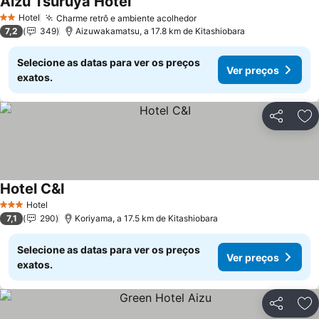
Aizu Tsuruya Hotel
Hotel
Charme retrô e ambiente acolhedor
2 Estrelas
7,2
349
Aizuwakamatsu, a 17.8 km de Kitashiobara
Selecione as datas para ver os preços
Ver preços
exatos.
Partilhar
Ad
Hotel C&I
Hotel
3 Estrelas
7,1
290
Koriyama, a 17.5 km de Kitashiobara
Selecione as datas para ver os preços
Ver preços
exatos.
Partilhar
Ad