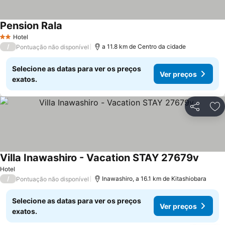
Pension Rala
Hotel
2 Estrelas
/
a 11.8 km de Centro da cidade
Pontuação não disponível
Selecione as datas para ver os preços
Ver preços
exatos.
Partilhar
Ad
Villa Inawashiro - Vacation STAY 27679v
Hotel
/
Inawashiro, a 16.1 km de Kitashiobara
Pontuação não disponível
Selecione as datas para ver os preços
Ver preços
exatos.