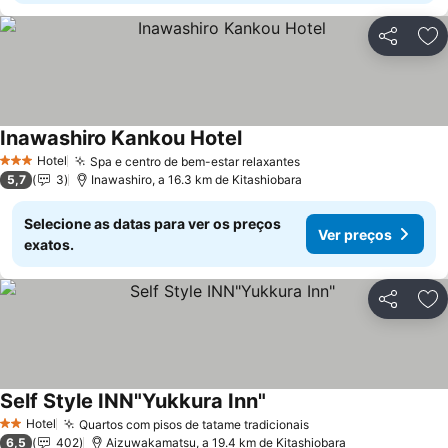
Partilhar
Ad
Inawashiro Kankou Hotel
Hotel
Spa e centro de bem-estar relaxantes
3 Estrelas
5,7
3
Inawashiro, a 16.3 km de Kitashiobara
Selecione as datas para ver os preços
Ver preços
exatos.
Partilhar
Ad
Self Style INN"Yukkura Inn"
Hotel
Quartos com pisos de tatame tradicionais
2 Estrelas
6,5
402
Aizuwakamatsu, a 19.4 km de Kitashiobara