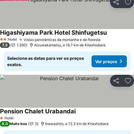
Partilhar
Ad
Higashiyama Park Hotel Shinfugetsu
Hotel
Vistas panorâmicas da montanha e da floresta
2 Estrelas
7,3
1.360
Aizuwakamatsu, a 19.7 km de Kitashiobara
Selecione as datas para ver os preços
Ver preços
exatos.
Partilhar
Ad
Pension Chalet Urabandai
Hotel
1 Estrelas
8,0
Muito boa
5
Inawashiro, a 13.3 km de Kitashiobara