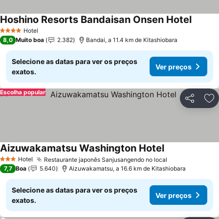
Hoshino Resorts Bandaisan Onsen Hotel
Hotel
4 Estrelas
8,0
Muito boa
2.382
Bandai, a 11.4 km de Kitashiobara
Selecione as datas para ver os preços
Ver preços
exatos.
Escolha popular
Partilhar
Ad
Aizuwakamatsu Washington Hotel
Hotel
Restaurante japonês Sanjusangendo no local
3 Estrelas
7,7
Boa
5.640
Aizuwakamatsu, a 16.6 km de Kitashiobara
Selecione as datas para ver os preços
Ver preços
exatos.