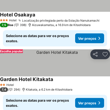
Hotel Osakaya
Hotel
Localização privilegiada perto da Estação Nanukamachi
3 Estrelas
7,5
Boa
398
Aizuwakamatsu, a 16.9 km de Kitashiobara
Selecione as datas para ver os preços
Ver preços
exatos.
Escolha popular
Partilhar
Ad
Garden Hotel Kitakata
Hotel
2 Estrelas
7,4
294
Kitakata, a 6.2 km de Kitashiobara
Selecione as datas para ver os preços
Ver preços
exatos.