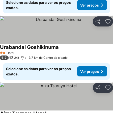
Selecione as datas para ver os preços
Ver preços
exatos.
Partilhar
Ad
Urabandai Goshikinuma
Hotel
2 Estrelas
6,2
24
a 13.7 km de Centro da cidade
Selecione as datas para ver os preços
Ver preços
exatos.
Partilhar
Ad