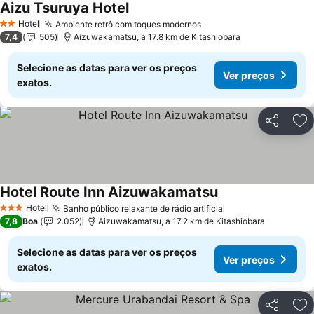
Aizu Tsuruya Hotel
Hotel
Ambiente retrô com toques modernos
2 Estrelas
7,4
505
Aizuwakamatsu, a 17.8 km de Kitashiobara
Selecione as datas para ver os preços
Ver preços
exatos.
Partilhar
Ad
Hotel Route Inn Aizuwakamatsu
Hotel
Banho público relaxante de rádio artificial
3 Estrelas
7,8
Boa
2.052
Aizuwakamatsu, a 17.2 km de Kitashiobara
Selecione as datas para ver os preços
Ver preços
exatos.
Partilhar
Ad