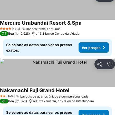
Mercure Urabandai Resort & Spa
Hotel
Banhos termais naturais
4 Estrelas
7,7
Boa
2.928
a 13.8 km de Centro da cidade
Selecione as datas para ver os preços
Ver preços
exatos.
Partilhar
Ad
Nakamachi Fuji Grand Hotel
Hotel
Layouts de quartos únicos e com personalidade
2 Estrelas
7,5
Boa
821
Aizuwakamatsu, a 17.8 km de Kitashiobara
Selecione as datas para ver os preços