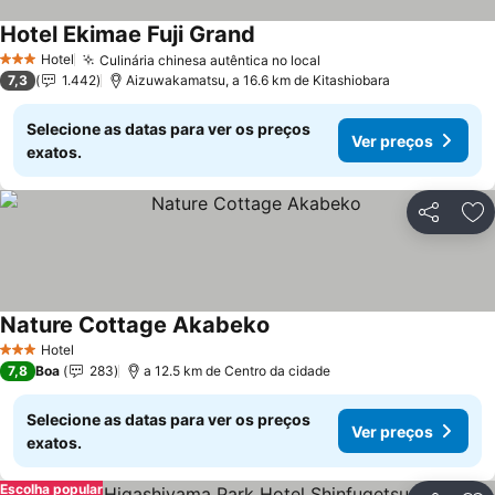
Hotel Ekimae Fuji Grand
Hotel
Culinária chinesa autêntica no local
3 Estrelas
7,3
1.442
Aizuwakamatsu, a 16.6 km de Kitashiobara
Selecione as datas para ver os preços
Ver preços
exatos.
Partilhar
Ad
Nature Cottage Akabeko
Hotel
3 Estrelas
7,8
Boa
283
a 12.5 km de Centro da cidade
Selecione as datas para ver os preços
Ver preços
exatos.
Escolha popular