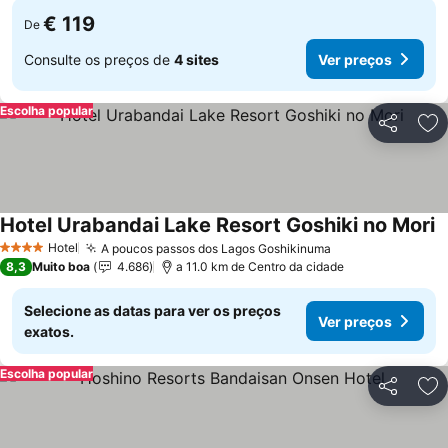
€ 119
De
Consulte os preços de
4 sites
Ver preços
Escolha popular
Partilhar
Ad
Hotel Urabandai Lake Resort Goshiki no Mori
Hotel
A poucos passos dos Lagos Goshikinuma
4 Estrelas
8,3
Muito boa
4.686
a 11.0 km de Centro da cidade
Selecione as datas para ver os preços
Ver preços
exatos.
Escolha popular
Partilhar
Ad