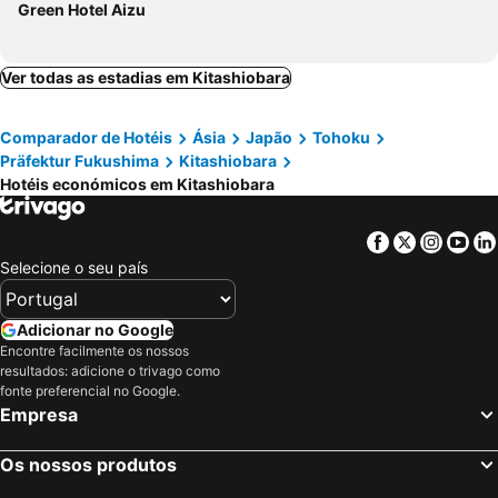
Green Hotel Aizu
Ver todas as estadias em Kitashiobara
Comparador de Hotéis
Ásia
Japão
Tohoku
Präfektur Fukushima
Kitashiobara
Hotéis económicos em Kitashiobara
Facebook
Twitter
Insta
Yo
Selecione o seu país
Adicionar no Google
Encontre facilmente os nossos
resultados: adicione o trivago como
fonte preferencial no Google.
Empresa
Os nossos produtos