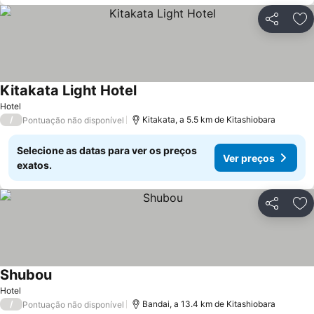
Partilhar
Ad
Kitakata Light Hotel
Hotel
/
Kitakata, a 5.5 km de Kitashiobara
Pontuação não disponível
Selecione as datas para ver os preços
Ver preços
exatos.
Partilhar
Ad
Shubou
Hotel
/
Bandai, a 13.4 km de Kitashiobara
Pontuação não disponível