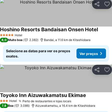
Partilhar
Ad
Hoshino Resorts Bandaisan Onsen Hotel
Hotel
5 Estrelas
8,0
Muito boa
2.382
Bandai, a 11.6 km de Kitashiobara
Selecione as datas para ver os preços
Ver preços
exatos.
Partilhar
Ad
Toyoko Inn Aizuwakamatsu Ekimae
Hotel
Perto de restaurantes e lojas locais
3 Estrelas
7,8
Boa
3.086
Aizuwakamatsu, a 16.4 km de Kitashiobara