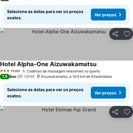
Selecione as datas para ver os preços
Ver preços
exatos.
Partilhar
Ad
Hotel Alpha-One Aizuwakamatsu
Hotel
Cadeiras de massagem relaxantes no quarto
3 Estrelas
7,5
Boa
1.010
Aizuwakamatsu, a 16.6 km de Kitashiobara
Selecione as datas para ver os preços
Ver preços
exatos.
Partilhar
Ad