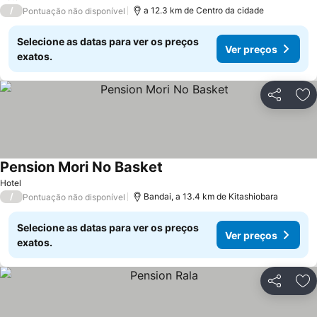
/
a 12.3 km de Centro da cidade
Pontuação não disponível
Selecione as datas para ver os preços
Ver preços
exatos.
Partilhar
Ad
Pension Mori No Basket
Hotel
/
Bandai, a 13.4 km de Kitashiobara
Pontuação não disponível
Selecione as datas para ver os preços
Ver preços
exatos.
Partilhar
Ad