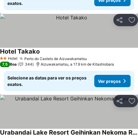
Ver preços
exatos.
Partilhar
Ad
Hotel Takako
Hotel
Perto do Castelo de Aizuwakamatsu
2 Estrelas
7,5
Boa
344
Aizuwakamatsu, a 17.9 km de Kitashiobara
Selecione as datas para ver os preços
Ver preços
exatos.
Partilhar
Ad
Urabandai Lake Resort Geihinkan Nekoma Rikyu