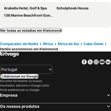
Arabella Hotel, Golf & Spa
Schulphoek House
138 Marine Beachfront Guesthouse
Ver todas as estadias em Kleinmond
Comparador de Hotéis
África
África do Sul
Cabo Oeste
Hotéis económicos em Kleinmond
Facebook
Twitter
Insta
Yo
Adicionar no Google
Encontre facilmente os nossos
resultados: adicione o trivago como
fonte preferencial no Google.
Empresa
Os nossos produtos