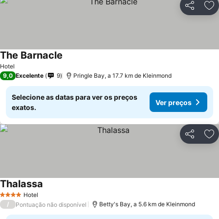
Partilhar
Ad
The Barnacle
Hotel
9,0
Excelente
9
Pringle Bay, a 17.7 km de Kleinmond
Selecione as datas para ver os preços
Ver preços
exatos.
Partilhar
Ad
Thalassa
Hotel
4 Estrelas
/
Betty's Bay, a 5.6 km de Kleinmond
Pontuação não disponível