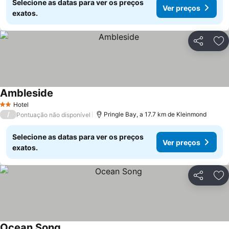
Selecione as datas para ver os preços
Ver preços
exatos.
Partilhar
Ad
Ambleside
Hotel
2 Estrelas
/
Pringle Bay, a 17.7 km de Kleinmond
Pontuação não disponível
Selecione as datas para ver os preços
Ver preços
exatos.
Partilhar
Ad
Ocean Song