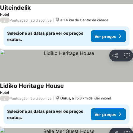
Uiteindelik
Hotel
/
a 1.4 km de Centro da cidade
Pontuação não disponível
Selecione as datas para ver os preços
Ver preços
exatos.
Partilhar
Ad
Lidiko Heritage House
Hotel
/
Onrus, a 15.8 km de Kleinmond
Pontuação não disponível
Selecione as datas para ver os preços
Ver preços
exatos.