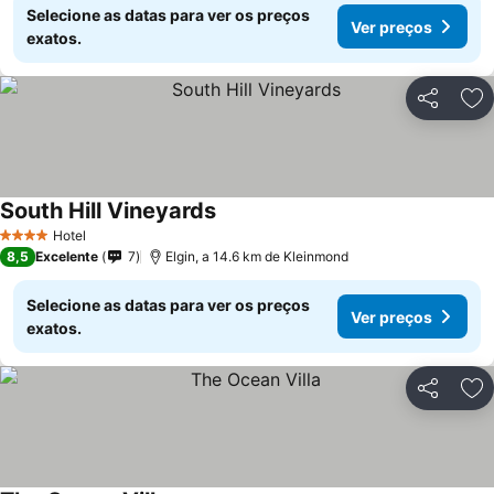
Selecione as datas para ver os preços
Ver preços
exatos.
Partilhar
Ad
South Hill Vineyards
Hotel
4 Estrelas
8,5
Excelente
7
Elgin, a 14.6 km de Kleinmond
Selecione as datas para ver os preços
Ver preços
exatos.
Partilhar
Ad