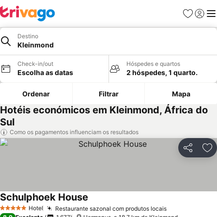
Favoritos
Iniciar
Me
Destino
Kleinmond
Check-in/out
Hóspedes e quartos
Escolha as datas
2 hóspedes, 1 quarto.
Ordenar
Filtrar
Mapa
Hotéis económicos em Kleinmond, África do
Sul
Como os pagamentos influenciam os resultados
Partilhar
Ad
Schulphoek House
Hotel
Restaurante sazonal com produtos locais
5 Estrelas