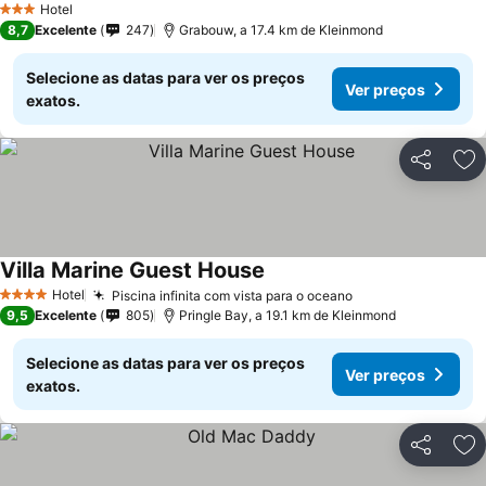
Hotel
3 Estrelas
8,7
Excelente
247
Grabouw, a 17.4 km de Kleinmond
Selecione as datas para ver os preços
Ver preços
exatos.
Partilhar
Ad
Villa Marine Guest House
Hotel
Piscina infinita com vista para o oceano
4 Estrelas
9,5
Excelente
805
Pringle Bay, a 19.1 km de Kleinmond
Selecione as datas para ver os preços
Ver preços
exatos.
Partilhar
Ad