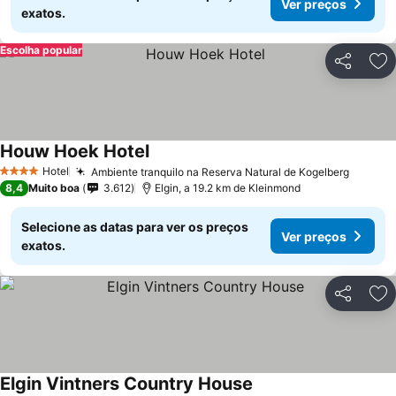
Ver preços
exatos.
Escolha popular
Partilhar
Ad
Houw Hoek Hotel
Hotel
Ambiente tranquilo na Reserva Natural de Kogelberg
4 Estrelas
8,4
Muito boa
3.612
Elgin, a 19.2 km de Kleinmond
Selecione as datas para ver os preços
Ver preços
exatos.
Partilhar
Ad
Elgin Vintners Country House