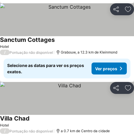
Partilhar
Ad
Sanctum Cottages
Hotel
/
Grabouw, a 12.3 km de Kleinmond
Pontuação não disponível
Selecione as datas para ver os preços
Ver preços
exatos.
Partilhar
Ad
Villa Chad
Hotel
/
a 0.7 km de Centro da cidade
Pontuação não disponível