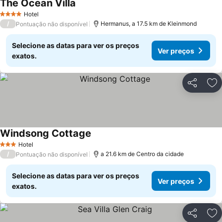
The Ocean Villa
Hotel
4 Estrelas
/
Hermanus, a 17.5 km de Kleinmond
Pontuação não disponível
Selecione as datas para ver os preços
Ver preços
exatos.
Partilhar
Ad
Windsong Cottage
Hotel
3 Estrelas
/
a 21.6 km de Centro da cidade
Pontuação não disponível
Selecione as datas para ver os preços
Ver preços
exatos.
Partilhar
Ad