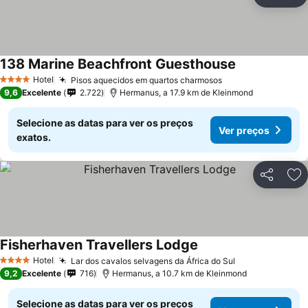
Partilhar
Ad
138 Marine Beachfront Guesthouse
Hotel
Pisos aquecidos em quartos charmosos
4 Estrelas
9,6
Excelente
2.722
Hermanus, a 17.9 km de Kleinmond
Selecione as datas para ver os preços
Ver preços
exatos.
Partilhar
Ad
Fisherhaven Travellers Lodge
Hotel
Lar dos cavalos selvagens da África do Sul
4 Estrelas
9,2
Excelente
716
Hermanus, a 10.7 km de Kleinmond
Selecione as datas para ver os preços