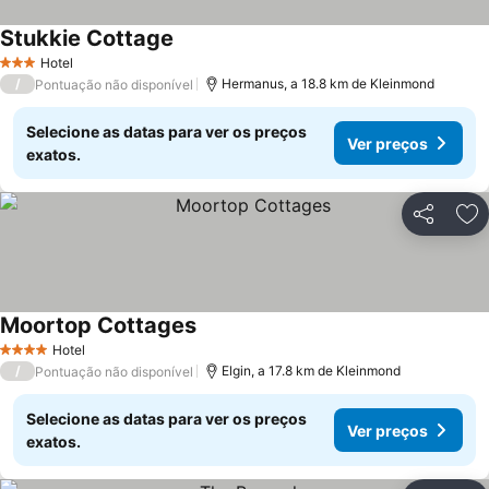
Stukkie Cottage
Hotel
3 Estrelas
/
Hermanus, a 18.8 km de Kleinmond
Pontuação não disponível
Selecione as datas para ver os preços
Ver preços
exatos.
Partilhar
Ad
Moortop Cottages
Hotel
4 Estrelas
/
Elgin, a 17.8 km de Kleinmond
Pontuação não disponível
Selecione as datas para ver os preços
Ver preços
exatos.