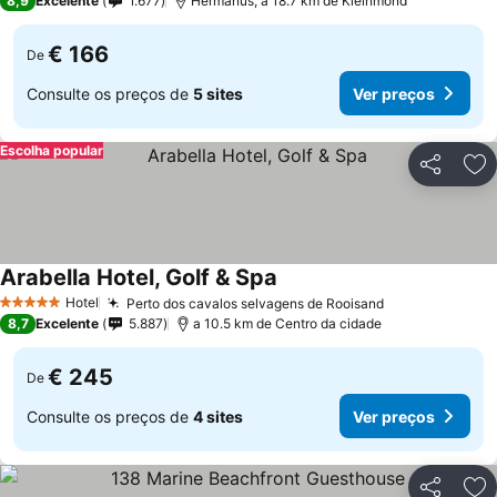
8,9
Excelente
1.677
Hermanus, a 18.7 km de Kleinmond
€ 166
De
Consulte os preços de
5 sites
Ver preços
Escolha popular
Partilhar
Ad
Arabella Hotel, Golf & Spa
Hotel
Perto dos cavalos selvagens de Rooisand
5 Estrelas
8,7
Excelente
5.887
a 10.5 km de Centro da cidade
€ 245
De
Consulte os preços de
4 sites
Ver preços