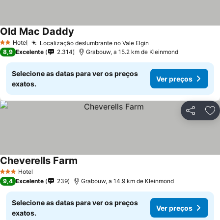
Old Mac Daddy
Hotel
Localização deslumbrante no Vale Elgin
2 Estrelas
8,9
Excelente
2.314
Grabouw, a 15.2 km de Kleinmond
Selecione as datas para ver os preços
Ver preços
exatos.
Partilhar
Ad
Cheverells Farm
Hotel
3 Estrelas
9,4
Excelente
239
Grabouw, a 14.9 km de Kleinmond
Selecione as datas para ver os preços
Ver preços
exatos.