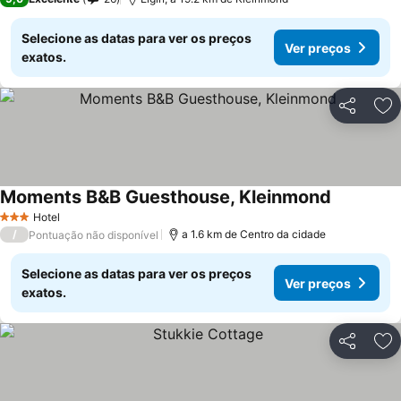
Selecione as datas para ver os preços
Ver preços
exatos.
Partilhar
Ad
Moments B&B Guesthouse, Kleinmond
Hotel
3 Estrelas
/
a 1.6 km de Centro da cidade
Pontuação não disponível
Selecione as datas para ver os preços
Ver preços
exatos.
Partilhar
Ad