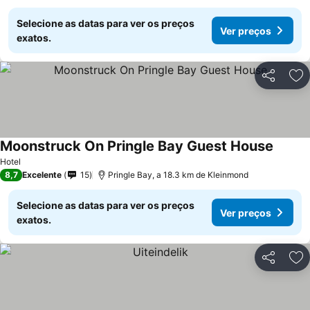
Selecione as datas para ver os preços
Ver preços
exatos.
Partilhar
Ad
Moonstruck On Pringle Bay Guest House
Hotel
8,7
Excelente
15
Pringle Bay, a 18.3 km de Kleinmond
Selecione as datas para ver os preços
Ver preços
exatos.
Partilhar
Ad