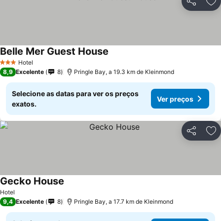
Partilhar
Ad
Belle Mer Guest House
Hotel
3 Estrelas
8,9
Excelente
8
Pringle Bay, a 19.3 km de Kleinmond
Selecione as datas para ver os preços
Ver preços
exatos.
Partilhar
Ad
Gecko House
Hotel
9,4
Excelente
8
Pringle Bay, a 17.7 km de Kleinmond