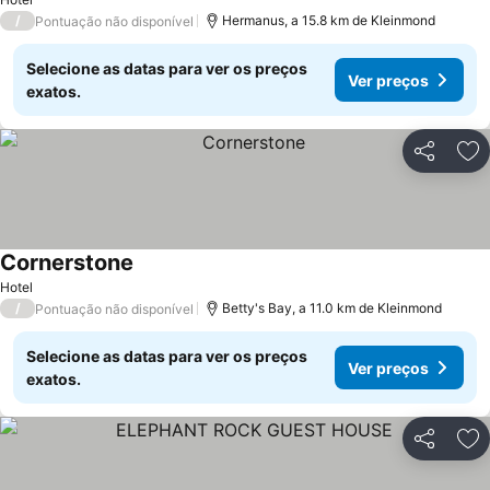
/
Hermanus, a 15.8 km de Kleinmond
Pontuação não disponível
Selecione as datas para ver os preços
Ver preços
exatos.
Partilhar
Ad
Cornerstone
Hotel
/
Betty's Bay, a 11.0 km de Kleinmond
Pontuação não disponível
Selecione as datas para ver os preços
Ver preços
exatos.
Partilhar
Ad