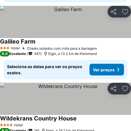
Partilhar
Ad
Galileo Farm
Hotel
Chalés isolados com vista para a barragem
3 Estrelas
9,0
Excelente
387
Elgin, a 13.2 km de Kleinmond
Selecione as datas para ver os preços
Ver preços
exatos.
Partilhar
Ad
Wildekrans Country House
Hotel
4 Estrelas
9,0
Excelente
26
Elgin, a 19.2 km de Kleinmond