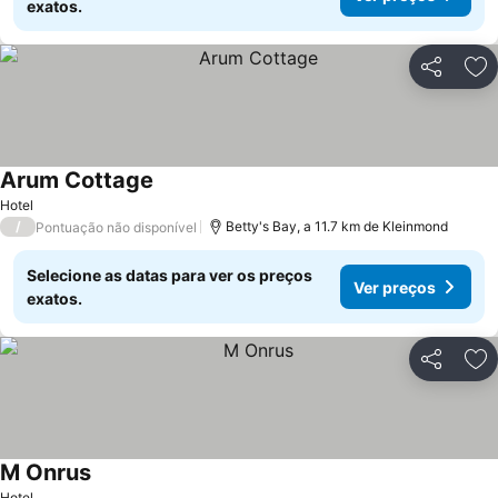
exatos.
Partilhar
Ad
Arum Cottage
Hotel
/
Betty's Bay, a 11.7 km de Kleinmond
Pontuação não disponível
Selecione as datas para ver os preços
Ver preços
exatos.
Partilhar
Ad
M Onrus
Hotel