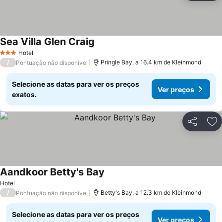
Sea Villa Glen Craig
Hotel
3 Estrelas
/
Pringle Bay, a 16.4 km de Kleinmond
Pontuação não disponível
Selecione as datas para ver os preços
Ver preços
exatos.
Partilhar
Ad
Aandkoor Betty's Bay
Hotel
/
Betty's Bay, a 12.3 km de Kleinmond
Pontuação não disponível
Selecione as datas para ver os preços
Ver preços