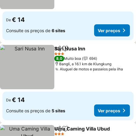
€ 14
De
Consulte os preços de
6 sites
Ver preços
Sari Nusa Inn
Partilhar
Adicionar aos favoritos
Ver preços
3 Estrelas
8,0
Muito boa
694
Bangli, a 16.1 km de Klungkung
Aluguel de motos e passeios pela ilha
Ver p
€ 14
De
Consulte os preços de
5 sites
Ver preços
Uma Caming Villa Ubud
Partilhar
Adicionar aos favoritos
Ve