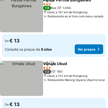
Pande Permai Bungalows
Partilhar
Adicionar aos favoritos
3 Estrelas
7,8
Boa
1.064
Ubud, a 16.1 km de Klungkung
Restaurante ao ar livre com menu variado
Ve
€ 13
De
Consulte os preços de
8 sites
Ver preços
Vimala Ubud
Partilhar
Adicionar aos favoritos
Ver preços
3 Estrelas
7,2
180
Ubud, a 15.1 km de Klungkung
Restaurante Warung Vayana Ubud no local
V
€ 13
De