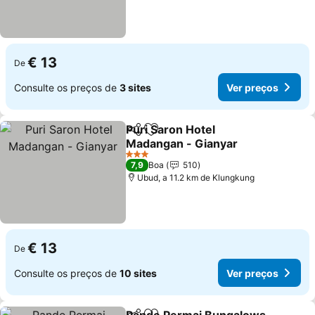
€ 13
De
Consulte os preços de
3 sites
Ver preços
Puri Saron Hotel
Partilhar
Adicionar aos favoritos
Madangan - Gianyar
Ver preços
3 Estrelas
7,9
Boa
510
Ubud, a 11.2 km de Klungkung
€ 13
De
Consulte os preços de
10 sites
Ver preços