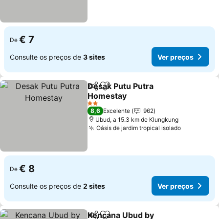
€ 7
De
Consulte os preços de
3 sites
Ver preços
Desak Putu Putra
Partilhar
Adicionar aos favoritos
Homestay
Ver preços
2 Estrelas
8,6
Excelente
962
Ubud, a 15.3 km de Klungkung
Oásis de jardim tropical isolado
Ver preço
€ 8
De
Consulte os preços de
2 sites
Ver preços
Kencana Ubud by