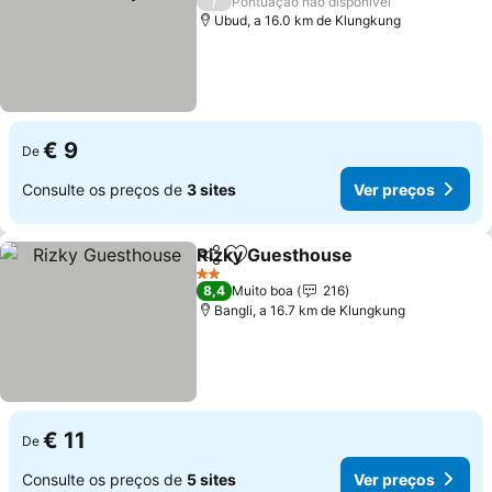
/
Pontuação não disponível
Ubud, a 16.0 km de Klungkung
€ 9
De
Consulte os preços de
3 sites
Ver preços
Rizky Guesthouse
Partilhar
Adicionar aos favoritos
Ver pre
2 Estrelas
8,4
Muito boa
216
Bangli, a 16.7 km de Klungkung
€ 11
De
Consulte os preços de
5 sites
Ver preços