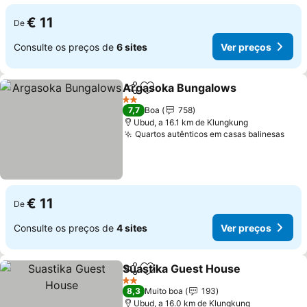
€ 11
De
Consulte os preços de
6 sites
Ver preços
Argasoka Bungalows
Partilhar
Adicionar aos favoritos
Ver 
2 Estrelas
7,7
Boa
758
Ubud, a 16.1 km de Klungkung
Quartos autênticos em casas balinesas
Ver 
€ 11
De
Consulte os preços de
4 sites
Ver preços
Suastika Guest House
Partilhar
Adicionar aos favoritos
Ver 
2 Estrelas
8,3
Muito boa
193
Ubud, a 16.0 km de Klungkung