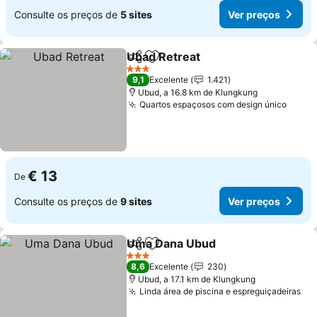
Consulte os preços de
5 sites
Ver preços
Ubad Retreat
Partilhar
Adicionar aos favoritos
Ver preços
3 Estrelas
9,1
Excelente
1.421
Ubud, a 16.8 km de Klungkung
Quartos espaçosos com design único
Ver p
€ 13
De
Consulte os preços de
9 sites
Ver preços
Uma Dana Ubud
Partilhar
Adicionar aos favoritos
Ver preço
3 Estrelas
8,6
Excelente
230
Ubud, a 17.1 km de Klungkung
Linda área de piscina e espreguiçadeiras
Ve