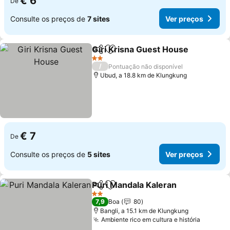
€ 6
De
Consulte os preços de
7 sites
Ver preços
Giri Krisna Guest House
Partilhar
Adicionar aos favoritos
Ve
2 Estrelas
/
Pontuação não disponível
Ubud, a 18.8 km de Klungkung
€ 7
De
Consulte os preços de
5 sites
Ver preços
Puri Mandala Kaleran
Partilhar
Adicionar aos favoritos
Ver 
2 Estrelas
7,9
Boa
80
Bangli, a 15.1 km de Klungkung
Ambiente rico em cultura e história
Ver pre