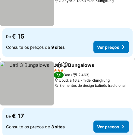
Gianyar, a 18.6 km de Klungkung
€ 15
De
Consulte os preços de
9 sites
Ver preços
Jati 3 Bungalows
Partilhar
Adicionar aos favoritos
Ver preç
3 Estrelas
7,9
Boa
2.463
Ubud, a 16.2 km de Klungkung
Elementos de design balinês tradicional
Ver
€ 17
De
Consulte os preços de
3 sites
Ver preços