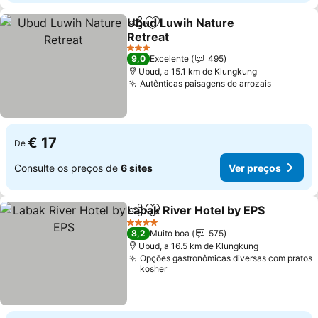
Ubud Luwih Nature
Partilhar
Adicionar aos favoritos
Retreat
Ver preços
3 Estrelas
9,0
Excelente
495
Ubud, a 15.1 km de Klungkung
Autênticas paisagens de arrozais
Ver preç
€ 17
De
Consulte os preços de
6 sites
Ver preços
Labak River Hotel by EPS
Partilhar
Adicionar aos favoritos
V
4 Estrelas
8,2
Muito boa
575
Ubud, a 16.5 km de Klungkung
Opções gastronômicas diversas com pratos
kosher