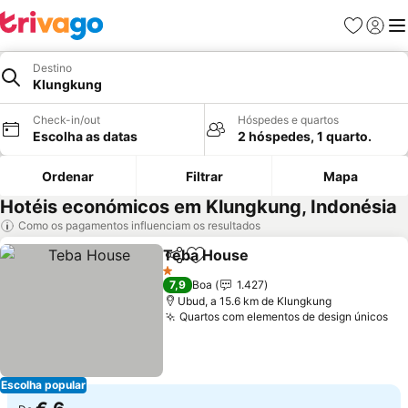
Favoritos
Iniciar
Me
Destino
Klungkung
Check-in/out
Hóspedes e quartos
Escolha as datas
2 hóspedes, 1 quarto.
Ordenar
Filtrar
Mapa
Hotéis económicos em Klungkung, Indonésia
Como os pagamentos influenciam os resultados
Teba House
Partilhar
Adicionar aos favoritos
Ver preços
1 Estrelas
7,9
Boa
1.427
Ubud, a 15.6 km de Klungkung
Quartos com elementos de design únicos
Ve
Escolha popular