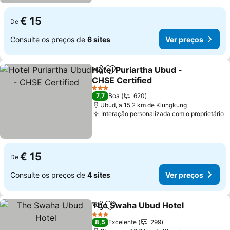
€ 15
De
Consulte os preços de
6 sites
Ver preços
Hotel Puriartha Ubud -
Partilhar
Adicionar aos favoritos
CHSE Certified
Ver preços
3 Estrelas
7,7
Boa
620
Ubud, a 15.2 km de Klungkung
Interação personalizada com o proprietário
V
€ 15
De
Consulte os preços de
4 sites
Ver preços
The Swaha Ubud Hotel
Partilhar
Adicionar aos favoritos
Ver
3 Estrelas
8,5
Excelente
299