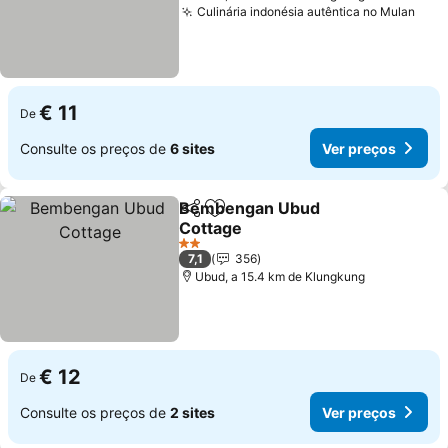
Culinária indonésia autêntica no Mulan
Ver 
€ 11
De
Consulte os preços de
6 sites
Ver preços
Bembengan Ubud
Partilhar
Adicionar aos favoritos
Cottage
Ver preços
2 Estrelas
7,1
356
Ubud, a 15.4 km de Klungkung
€ 12
De
Consulte os preços de
2 sites
Ver preços