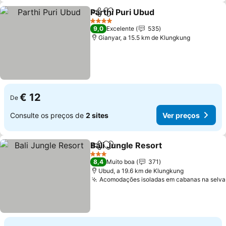
Parthi Puri Ubud
Partilhar
Adicionar aos favoritos
Ver preço
4 Estrelas
9,0
Excelente
535
Gianyar, a 15.5 km de Klungkung
€ 12
De
Consulte os preços de
2 sites
Ver preços
Bali Jungle Resort
Partilhar
Adicionar aos favoritos
Ver pre
3 Estrelas
8,4
Muito boa
371
Ubud, a 19.6 km de Klungkung
Acomodações isoladas em cabanas na selva