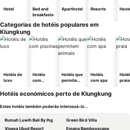
Hotel
Bed and
Aparthotel
Resorts
Host
breakfasts
Categorias de hotéis populares em
Klungkung
Hotéis de
Hotéis
Hotéis que
Hotéis
Hotéi
luxo
com
permitem
com spa
praia
piscinas
animais
Hotéis económicos perto de Klungkung
Estes hotéis também poderão interessá-lo...
Rumah Luwih Bali By Ihg
Green Bird Villa
Visesa Ubud Resort
Emana Bambooscape