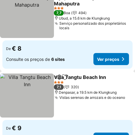
Partilhar
Adicionar aos favoritos
Mahaputra
Ver preços
3 Estrelas
7,7
Boa
494
Ubud, a 15.6 km de Klungkung
Serviço personalizado dos proprietários
locais
€ 8
De
Consulte os preços de
6 sites
Ver preços
Villa Tangtu Beach Inn
Partilhar
Adicionar aos favoritos
Ver 
3 Estrelas
7,1
320
Denpasar, a 19.5 km de Klungkung
Vistas serenas de arrozais e do oceano
Ver 
€ 9
De