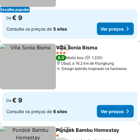
Escolha popular
€ 9
De
Consulte os preços de
5 sites
Ver preços
Villa Sonia Bisma
Partilhar
Adicionar aos favoritos
Ver preço
3 Estrelas
8,0
Muito boa
1.220
Ubud, a 16.2 km de Klungkung
Design balinês inspirado na harmonia
Ver p
€ 9
De
Consulte os preços de
6 sites
Ver preços
Pondok Bambu Homestay
Partilhar
Adicionar aos favoritos
1 Estrelas