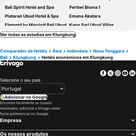
Bali Spirit Hotel and Spa
Pertiwi Bisma 1
Plataran Ubud Hotel & Spa
Emana Akatara
Element by Marriott Bali Ubud
Kano Sari Ubud Villas
Starloka Saba Bali Hotel
KajaNe Yangloni
Ver todas as estadias em Klungkung
The Kalyana Ubud Resort
Sapodilla Ubud
Comparador de Hotéis
Ásia
Indonésia
Nusa Tenggara
Dinara Ubud
Villa Sabandari
Bali
Klungkung
Hotéis económicos em Klungkung
Purana Suite Ubud
Kadiga Villas Ubud by GenuineHost
The Westin Resort & Spa Ubud, Bali
Ubad Retreat
Facebook
Twitter
Insta
Yo
Bhuwana Ubud Hotel
The Artini Dijiwa Ubud
Selecione o seu país
The Kemilau Ubud
Green Field Hotel and Restaurant
Ubud Village Hotel
The Hava Ubud A Pramana Experience
Adicionar no Google
Encontre facilmente os nossos
Ulun Ubud Resort
Cendana Resort & Spa
resultados: adicione o trivago como
Gynandha Ubud Cottage
Adiwana Svarga Loka
fonte preferencial no Google.
Empresa
Puri Sebali Resort Bali
Mara River Safari Lodge
Kencana Ubud by Mahaputra
Sabana Ubud
Os nossos produtos