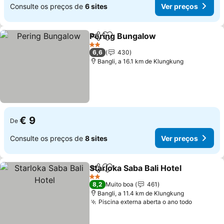
Consulte os preços de
6 sites
Ver preços
Pering Bungalow
Partilhar
Adicionar aos favoritos
Ver preç
2 Estrelas
6,6
430
Bangli, a 16.1 km de Klungkung
€ 9
De
Consulte os preços de
8 sites
Ver preços
Starloka Saba Bali Hotel
Partilhar
Adicionar aos favoritos
Ve
2 Estrelas
8,2
Muito boa
461
Bangli, a 11.4 km de Klungkung
Piscina externa aberta o ano todo
Ver pre