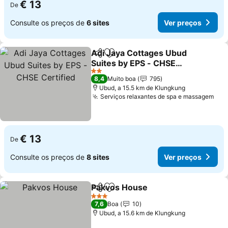
€ 13
De
Consulte os preços de
6 sites
Ver preços
Adi Jaya Cottages Ubud
Partilhar
Adicionar aos favoritos
Suites by EPS - CHSE
Certified
Ver preços
2 Estrelas
8,4
Muito boa
795
Ubud, a 15.5 km de Klungkung
Serviços relaxantes de spa e massagem
Ver
€ 13
De
Consulte os preços de
8 sites
Ver preços
Pakvos House
Partilhar
Adicionar aos favoritos
Ver preços
3 Estrelas
7,6
Boa
10
Ubud, a 15.6 km de Klungkung