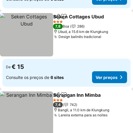
Seken Cottages Ubud
Partilhar
Adicionar aos favoritos
Ver 
3 Estrelas
7,8
Boa
286
Ubud, a 15.6 km de Klungkung
Design balinês tradicional
Ver preços
€ 15
De
Consulte os preços de
6 sites
Ver preços
Serangan Inn Mimba
Partilhar
Adicionar aos favoritos
Ver p
3 Estrelas
7,4
742
Bangli, a 11.0 km de Klungkung
Lareira externa para as noites
Ver preços