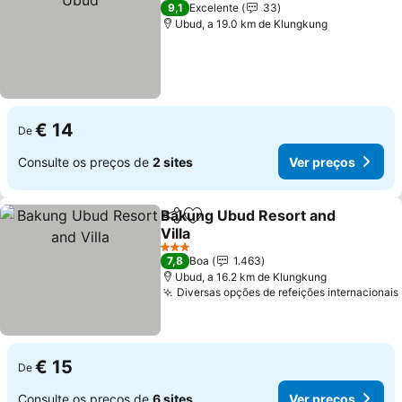
3 Estrelas
9,1
Excelente
33
Ubud, a 19.0 km de Klungkung
€ 14
De
Consulte os preços de
2 sites
Ver preços
Bakung Ubud Resort and
Partilhar
Adicionar aos favoritos
Villa
Ver preços
3 Estrelas
7,8
Boa
1.463
Ubud, a 16.2 km de Klungkung
Diversas opções de refeições internacionais
€ 15
De
Consulte os preços de
6 sites
Ver preços