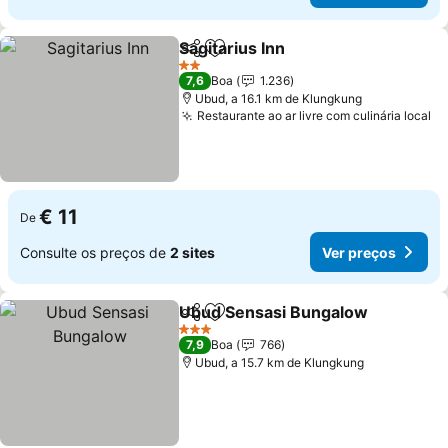
Sagitarius Inn
Partilhar
Adicionar aos favoritos
Ver preços
2 Estrelas
7,6
Boa
1.236
Ubud, a 16.1 km de Klungkung
Restaurante ao ar livre com culinária local
Ve
€ 11
De
Consulte os preços de
2 sites
Ver preços
Ubud Sensasi Bungalow
Partilhar
Adicionar aos favoritos
Ve
3 Estrelas
7,9
Boa
766
Ubud, a 15.7 km de Klungkung