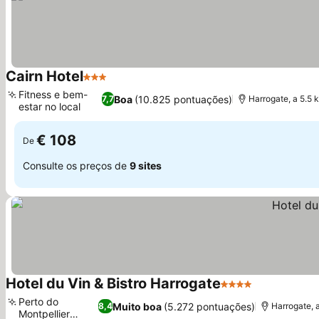
Cairn Hotel
3 Estrelas
Ver preços
Fitness e bem-
Boa
(10.825 pontuações)
7,7
Harrogate, a 5.5
estar no local
Ver preços
€ 108
De
Consulte os preços de
9 sites
Hotel du Vin & Bistro Harrogate
4 Estrelas
Ver preços
Perto do
Muito boa
(5.272 pontuações)
8,4
Harrogate, 
Montpellier