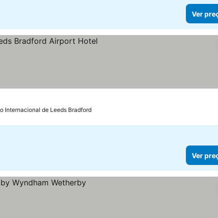
Ver pre
as
 preços
o Internacional de Leeds Bradford
Ver pre