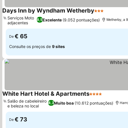
Days Inn by Wyndham Wetherby
3 Estrelas
Ver preços
Serviços Moto
Excelente
(9.052 pontuações)
8,5
Wetherby, a 
adjacentes
Ver preços
€ 65
De
Consulte os preços de
9 sites
White Hart Hotel & Apartments
4 Estrelas
Ver preços
Salão de cabeleireiro
Muito boa
(10.612 pontuações)
8,3
Harr
e beleza no local
Ver preços
€ 73
De