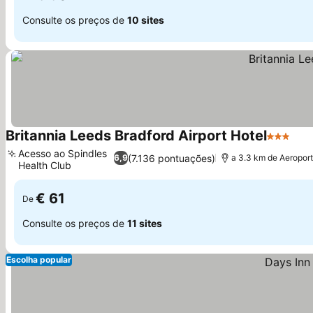
Consulte os preços de
10 sites
Britannia Leeds Bradford Airport Hotel
3 Estrel
Ver
Acesso ao Spindles
(7.136 pontuações)
6,9
a 3.3 km de Aeroport
Health Club
Ver preços
€ 61
De
Consulte os preços de
11 sites
Escolha popular