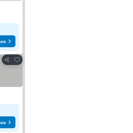
ços
Adicionar aos favoritos
Partilhar
ços