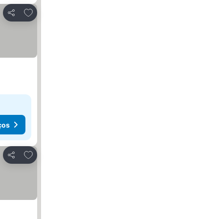
Adicionar aos favoritos
Partilhar
ços
Adicionar aos favoritos
Partilhar