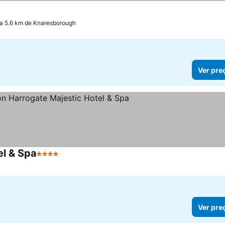
 a 5.6 km de Knaresborough
Ver pre
el & Spa
4 Estrelas
Ver preços
Ver pre