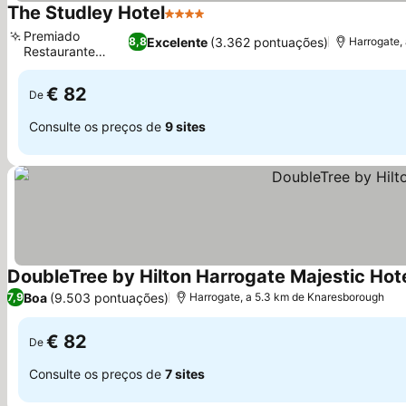
The Studley Hotel
4 Estrelas
Ver preços
Premiado
Excelente
(3.362 pontuações)
8,8
Harrogate,
Restaurante
Ver preços
Orchid
€ 82
De
Consulte os preços de
9 sites
DoubleTree by Hilton Harrogate Majestic Hot
Boa
(9.503 pontuações)
7,9
Harrogate, a 5.3 km de Knaresborough
€ 82
De
Consulte os preços de
7 sites