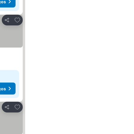
ços
Adicionar aos favoritos
Partilhar
ços
Adicionar aos favoritos
Partilhar