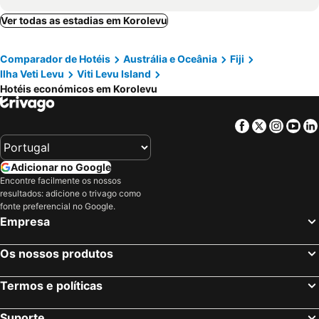
Ver todas as estadias em Korolevu
Comparador de Hotéis
Austrália e Oceânia
Fiji
Ilha Veti Levu
Viti Levu Island
Hotéis económicos em Korolevu
Facebook
Twitter
Insta
Yo
Adicionar no Google
Encontre facilmente os nossos
resultados: adicione o trivago como
fonte preferencial no Google.
Empresa
Os nossos produtos
Termos e políticas
Suporte