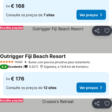
€ 168
De
Consulte os preços de
7 sites
Ver preços
Escolha popular
Partilhar
Ad
Outrigger Fiji Beach Resort
Hotel
Bures com piscina privativa para isolamento
5 Estrelas
8,8
Excelente
9.207
Sigatoka, a 19.8 km de Korolevu
€ 176
De
Consulte os preços de
12 sites
Ver preços
Escolha popular
Partilhar
Ad