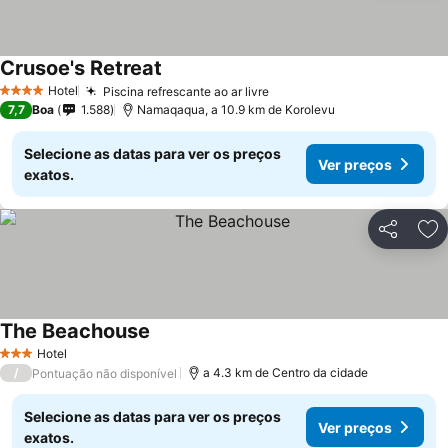
Crusoe's Retreat
Hotel
Piscina refrescante ao ar livre
4 Estrelas
7,7
Boa
1.588
Namaqaqua, a 10.9 km de Korolevu
Selecione as datas para ver os preços
Ver preços
exatos.
Partilhar
Ad
The Beachouse
Hotel
3 Estrelas
/
a 4.3 km de Centro da cidade
Pontuação não disponível
Selecione as datas para ver os preços
Ver preços
exatos.