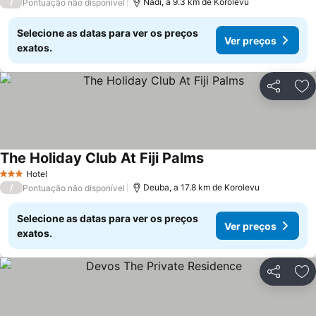
/
Nadi, a 9.3 km de Korolevu
Pontuação não disponível
Selecione as datas para ver os preços
Ver preços
exatos.
Partilhar
Ad
The Holiday Club At Fiji Palms
Hotel
3 Estrelas
/
Deuba, a 17.8 km de Korolevu
Pontuação não disponível
Selecione as datas para ver os preços
Ver preços
exatos.
Partilhar
Ad