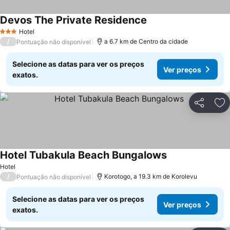
Devos The Private Residence
Hotel
3 Estrelas
/
a 6.7 km de Centro da cidade
Pontuação não disponível
Selecione as datas para ver os preços
Ver preços
exatos.
Partilhar
Ad
Hotel Tubakula Beach Bungalows
Hotel
/
Korotogo, a 19.3 km de Korolevu
Pontuação não disponível
Selecione as datas para ver os preços
Ver preços
exatos.