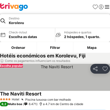
Favoritos
Iniciar
Me
Destino
Korolevu
Check-in/out
Hóspedes e quartos
Escolha as datas
2 hóspedes, 1 quarto.
Ordenar
Filtrar
Mapa
Hotéis económicos em Korolevu, Fiji
Como os pagamentos influenciam os resultados
Escolha popular
Partilhar
Ad
The Naviti Resort
Hotel
Piscina luxuosa com bar molhado
4 Estrelas
8,2
Muito boa
6.471
a 4.7 km de Centro da cidade