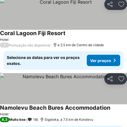
Partilhar
Ad
Coral Lagoon Fiji Resort
Hotel
/
a 2.5 km de Centro da cidade
Pontuação não disponível
Selecione as datas para ver os preços
Ver preços
exatos.
Partilhar
Ad
Namolevu Beach Bures Accommodation
Hotel
8,3
Muito boa
18
Sigatoka, a 7.5 km de Korolevu