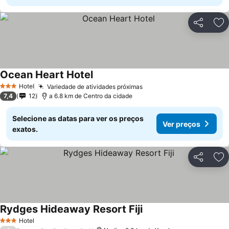
Partilhar
Ad
Ocean Heart Hotel
Hotel
Variedade de atividades próximas
3 Estrelas
7,4
12
a 6.8 km de Centro da cidade
Selecione as datas para ver os preços
Ver preços
exatos.
Partilhar
Ad
Rydges Hideaway Resort Fiji
Hotel
3 Estrelas