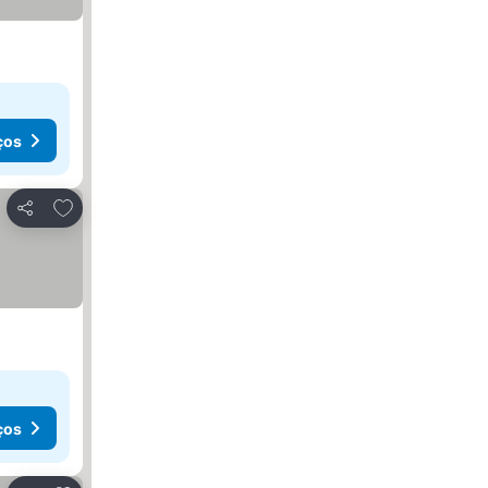
ços
Adicionar aos favoritos
Partilhar
ços