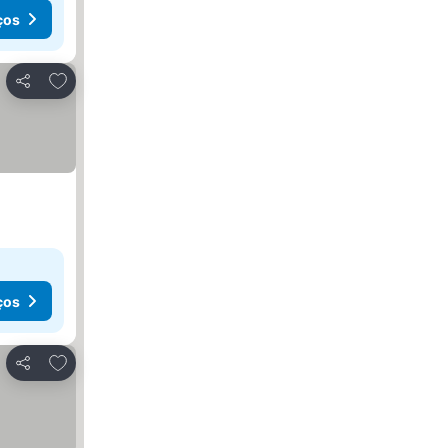
ços
Adicionar aos favoritos
Partilhar
ços
Adicionar aos favoritos
Partilhar