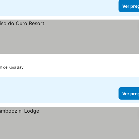
Ver pre
km de Kosi Bay
Ver pre