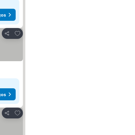
ços
Adicionar aos favoritos
Partilhar
ços
Adicionar aos favoritos
Partilhar