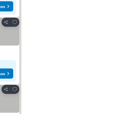
ços
Adicionar aos favoritos
Partilhar
ços
Adicionar aos favoritos
Partilhar