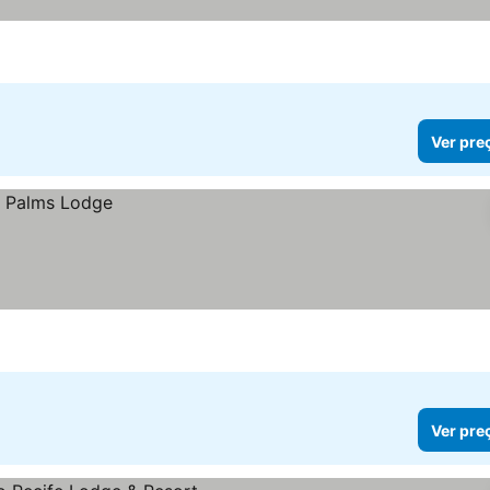
ços
Ver pre
Ver pre