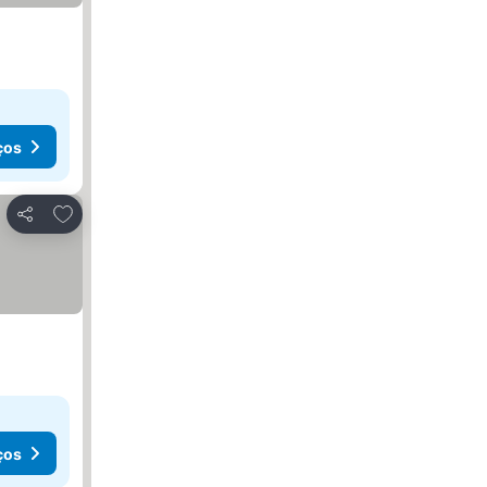
ços
Adicionar aos favoritos
Partilhar
ços