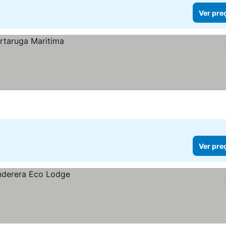
Ver pre
Ver pre