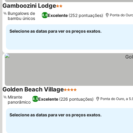
Gamboozini Lodge
2 Estrelas
Ver preços
Bungalows de
Excelente
(252 pontuações)
8,6
Ponta do Ouro
bambu únicos
Ver preços
Selecione as datas para ver os preços exatos.
Golden Beach Village
4 Estrelas
Ver preços
Mirante
Excelente
(226 pontuações)
8,5
Ponta do Ouro, a 5.
panorâmico
Ver preços
Selecione as datas para ver os preços exatos.