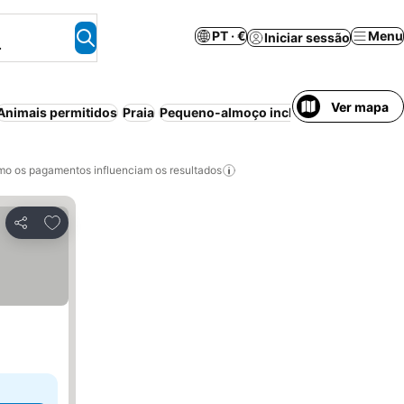
PT · €
Menu
Iniciar sessão
.
Ver mapa
Animais permitidos
Praia
Pequeno-almoço incluído
Pensão comp
o os pagamentos influenciam os resultados
Adicionar aos favoritos
Partilhar