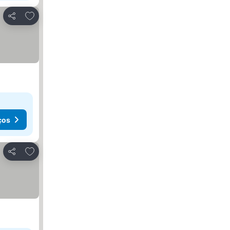
Adicionar aos favoritos
Partilhar
ços
Adicionar aos favoritos
Partilhar