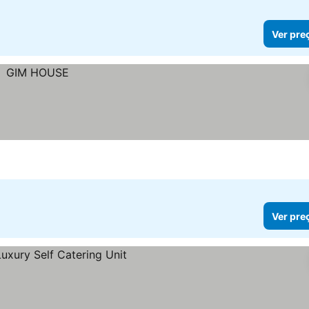
Ver pre
Ver pre