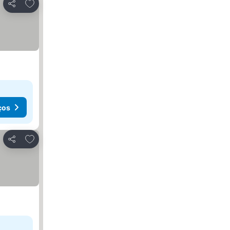
Adicionar aos favoritos
Partilhar
ços
Adicionar aos favoritos
Partilhar