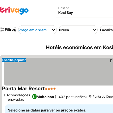
Destino
Filtros
Preço em ordem crescente
Preço
Localiz
Hotéis económicos em Kosi 
Escolha popular
Ponta Mar Resort
4 Estrelas
Ver preços
Acomodações
Muito boa
(1.402 pontuações)
8,1
Ponta do Ouro
renovadas
Ver preços
Selecione as datas para ver os preços exatos.