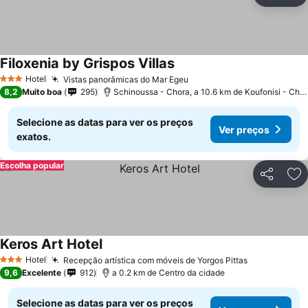
Ad
Filoxenia by Grispos Villas
Hotel
Vistas panorâmicas do Mar Egeu
3 Estrelas
8,2
Muito boa
295
Schinoussa - Chora, a 10.6 km de Koufonisi - Chora
Selecione as datas para ver os preços
Ver preços
exatos.
Escolha popular
Partilhar
Ad
Keros Art Hotel
Hotel
Recepção artística com móveis de Yorgos Pittas
3 Estrelas
9,6
Excelente
912
a 0.2 km de Centro da cidade
Selecione as datas para ver os preços