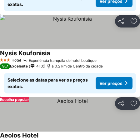
Ver preços
exatos.
Partilhar
Ad
Nysis Koufonisia
Hotel
Experiência tranquila de hotel boutique
3 Estrelas
9,7
Excelente
410
a 0.2 km de Centro da cidade
Selecione as datas para ver os preços
Ver preços
exatos.
Escolha popular
Partilhar
Ad
Aeolos Hotel