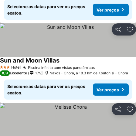
Selecione as datas para ver os preços
Ver preços
exatos.
Partilhar
Ad
Sun and Moon Villas
Hotel
Piscina infinita com vistas panorâmicas
3 Estrelas
8,9
Excelente
179
Naxos - Chora, a 18.3 km de Koufonisi - Chora
Selecione as datas para ver os preços
Ver preços
exatos.
Partilhar
Ad