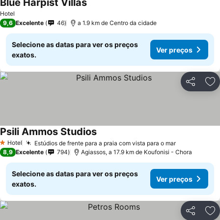
Blue Harpist Villas
Hotel
9,6
Excelente
46
a 1.9 km de Centro da cidade
Selecione as datas para ver os preços
Ver preços
exatos.
Partilhar
Ad
Psili Ammos Studios
Hotel
Estúdios de frente para a praia com vista para o mar
1 Estrelas
8,9
Excelente
794
Agiassos, a 17.9 km de Koufonisi - Chora
Selecione as datas para ver os preços
Ver preços
exatos.
Partilhar
Ad