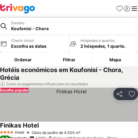
Favoritos
Iniciar
Me
Destino
Koufonisi - Chora
Check-in/out
Hóspedes e quartos
Escolha as datas
2 hóspedes, 1 quarto.
Ordenar
Filtrar
Mapa
Hotéis económicos em Koufonisi - Chora,
Grécia
Como os pagamentos influenciam os resultados
Escolha popular
Partilhar
Ad
Finikas Hotel
Hotel
Oásis de jardim de 4.000 m²
4 Estrelas