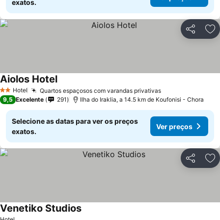
exatos.
Partilhar
Ad
Aiolos Hotel
Hotel
Quartos espaçosos com varandas privativas
2 Estrelas
9,5
Excelente
291
Ilha do Iraklia, a 14.5 km de Koufonisi - Chora
Selecione as datas para ver os preços
Ver preços
exatos.
Partilhar
Ad
Venetiko Studios
Hotel