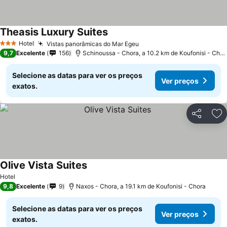
Theasis Luxury Suites
Hotel
Vistas panorâmicas do Mar Egeu
3 Estrelas
9,7
Excelente
156
Schinoussa - Chora, a 10.2 km de Koufonisi - Chora
Selecione as datas para ver os preços
Ver preços
exatos.
Partilhar
Ad
Olive Vista Suites
Hotel
9,8
Excelente
9
Naxos - Chora, a 19.1 km de Koufonisi - Chora
Selecione as datas para ver os preços
Ver preços
exatos.