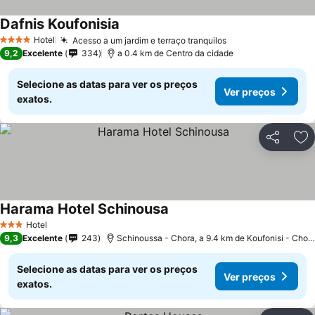
Dafnis Koufonisia
Hotel
Acesso a um jardim e terraço tranquilos
4 Estrelas
9,2
Excelente
334
a 0.4 km de Centro da cidade
Selecione as datas para ver os preços
Ver preços
exatos.
Partilhar
Ad
Harama Hotel Schinousa
Hotel
3 Estrelas
9,3
Excelente
243
Schinoussa - Chora, a 9.4 km de Koufonisi - Chora
Selecione as datas para ver os preços
Ver preços
exatos.