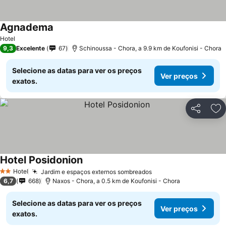
Agnadema
Hotel
9,3
Excelente
67
Schinoussa - Chora, a 9.9 km de Koufonisi - Chora
Selecione as datas para ver os preços
Ver preços
exatos.
Partilhar
Ad
Hotel Posidonion
Hotel
Jardim e espaços externos sombreados
2 Estrelas
6,7
668
Naxos - Chora, a 0.5 km de Koufonisi - Chora
Selecione as datas para ver os preços
Ver preços
exatos.