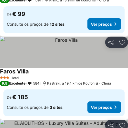
9,0
Excelente
1.091
Alyko, a 18.9 km de Koufonisi - Chora
€ 99
De
Consulte os preços de
12 sites
Ver preços
Partilhar
Ad
Faros Villa
Hotel
3 Estrelas
9,8
Excelente
584
Kastraki, a 19.4 km de Koufonisi - Chora
€ 185
De
Consulte os preços de
3 sites
Ver preços