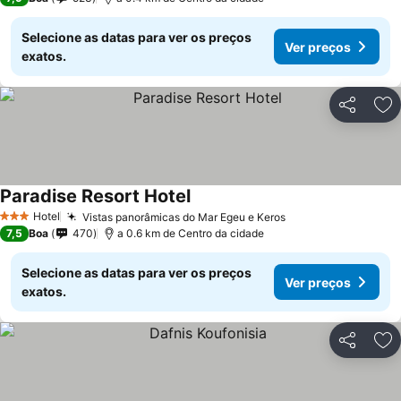
Selecione as datas para ver os preços
Ver preços
exatos.
Partilhar
Ad
Paradise Resort Hotel
Hotel
Vistas panorâmicas do Mar Egeu e Keros
3 Estrelas
7,5
Boa
470
a 0.6 km de Centro da cidade
Selecione as datas para ver os preços
Ver preços
exatos.
Partilhar
Ad