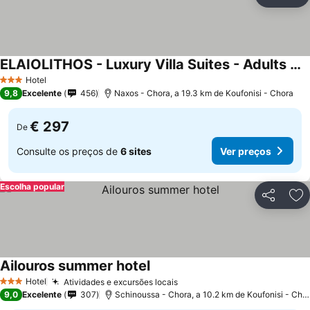
Partilhar
Ad
ELAIOLITHOS - Luxury Villa Suites - Adults Only
Hotel
3 Estrelas
9,8
Excelente
456
Naxos - Chora, a 19.3 km de Koufonisi - Chora
€ 297
De
Consulte os preços de
6 sites
Ver preços
Escolha popular
Partilhar
Ad
Ailouros summer hotel
Hotel
Atividades e excursões locais
3 Estrelas
9,0
Excelente
307
Schinoussa - Chora, a 10.2 km de Koufonisi - Chora