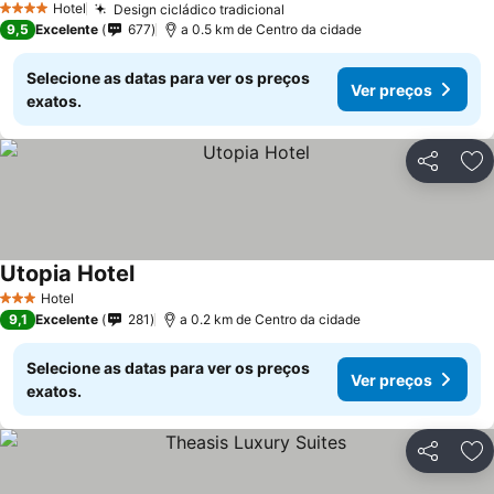
Hotel
Design cicládico tradicional
4 Estrelas
9,5
Excelente
677
a 0.5 km de Centro da cidade
Selecione as datas para ver os preços
Ver preços
exatos.
Partilhar
Ad
Utopia Hotel
Hotel
3 Estrelas
9,1
Excelente
281
a 0.2 km de Centro da cidade
Selecione as datas para ver os preços
Ver preços
exatos.
Partilhar
Ad