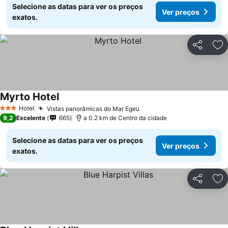
Selecione as datas para ver os preços
Ver preços
exatos.
Partilhar
Ad
Myrto Hotel
Hotel
Vistas panorâmicas do Mar Egeu
3 Estrelas
9,2
Excelente
665
a 0.2 km de Centro da cidade
Selecione as datas para ver os preços
Ver preços
exatos.
Partilhar
Ad