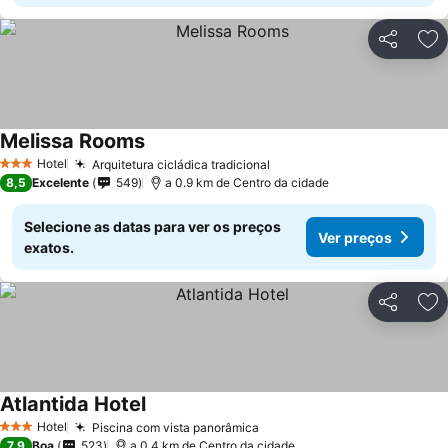
Partilhar
Ad
Melissa Rooms
Hotel
Arquitetura cicládica tradicional
3 Estrelas
8,5
Excelente
549
a 0.9 km de Centro da cidade
Selecione as datas para ver os preços
Ver preços
exatos.
Partilhar
Ad
Atlantida Hotel
Hotel
Piscina com vista panorâmica
3 Estrelas
7,9
Boa
523
a 0.4 km de Centro da cidade