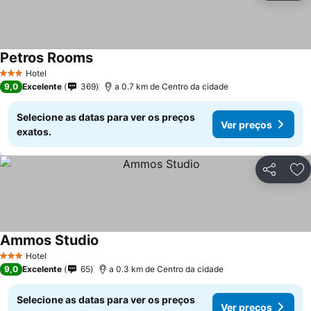
Petros Rooms
Hotel
3 Estrelas
9,0
Excelente
369
a 0.7 km de Centro da cidade
Selecione as datas para ver os preços
Ver preços
exatos.
Partilhar
Ad
Ammos Studio
Hotel
3 Estrelas
9,0
Excelente
65
a 0.3 km de Centro da cidade
Selecione as datas para ver os preços
Ver preços