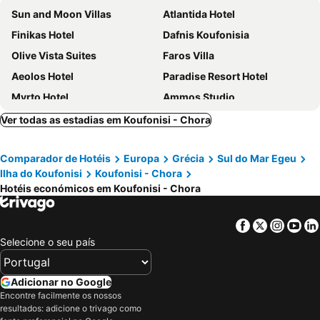
Sun and Moon Villas
Atlantida Hotel
Finikas Hotel
Dafnis Koufonisia
Olive Vista Suites
Faros Villa
Aeolos Hotel
Paradise Resort Hotel
Myrto Hotel
Ammos Studio
Koufonisia Hotel
Ocean Blue Villa
Ver todas as estadias em Koufonisi - Chora
Comparador de Hotéis
Europa
Grécia
Sul do Mar Egeu
Ilha do Koufonisi
Koufonisi - Chora
Hotéis económicos em Koufonisi - Chora
Facebook
Twitter
Insta
Yo
Selecione o seu país
Adicionar no Google
Encontre facilmente os nossos
resultados: adicione o trivago como