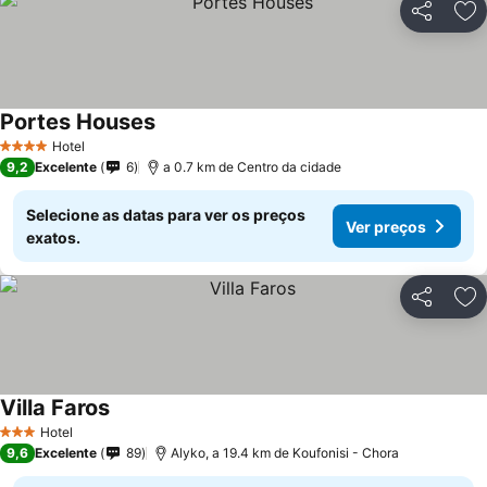
Partilhar
Ad
Portes Houses
Hotel
4 Estrelas
9,2
Excelente
6
a 0.7 km de Centro da cidade
Selecione as datas para ver os preços
Ver preços
exatos.
Partilhar
Ad
Villa Faros
Hotel
3 Estrelas
9,6
Excelente
89
Alyko, a 19.4 km de Koufonisi - Chora