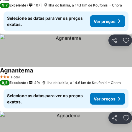
9,7
Excelente
107
Ilha do Iraklia, a 14.1 km de Koufonisi - Chora
Selecione as datas para ver os preços
Ver preços
exatos.
Partilhar
Ad
Agnantema
Hotel
3 Estrelas
9,5
Excelente
49
Ilha do Iraklia, a 14.6 km de Koufonisi - Chora
Selecione as datas para ver os preços
Ver preços
exatos.
Partilhar
Ad