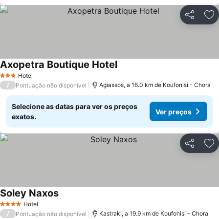
Partilhar
Ad
Axopetra Boutique Hotel
Hotel
3 Estrelas
/
Agiassos, a 16.0 km de Koufonisi - Chora
Pontuação não disponível
Selecione as datas para ver os preços
Ver preços
exatos.
Partilhar
Ad
Soley Naxos
Hotel
4 Estrelas
/
Kastraki, a 19.9 km de Koufonisi - Chora
Pontuação não disponível