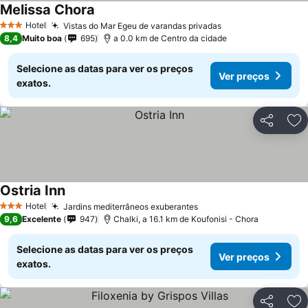
Melissa Chora
Hotel
Vistas do Mar Egeu de varandas privadas
3 Estrelas
8,4
Muito boa
695
a 0.0 km de Centro da cidade
Selecione as datas para ver os preços
Ver preços
exatos.
Partilhar
Ad
Ostria Inn
Hotel
Jardins mediterrâneos exuberantes
3 Estrelas
9,6
Excelente
947
Chalki, a 16.1 km de Koufonisi - Chora
Selecione as datas para ver os preços
Ver preços
exatos.
Partilhar