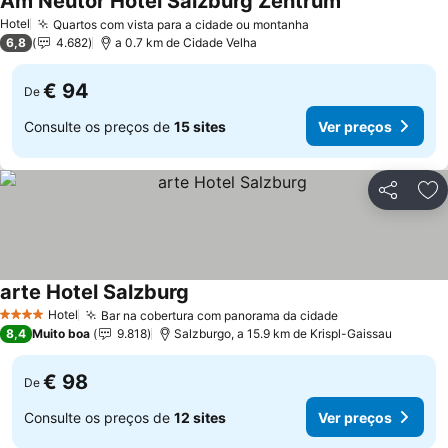
Am Neutor Hotel Salzburg Zentrum
Ver preços
Hotel
Quartos com vista para a cidade ou montanha
Ver preços
6,8
4.682
a 0.7 km de Cidade Velha
€ 94
De
Consulte os preços de
15 sites
Ver preços
Partilhar
Ad
arte Hotel Salzburg
Ver preços
Hotel
Bar na cobertura com panorama da cidade
Ver preços
4 Estrelas
8,4
Muito boa
9.818
Salzburgo, a 15.9 km de Krispl-Gaissau
€ 98
De
Consulte os preços de
12 sites
Ver preços