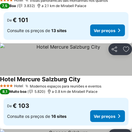
Ver preços
Hotel
Vistas panorâmicas das montanhas nos quartos
Ver preços
4 Estrelas
7,5
Boa
3.832
a 2.1 km de Mirabell Palace
€ 101
De
Consulte os preços de
13 sites
Ver preços
Partilhar
Ad
Hotel Mercure Salzburg City
Ver preços
Hotel
Modernos espaços para reuniões e eventos
Ver preços
4 Estrelas
8,1
Muito boa
5.820
a 0.8 km de Mirabell Palace
€ 103
De
Consulte os preços de
16 sites
Ver preços