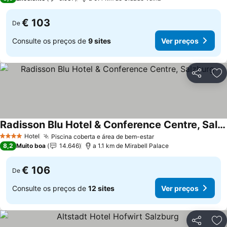
€ 103
De
Consulte os preços de
9 sites
Ver preços
Partilhar
Ad
Radisson Blu Hotel & Conference Centre, Salzburg
Ver preços
Hotel
Piscina coberta e área de bem-estar
Ver preços
4 Estrelas
8,2
Muito boa
14.646
a 1.1 km de Mirabell Palace
€ 106
De
Consulte os preços de
12 sites
Ver preços
Partilhar
Ad