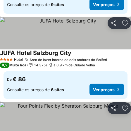
Consulte os preços de
9 sites
Ver preços
Partilhar
Ad
JUFA Hotel Salzburg City
Ver preços
Hotel
Área de lazer interna de dois andares do Wolferl
Ver preços
4 Estrelas
8,2
Muito boa
14.375
a 0.9 km de Cidade Velha
€ 86
De
Consulte os preços de
6 sites
Ver preços
Partilhar
Ad