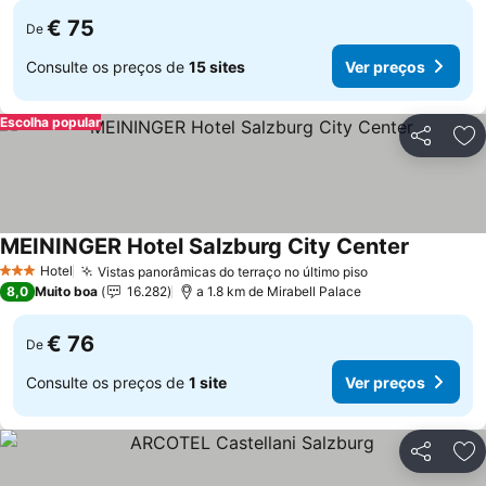
€ 75
De
Consulte os preços de
15 sites
Ver preços
Escolha popular
Partilhar
Ad
MEININGER Hotel Salzburg City Center
Ver preç
Hotel
Vistas panorâmicas do terraço no último piso
Ver preços
3 Estrelas
8,0
Muito boa
16.282
a 1.8 km de Mirabell Palace
€ 76
De
Consulte os preços de
1 site
Ver preços
Partilhar
Ad