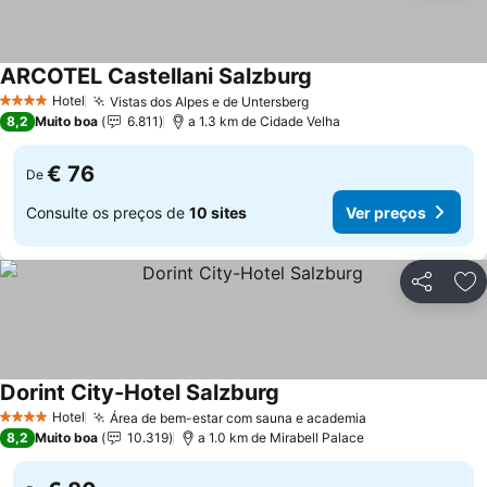
ARCOTEL Castellani Salzburg
Ver preços
Hotel
Vistas dos Alpes e de Untersberg
Ver preços
4 Estrelas
8,2
Muito boa
6.811
a 1.3 km de Cidade Velha
€ 76
De
Consulte os preços de
10 sites
Ver preços
Partilhar
Ad
Dorint City-Hotel Salzburg
Ver preços
Hotel
Área de bem-estar com sauna e academia
Ver preços
4 Estrelas
8,2
Muito boa
10.319
a 1.0 km de Mirabell Palace