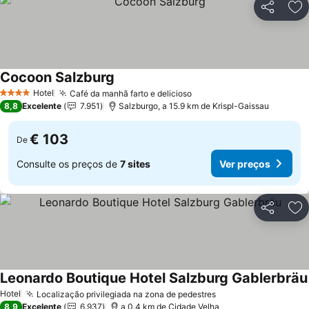
Partilhar
Ad
Cocoon Salzburg
Ver preços
Hotel
Café da manhã farto e delicioso
Ver preços
4 Estrelas
8,8
Excelente
7.951
Salzburgo, a 15.9 km de Krispl-Gaissau
€ 103
De
Consulte os preços de
7 sites
Ver preços
Partilhar
Ad
Leonardo Boutique Hotel Salzburg Gablerbräu
Hotel
Localização privilegiada na zona de pedestres
Ver preços
8,9
Excelente
6.937
a 0.4 km de Cidade Velha