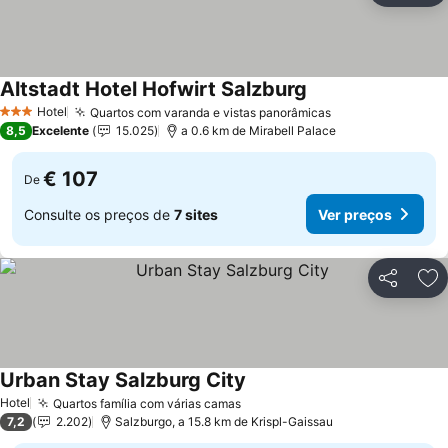
Altstadt Hotel Hofwirt Salzburg
Ver preços
Hotel
Quartos com varanda e vistas panorâmicas
Ver preços
3 Estrelas
8,5
Excelente
15.025
a 0.6 km de Mirabell Palace
€ 107
De
Consulte os preços de
7 sites
Ver preços
Partilhar
Ad
Urban Stay Salzburg City
Ver preços
Hotel
Quartos família com várias camas
Ver preços
7,2
2.202
Salzburgo, a 15.8 km de Krispl-Gaissau