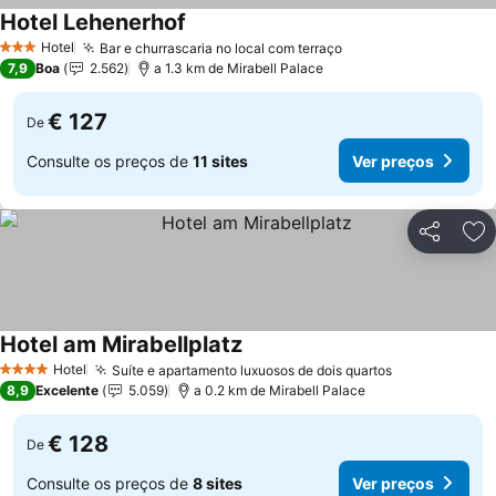
Hotel Lehenerhof
Ver preços
Hotel
Bar e churrascaria no local com terraço
Ver preços
3 Estrelas
7,9
Boa
2.562
a 1.3 km de Mirabell Palace
€ 127
De
Consulte os preços de
11 sites
Ver preços
Partilhar
Ad
Hotel am Mirabellplatz
Ver preços
Hotel
Suíte e apartamento luxuosos de dois quartos
Ver preços
4 Estrelas
8,9
Excelente
5.059
a 0.2 km de Mirabell Palace
€ 128
De
Consulte os preços de
8 sites
Ver preços