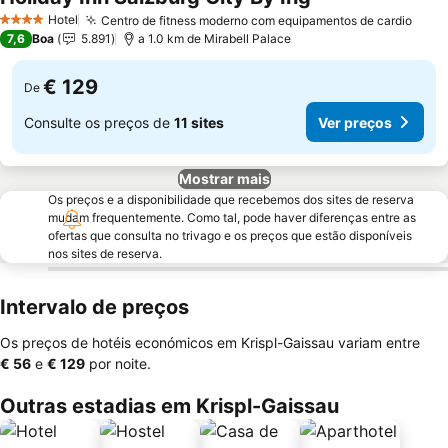
Ver preços
Hotel
Centro de fitness moderno com equipamentos de cardio
Ver 
4 Estrelas
7,6
Boa
5.891
a 1.0 km de Mirabell Palace
€ 129
De
Consulte os preços de
11 sites
Ver preços
Mostrar mais
Os preços e a disponibilidade que recebemos dos sites de reserva
mudam frequentemente. Como tal, pode haver diferenças entre as
ofertas que consulta no trivago e os preços que estão disponíveis
nos sites de reserva.
Intervalo de preços
Os preços de hotéis económicos em Krispl-Gaissau variam entre
‎€ 56
e
‎€ 129
por noite.
Outras estadias em Krispl-Gaissau