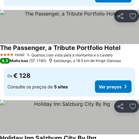
Partilhar
Ad
The Passenger, a Tribute Portfolio Hotel
Ver pre
Hotel
Quartos com vista para a montanha e o castelo
Ver preços
4 Estrelas
8,3
Muito boa
1.190
Salzburgo, a 18.5 km de Krispl-Gaissau
€ 128
De
Consulte os preços de
5 sites
Ver preços
Partilhar
Ad
Holiday Inn Salzburg City By Ihg