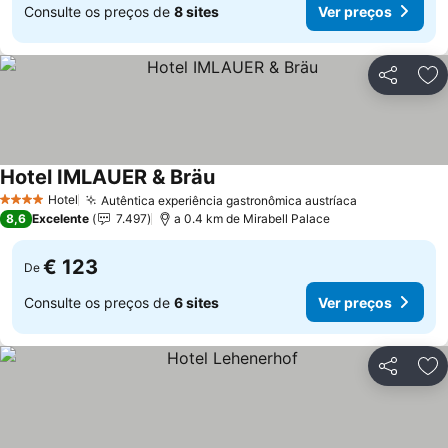
Consulte os preços de
8 sites
Ver preços
Partilhar
Ad
Hotel IMLAUER & Bräu
Ver preços
Hotel
Autêntica experiência gastronômica austríaca
Ver preços
4 Estrelas
8,6
Excelente
7.497
a 0.4 km de Mirabell Palace
€ 123
De
Consulte os preços de
6 sites
Ver preços
Partilhar
Ad