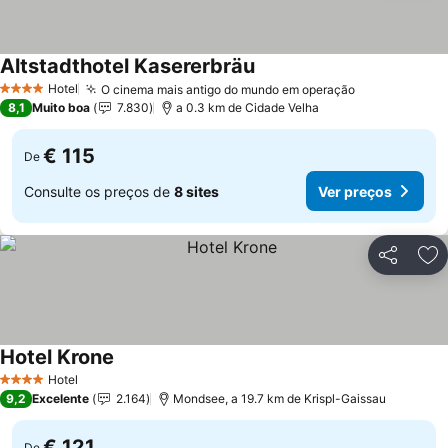
Altstadthotel Kasererbräu
Ver preços
Hotel
O cinema mais antigo do mundo em operação
Ver preços
4 Estrelas
8,1
Muito boa
7.830
a 0.3 km de Cidade Velha
€ 115
De
Consulte os preços de
8 sites
Ver preços
Partilhar
Ad
Hotel Krone
Ver preços
Hotel
4 Estrelas
9,2
Excelente
2.164
Mondsee, a 19.7 km de Krispl-Gaissau
€ 121
De