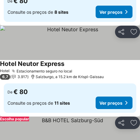
€ 80
De
Consulte os preços de
8 sites
Ver preços
Partilhar
Ad
Hotel Neutor Express
Ver preços
Hotel
Estacionamento seguro no local
Ver preços
6,7
3.917
Salzburgo, a 15.2 km de Krispl-Gaissau
€ 80
De
Consulte os preços de
11 sites
Ver preços
Escolha popular
Partilhar
Ad