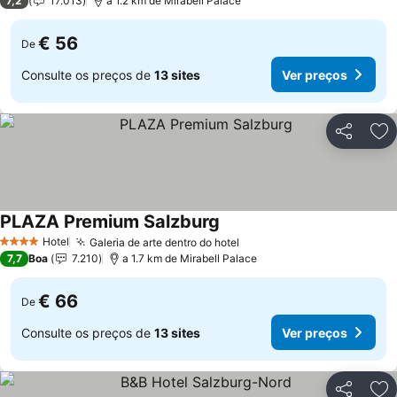
7,2
17.013
a 1.2 km de Mirabell Palace
€ 56
De
Consulte os preços de
13 sites
Ver preços
Partilhar
Ad
PLAZA Premium Salzburg
Ver preços
Hotel
Galeria de arte dentro do hotel
Ver preços
4 Estrelas
7,7
Boa
7.210
a 1.7 km de Mirabell Palace
€ 66
De
Consulte os preços de
13 sites
Ver preços