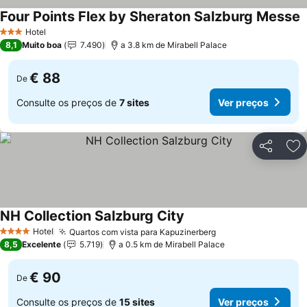
Four Points Flex by Sheraton Salzburg Messe
V
Hotel
3 Estrelas
8,1
Muito boa
7.490
a 3.8 km de Mirabell Palace
€ 88
De
Consulte os preços de
7 sites
Ver preços
Partilhar
Ad
NH Collection Salzburg City
Ver preços
Hotel
Quartos com vista para Kapuzinerberg
Ver preços
4 Estrelas
8,5
Excelente
5.719
a 0.5 km de Mirabell Palace
€ 90
De
Consulte os preços de
15 sites
Ver preços