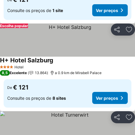
Consulte os preços de
1 site
Ver preços
Escolha popular
Partilhar
Ad
H+ Hotel Salzburg
Ver preços
Hotel
4 Estrelas
8,5
Excelente
13.864
a 0.9 km de Mirabell Palace
€ 121
De
Consulte os preços de
8 sites
Ver preços
Partilhar
Ad