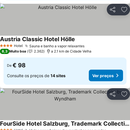
Partilhar
Ad
Austria Classic Hotel Hölle
Ver preços
Hotel
Sauna e banho a vapor relaxantes
Ver preços
4 Estrelas
8,3
Muito boa
2.362
a 2.1 km de Cidade Velha
€ 98
De
Consulte os preços de
14 sites
Ver preços
Partilhar
Ad
FourSide Hotel Salzburg, Trademark Collection by Wyndham