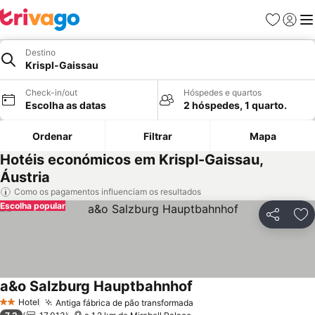
Favoritos
Iniciar
Me
Destino
Krispl-Gaissau
Check-in/out
Hóspedes e quartos
Escolha as datas
2 hóspedes, 1 quarto.
Ordenar
Filtrar
Mapa
Hotéis económicos em Krispl-Gaissau,
Áustria
Como os pagamentos influenciam os resultados
Escolha popular
Partilhar
Ad
a&o Salzburg Hauptbahnhof
Ver preços
Hotel
Antiga fábrica de pão transformada
Ver preços
2 Estrelas