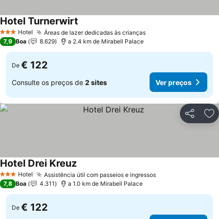
Hotel Turnerwirt
Ver preços
Hotel
Áreas de lazer dedicadas às crianças
Ver preços
3 Estrelas
7,9
Boa
8.629
a 2.4 km de Mirabell Palace
€ 122
De
Consulte os preços de
2 sites
Ver preços
Partilhar
Ad
Hotel Drei Kreuz
Ver preços
Hotel
Assistência útil com passeios e ingressos
Ver preços
3 Estrelas
7,8
Boa
4.311
a 1.0 km de Mirabell Palace
€ 122
De