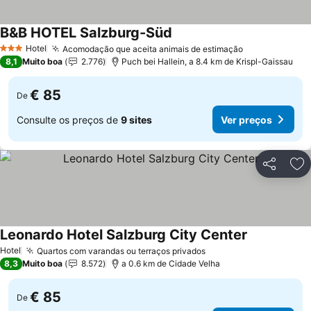
B&B HOTEL Salzburg-Süd
Ver preços
Hotel
Acomodação que aceita animais de estimação
Ver preços
3 Estrelas
8,1
Muito boa
2.776
Puch bei Hallein, a 8.4 km de Krispl-Gaissau
€ 85
De
Consulte os preços de
9 sites
Ver preços
Partilhar
Ad
Leonardo Hotel Salzburg City Center
Ver preços
Hotel
Quartos com varandas ou terraços privados
Ver preços
8,3
Muito boa
8.572
a 0.6 km de Cidade Velha
€ 85
De