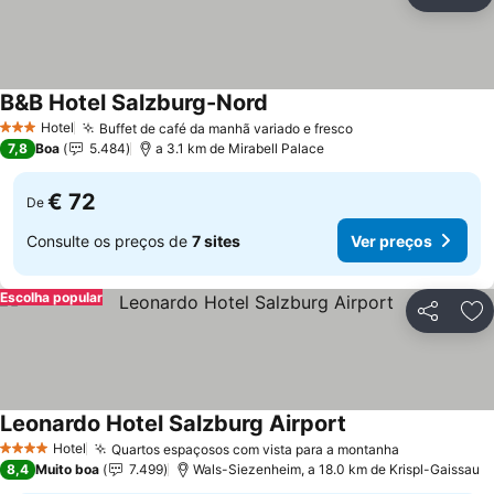
Partilhar
Ad
B&B Hotel Salzburg-Nord
Ver preços
Hotel
Buffet de café da manhã variado e fresco
Ver preços
3 Estrelas
7,8
Boa
5.484
a 3.1 km de Mirabell Palace
€ 72
De
Consulte os preços de
7 sites
Ver preços
Escolha popular
Partilhar
Ad
Leonardo Hotel Salzburg Airport
Ver preços
Hotel
Quartos espaçosos com vista para a montanha
Ver preços
4 Estrelas
8,4
Muito boa
7.499
Wals-Siezenheim, a 18.0 km de Krispl-Gaissau