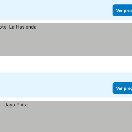
Ver pre
Ver pre