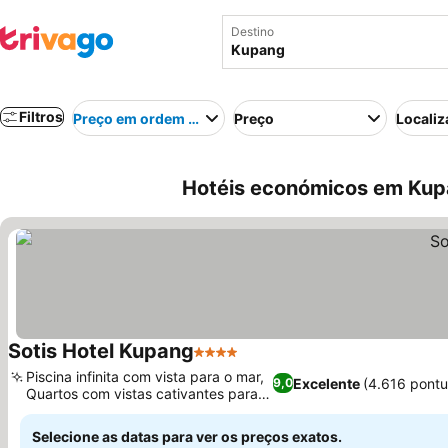
Destino
Filtros
Preço em ordem crescente
Preço
Localiz
Hotéis económicos em Kup
Sotis Hotel Kupang
4 Estrelas
Ver preços
Piscina infinita com vista para o mar,
Excelente
(4.616 pont
9,0
Quartos com vistas cativantes para o
Ver preços
mar
Selecione as datas para ver os preços exatos.