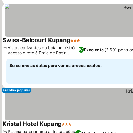
Swiss-Belcourt Kupang
3 Estrelas
Ver preços
Vistas cativantes da baía no bistrô,
Excelente
(2.601 pontua
9,1
Acesso direto à Praia de Pasir
Ver preços
Panjang
Selecione as datas para ver os preços exatos.
Escolha popular
Kristal Hotel Kupang
3 Estrelas
Ver preços
Piscina exterior ampla, Instalações