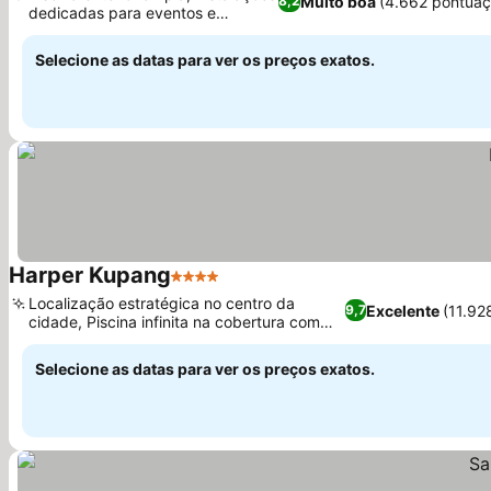
Muito boa
(4.662 pontuaç
8,2
dedicadas para eventos e
Ver preços
reuniões
Selecione as datas para ver os preços exatos.
Harper Kupang
4 Estrelas
Ver preços
Localização estratégica no centro da
Excelente
(11.92
9,7
cidade, Piscina infinita na cobertura com
Ver preços
vista para o pôr do sol
Selecione as datas para ver os preços exatos.