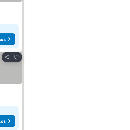
ços
Adicionar aos favoritos
Partilhar
ços