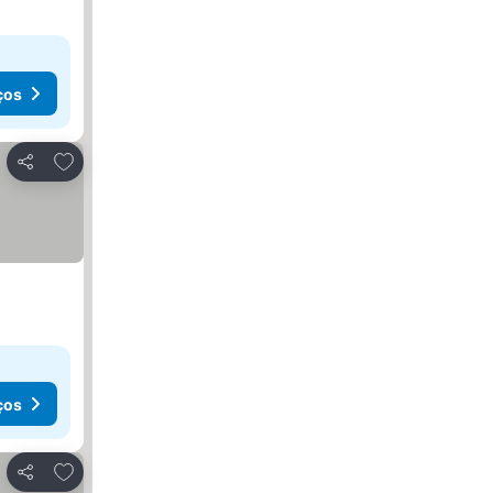
ços
Adicionar aos favoritos
Partilhar
ços
Adicionar aos favoritos
Partilhar