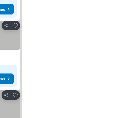
ços
Adicionar aos favoritos
Partilhar
ços
Adicionar aos favoritos
Partilhar