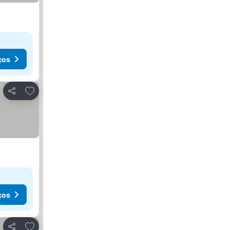
ços
Adicionar aos favoritos
Partilhar
ços
Adicionar aos favoritos