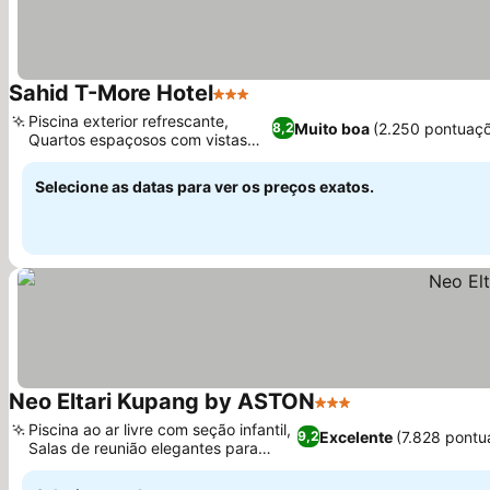
Sahid T-More Hotel
3 Estrelas
Ver preços
Piscina exterior refrescante,
Muito boa
(2.250 pontuaç
8,2
Quartos espaçosos com vistas
Ver preços
diversas
Selecione as datas para ver os preços exatos.
Neo Eltari Kupang by ASTON
3 Estrelas
Ver preços
Piscina ao ar livre com seção infantil,
Excelente
(7.828 pontu
9,2
Salas de reunião elegantes para
Ver preços
eventos