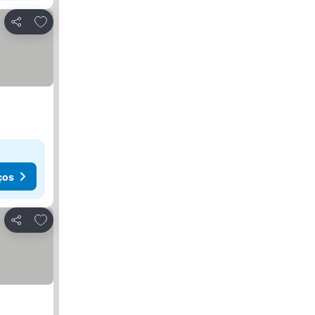
Adicionar aos favoritos
Partilhar
ços
Adicionar aos favoritos
Partilhar