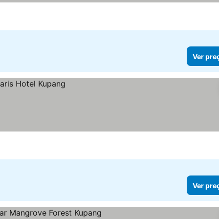
Ver pre
Ver pre