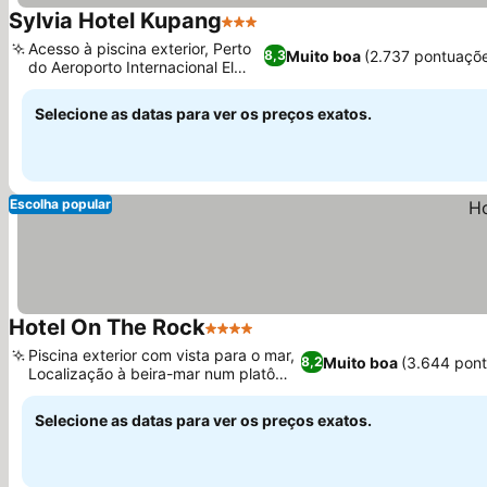
Sylvia Hotel Kupang
3 Estrelas
Ver preços
Acesso à piscina exterior, Perto
Muito boa
(2.737 pontuaçõ
8,3
do Aeroporto Internacional El
Ver preços
Tari
Selecione as datas para ver os preços exatos.
Escolha popular
Hotel On The Rock
4 Estrelas
Ver preços
Piscina exterior com vista para o mar,
Muito boa
(3.644 pon
8,2
Localização à beira-mar num platô
Ver preços
rochoso
Selecione as datas para ver os preços exatos.