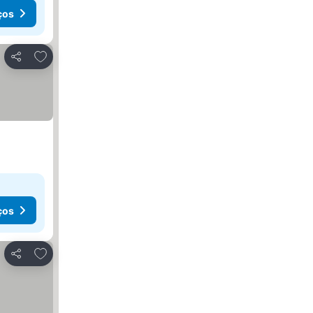
ços
Adicionar aos favoritos
Partilhar
ços
Adicionar aos favoritos
Partilhar