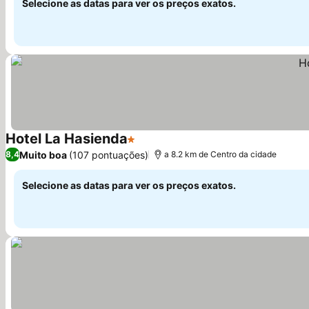
Selecione as datas para ver os preços exatos.
Hotel La Hasienda
1 Estrelas
Ver preços
Muito boa
(107 pontuações)
8,4
a 8.2 km de Centro da cidade
Selecione as datas para ver os preços exatos.