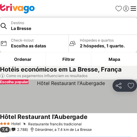
Favoritos
Iniciar
Me
Destino
La Bresse
Check-in/out
Hóspedes e quartos
Escolha as datas
2 hóspedes, 1 quarto.
Ordenar
Filtrar
Mapa
Hotéis económicos em La Bresse, França
Como os pagamentos influenciam os resultados
Escolha popular
Partilhar
Ad
Hôtel Restaurant l'Aubergade
Hotel
Restaurante francês tradicional
3 Estrelas
7,4
2.788
Gérardmer, a 7.4 km de La Bresse