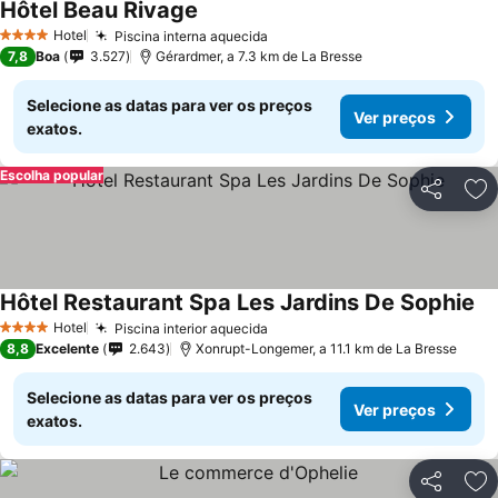
Hôtel Beau Rivage
Hotel
Piscina interna aquecida
4 Estrelas
7,8
Boa
3.527
Gérardmer, a 7.3 km de La Bresse
Selecione as datas para ver os preços
Ver preços
exatos.
Escolha popular
Partilhar
Ad
Hôtel Restaurant Spa Les Jardins De Sophie
Hotel
Piscina interior aquecida
4 Estrelas
8,8
Excelente
2.643
Xonrupt-Longemer, a 11.1 km de La Bresse
Selecione as datas para ver os preços
Ver preços
exatos.
Partilhar
Ad