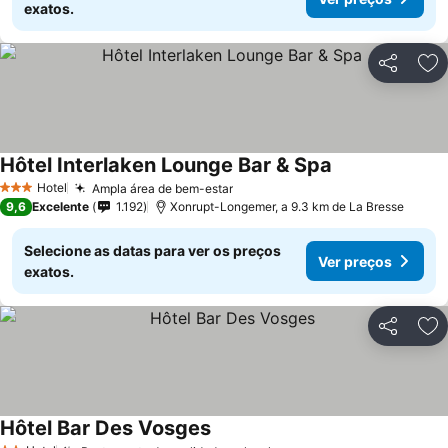
exatos.
Partilhar
Ad
Hôtel Interlaken Lounge Bar & Spa
Hotel
Ampla área de bem-estar
3 Estrelas
9,6
Excelente
1.192
Xonrupt-Longemer, a 9.3 km de La Bresse
Selecione as datas para ver os preços
Ver preços
exatos.
Partilhar
Ad
Hôtel Bar Des Vosges