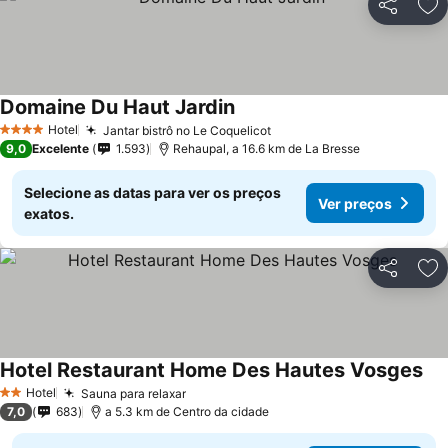
Partilhar
Ad
Domaine Du Haut Jardin
Hotel
Jantar bistrô no Le Coquelicot
4 Estrelas
9,0
Excelente
1.593
Rehaupal, a 16.6 km de La Bresse
Selecione as datas para ver os preços
Ver preços
exatos.
Partilhar
Ad
Hotel Restaurant Home Des Hautes Vosges
Hotel
Sauna para relaxar
2 Estrelas
7,0
683
a 5.3 km de Centro da cidade