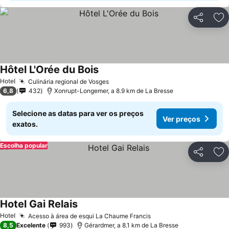
Partilhar
Ad
Hôtel L'Orée du Bois
Hotel
Culinária regional de Vosges
6,8
432
Xonrupt-Longemer, a 8.9 km de La Bresse
Selecione as datas para ver os preços
Ver preços
exatos.
Escolha popular
Partilhar
Ad
Hotel Gai Relais
Hotel
Acesso à área de esqui La Chaume Francis
8,5
Excelente
993
Gérardmer, a 8.1 km de La Bresse