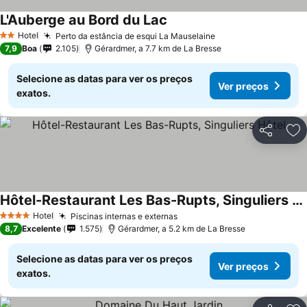
L'Auberge au Bord du Lac
Hotel
Perto da estância de esqui La Mauselaine
2 Estrelas
7,9
Boa
2.105
Gérardmer, a 7.7 km de La Bresse
Selecione as datas para ver os preços
Ver preços
exatos.
Partilhar
Ad
Hôtel-Restaurant Les Bas-Rupts, Singuliers Hôtel
Hotel
Piscinas internas e externas
4 Estrelas
8,7
Excelente
1.575
Gérardmer, a 5.2 km de La Bresse
Selecione as datas para ver os preços
Ver preços
exatos.