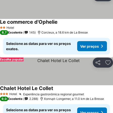
Le commerce d'Ophelie
Hotel
2 Estrelas
8,7
Excelente
145
Corcieux, a 18.6 km de La Bresse
Selecione as datas para ver os preços
Ver preços
exatos.
Escolha popular
Partilhar
Ad
Chalet Hotel Le Collet
Hotel
Experiência gastronômica regional gourmet
3 Estrelas
9,0
Excelente
2.288
Xonrupt-Longemer, a 11.0 km de La Bresse
Selecione as datas para ver os preços
Ver preços