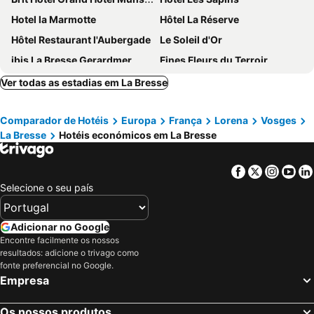
Hotel la Marmotte
Hôtel La Réserve
Hôtel Restaurant l'Aubergade
Le Soleil d'Or
ibis La Bresse Gerardmer
Fines Fleurs du Terroir
Les Loges du Parc
Le Grand Hotel & Spa
Ver todas as estadias em La Bresse
Hôtel Restaurant Wolf
Hôtel Bar Des Vosges
Comparador de Hotéis
Europa
França
Lorena
Vosges
La Bresse
Hotéis económicos em La Bresse
Facebook
Twitter
Insta
Yo
Selecione o seu país
Adicionar no Google
Encontre facilmente os nossos
resultados: adicione o trivago como
fonte preferencial no Google.
Empresa
Os nossos produtos