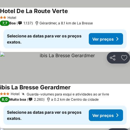
Hotel De La Route Verte
Hotel
2 Estrelas
7,7
Boa
1.137
Gérardmer, a 8.1 km de La Bresse
Selecione as datas para ver os preços
Ver preços
exatos.
Partilhar
Ad
ibis La Bresse Gerardmer
Hotel
Guarda-volumes para esqui e atividades ao ar livre
3 Estrelas
8,0
Muito boa
2.260
a 0.2 km de Centro da cidade
Selecione as datas para ver os preços
Ver preços
exatos.