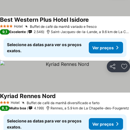
Best Western Plus Hotel Isidore
Ver preços
Hotel
Buffet de café da manhã variado e fresco
Ver preços
4 Estrelas
9,1
Excelente
2.546
Saint-Jacques-de-la-Lande, a 9.6 km de La Ch
Selecione as datas para ver os preços
Ver preços
exatos.
Partilhar
Ad
Kyriad Rennes Nord
Ver preços
Hotel
Buffet de café da manhã diversificado e farto
Ver preços
3 Estrelas
8,3
Muito boa
4.199
Rennes, a 5.9 km de La Chapelle-des-Fougeretz
Selecione as datas para ver os preços
Ver preços
exatos.