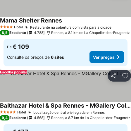
Mama Shelter Rennes
Ver preços
Hotel
Restaurante na cobertura com vista para a cidade
Ver preç
4 Estrelas
8,5
Excelente
4.788
Rennes, a 8.1 km de La Chapelle-des-Fougeretz
€ 109
De
Consulte os preços de
6 sites
Ver preços
Escolha popular
Partilhar
Ad
Balthazar Hotel & Spa Rennes - MGallery Collection
Ver preços
Hotel
Localização central privilegiada em Rennes
Ver preços
5 Estrelas
9,4
Excelente
4.568
Rennes, a 8.7 km de La Chapelle-des-Fougeretz