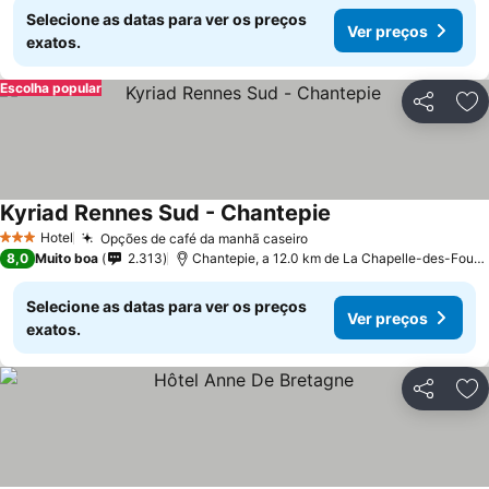
Selecione as datas para ver os preços
Ver preços
exatos.
Escolha popular
Partilhar
Ad
Kyriad Rennes Sud - Chantepie
Ver preços
Hotel
Opções de café da manhã caseiro
Ver preços
3 Estrelas
8,0
Muito boa
2.313
Chantepie, a 12.0 km de La Chapelle-des-Fouge
Selecione as datas para ver os preços
Ver preços
exatos.
Partilhar
Ad