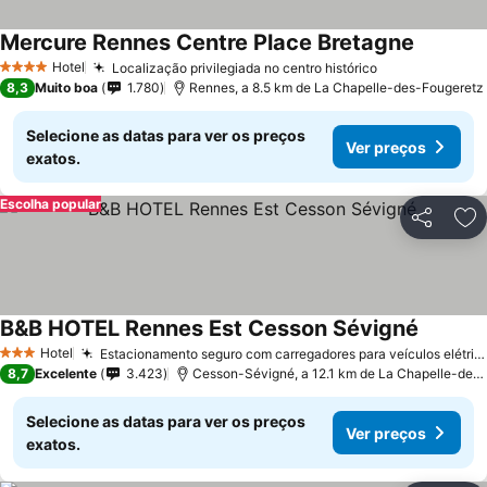
Mercure Rennes Centre Place Bretagne
Ver preç
Hotel
Localização privilegiada no centro histórico
Ver preços
4 Estrelas
8,3
Muito boa
1.780
Rennes, a 8.5 km de La Chapelle-des-Fougeretz
Selecione as datas para ver os preços
Ver preços
exatos.
Escolha popular
Partilhar
Ad
B&B HOTEL Rennes Est Cesson Sévigné
Ver pre
Hotel
Estacionamento seguro com carregadores para veículos elétricos
3 Estrelas
8,7
Excelente
3.423
Cesson-Sévigné, a 12.1 km de La Chapelle-des
Selecione as datas para ver os preços
Ver preços
exatos.