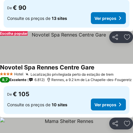
€ 90
De
Consulte os preços de
13 sites
Ver preços
Escolha popular
Partilhar
Ad
Novotel Spa Rennes Centre Gare
Ver preços
Hotel
Localização privilegiada perto da estação de trem
Ver preç
4 Estrelas
8,7
Excelente
6.812
Rennes, a 9.2 km de La Chapelle-des-Fougeretz
€ 105
De
Consulte os preços de
10 sites
Ver preços
Partilhar
Ad