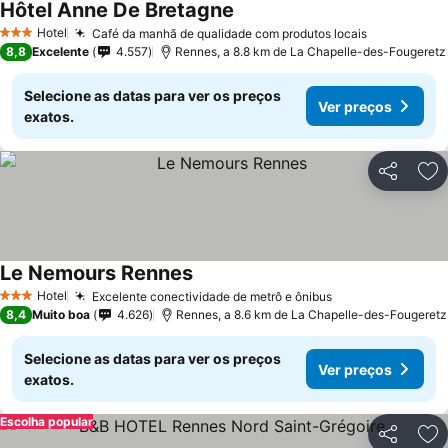
Hôtel Anne De Bretagne
Ver preços
Hotel
Café da manhã de qualidade com produtos locais
Ver preços
3 Estrelas
8,8
Excelente
4.557
Rennes, a 8.8 km de La Chapelle-des-Fougeretz
Selecione as datas para ver os preços
Ver preços
exatos.
Partilhar
Ad
Le Nemours Rennes
Ver preços
Hotel
Excelente conectividade de metrô e ônibus
Ver preços
3 Estrelas
8,4
Muito boa
4.626
Rennes, a 8.6 km de La Chapelle-des-Fougeretz
Selecione as datas para ver os preços
Ver preços
exatos.
Escolha popular
Partilhar
Ad