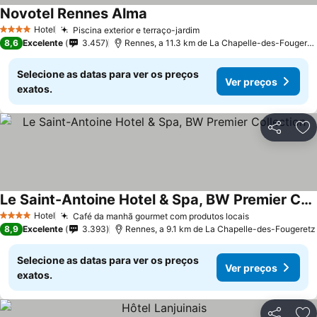
Novotel Rennes Alma
Ver preços
Hotel
Piscina exterior e terraço-jardim
Ver preços
4 Estrelas
8,6
Excelente
3.457
Rennes, a 11.3 km de La Chapelle-des-Fougeret
Selecione as datas para ver os preços
Ver preços
exatos.
Partilhar
Ad
Le Saint-Antoine Hotel & Spa, BW Premier Collection
Ver preços
Hotel
Café da manhã gourmet com produtos locais
Ver preços
4 Estrelas
8,9
Excelente
3.393
Rennes, a 9.1 km de La Chapelle-des-Fougeretz
Selecione as datas para ver os preços
Ver preços
exatos.