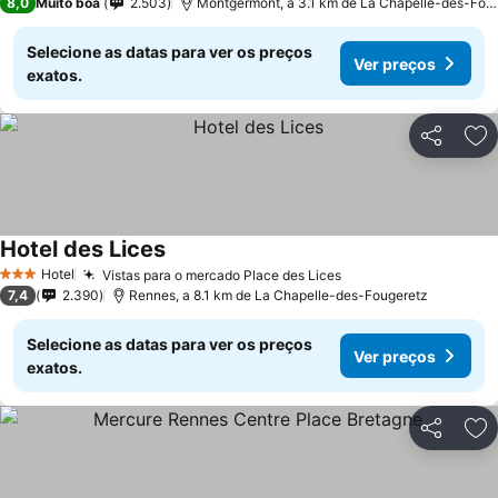
8,0
Muito boa
2.503
Montgermont, a 3.1 km de La Chapelle-des-Fou
Selecione as datas para ver os preços
Ver preços
exatos.
Partilhar
Ad
Hotel des Lices
Ver preços
Hotel
Vistas para o mercado Place des Lices
Ver preços
3 Estrelas
7,4
2.390
Rennes, a 8.1 km de La Chapelle-des-Fougeretz
Selecione as datas para ver os preços
Ver preços
exatos.
Partilhar
Ad