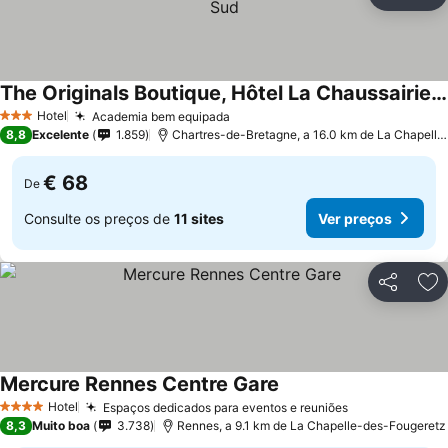
Partilhar
Ad
The Originals Boutique, Hôtel La Chaussairie, Rennes Sud
Ver preços
Hotel
Academia bem equipada
Ver preços
3 Estrelas
8,8
Excelente
1.859
Chartres-de-Bretagne, a 16.0 km de La Chapell
€ 68
De
Consulte os preços de
11 sites
Ver preços
Partilhar
Ad
Mercure Rennes Centre Gare
Ver preços
Hotel
Espaços dedicados para eventos e reuniões
Ver preços
4 Estrelas
8,3
Muito boa
3.738
Rennes, a 9.1 km de La Chapelle-des-Fougeretz