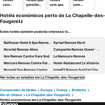
com
permitem
com spa
com
piscinas
animais
estaciona
mento
Hotéis económicos perto de La Chapelle-des-
Fougeretz
Estes hotéis também poderão interessá-lo...
Balthazar Hotel & Spa Rennes - MGallery Collection
Kyriad Rennes Nord
Novotel Rennes Alma
Campanile Rennes Ouest - Cleunay
ibis Rennes Centre Gare Sud
Le Nemours Rennes
Mercure Rennes Centre Parlement
Hotel-Restaurant Le Victoria
Novotel Spa Rennes Centre Gare
hotelF1 Rennes Sud Est Chantepie
B&B HOTEL Rennes Sud Chantepie
Ibis Budget Rennes Chantepie
Ver todas as estadias em La Chapelle-des-Fougeretz
Garden Hotel
Mercure Rennes Centre Gare
Comparador de Hotéis
Europa
França
Bretanha
Campanile Rennes Centre - Gare
ibis budget Rennes Route de Saint Malo
Ille-et-Vilaine
La Chapelle-des-Fougeretz
ibis budget Rennes Route de Lorient
Hotel des Lices
Hotéis económicos em La Chapelle-des-Fougeretz
Hôtel Lanjuinais
Mercure Rennes Centre Place Bretagne