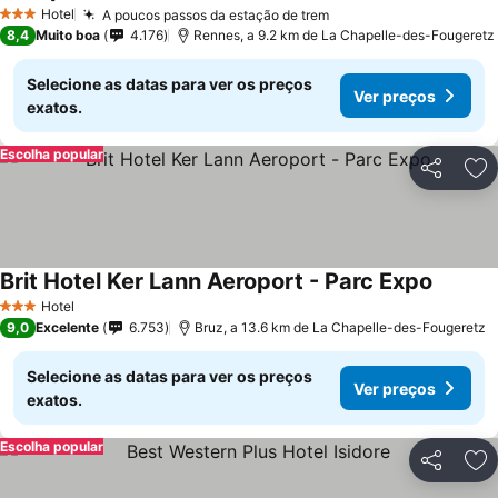
Ver preços
Hotel
A poucos passos da estação de trem
Ver preços
3 Estrelas
8,4
Muito boa
4.176
Rennes, a 9.2 km de La Chapelle-des-Fougeretz
Selecione as datas para ver os preços
Ver preços
exatos.
Escolha popular
Partilhar
Ad
Brit Hotel Ker Lann Aeroport - Parc Expo
Ver pre
Hotel
3 Estrelas
9,0
Excelente
6.753
Bruz, a 13.6 km de La Chapelle-des-Fougeretz
Selecione as datas para ver os preços
Ver preços
exatos.
Escolha popular
Partilhar
Ad