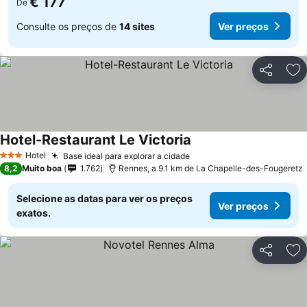
€ 177
De
Consulte os preços de
14 sites
Ver preços
Partilhar
Ad
Hotel-Restaurant Le Victoria
Ver preços
Hotel
Base ideal para explorar a cidade
Ver preços
3 Estrelas
8,2
Muito boa
1.762
Rennes, a 9.1 km de La Chapelle-des-Fougeretz
Selecione as datas para ver os preços
Ver preços
exatos.
Partilhar
Ad