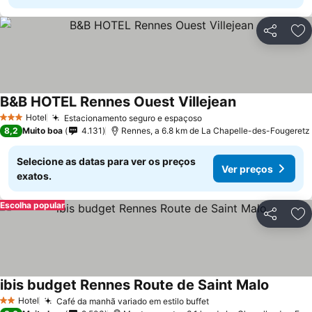
Partilhar
Ad
B&B HOTEL Rennes Ouest Villejean
Ver preços
Hotel
Estacionamento seguro e espaçoso
Ver preços
3 Estrelas
8,2
Muito boa
4.131
Rennes, a 6.8 km de La Chapelle-des-Fougeretz
Selecione as datas para ver os preços
Ver preços
exatos.
Escolha popular
Partilhar
Ad
ibis budget Rennes Route de Saint Malo
Ver pre
Hotel
Café da manhã variado em estilo buffet
Ver preços
2 Estrelas