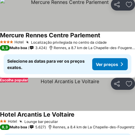
Partilhar
Ad
Mercure Rennes Centre Parlement
Ver preços
Hotel
Localização privilegiada no centro da cidade
Ver preços
4 Estrelas
8,3
Muito boa
3.424
Rennes, a 8.7 km de La Chapelle-des-Fougeret
Selecione as datas para ver os preços
Ver preços
exatos.
Escolha popular
Partilhar
Ad
Hotel Arcantis Le Voltaire
Ver preços
Hotel
Lounge bar peculiar
Ver preços
2 Estrelas
8,3
Muito boa
5.627
Rennes, a 8.4 km de La Chapelle-des-Fougeretz