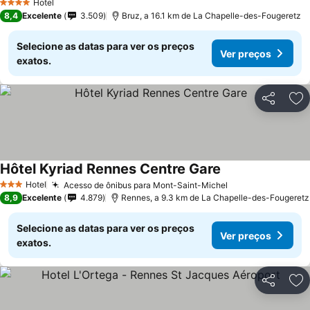
Hotel
4 Estrelas
8,4
Excelente
3.509
Bruz, a 16.1 km de La Chapelle-des-Fougeretz
Selecione as datas para ver os preços
Ver preços
exatos.
Partilhar
Ad
Hôtel Kyriad Rennes Centre Gare
Ver preços
Hotel
Acesso de ônibus para Mont-Saint-Michel
Ver preços
3 Estrelas
8,9
Excelente
4.879
Rennes, a 9.3 km de La Chapelle-des-Fougeretz
Selecione as datas para ver os preços
Ver preços
exatos.
Partilhar
Ad