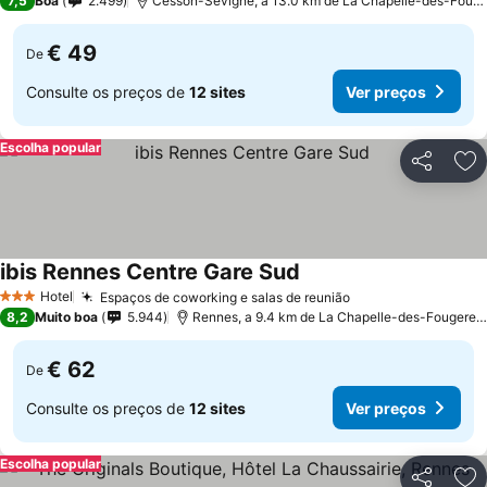
7,5
Boa
2.499
Cesson-Sévigné, a 13.0 km de La Chapelle-des-Fouge
€ 49
De
Consulte os preços de
12 sites
Ver preços
Escolha popular
Partilhar
Ad
ibis Rennes Centre Gare Sud
Ver preços
Hotel
Espaços de coworking e salas de reunião
Ver preços
3 Estrelas
8,2
Muito boa
5.944
Rennes, a 9.4 km de La Chapelle-des-Fougeret
€ 62
De
Consulte os preços de
12 sites
Ver preços
Escolha popular