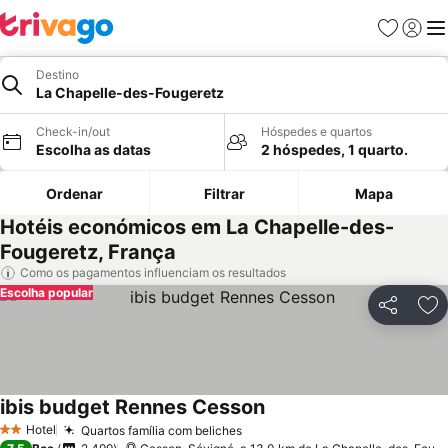
Favoritos
Iniciar
Me
Destino
La Chapelle-des-Fougeretz
Check-in/out
Hóspedes e quartos
Escolha as datas
2 hóspedes, 1 quarto.
Ordenar
Filtrar
Mapa
Hotéis económicos em La Chapelle-des-
Fougeretz, França
Como os pagamentos influenciam os resultados
Escolha popular
Partilhar
Ad
ibis budget Rennes Cesson
Ver preços
Hotel
Quartos família com beliches
Ver preços
2 Estrelas