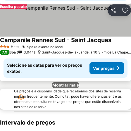
Escolha popular
Partilhar
Ad
Campanile Rennes Sud - Saint Jacques
Ver preç
Hotel
Spa relaxante no local
Ver preços
3 Estrelas
7,9
Boa
3.044
Saint-Jacques-de-la-Lande, a 10.3 km de La Chapel
Selecione as datas para ver os preços
Ver preços
exatos.
Mostrar mais
Os preços e a disponibilidade que recebemos dos sites de reserva
mudam frequentemente. Como tal, pode haver diferenças entre as
ofertas que consulta no trivago e os preços que estão disponíveis
nos sites de reserva.
Intervalo de preços