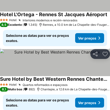
Hotel L'Ortega - Rennes St Jacques Aéroport
V
Hotel
Interiores modernos e recém-renovados
Ver preços
3 Estrelas
8,5
Excelente
1.345
Rennes, a 10.0 km de La Chapelle-des-Fougeret
Selecione as datas para ver os preços
Ver preços
exatos.
Partilhar
Ad
Sure Hotel by Best Western Rennes Chantepie
Ver preços
Hotel
Quartos reformados e espaçosos
Ver preços
3 Estrelas
8,1
Muito boa
892
Chantepie, a 12.6 km de La Chapelle-des-Fougere
Selecione as datas para ver os preços
Ver preços
exatos.