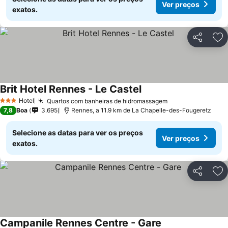
Ver preços
exatos.
Partilhar
Ad
Brit Hotel Rennes - Le Castel
Ver preços
Hotel
Quartos com banheiras de hidromassagem
Ver preços
3 Estrelas
7,8
Boa
3.695
Rennes, a 11.9 km de La Chapelle-des-Fougeretz
Selecione as datas para ver os preços
Ver preços
exatos.
Partilhar
Ad
Campanile Rennes Centre - Gare