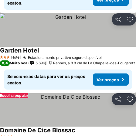
exatos.
Partilhar
Ad
Garden Hotel
Ver preços
Hotel
Estacionamento privativo seguro disponível
Ver preços
3 Estrelas
8,4
Muito boa
5.696
Rennes, a 8.8 km de La Chapelle-des-Fougeretz
Selecione as datas para ver os preços
Ver preços
exatos.
Escolha popular
Partilhar
Ad
Domaine De Cice Blossac
Ver preços