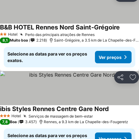
B&B HOTEL Rennes Nord Saint-Grégoire
Ver pre
Hotel
Perto das principais atrações de Rennes
Ver preços
2 Estrelas
8,1
Muito boa
2.218
Saint-Grégoire, a 3.5 km de La Chapelle-des-Fo
Selecione as datas para ver os preços
Ver preços
exatos.
Partilhar
Ad
ibis Styles Rennes Centre Gare Nord
Ver preços
Hotel
Serviços de massagem de bem-estar
Ver preços
3 Estrelas
7,8
Boa
3.457
Rennes, a 9.3 km de La Chapelle-des-Fougeretz
Selecione as datas para ver os preços
Ver preços