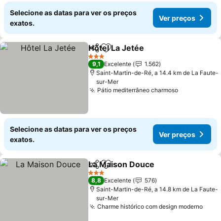
Selecione as datas para ver os preços
Ver preços
exatos.
Hôtel La Jetée
Partilhar
Adicionar aos favoritos
3 Estrelas
9,1
Excelente
1.562
Saint-Martin-de-Ré, a 14.4 km de La Faute-
sur-Mer
Pátio mediterrâneo charmoso
Selecione as datas para ver os preços
Ver preços
exatos.
La Maison Douce
Partilhar
Adicionar aos favoritos
3 Estrelas
8,8
Excelente
576
Saint-Martin-de-Ré, a 14.8 km de La Faute-
sur-Mer
Charme histórico com design moderno