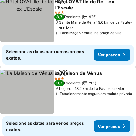
Hôtel OYAT Ile de Ré - ex
Partilhar
Adicionar aos favoritos
L'Escale
3 Estrelas
8,7
Excelente
926
Sainte Marie de Ré, a 19.6 km de La Faute-
sur-Mer
Localização central na praça da vila
Selecione as datas para ver os preços
Ver preços
exatos.
La Maison de Vénus
Partilhar
Adicionar aos favoritos
3 Estrelas
9,7
Excelente
281
Luçon, a 18.2 km de La Faute-sur-Mer
Estacionamento seguro em recinto privado
Selecione as datas para ver os preços
Ver preços
exatos.