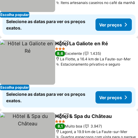
Itens artesanais caseiros no café da manhã
Escolha popular
Selecione as datas para ver os preços
Ver preços
exatos.
Hôtel La Galiote en Ré
Partilhar
Adicionar aos favoritos
3 Estrelas
8,6
Excelente
1.435
La Flotte, a 16.4 km de La Faute-sur-Mer
Estacionamento privativo e seguro
Escolha popular
Selecione as datas para ver os preços
Ver preços
exatos.
Hôtel & Spa du Château
Partilhar
Adicionar aos favoritos
3 Estrelas
8,1
Muito boa
3.947
Lagord, a 19.9 km de La Faute-sur-Mer
Quartos espaçosos com vista para o parque