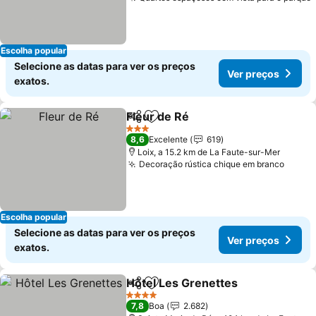
Escolha popular
Selecione as datas para ver os preços
Ver preços
exatos.
Fleur de Ré
Partilhar
Adicionar aos favoritos
3 Estrelas
8,6
Excelente
619
Loix, a 15.2 km de La Faute-sur-Mer
Decoração rústica chique em branco
Escolha popular
Selecione as datas para ver os preços
Ver preços
exatos.
Hôtel Les Grenettes
Partilhar
Adicionar aos favoritos
4 Estrelas
7,8
Boa
2.682