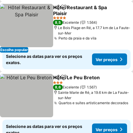
Hôtel Restaurant & Spa
Partilhar
Adicionar aos favoritos
Plaisir
4 Estrelas
8,5
Excelente
1.564
Le Bois Plage en Ré, a 17.7 km de La Faute-
sur-Mer
Perto da praia e da vila
Escolha popular
Selecione as datas para ver os preços
Ver preços
exatos.
Hôtel Le Peu Breton
Partilhar
Adicionar aos favoritos
3 Estrelas
8,6
Excelente
1.567
Sainte Marie de Ré, a 19.6 km de La Faute-
sur-Mer
Quartos e suítes artisticamente decorados
Selecione as datas para ver os preços
Ver preços
exatos.