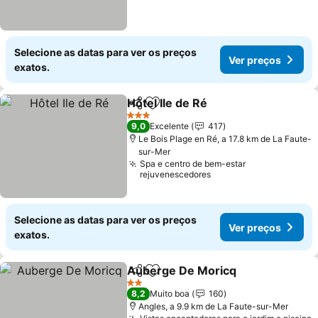
Selecione as datas para ver os preços
Ver preços
exatos.
Hôtel Ile de Ré
Partilhar
Adicionar aos favoritos
3 Estrelas
9,0
Excelente
417
Le Bois Plage en Ré, a 17.8 km de La Faute-
sur-Mer
Spa e centro de bem-estar
rejuvenescedores
Selecione as datas para ver os preços
Ver preços
exatos.
Auberge De Moricq
Partilhar
Adicionar aos favoritos
2 Estrelas
8,2
Muito boa
160
Angles, a 9.9 km de La Faute-sur-Mer