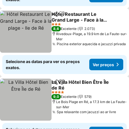
Hôtel Restaurant Le
Partilhar
Adicionar aos favoritos
Grand Large - Face à la
plage - Ile de Ré
3 Estrelas
8,6
Excelente
2.073
Rivedoux-Plage, a 19.9 km de La Faute-sur-
Mer
Piscina exterior aquecida e jacuzzi privada
Selecione as datas para ver os preços
Ver preços
exatos.
La Villa Hôtel Bien Être Île
Partilhar
Adicionar aos favoritos
de Ré
4 Estrelas
9,0
Excelente
579
Le Bois Plage en Ré, a 17.3 km de La Faute-
sur-Mer
Spa relaxante com jacuzzi ao ar livre