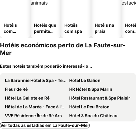
Hotéis
Hotéis que
Hotéis
Hotéis na
Hoté
com
permitem
com spa
praia
com
piscinas
animais
esta
ment
Hotéis económicos perto de La Faute-sur-
Mer
Estes hotéis também poderão interessá-lo...
La Baronnie Hôtel & Spa - Teritoria
Hôtel Le Galion
Fleur de Ré
HR Hôtel & Spa Marin
Hôtel La Galiote en Ré
Hôtel Restaurant & Spa Plaisir
Hôtel de La Marée - Face à l'océan - Ile de Ré
Hôtel Le Peu Breton
VVF Résidence Île de Ré Ars-en-Ré
Hôtel & Spa du Château
Vvf Villages Sainte-Marie-De-Re
Ver todas as estadias em La Faute-sur-Mer