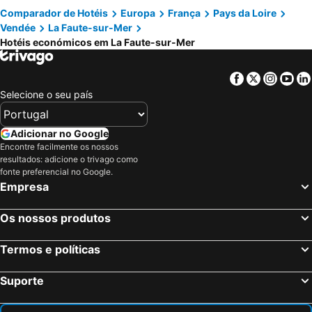
Comparador de Hotéis
Europa
França
Pays da Loire
Vendée
La Faute-sur-Mer
Hotéis económicos em La Faute-sur-Mer
Facebook
Twitter
Insta
Yo
Selecione o seu país
Adicionar no Google
Encontre facilmente os nossos
resultados: adicione o trivago como
fonte preferencial no Google.
Empresa
Os nossos produtos
Termos e políticas
Suporte