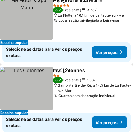
HR Hôtel & Spa Marin
Partilhar
Adicionar aos favoritos
5 Estrelas
8,7
Excelente
3.582
La Flotte, a 16.1 km de La Faute-sur-Mer
Localização privilegiada à beira-mar
Escolha popular
Selecione as datas para ver os preços
Ver preços
exatos.
Les Colonnes
Partilhar
Adicionar aos favoritos
2 Estrelas
8,7
Excelente
1.567
Saint-Martin-de-Ré, a 14.5 km de La Faute-
sur-Mer
Quartos com decoração individual
Escolha popular
Selecione as datas para ver os preços
Ver preços
exatos.