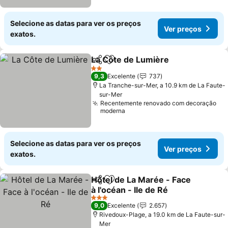
Selecione as datas para ver os preços
Ver preços
exatos.
La Côte de Lumière
Partilhar
Adicionar aos favoritos
2 Estrelas
9,3
Excelente
737
La Tranche-sur-Mer, a 10.9 km de La Faute-
sur-Mer
Recentemente renovado com decoração
moderna
Selecione as datas para ver os preços
Ver preços
exatos.
Hôtel de La Marée - Face
Partilhar
Adicionar aos favoritos
à l'océan - Ile de Ré
3 Estrelas
9,0
Excelente
2.657
Rivedoux-Plage, a 19.0 km de La Faute-sur-
Mer