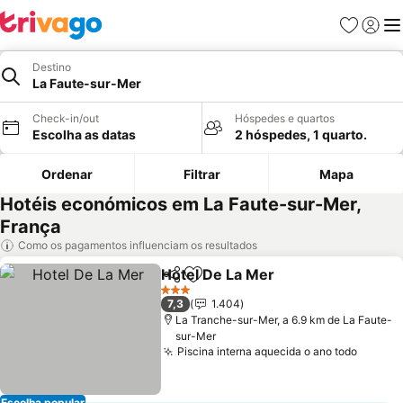
Favoritos
Iniciar
Me
Destino
La Faute-sur-Mer
Check-in/out
Hóspedes e quartos
Escolha as datas
2 hóspedes, 1 quarto.
Ordenar
Filtrar
Mapa
Hotéis económicos em La Faute-sur-Mer,
França
Como os pagamentos influenciam os resultados
Hotel De La Mer
Partilhar
Adicionar aos favoritos
3 Estrelas
7,3
1.404
La Tranche-sur-Mer, a 6.9 km de La Faute-
sur-Mer
Piscina interna aquecida o ano todo
Escolha popular