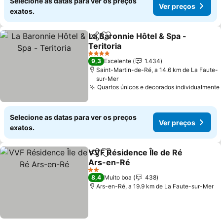
Selecione as datas para ver os preços
Ver preços
exatos.
La Baronnie Hôtel & Spa -
Partilhar
Adicionar aos favoritos
Teritoria
4 Estrelas
9,3
Excelente
1.434
Saint-Martin-de-Ré, a 14.6 km de La Faute-
sur-Mer
Quartos únicos e decorados individualmente
Selecione as datas para ver os preços
Ver preços
exatos.
VVF Résidence Île de Ré
Partilhar
Adicionar aos favoritos
Ars-en-Ré
2 Estrelas
8,4
Muito boa
438
Ars-en-Ré, a 19.9 km de La Faute-sur-Mer