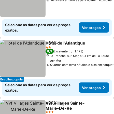
Vistas encantadoras para o jardim e piscina
Selecione as datas para ver os preços
Ver preços
exatos.
Hotel de l'Atlantique
Partilhar
Adicionar aos favoritos
2 Estrelas
8,5
Excelente
1.478
La Tranche-sur-Mer, a 9.1 km de La Faute-
sur-Mer
Quartos com tema náutico e piso em parquet
Escolha popular
Selecione as datas para ver os preços
Ver preços
exatos.
Vvf Villages Sainte-
Partilhar
Adicionar aos favoritos
Marie-De-Re
3 Estrelas