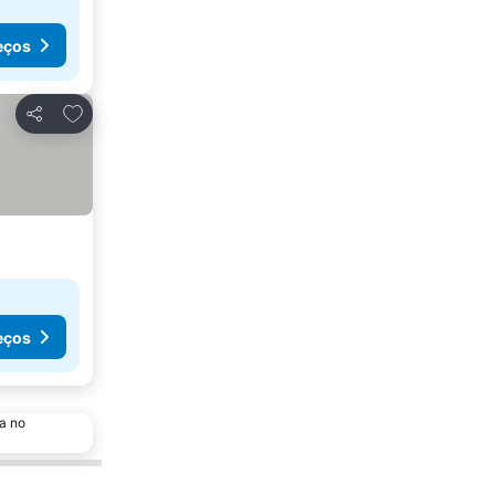
eços
Adicionar aos favoritos
Partilhar
eços
a no