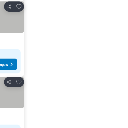
Adicionar aos favoritos
Partilhar
eços
Adicionar aos favoritos
Partilhar