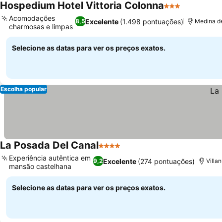
Hospedium Hotel Vittoria Colonna
3 Estrelas
Ver preço
Acomodações
Excelente
(1.498 pontuações)
8,5
Medina de
charmosas e limpas
Ver preços
Selecione as datas para ver os preços exatos.
Escolha popular
La Posada Del Canal
4 Estrelas
Ver preços
Experiência autêntica em
Excelente
(274 pontuações)
9,2
Villa
mansão castelhana
Ver preços
Selecione as datas para ver os preços exatos.