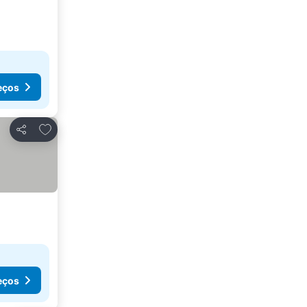
eços
Adicionar aos favoritos
Partilhar
eços