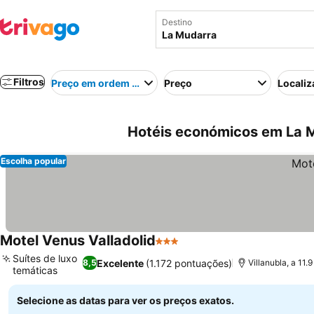
Destino
Filtros
Preço em ordem crescente
Preço
Localiz
Hotéis económicos em La 
Escolha popular
Motel Venus Valladolid
3 Estrelas
Ver preços
Suítes de luxo
Excelente
(1.172 pontuações)
8,5
Villanubla, a 11
temáticas
Ver preços
Selecione as datas para ver os preços exatos.