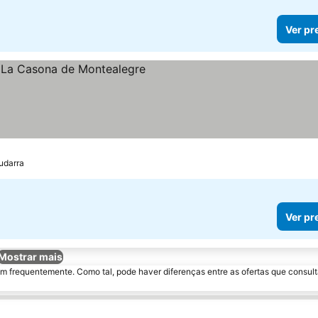
Ver pr
as
preços
udarra
Ver pr
Mostrar mais
m frequentemente. Como tal, pode haver diferenças entre as ofertas que consult