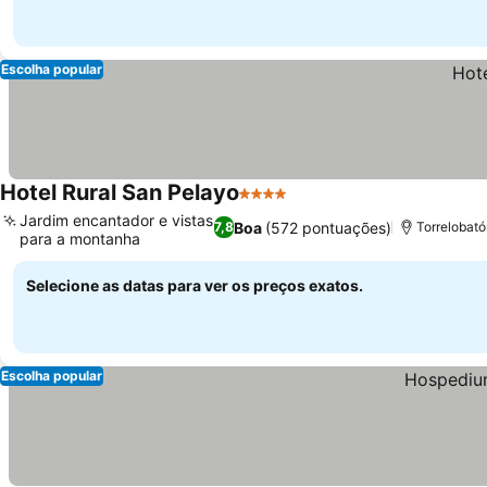
Escolha popular
Hotel Rural San Pelayo
4 Estrelas
Ver preços
Jardim encantador e vistas
Boa
(572 pontuações)
7,8
Torrelobató
para a montanha
Ver preços
Selecione as datas para ver os preços exatos.
Escolha popular