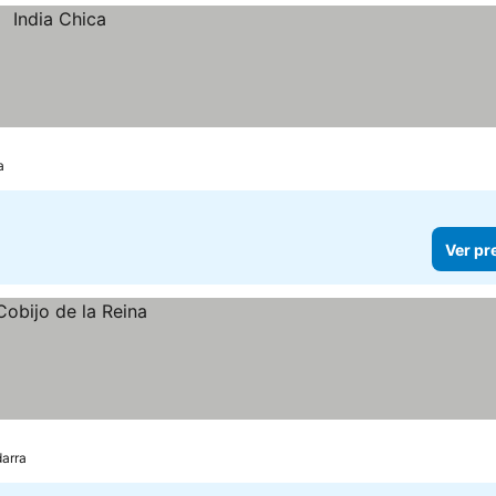
a
Ver pr
darra