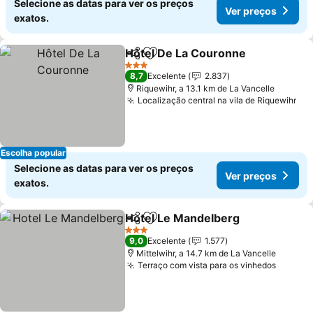
Selecione as datas para ver os preços
Ver preços
exatos.
Hôtel De La Couronne
Partilhar
Adicionar aos favoritos
3 Estrelas
8,7
Excelente
2.837
Riquewihr, a 13.1 km de La Vancelle
Localização central na vila de Riquewihr
Escolha popular
Selecione as datas para ver os preços
Ver preços
exatos.
Hotel Le Mandelberg
Partilhar
Adicionar aos favoritos
3 Estrelas
9,0
Excelente
1.577
Mittelwihr, a 14.7 km de La Vancelle
Terraço com vista para os vinhedos