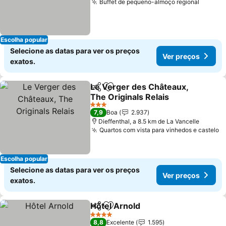
Buffet de pequeno-almoço regional
Escolha popular
Selecione as datas para ver os preços
Ver preços
exatos.
Le Verger des Châteaux,
Partilhar
Adicionar aos favoritos
The Originals Relais
3 Estrelas
7,9
Boa
2.937
Dieffenthal, a 8.5 km de La Vancelle
Quartos com vista para vinhedos e castelo
Escolha popular
Selecione as datas para ver os preços
Ver preços
exatos.
Hôtel Arnold
Partilhar
Adicionar aos favoritos
4 Estrelas
8,8
Excelente
1.595