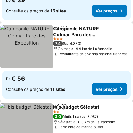
€ 39
De
Consulte os preços de
15 sites
Ver preços
Campanile NATURE -
Partilhar
Adicionar aos favoritos
Colmar Parc des
Exposition
3 Estrelas
7,4
4.330
Colmar, a 19.9 km de La Vancelle
Restaurante de cozinha regional francesa
€ 56
De
Consulte os preços de
11 sites
Ver preços
ibis budget Sélestat
Partilhar
Adicionar aos favoritos
2 Estrelas
8,0
Muito boa
3.987
Sélestat, a 10.3 km de La Vancelle
Farto café da manhã buffet