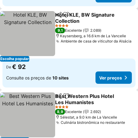
Hotel KLE, BW Signature
Partilhar
Adicionar aos favoritos
Collection
4 Estrelas
9,1
Excelente
2.089
Kaysersberg, a 16.6 km de La Vancelle
Ambiente de casa de viticultor da Alsácia
Escolha popular
€ 92
De
Consulte os preços de
10 sites
Ver preços
Best Western Plus Hotel
Partilhar
Adicionar aos favoritos
Les Humanistes
4 Estrelas
8,9
Excelente
2.692
Sélestat, a 9.0 km de La Vancelle
Culinária bistronômica no restaurante