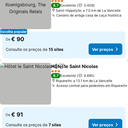
Originals Relais
4 Estrelas
8,7
Excelente
3.406
Saint-Hippolyte, a 7.0 km de La Vancelle
Cenário de antiga casa de caça histórica
Escolha popular
€ 90
De
Consulte os preços de
15 sites
Ver preços
Hôtel le Saint Nicolas
Partilhar
Adicionar aos favoritos
3 Estrelas
8,7
Excelente
4.690
Riquewihr, a 13.1 km de La Vancelle
Acesso central para pedestres em Riquewihr
€ 91
De
Consulte os preços de
7 sites
Ver preços