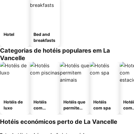
Hotel
Bed and
breakfasts
Categorias de hotéis populares em La
Vancelle
Hotéis de
Hotéis
Hotéis que
Hotéis
Hoté
luxo
com
permitem
com spa
com
piscinas
animais
esta
ment
Hotéis económicos perto de La Vancelle