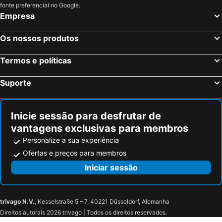
Hôtel-Restaurant Mont Sainte-Odile
Au Relais de l'Ill
fonte preferencial no Google.
Empresa
AUBERGE FRANKENBOURG
Hotel Haut-Koenigsbourg
Hôtel Val-Vignes Colmar Haut-Koenigsbourg, The Originals Relais
Pêche de Vigne & Spa
Os nossos produtos
Hotel Au Parc des Cigognes
Hotel Cigoland
Termos e políticas
Caveau de l'ami Fritz
Hôtel Vaillant
Hôtel Arnold
Hôtel Le Sarment d'Or
Suporte
LA CHENEAUDIERE - Hotel Spa 5* - Relais Chateaux
Le Kalblin
Hôtel l'Orée des Roches
Chez Laurence
Inicie sessão para desfrutar de
Munsch. Aux Ducs De Lorraine
Hotel KLE, BW Signature Collection
vantagens exclusivas para membros
Coeur d'Alsace
Hotel Le Manoir
Personalize a sua experiência
5 Terres Hotel & Spa - MGallery Collection
Hotel Restaurant Auberge Metzger
Ofertas e preços para membros
Iniciar sessão
trivago N.V.
, Kesselstraße 5 – 7, 40221 Düsseldorf, Alemanha
Direitos autorais 2026 trivago | Todos os direitos reservados.