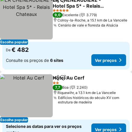
LA CHENEAUDIERE -
Partilhar
Adicionar aos favoritos
Hotel Spa 5* - Relais
Chateaux
5 Estrelas
9,0
Excelente
3.779
Colroy-la-Roche, a 15.1 km de La Vancelle
Cenário de vale e floresta da Alsácia
Escolha popular
€ 482
De
Consulte os preços de
6 sites
Ver preços
Hotel Au Cerf
Partilhar
Adicionar aos favoritos
2 Estrelas
7,7
Boa
2.240
Riquewihr, a 13.1 km de La Vancelle
Edifícios históricos do século XV com
estrutura de madeira
Escolha popular
Selecione as datas para ver os preços
Ver preços