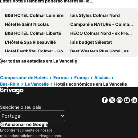
Estes hotéis também poderão interessá-lo...
B&B HOTEL Colmar Lumière
ibis Styles Colmar Nord
Hôtel le Saint Nicolas
Campanile NATURE - Colmar Parc des Exposition
B&B HOTEL Colmar Liberté
HECO Colmar Nord - ex Première Classe
L'Hôtel & Spa Ribeauvillé
ibis budget Sélestat
Hotel Fasthôtel Colmar - Houssen
Best Western Plus Hotel Les Humanistes
Hôtel A la Vignette - COLMAR-NORD
Logis Hôtel de la Tour
Ver todas as estadias em La Vancelle
B&B HOTEL Sélestat Centre-Alsace
Hotel Munsch
Comparador de Hotéis
Europa
França
Alsácia
Logis Hôtel-Restaurant du Mouton
La Clé d'Alsace
Bas-Rhin
La Vancelle
Hotéis económicos em La Vancelle
Hôtel Barrière Ribeauvillé
Hotel Le Mandelberg
Le Chambard
Logis du Haut-Koenigsbourg
Facebook
Twitter
Insta
Yo
Le Verger des Châteaux, The Originals Relais
La Cour du Bailli Suites & Spa
Selecione o seu país
Hotel SPA Restaurant Au Cheval Blanc
Hôtel De La Couronne
Best Western Plus Hotel & SPA Le Schoenenbourg
Hôtel Le Riquewihr
Adicionar no Google
Encontre facilmente os nossos
Au Nid de Cigognes
Etoile Alsacienne
resultados: adicione o trivago como