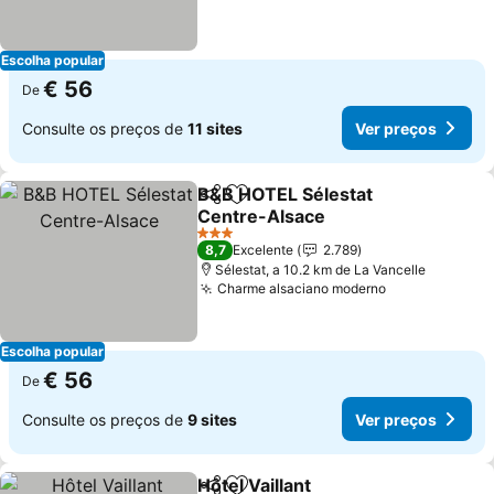
Escolha popular
€ 56
De
Consulte os preços de
11 sites
Ver preços
B&B HOTEL Sélestat
Partilhar
Adicionar aos favoritos
Centre-Alsace
3 Estrelas
8,7
Excelente
2.789
Sélestat, a 10.2 km de La Vancelle
Charme alsaciano moderno
Escolha popular
€ 56
De
Consulte os preços de
9 sites
Ver preços
Hôtel Vaillant