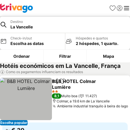
Favoritos
Iniciar
Me
Destino
La Vancelle
Check-in/out
Hóspedes e quartos
Escolha as datas
2 hóspedes, 1 quarto.
Ordenar
Filtrar
Mapa
Hotéis económicos em La Vancelle, França
Como os pagamentos influenciam os resultados
B&B HOTEL Colmar
Partilhar
Adicionar aos favoritos
Lumière
2 Estrelas
8,1
Muito boa
11.427
Colmar, a 19.6 km de La Vancelle
Ambiente industrial tranquilo à beira do lago
Escolha popular