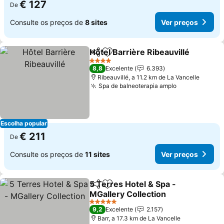
€ 127
De
Consulte os preços de
8 sites
Ver preços
Hôtel Barrière Ribeauvillé
Partilhar
Adicionar aos favoritos
4 Estrelas
8,8
Excelente
6.393
Ribeauvillé, a 11.2 km de La Vancelle
Spa de balneoterapia amplo
Escolha popular
€ 211
De
Consulte os preços de
11 sites
Ver preços
5 Terres Hotel & Spa -
Partilhar
Adicionar aos favoritos
MGallery Collection
5 Estrelas
9,2
Excelente
2.157
Barr, a 17.3 km de La Vancelle