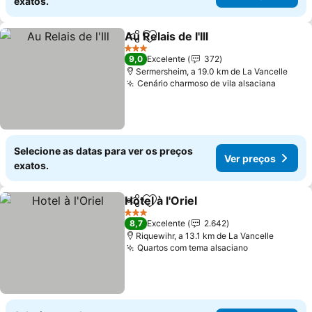
exatos.
Au Relais de l'Ill
Partilhar
Adicionar aos favoritos
3 Estrelas
9,0
Excelente
372
Sermersheim, a 19.0 km de La Vancelle
Cenário charmoso de vila alsaciana
Selecione as datas para ver os preços
Ver preços
exatos.
Hotel à l'Oriel
Partilhar
Adicionar aos favoritos
3 Estrelas
8,7
Excelente
2.642
Riquewihr, a 13.1 km de La Vancelle
Quartos com tema alsaciano