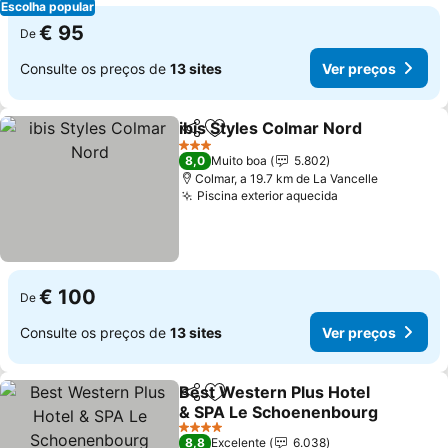
Escolha popular
€ 95
De
Consulte os preços de
13 sites
Ver preços
ibis Styles Colmar Nord
Partilhar
Adicionar aos favoritos
3 Estrelas
8,0
Muito boa
5.802
Colmar, a 19.7 km de La Vancelle
Piscina exterior aquecida
€ 100
De
Consulte os preços de
13 sites
Ver preços
Best Western Plus Hotel
Partilhar
Adicionar aos favoritos
& SPA Le Schoenenbourg
4 Estrelas
8,8
Excelente
6.038