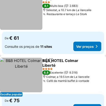
Partilhar
Adicionar aos favoritos
3 Estrelas
8,1
Muito boa
2.683
Sélestat, a 10.7 km de La Vancelle
Restaurante e terraço Le Stork
€ 61
De
Consulte os preços de
11 sites
Ver preços
B&B HOTEL Colmar
Partilhar
Adicionar aos favoritos
Liberté
4 Estrelas
8,8
Excelente
9.316
Colmar, a 19.5 km de La Vancelle
Café da manhã buffet à vontade
Escolha popular
€ 75
De