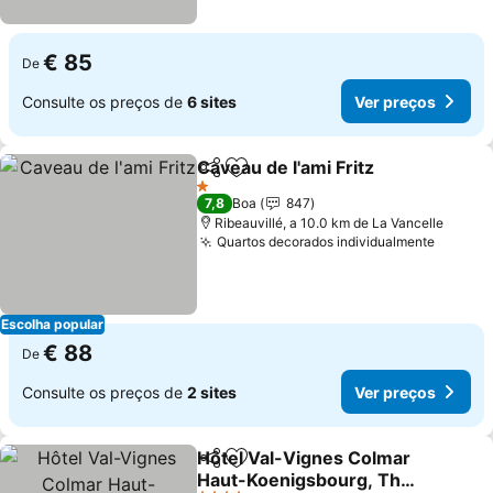
€ 85
De
Consulte os preços de
6 sites
Ver preços
Caveau de l'ami Fritz
Partilhar
Adicionar aos favoritos
1 Estrelas
7,8
Boa
847
Ribeauvillé, a 10.0 km de La Vancelle
Quartos decorados individualmente
Escolha popular
€ 88
De
Consulte os preços de
2 sites
Ver preços
Hôtel Val-Vignes Colmar
Partilhar
Adicionar aos favoritos
Haut-Koenigsbourg, The