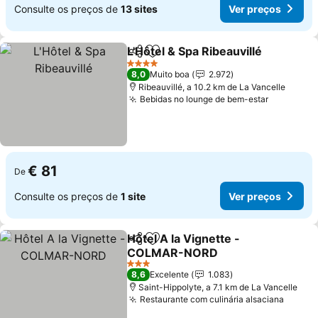
Consulte os preços de
13 sites
Ver preços
L'Hôtel & Spa Ribeauvillé
Partilhar
Adicionar aos favoritos
4 Estrelas
8,0
Muito boa
2.972
Ribeauvillé, a 10.2 km de La Vancelle
Bebidas no lounge de bem-estar
€ 81
De
Consulte os preços de
1 site
Ver preços
Hôtel A la Vignette -
Partilhar
Adicionar aos favoritos
COLMAR-NORD
3 Estrelas
8,6
Excelente
1.083
Saint-Hippolyte, a 7.1 km de La Vancelle
Restaurante com culinária alsaciana