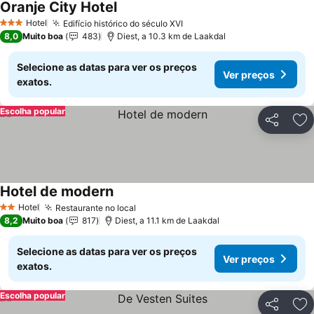
Oranje City Hotel
Ver preços
Hotel
Edifício histórico do século XVI
Ver preços
3 Estrelas
8,0
Muito boa
483
Diest, a 10.3 km de Laakdal
Selecione as datas para ver os preços
Ver preços
exatos.
Escolha popular
Partilhar
Ad
Hotel de modern
Ver preços
Hotel
Restaurante no local
Ver preços
2 Estrelas
8,2
Muito boa
817
Diest, a 11.1 km de Laakdal
Selecione as datas para ver os preços
Ver preços
exatos.
Escolha popular
Partilhar
Ad