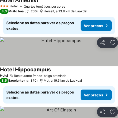
Hotel Amethist
Ver preços
Hotel
Quartos temáticos por cores
Ver preços
3 Estrelas
8,3
Muito boa
236
Herselt, a 13.6 km de Laakdal
Selecione as datas para ver os preços
Ver preços
exatos.
Partilhar
Ad
Hotel Hippocampus
Ver preços
Hotel
Restaurante franco-belga premiado
Ver preços
8,5
Excelente
370
Mol, a 19.5 km de Laakdal
Selecione as datas para ver os preços
Ver preços
exatos.
Partilhar
Ad