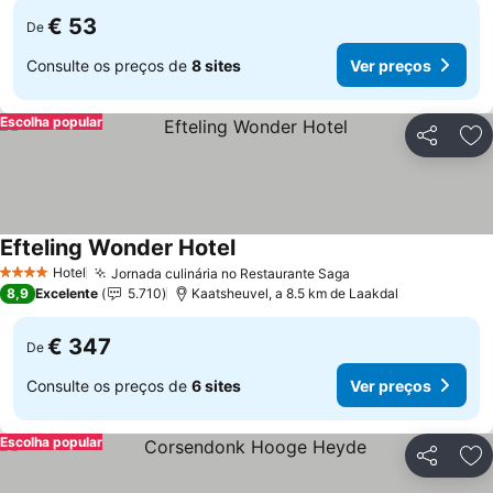
€ 53
De
Consulte os preços de
8 sites
Ver preços
Escolha popular
Partilhar
Ad
Efteling Wonder Hotel
Ver preços
Hotel
Jornada culinária no Restaurante Saga
Ver preços
4 Estrelas
8,9
Excelente
5.710
Kaatsheuvel, a 8.5 km de Laakdal
€ 347
De
Consulte os preços de
6 sites
Ver preços
Escolha popular
Partilhar
Ad