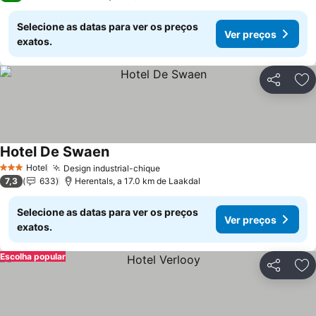
Selecione as datas para ver os preços
Ver preços
exatos.
Partilhar
Ad
Hotel De Swaen
Ver preços
Hotel
Design industrial-chique
Ver preços
3 Estrelas
7,3
633
Herentals, a 17.0 km de Laakdal
Selecione as datas para ver os preços
Ver preços
exatos.
Escolha popular
Partilhar
Ad