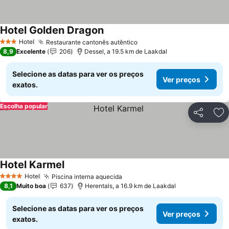
Hotel Golden Dragon
Ver preços
Hotel
Restaurante cantonês autêntico
Ver preços
3 Estrelas
8,9
Excelente
206
Dessel, a 19.5 km de Laakdal
Selecione as datas para ver os preços
Ver preços
exatos.
Escolha popular
Partilhar
Ad
Hotel Karmel
Ver preços
Hotel
Piscina interna aquecida
Ver preços
4 Estrelas
8,1
Muito boa
637
Herentals, a 16.9 km de Laakdal
Selecione as datas para ver os preços
Ver preços
exatos.