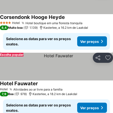
Corsendonk Hooge Heyde
Ver preços
Hotel
Hotel boutique em uma floresta tranquila
Ver preços
4 Estrelas
8,4
Muito boa
1.139
Kasterlee, a 16.2 km de Laakdal
Selecione as datas para ver os preços
Ver preços
exatos.
Escolha popular
Partilhar
Ad
Hotel Fauwater
Ver preços
Hotel
Atividades ao ar livre para a família
Ver preços
7,9
Boa
978
Kasterlee, a 18.2 km de Laakdal
Selecione as datas para ver os preços
Ver preços
exatos.