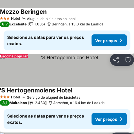
Mezzo Beringen
Ver preços
Hotel
Aluguel de bicicletas no local
Ver preços
3 Estrelas
8,7
Excelente
1.085
Beringen, a 13.0 km de Laakdal
Selecione as datas para ver os preços
Ver preços
exatos.
Escolha popular
Partilhar
Ad
'S Hertogenmolens Hotel
Ver preços
Hotel
Serviço de aluguel de bicicletas
Ver preços
3 Estrelas
8,1
Muito boa
2.430
Aarschot, a 16.4 km de Laakdal
Selecione as datas para ver os preços
Ver preços
exatos.