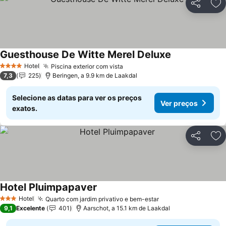
Partilhar
Ad
Guesthouse De Witte Merel Deluxe
Ver preços
Hotel
Piscina exterior com vista
Ver preços
4 Estrelas
7,3
225
Beringen, a 9.9 km de Laakdal
Selecione as datas para ver os preços
Ver preços
exatos.
Partilhar
Ad
Hotel Pluimpapaver
Ver preços
Hotel
Quarto com jardim privativo e bem-estar
Ver preços
3 Estrelas
9,1
Excelente
401
Aarschot, a 15.1 km de Laakdal