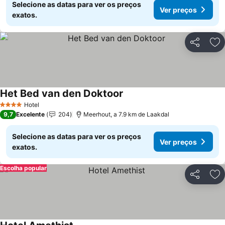
Selecione as datas para ver os preços
Ver preços
exatos.
Partilhar
Ad
Het Bed van den Doktoor
Ver preços
Hotel
4 Estrelas
9,7
Excelente
204
Meerhout, a 7.9 km de Laakdal
Selecione as datas para ver os preços
Ver preços
exatos.
Escolha popular
Partilhar
Ad