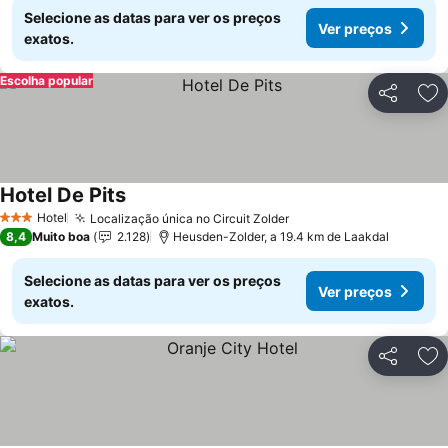
Selecione as datas para ver os preços
Ver preços
exatos.
Escolha popular
Partilhar
Ad
Hotel De Pits
Ver preços
Hotel
Localização única no Circuit Zolder
Ver preços
3 Estrelas
8,4
Muito boa
2.128
Heusden-Zolder, a 19.4 km de Laakdal
Selecione as datas para ver os preços
Ver preços
exatos.
Partilhar
Ad