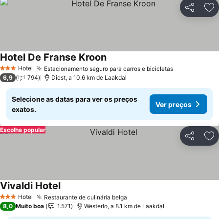
Partilhar
Ad
Hotel De Franse Kroon
Ver preços
Hotel
Estacionamento seguro para carros e bicicletas
Ver preços
3 Estrelas
6,9
794
Diest, a 10.6 km de Laakdal
Selecione as datas para ver os preços
Ver preços
exatos.
Escolha popular
Partilhar
Ad
Vivaldi Hotel
Ver preços
Hotel
Restaurante de culinária belga
Ver preços
3 Estrelas
8,0
Muito boa
1.571
Westerlo, a 8.1 km de Laakdal