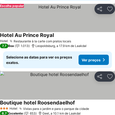
Escolha popular
Partilhar
Ad
Hotel Au Prince Royal
Ver preços
Hotel
Restaurante à la carte com pratos locais
Ver preços
7,7
Boa
1.013
Leopoldsburg, a 17.9 km de Laakdal
Selecione as datas para ver os preços
Ver preços
exatos.
Partilhar
Ad
Boutique hotel Roosendaelhof
Ver preços
Hotel
Vistas para o jardim e para o parque da cidade
Ver preços
3 Estrelas
8,7
Excelente
653
Geel, a 10.1 km de Laakdal