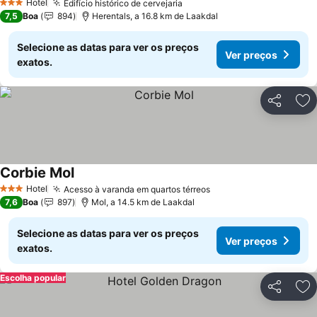
Hotel
Edifício histórico de cervejaria
Ver preços
3 Estrelas
7,5
Boa
894
Herentals, a 16.8 km de Laakdal
Selecione as datas para ver os preços
Ver preços
exatos.
Partilhar
Ad
Corbie Mol
Ver preços
Hotel
Acesso à varanda em quartos térreos
Ver preços
3 Estrelas
7,6
Boa
897
Mol, a 14.5 km de Laakdal
Selecione as datas para ver os preços
Ver preços
exatos.
Escolha popular
Partilhar
Ad