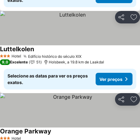
exatos.
Partilhar
Ad
Luttelkolen
Ver preços
Hotel
Edifício histórico do século XIX
Ver preços
3 Estrelas
9,0
Excelente
51
Holsbeek, a 19.8 km de Laakdal
Selecione as datas para ver os preços
Ver preços
exatos.
Partilhar
Ad
Orange Parkway
Ver preços
Hotel