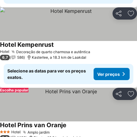
Partilhar
Ad
Hotel Kempenrust
Ver preços
Hotel
Decoração de quarto charmosa e autêntica
Ver preços
6,7
586
Kasterlee, a 18.3 km de Laakdal
Selecione as datas para ver os preços
Ver preços
exatos.
Escolha popular
Partilhar
Ad
Hotel Prins van Oranje
Ver preços
Hotel
Amplo jardim
Ver preços
3 Estrelas