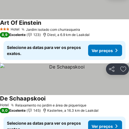
Art Of Einstein
Ver preços
Hotel
Jardim isolado com churrasqueira
Ver preços
3 Estrelas
8,9
Excelente
123
Diest, a 6.9 km de Laakdal
Selecione as datas para ver os preços
Ver preços
exatos.
Partilhar
Ad
De Schaapskooi
Ver preços
Hotel
Relaxamento no jardim e área de piquenique
Ver preços
9,0
Excelente
145
Kasterlee, a 16.3 km de Laakdal
Selecione as datas para ver os preços
Ver preços