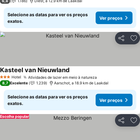
6,8
1.186
Diest, a 12.9 km de Laakdal
Selecione as datas para ver os preços
Ver preços
exatos.
Partilhar
Ad
Kasteel van Nieuwland
Ver preços
Hotel
Atividades de lazer em meio à natureza
Ver preços
3 Estrelas
8,7
Excelente
1.239
Aarschot, a 18.9 km de Laakdal
Selecione as datas para ver os preços
Ver preços
exatos.
Escolha popular
Partilhar
Ad