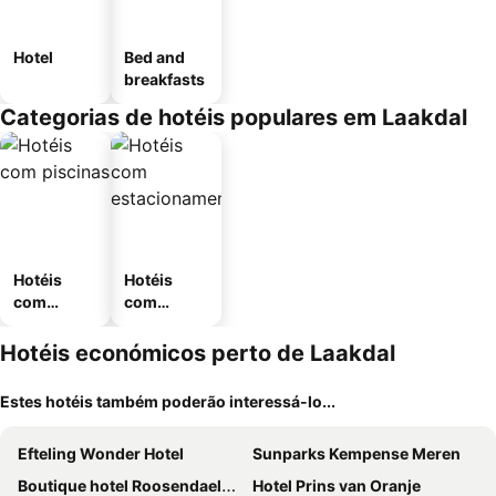
Hotel
Bed and
breakfasts
Categorias de hotéis populares em Laakdal
Hotéis
Hotéis
com
com
piscinas
estaciona
mento
Hotéis económicos perto de Laakdal
Estes hotéis também poderão interessá-lo...
Efteling Wonder Hotel
Sunparks Kempense Meren
Boutique hotel Roosendaelhof
Hotel Prins van Oranje