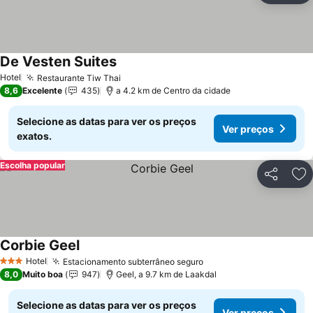
De Vesten Suites
Ver preços
Hotel
Restaurante Tiw Thai
Ver preços
8,6
Excelente
435
a 4.2 km de Centro da cidade
Selecione as datas para ver os preços
Ver preços
exatos.
Escolha popular
Partilhar
Ad
Corbie Geel
Ver preços
Hotel
Estacionamento subterrâneo seguro
Ver preços
3 Estrelas
8,0
Muito boa
947
Geel, a 9.7 km de Laakdal
Selecione as datas para ver os preços
Ver preços