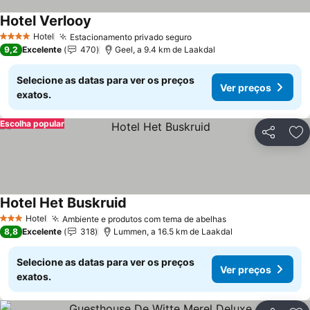
Hotel Verlooy
Ver preços
Hotel
Estacionamento privado seguro
Ver preços
4 Estrelas
9,2
Excelente
470
Geel, a 9.4 km de Laakdal
Selecione as datas para ver os preços
Ver preços
exatos.
Escolha popular
Partilhar
Ad
Hotel Het Buskruid
Ver preços
Hotel
Ambiente e produtos com tema de abelhas
Ver preços
3 Estrelas
8,8
Excelente
318
Lummen, a 16.5 km de Laakdal
Selecione as datas para ver os preços
Ver preços
exatos.