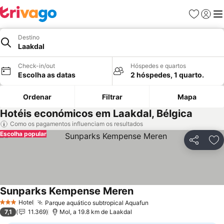
Favoritos
Iniciar
Me
Destino
Laakdal
Check-in/out
Hóspedes e quartos
Escolha as datas
2 hóspedes, 1 quarto.
Ordenar
Filtrar
Mapa
Hotéis económicos em Laakdal, Bélgica
Como os pagamentos influenciam os resultados
Escolha popular
Partilhar
Ad
Sunparks Kempense Meren
Ver preços
Hotel
Parque aquático subtropical Aquafun
Ver preços
3 Estrelas
7,1
11.369
Mol, a 19.8 km de Laakdal