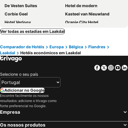
De Vesten Suites
Hotel de modern
Corbie Geel
Kasteel van Nieuwland
Hotel Verlooy
Oranje City Hotel
Hotel De Franse Kroon
Corsendonk Hooge Heyde
Ver todas as estadias em Laakdal
Hotel Fauwater
Vivaldi Hotel
Comparador de Hotéis
Europa
Bélgica
Flandres
Mezzo Beringen
Corbie Mol
Laakdal
Hotéis económicos em Laakdal
Hotel Huron
Hotel de Zalm
Hotel Karmel
Hotel Au Prince Royal
Facebook
Twitter
Insta
Yo
Hotel Kempenrust
Hotel De Pits
Selecione o seu país
Hotel Hippocampus
Adicionar no Google
Encontre facilmente os nossos
resultados: adicione o trivago como
fonte preferencial no Google.
Empresa
Os nossos produtos