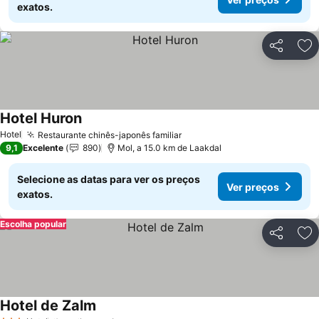
exatos.
Partilhar
Ad
Hotel Huron
Ver preços
Hotel
Restaurante chinês-japonês familiar
Ver preços
9,1
Excelente
890
Mol, a 15.0 km de Laakdal
Selecione as datas para ver os preços
Ver preços
exatos.
Escolha popular
Partilhar
Ad
Hotel de Zalm
Ver preços