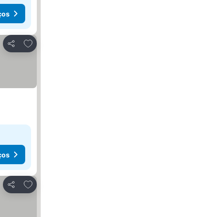
ços
Adicionar aos favoritos
Partilhar
ços
Adicionar aos favoritos
Partilhar