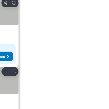
Adicionar aos favoritos
Partilhar
ços
Adicionar aos favoritos
Partilhar