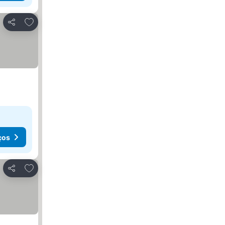
Adicionar aos favoritos
Partilhar
ços
Adicionar aos favoritos
Partilhar