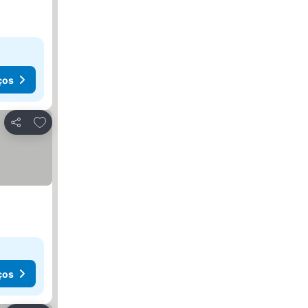
ços
Adicionar aos favoritos
Partilhar
ços