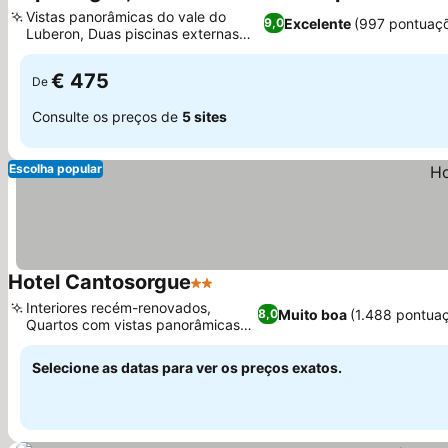
5 Estrelas
Vistas panorâmicas do vale do
Excelente
(997 pontuaç
9,0
Luberon, Duas piscinas externas
distintas
€ 475
De
Consulte os preços de
5 sites
Escolha popular
Hotel Cantosorgue
2 Estrelas
Interiores recém-renovados,
Muito boa
(1.488 pontua
8,0
Quartos com vistas panorâmicas
para o rio
Selecione as datas para ver os preços exatos.