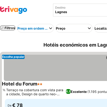
Destino
Filtros
Preço em ordem crescente
Preço
Localiz
Hotéis económicos em Lag
Escolha popular
Hotel du Forum
2 Estrelas
Terraço na cobertura com vista para
Excelente
(1.195 pont
8,5
a cidade, Design de quarto neo-
provençal
€ 78
De