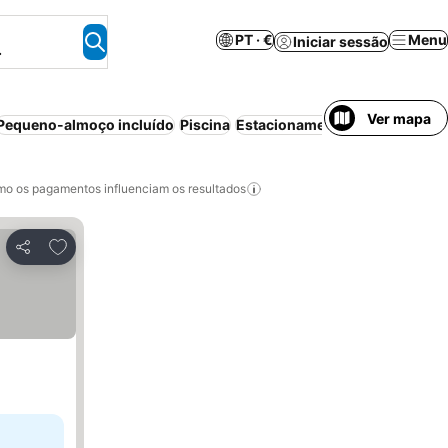
PT · €
Menu
Iniciar sessão
.
Ver mapa
Pequeno-almoço incluído
Piscina
Estacionamento
Praia
Cancela
o os pagamentos influenciam os resultados
Adicionar aos favoritos
Partilhar