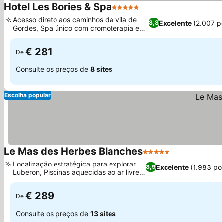
Hotel Les Bories & Spa
5 Estrelas
Acesso direto aos caminhos da vila de
Excelente
(2.007 p
8,8
Gordes, Spa único com cromoterapia e
terapia de luz
€ 281
De
Consulte os preços de
8 sites
Escolha popular
Le Mas des Herbes Blanches
5 Estrelas
Localização estratégica para explorar
Excelente
(1.983 po
8,9
Luberon, Piscinas aquecidas ao ar livre e
cobertas
€ 289
De
Consulte os preços de
13 sites