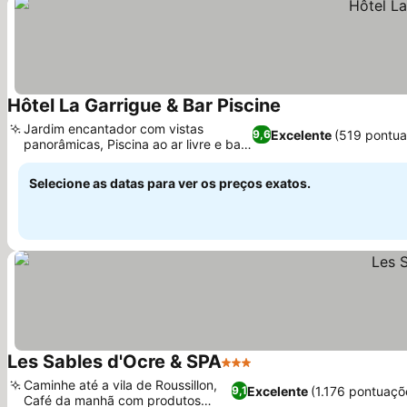
Hôtel La Garrigue & Bar Piscine
Jardim encantador com vistas
Excelente
(519 pontua
9,6
panorâmicas, Piscina ao ar livre e bar
na piscina
Selecione as datas para ver os preços exatos.
Les Sables d'Ocre & SPA
3 Estrelas
Caminhe até a vila de Roussillon,
Excelente
(1.176 pontuaçõ
9,1
Café da manhã com produtos