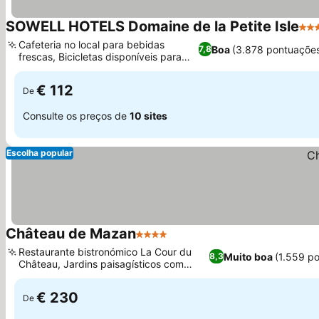
SOWELL HOTELS Domaine de la Petite Isle
4 E
Cafeteria no local para bebidas
Boa
(3.878 pontuaçõe
7,8
frescas, Bicicletas disponíveis para
aluguel
€ 112
De
Consulte os preços de
10 sites
Escolha popular
Château de Mazan
4 Estrelas
Restaurante bistronómico La Cour du
Muito boa
(1.559 p
8,3
Château, Jardins paisagísticos com
piscina exterior
€ 230
De