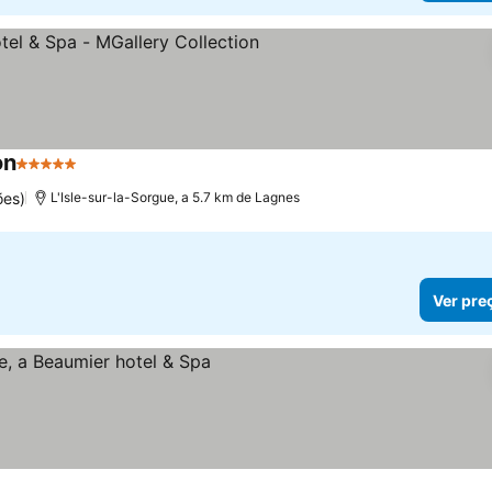
on
5 Estrelas
ões)
L'Isle-sur-la-Sorgue, a 5.7 km de Lagnes
Ver pre