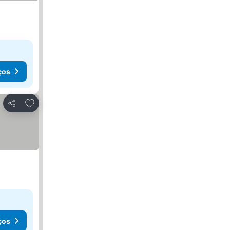
ços
Adicionar aos favoritos
Partilhar
ços