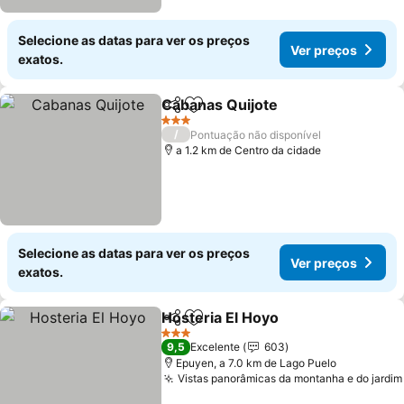
Selecione as datas para ver os preços
Ver preços
exatos.
Cabanas Quijote
Partilhar
Adicionar aos favoritos
Ver preço
3 Estrelas
/
Pontuação não disponível
a 1.2 km de Centro da cidade
Selecione as datas para ver os preços
Ver preços
exatos.
Hosteria El Hoyo
Partilhar
Adicionar aos favoritos
Ver preço
3 Estrelas
9,5
Excelente
603
Epuyen, a 7.0 km de Lago Puelo
Vistas panorâmicas da montanha e do jardim