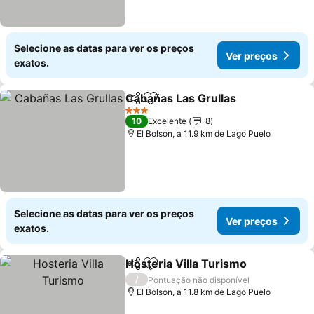
Selecione as datas para ver os preços
Ver preços
exatos.
Cabañas Las Grullas
Partilhar
Adicionar aos favoritos
Ver p
3 Estrelas
10
Excelente
8
El Bolson, a 11.9 km de Lago Puelo
Selecione as datas para ver os preços
Ver preços
exatos.
Hosteria Villa Turismo
Partilhar
Adicionar aos favoritos
Ver 
/
Pontuação não disponível
El Bolson, a 11.8 km de Lago Puelo