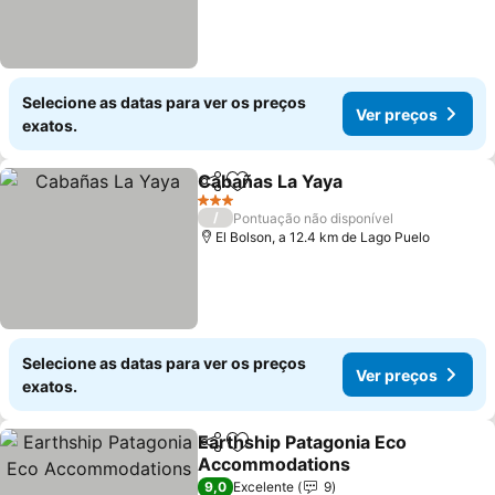
Selecione as datas para ver os preços
Ver preços
exatos.
Cabañas La Yaya
Partilhar
Adicionar aos favoritos
Ver preço
3 Estrelas
/
Pontuação não disponível
El Bolson, a 12.4 km de Lago Puelo
Selecione as datas para ver os preços
Ver preços
exatos.
Earthship Patagonia Eco
Partilhar
Adicionar aos favoritos
Accommodations
Ver preços
9,0
Excelente
9