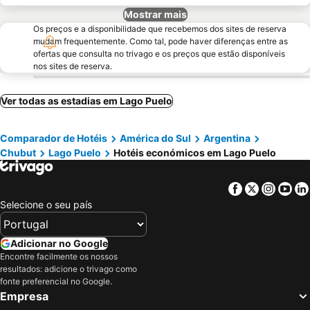
Mostrar mais
Os preços e a disponibilidade que recebemos dos sites de reserva
mudam frequentemente. Como tal, pode haver diferenças entre as
ofertas que consulta no trivago e os preços que estão disponíveis
nos sites de reserva.
Ver todas as estadias em Lago Puelo
Comparador de Hotéis
América do Sul
Argentina
Chubut
Lago Puelo
Hotéis económicos em Lago Puelo
Facebook
Twitter
Insta
Yo
Selecione o seu país
Adicionar no Google
Encontre facilmente os nossos
resultados: adicione o trivago como
fonte preferencial no Google.
Empresa