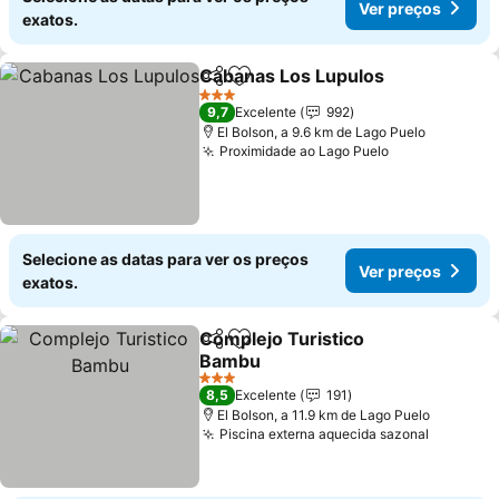
Ver preços
exatos.
Cabanas Los Lupulos
Partilhar
Adicionar aos favoritos
Ver 
3 Estrelas
9,7
Excelente
992
El Bolson, a 9.6 km de Lago Puelo
Proximidade ao Lago Puelo
Ver preços
Selecione as datas para ver os preços
Ver preços
exatos.
Complejo Turistico
Partilhar
Adicionar aos favoritos
Bambu
Ver preços
3 Estrelas
8,5
Excelente
191
El Bolson, a 11.9 km de Lago Puelo
Piscina externa aquecida sazonal
Ver pre