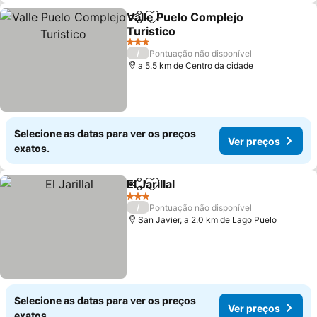
Valle Puelo Complejo
Partilhar
Adicionar aos favoritos
Turistico
Ver preços
3 Estrelas
/
Pontuação não disponível
a 5.5 km de Centro da cidade
Selecione as datas para ver os preços
Ver preços
exatos.
El Jarillal
Partilhar
Adicionar aos favoritos
Ver preços
3 Estrelas
/
Pontuação não disponível
San Javier, a 2.0 km de Lago Puelo
Selecione as datas para ver os preços
Ver preços
exatos.