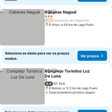
Cabanas Nagual
Partilhar
Adicionar aos favoritos
Ver preço
3 Estrelas
/
Pontuação não disponível
El Hoyo, a 6.6 km de Lago Puelo
Selecione as datas para ver os preços
Ver preços
exatos.
Complejo Turistico Luz
Partilhar
Adicionar aos favoritos
De Luna
Ver preços
1 Estrelas
6,9
542
El Bolson, a 12.3 km de Lago Puelo
Estacionamento privativo seguro
Ver preç