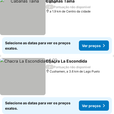
Cabanas Taina
Partilhar
Adicionar aos favoritos
Ver preços
/
Pontuação não disponível
a 1.9 km de Centro da cidade
Selecione as datas para ver os preços
Ver preços
exatos.
Chacra La Escondida
Partilhar
Adicionar aos favoritos
Ver p
/
Pontuação não disponível
Cushamen, a 3.6 km de Lago Puelo
Selecione as datas para ver os preços
Ver preços
exatos.