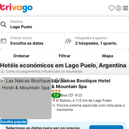
Favoritos
Iniciar
Me
Destino
Lago Puelo
Check-in/out
Hóspedes e quartos
Escolha as datas
2 hóspedes, 1 quarto.
Ordenar
Filtrar
Mapa
Hotéis económicos em Lago Puelo, Argentina
Como os pagamentos influenciam os resultados
Las Nalcas Boutique Hotel
Partilhar
Adicionar aos favoritos
& Mountain Spa
Ver preços
3 Estrelas
7,5
Boa
412
El Bolson, a 11.0 km de Lago Puelo
Piscina externa aquecida com vista para a
montanha
Escolha popular
Selecione as datas para ver os preços