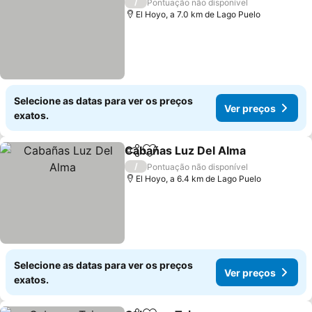
/
Pontuação não disponível
El Hoyo, a 7.0 km de Lago Puelo
Selecione as datas para ver os preços
Ver preços
exatos.
Cabañas Luz Del Alma
Partilhar
Adicionar aos favoritos
Ver
/
Pontuação não disponível
El Hoyo, a 6.4 km de Lago Puelo
Selecione as datas para ver os preços
Ver preços
exatos.