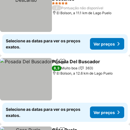
Ver preços
5 Estrelas
/
Pontuação não disponível
El Bolson, a 11.1 km de Lago Puelo
Selecione as datas para ver os preços
Ver preços
exatos.
Posada Del Buscador
Partilhar
Adicionar aos favoritos
Ver 
8,3
Muito boa
363
El Bolson, a 12.6 km de Lago Puelo
Selecione as datas para ver os preços
Ver preços
exatos.