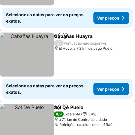
Selecione as datas para ver os preços
Ver preços
exatos.
Cabañas Huayra
Partilhar
Adicionar aos favoritos
Ver preço
/
Pontuação não disponível
El Hoyo, a 7.2 km de Lago Puelo
Selecione as datas para ver os preços
Ver preços
exatos.
Sol De Puelo
Partilhar
Adicionar aos favoritos
Ver preços
8,9
Excelente
342
a 7.1 km de Centro da cidade
Refeições caseiras do chef Raúl
Ver preç