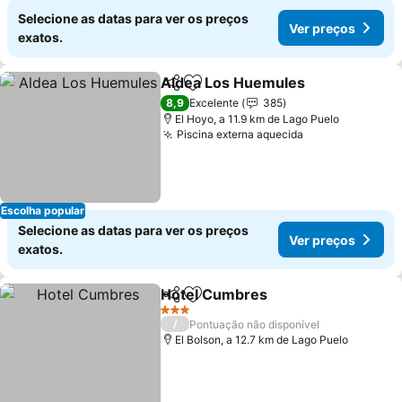
Selecione as datas para ver os preços
Ver preços
exatos.
Aldea Los Huemules
Partilhar
Adicionar aos favoritos
Ver p
8,9
Excelente
385
El Hoyo, a 11.9 km de Lago Puelo
Piscina externa aquecida
Ver preços
Escolha popular
Selecione as datas para ver os preços
Ver preços
exatos.
Hotel Cumbres
Partilhar
Adicionar aos favoritos
Ver preços
3 Estrelas
/
Pontuação não disponível
El Bolson, a 12.7 km de Lago Puelo