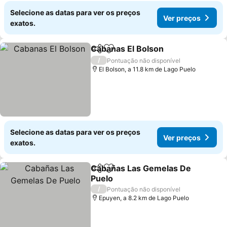
Selecione as datas para ver os preços
Ver preços
exatos.
Cabanas El Bolson
Partilhar
Adicionar aos favoritos
Ver pre
/
Pontuação não disponível
El Bolson, a 11.8 km de Lago Puelo
Selecione as datas para ver os preços
Ver preços
exatos.
Cabañas Las Gemelas De
Partilhar
Adicionar aos favoritos
Puelo
Ver preços
/
Pontuação não disponível
Epuyen, a 8.2 km de Lago Puelo