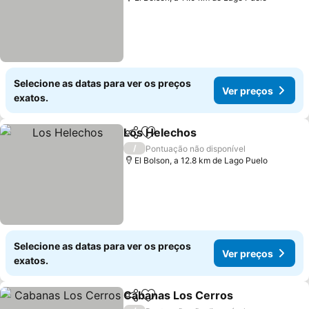
Selecione as datas para ver os preços
Ver preços
exatos.
Los Helechos
Partilhar
Adicionar aos favoritos
Ver preços
/
Pontuação não disponível
El Bolson, a 12.8 km de Lago Puelo
Selecione as datas para ver os preços
Ver preços
exatos.
Cabanas Los Cerros
Partilhar
Adicionar aos favoritos
Ver p