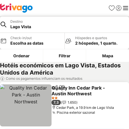
Favoritos
Iniciar
Me
Destino
Lago Vista
Check-in/out
Hóspedes e quartos
Escolha as datas
2 hóspedes, 1 quarto.
Ordenar
Filtrar
Mapa
Hotéis económicos em Lago Vista, Estados
Unidos da América
Como os pagamentos influenciam os resultados
Quality Inn Cedar Park -
Partilhar
Adicionar aos favoritos
Austin Northwest
Ver preços
2 Estrelas
7,3
1.650
Cedar Park, a 19.9 km de Lago Vista
Piscina exterior sazonal
Ver preços