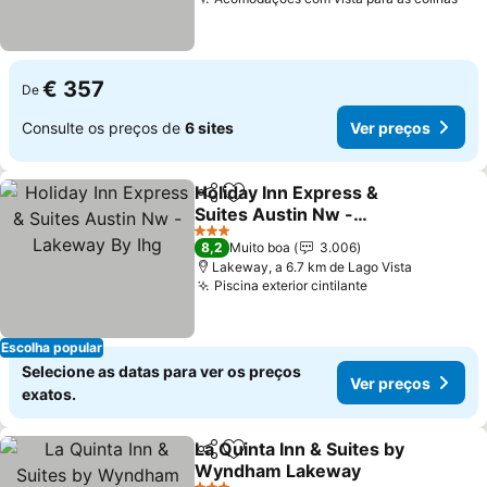
Ver
€ 357
De
Consulte os preços de
6 sites
Ver preços
Holiday Inn Express &
Partilhar
Adicionar aos favoritos
Suites Austin Nw -
Lakeway By Ihg
Ver preços
3 Estrelas
8,2
Muito boa
3.006
Lakeway, a 6.7 km de Lago Vista
Piscina exterior cintilante
Ver preços
Escolha popular
Selecione as datas para ver os preços
Ver preços
exatos.
La Quinta Inn & Suites by
Partilhar
Adicionar aos favoritos
Wyndham Lakeway