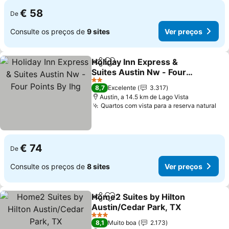
€ 58
De
Consulte os preços de
9 sites
Ver preços
Holiday Inn Express &
Partilhar
Adicionar aos favoritos
Suites Austin Nw - Four
Points By Ihg
Ver preços
2 Estrelas
8,7
Excelente
3.317
Austin, a 14.5 km de Lago Vista
Quartos com vista para a reserva natural
Ver
€ 74
De
Consulte os preços de
8 sites
Ver preços
Home2 Suites by Hilton
Partilhar
Adicionar aos favoritos
Austin/Cedar Park, TX
Ver preços
3 Estrelas
8,1
Muito boa
2.173