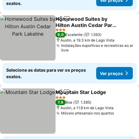
Ver preços
exatos.
Homewood Suites by
Partilhar
Adicionar aos favoritos
Hilton Austin Cedar Park
Lakeline
Ver preços
3 Estrelas
9,0
Excelente
1.593
Austin, a 19.3 km de Lago Vista
Instalações esportivas e recreativas ao ar
livre
Selecione as datas para ver os preços
Ver preços
exatos.
Mountain Star Lodge
Partilhar
Adicionar aos favoritos
Ver p
3 Estrelas
7,6
Boa
1.385
Austin, a 11.8 km de Lago Vista
Móveis artesanais nos quartos
Ver preço