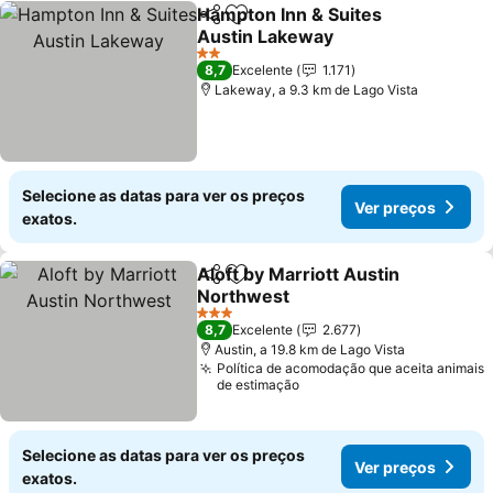
Hampton Inn & Suites
Partilhar
Adicionar aos favoritos
Austin Lakeway
Ver preços
2 Estrelas
8,7
Excelente
1.171
Lakeway, a 9.3 km de Lago Vista
Selecione as datas para ver os preços
Ver preços
exatos.
Aloft by Marriott Austin
Partilhar
Adicionar aos favoritos
Northwest
Ver preços
3 Estrelas
8,7
Excelente
2.677
Austin, a 19.8 km de Lago Vista
Política de acomodação que aceita animais
de estimação
Selecione as datas para ver os preços
Ver preços
exatos.