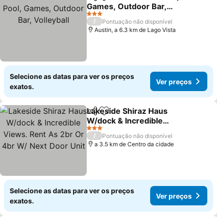
Partilhar
Adicionar aos favoritos
Games, Outdoor Bar,
Volleyball
Ver preços
3 Estrelas
/
Pontuação não disponível
Austin, a 6.3 km de Lago Vista
Selecione as datas para ver os preços
Ver preços
exatos.
Lakeside Shiraz Haus
Partilhar
Adicionar aos favoritos
W/dock & Incredible
Views. Rent As 2br Or
Ver preços
3 Estrelas
/
Pontuação não disponível
4br W/ Next Door Unit
a 3.5 km de Centro da cidade
Selecione as datas para ver os preços
Ver preços
exatos.