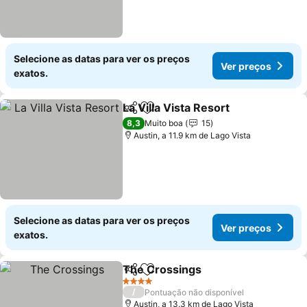
Selecione as datas para ver os preços
Ver preços
exatos.
La Villa Vista Resort
Partilhar
Adicionar aos favoritos
Ver pr
8,3
Muito boa
15
Austin, a 11.9 km de Lago Vista
Selecione as datas para ver os preços
Ver preços
exatos.
The Crossings
Partilhar
Adicionar aos favoritos
Ver preços
4 Estrelas
/
Pontuação não disponível
Austin, a 13.3 km de Lago Vista