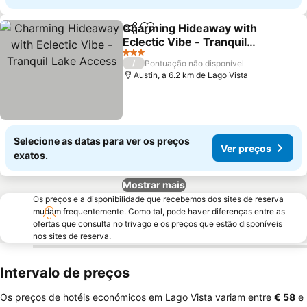
Charming Hideaway with
Partilhar
Adicionar aos favoritos
Eclectic Vibe - Tranquil
Lake Access
Ver preços
3 Estrelas
/
Pontuação não disponível
Austin, a 6.2 km de Lago Vista
Selecione as datas para ver os preços
Ver preços
exatos.
Mostrar mais
Os preços e a disponibilidade que recebemos dos sites de reserva
mudam frequentemente. Como tal, pode haver diferenças entre as
ofertas que consulta no trivago e os preços que estão disponíveis
nos sites de reserva.
Intervalo de preços
Os preços de hotéis económicos em Lago Vista variam entre
‎€ 58
e