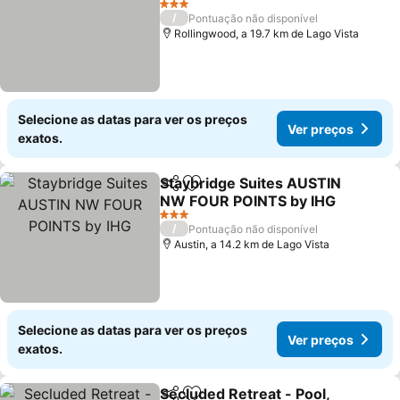
Ver preços
3 Estrelas
/
Pontuação não disponível
Rollingwood, a 19.7 km de Lago Vista
Selecione as datas para ver os preços
Ver preços
exatos.
Staybridge Suites AUSTIN
Partilhar
Adicionar aos favoritos
NW FOUR POINTS by IHG
Ver preços
3 Estrelas
/
Pontuação não disponível
Austin, a 14.2 km de Lago Vista
Selecione as datas para ver os preços
Ver preços
exatos.
Secluded Retreat - Pool,