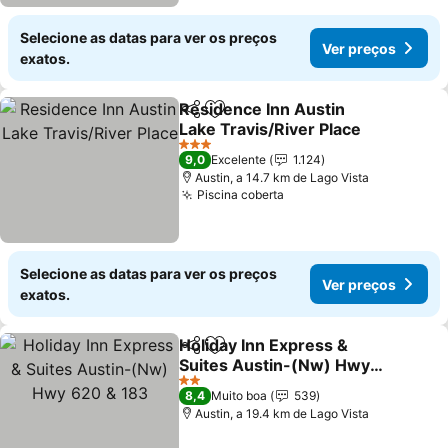
Selecione as datas para ver os preços
Ver preços
exatos.
Residence Inn Austin
Partilhar
Adicionar aos favoritos
Lake Travis/River Place
Ver preços
3 Estrelas
9,0
Excelente
1.124
Austin, a 14.7 km de Lago Vista
Piscina coberta
Ver preços
Selecione as datas para ver os preços
Ver preços
exatos.
Holiday Inn Express &
Partilhar
Adicionar aos favoritos
Suites Austin-(Nw) Hwy
620 & 183
Ver preços
2 Estrelas
8,4
Muito boa
539
Austin, a 19.4 km de Lago Vista