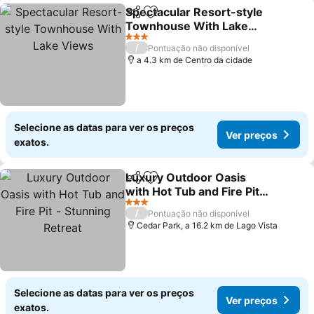
Spectacular Resort-style
Partilhar
Adicionar aos favoritos
Townhouse With Lake
Views
Ver preços
3 Estrelas
/
Pontuação não disponível
a 4.3 km de Centro da cidade
Selecione as datas para ver os preços
Ver preços
exatos.
Luxury Outdoor Oasis
Partilhar
Adicionar aos favoritos
with Hot Tub and Fire Pit -
Stunning Retreat
Ver preços
3 Estrelas
/
Pontuação não disponível
Cedar Park, a 16.2 km de Lago Vista
Selecione as datas para ver os preços
Ver preços
exatos.