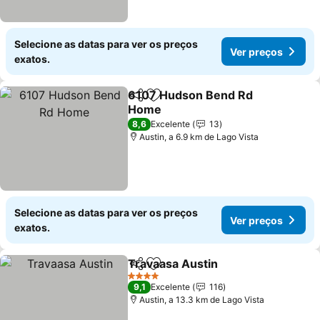
Selecione as datas para ver os preços
Ver preços
exatos.
6107 Hudson Bend Rd
Partilhar
Adicionar aos favoritos
Home
Ver preços
8,6
Excelente
13
Austin, a 6.9 km de Lago Vista
Selecione as datas para ver os preços
Ver preços
exatos.
Travaasa Austin
Partilhar
Adicionar aos favoritos
Ver preço
4 Estrelas
9,1
Excelente
116
Austin, a 13.3 km de Lago Vista