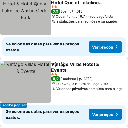
Hotel Que at Lakeline
Austin Cedar Park
Ver preços
2 Estrelas
7,9
Boa
1.615
Cedar Park, a 19.7 km de Lago Vista
Instalações para reuniões e banquetes
Ver 
Selecione as datas para ver os preços
Ver preços
exatos.
Vintage Villas Hotel &
Partilhar
Adicionar aos favoritos
Events
Ver preços
2 Estrelas
8,9
Excelente
1.172
Lakeway, a 6.7 km de Lago Vista
Varandas privativas com vista para o lago
Ve
Escolha popular
Selecione as datas para ver os preços
Ver preços
exatos.