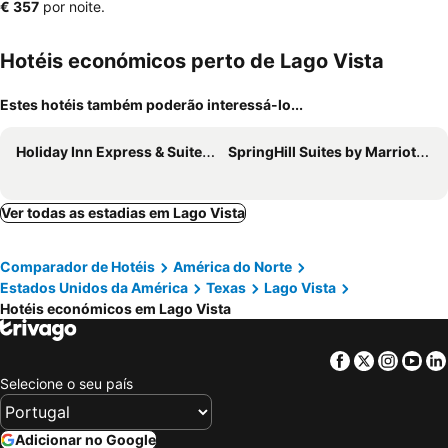
‎€ 357
por noite.
Hotéis económicos perto de Lago Vista
Estes hotéis também poderão interessá-lo...
Holiday Inn Express & Suites Austin Nw - Four Points By Ihg
SpringHill Suites by Marriott Austin West/Lakeway
Ver todas as estadias em Lago Vista
Comparador de Hotéis
América do Norte
Estados Unidos da América
Texas
Lago Vista
Hotéis económicos em Lago Vista
Facebook
Twitter
Insta
Yo
Selecione o seu país
Adicionar no Google