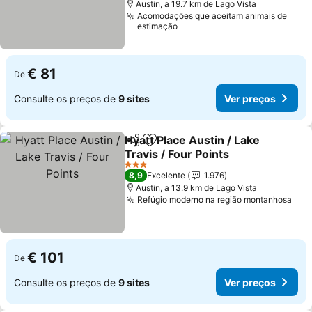
Austin, a 19.7 km de Lago Vista
Acomodações que aceitam animais de
estimação
€ 81
De
Consulte os preços de
9 sites
Ver preços
Hyatt Place Austin / Lake
Partilhar
Adicionar aos favoritos
Travis / Four Points
Ver preços
3 Estrelas
8,9
Excelente
1.976
Austin, a 13.9 km de Lago Vista
Refúgio moderno na região montanhosa
Ver
€ 101
De
Consulte os preços de
9 sites
Ver preços