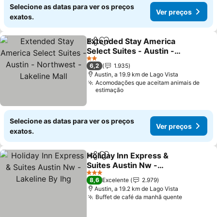
Selecione as datas para ver os preços
Ver preços
exatos.
Extended Stay America
Partilhar
Adicionar aos favoritos
Select Suites - Austin -
Northwest - Lakeline Mall
Ver preços
2 Estrelas
6,2
1.935
Austin, a 19.9 km de Lago Vista
Acomodações que aceitam animais de
estimação
Selecione as datas para ver os preços
Ver preços
exatos.
Holiday Inn Express &
Partilhar
Adicionar aos favoritos
Suites Austin Nw -
Lakeline By Ihg
Ver preços
3 Estrelas
8,6
Excelente
2.979
Austin, a 19.2 km de Lago Vista
Buffet de café da manhã quente
Ver preç