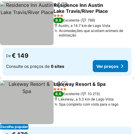
Residence Inn Austin
Partilhar
Adicionar aos favoritos
Lake Travis/River Place
Ver preços
3 Estrelas
8,9
Excelente
769
Austin, a 14.7 km de Lago Vista
Acomodações que aceitam animais de
estimação
€ 149
De
Consulte os preços de
6 sites
Ver preços
Lakeway Resort & Spa
Partilhar
Adicionar aos favoritos
Ver
4 Estrelas
8,6
Excelente
10.215
Lakeway, a 5.3 km de Lago Vista
Spa completo com vista para o lago
Ver pr
Escolha popular