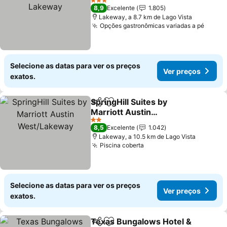
Ver preços
3 Estrelas
8,9
Excelente
1.805
Lakeway, a 8.7 km de Lago Vista
Opções gastronômicas variadas a pé
Ver p
Selecione as datas para ver os preços
Ver preços
exatos.
SpringHill Suites by
Partilhar
Adicionar aos favoritos
Marriott Austin
West/Lakeway
Ver preços
2 Estrelas
8,5
Excelente
1.042
Lakeway, a 10.5 km de Lago Vista
Piscina coberta
Ver preços
Selecione as datas para ver os preços
Ver preços
exatos.
Texas Bungalows Hotel &
Partilhar
Adicionar aos favoritos