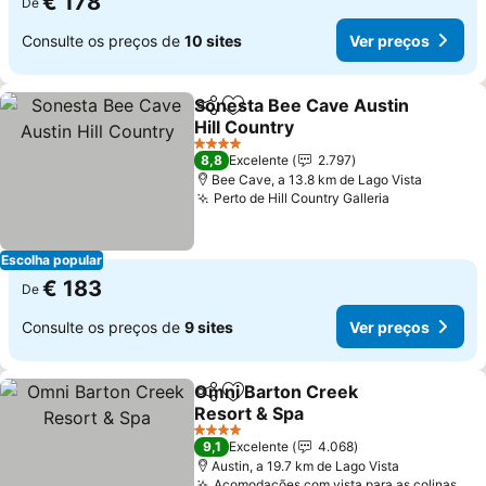
€ 178
De
Consulte os preços de
10 sites
Ver preços
Sonesta Bee Cave Austin
Partilhar
Adicionar aos favoritos
Hill Country
Ver preços
4 Estrelas
8,8
Excelente
2.797
Bee Cave, a 13.8 km de Lago Vista
Perto de Hill Country Galleria
Ver preços
Escolha popular
€ 183
De
Consulte os preços de
9 sites
Ver preços
Omni Barton Creek
Partilhar
Adicionar aos favoritos
Resort & Spa
Ver preços
4 Estrelas
9,1
Excelente
4.068
Austin, a 19.7 km de Lago Vista
Acomodações com vista para as colinas