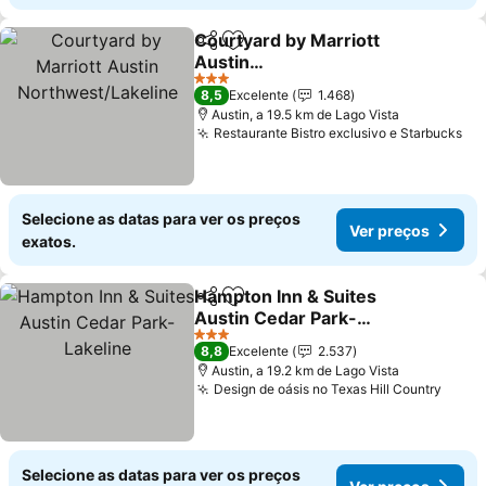
Courtyard by Marriott
Partilhar
Adicionar aos favoritos
Austin
Northwest/Lakeline
Ver preços
3 Estrelas
8,5
Excelente
1.468
Austin, a 19.5 km de Lago Vista
Restaurante Bistro exclusivo e Starbucks
Ve
Selecione as datas para ver os preços
Ver preços
exatos.
Hampton Inn & Suites
Partilhar
Adicionar aos favoritos
Austin Cedar Park-
Lakeline
Ver preços
3 Estrelas
8,8
Excelente
2.537
Austin, a 19.2 km de Lago Vista
Design de oásis no Texas Hill Country
Ver p
Selecione as datas para ver os preços