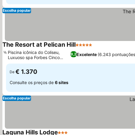
Escolha popular
The Resort at Pelican Hill
5 Estrelas
Ver preços
Piscina icônica do Coliseu,
Excelente
(6.243 pontuações
9,2
Luxuoso spa Forbes Cinco
Ver preços
Estrelas
€ 1.370
De
Consulte os preços de
6 sites
Escolha popular
Laguna Hills Lodge