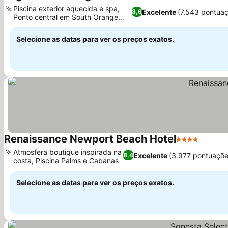
3 Estrelas
Ver preços
Piscina exterior aquecida e spa,
Excelente
(7.543 pontua
8,6
Ponto central em South Orange
Ver preços
County
Selecione as datas para ver os preços exatos.
Renaissance Newport Beach Hotel
4 Estrelas
Ver pr
Atmosfera boutique inspirada na
Excelente
(3.977 pontuaçõe
8,4
costa, Piscina Palms e Cabanas
Ver preços
Selecione as datas para ver os preços exatos.