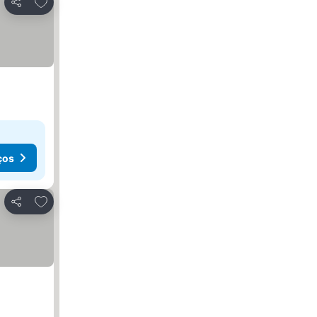
Adicionar aos favoritos
Partilhar
ços
Adicionar aos favoritos
Partilhar