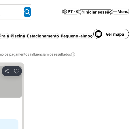
PT · €
Menu
Iniciar sessão
.
Ver mapa
Praia
Piscina
Estacionamento
Pequeno-almoço incluído
Resort
o os pagamentos influenciam os resultados
Adicionar aos favoritos
Partilhar