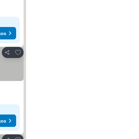
ços
Adicionar aos favoritos
Partilhar
ços