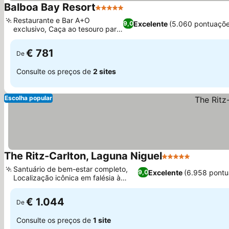
Balboa Bay Resort
5 Estrelas
Ver preços
Restaurante e Bar A+O
Excelente
(5.060 pontuaçõe
9,0
exclusivo, Caça ao tesouro para
Ver preços
a família
€ 781
De
Consulte os preços de
2 sites
Escolha popular
The Ritz-Carlton, Laguna Niguel
5 Estrelas
Ver preç
Santuário de bem-estar completo,
Excelente
(6.958 pontu
9,0
Localização icônica em falésia à
Ver preços
beira-mar
€ 1.044
De
Consulte os preços de
1 site