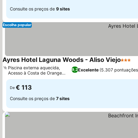
Consulte os preços de
9 sites
Escolha popular
Ayres Hotel Laguna Woods - Aliso Viejo
3 Estre
Ve
Piscina externa aquecida,
Excelente
(5.307 pontuações
9,2
Acesso à Costa de Orange
Ver preços
County
€ 113
De
Consulte os preços de
7 sites