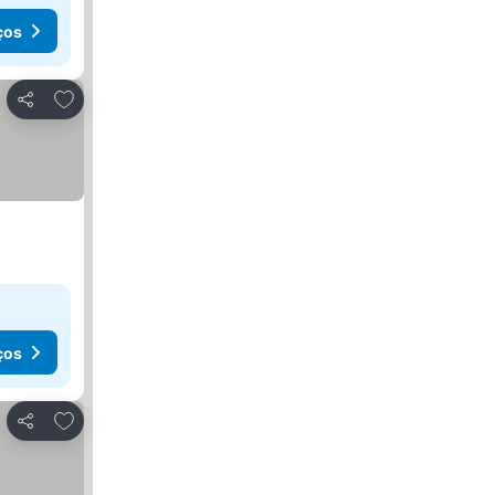
ços
Adicionar aos favoritos
Partilhar
ços
Adicionar aos favoritos
Partilhar