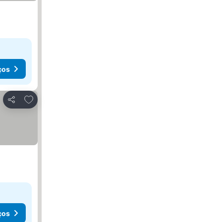
ços
Adicionar aos favoritos
Partilhar
ços