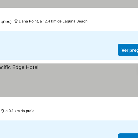
las
r preços
ações)
Dana Point, a 12.4 km de Laguna Beach
Ver pre
a 0.1 km da praia