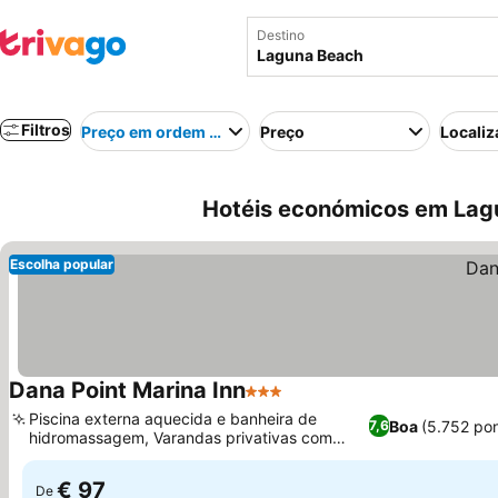
Destino
Filtros
Preço em ordem crescente
Preço
Localiz
Hotéis económicos em Lag
Escolha popular
Dana Point Marina Inn
3 Estrelas
Ver preços
Piscina externa aquecida e banheira de
Boa
(5.752 po
7,6
hidromassagem, Varandas privativas com
Ver preços
vista para o porto
€ 97
De