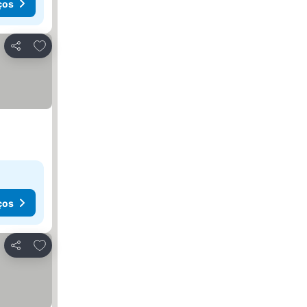
ços
Adicionar aos favoritos
Partilhar
ços
Adicionar aos favoritos
Partilhar