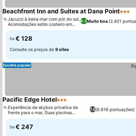
Beachfront Inn and Suites at Dana Point
3 Estre
Ve
Jacuzzi à beira-mar com pôr do sol,
Muito boa
(2.401 pontu
8,2
Acomodações estilo costeiro em
Ver preços
suítes
€ 128
De
Consulte os preços de
9 sites
Escolha popular
Pacific Edge Hotel
3 Estrelas
Ver preços
Experiência de skybox privativa de
(6.616 pontuações)
7,2
frente para o mar, Duas piscinas
Ver preços
externas
€ 247
De