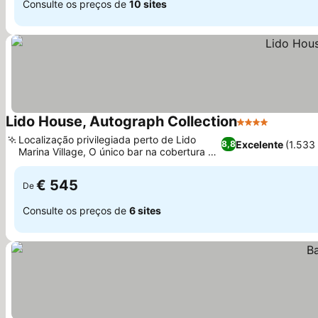
Consulte os preços de
10 sites
Lido House, Autograph Collection
4 Estrelas
Ver preç
Localização privilegiada perto de Lido
Excelente
(1.533
8,8
Marina Village, O único bar na cobertura de
Ver preços
Newport Beach
€ 545
De
Consulte os preços de
6 sites