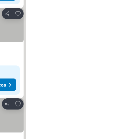
Adicionar aos favoritos
Partilhar
ços
Adicionar aos favoritos
Partilhar