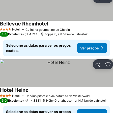
Partilhar
Ad
Bellevue Rheinhotel
Ver preços
Hotel
Culinária gourmet no Le Chopin
Ver preços
4 Estrelas
8,8
Excelente
4.744
Boppard, a 8.5 km de Lahnstein
Selecione as datas para ver os preços
Ver preços
exatos.
Partilhar
Ad
Hotel Heinz
Ver preços
Hotel
Cenário pitoresco da natureza de Westerwald
Ver preços
4 Estrelas
9,0
Excelente
14.833
Höhr-Grenzhausen, a 14.7 km de Lahnstein
Selecione as datas para ver os preços