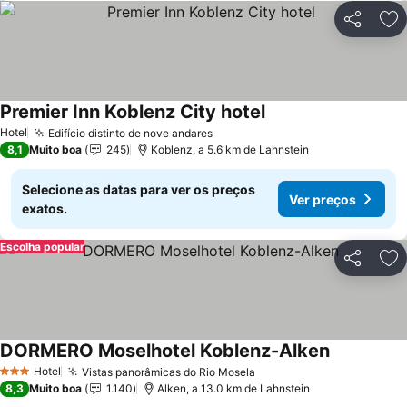
Partilhar
Ad
Premier Inn Koblenz City hotel
Ver preços
Hotel
Edifício distinto de nove andares
Ver preços
8,1
Muito boa
245
Koblenz, a 5.6 km de Lahnstein
Selecione as datas para ver os preços
Ver preços
exatos.
Escolha popular
Partilhar
Ad
DORMERO Moselhotel Koblenz-Alken
Ver preços
Hotel
Vistas panorâmicas do Rio Mosela
Ver preços
3 Estrelas
8,3
Muito boa
1.140
Alken, a 13.0 km de Lahnstein