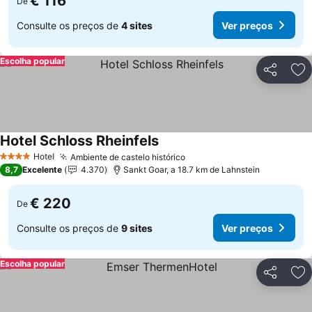
€ 116
De
Consulte os preços de
4 sites
Ver preços
Escolha popular
Partilhar
Ad
Hotel Schloss Rheinfels
Ver preços
Hotel
Ambiente de castelo histórico
Ver preços
4 Estrelas
8,7
Excelente
4.370
Sankt Goar, a 18.7 km de Lahnstein
€ 220
De
Consulte os preços de
9 sites
Ver preços
Escolha popular
Partilhar
Ad