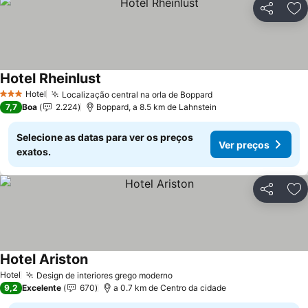
Partilhar
Ad
Hotel Rheinlust
Ver preços
Hotel
Localização central na orla de Boppard
Ver preços
3 Estrelas
7,7
Boa
2.224
Boppard, a 8.5 km de Lahnstein
Selecione as datas para ver os preços
Ver preços
exatos.
Partilhar
Ad
Hotel Ariston
Ver preços
Hotel
Design de interiores grego moderno
Ver preços
9,2
Excelente
670
a 0.7 km de Centro da cidade