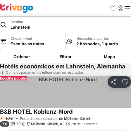
Favoritos
Iniciar
Me
Destino
Lahnstein
Check-in/out
Hóspedes e quartos
Escolha as datas
2 hóspedes, 1 quarto.
Ordenar
Filtrar
Mapa
Hotéis económicos em Lahnstein, Alemanha
Como os pagamentos influenciam os resultados
Escolha popular
Partilhar
Ad
B&B HOTEL Koblenz-Nord
Ver preços
Hotel
Perto das comodidades de Mülheim-Kärlich
Ver preços
1 Estrelas
7,0
700
Mülheim-Kärlich, a 10.5 km de Lahnstein