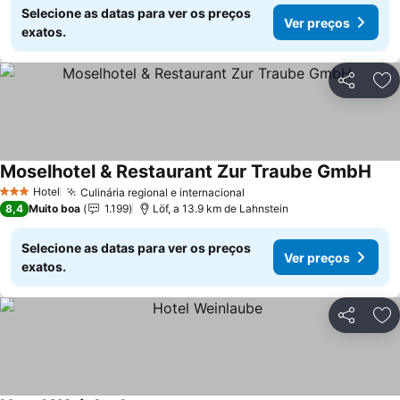
Selecione as datas para ver os preços
Ver preços
exatos.
Partilhar
Ad
Moselhotel & Restaurant Zur Traube GmbH
Ver 
Hotel
Culinária regional e internacional
Ver preços
3 Estrelas
8,4
Muito boa
1.199
Löf, a 13.9 km de Lahnstein
Selecione as datas para ver os preços
Ver preços
exatos.
Partilhar
Ad