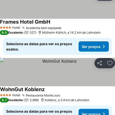
Frames Hotel GmbH
Ver preços
Hotel
Academia bem equipada
Ver preços
4 Estrelas
9,0
Excelente
527
Mülheim-Kärlich, a 14.2 km de Lahnstein
Selecione as datas para ver os preços
Ver preços
exatos.
Partilhar
Ad
WohnGut Koblenz
Ver preços
Hotel
Restaurante MarieLouis
Ver preços
4 Estrelas
8,7
Excelente
2.968
Koblenz, a 5.9 km de Lahnstein
Selecione as datas para ver os preços
Ver preços