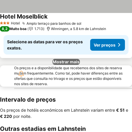
Hotel Moselblick
Ver preços
Hotel
Amplo terraço para banhos de sol
Ver preços
3 Estrelas
8,2
Muito boa
1.713
Winningen, a 5.8 km de Lahnstein
Selecione as datas para ver os preços
Ver preços
exatos.
Mostrar mais
Os preços e a disponibilidade que recebemos dos sites de reserva
mudam frequentemente. Como tal, pode haver diferenças entre as
ofertas que consulta no trivago e os preços que estão disponíveis
nos sites de reserva.
Intervalo de preços
Os preços de hotéis económicos em Lahnstein variam entre
‎€ 51
e
‎€ 220
por noite.
Outras estadias em Lahnstein