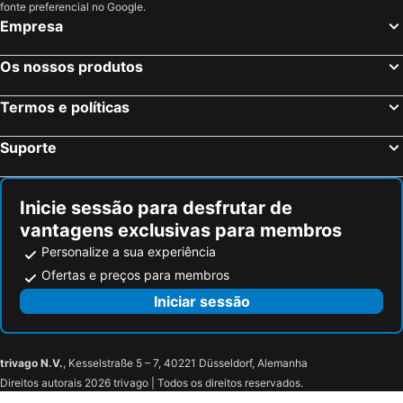
fonte preferencial no Google.
Hotel friends Mittelrhein
Weinhaus Fries
Empresa
Hotel basehouse
bestprice Hotel Bendorf Koblenz
Gästehaus der Abtei Sayn
Romantisches Hotel zur Post
Os nossos produtos
Hotel Heinz
Hotel Ristorante Lucania bei Gerardo
Termos e políticas
Pension Waldesruh
Hotel Schloss Rheinfels
Rheinhotel St. Goar
TIN INN Montabaur l einfach gut - Das Hotel aus hochwertig ausgebauten Überseecontainern
Suporte
Inicie sessão para desfrutar de
vantagens exclusivas para membros
Personalize a sua experiência
Ofertas e preços para membros
Iniciar sessão
trivago N.V.
, Kesselstraße 5 – 7, 40221 Düsseldorf, Alemanha
Direitos autorais 2026 trivago | Todos os direitos reservados.