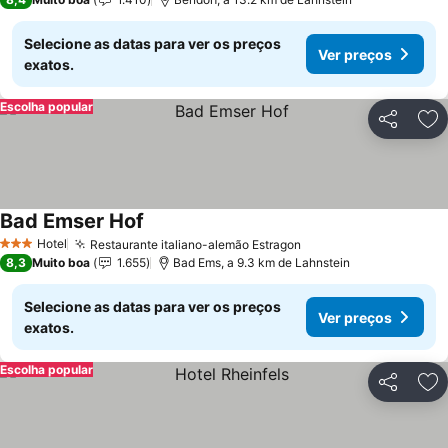
Selecione as datas para ver os preços
Ver preços
exatos.
Escolha popular
Partilhar
Ad
Bad Emser Hof
Ver preços
Hotel
Restaurante italiano-alemão Estragon
Ver preços
3 Estrelas
8,3
Muito boa
1.655
Bad Ems, a 9.3 km de Lahnstein
Selecione as datas para ver os preços
Ver preços
exatos.
Escolha popular
Partilhar
Ad