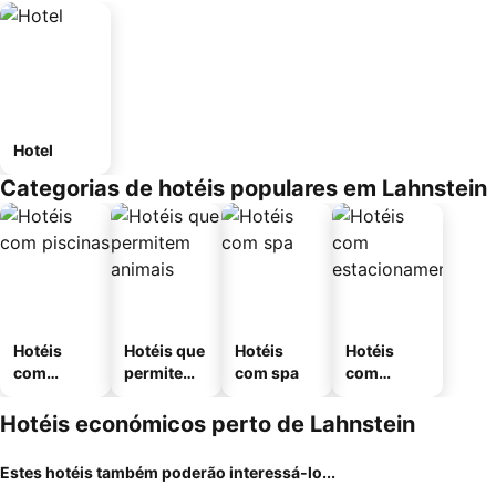
Hotel
Categorias de hotéis populares em Lahnstein
Hotéis
Hotéis que
Hotéis
Hotéis
com
permitem
com spa
com
piscinas
animais
estaciona
mento
Hotéis económicos perto de Lahnstein
Estes hotéis também poderão interessá-lo...