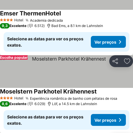
Emser ThermenHotel
Ver preços
Hotel
Academia dedicada
Ver preços
4 Estrelas
9,3
Excelente
6.512
Bad Ems, a 8.1 km de Lahnstein
Selecione as datas para ver os preços
Ver preços
exatos.
Escolha popular
Partilhar
Ad
Moselstern Parkhotel Krähennest
Ver preços
Hotel
Experiência romântica de banho com pétalas de rosa
Ver pr
4 Estrelas
8,6
Excelente
6.029
Löf, a 14.5 km de Lahnstein
Selecione as datas para ver os preços
Ver preços
exatos.