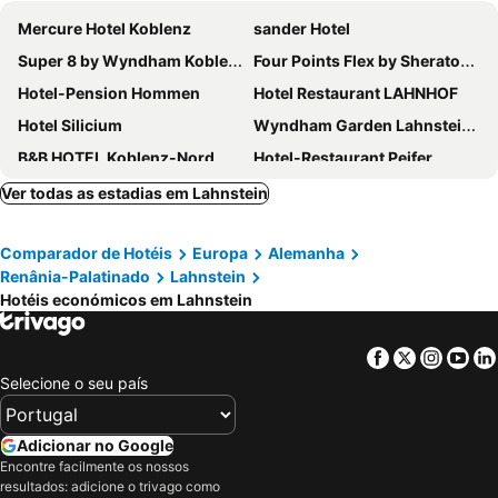
Mercure Hotel Koblenz
sander Hotel
Super 8 by Wyndham Koblenz
Four Points Flex by Sheraton Koblenz
Hotel-Pension Hommen
Hotel Restaurant LAHNHOF
Hotel Silicium
Wyndham Garden Lahnstein Koblenz
B&B HOTEL Koblenz-Nord
Hotel-Restaurant Peifer
Hotel Ferienpark Rhein-Lahn
Hotel Weinlaube
Ver todas as estadias em Lahnstein
Hotel Kleiner Riesen
bestprice Hotel Koblenz
Comparador de Hotéis
Europa
Alemanha
bestprice Hotel Koblenz
Hotel Hohenstaufen
Renânia-Palatinado
Lahnstein
Hotel Jan van Werth
ibis Koblenz City
Hotéis económicos em Lahnstein
B&B HOTEL Koblenz-City
Hotel Morjan
Hotel Scholz
CONTEL Hotel Koblenz
Facebook
Twitter
Insta
Yo
Selecione o seu país
Emser ThermenHotel
Aktivhotel Alter Kaiser
Hotel Rheinlust
Hotel Simonis Koblenz
Adicionar no Google
Häcker's Hotel
Hotel zwei&vierzig
Encontre facilmente os nossos
Landhotel Altes Bierhaus
Hotel Hüttenmühle
resultados: adicione o trivago como