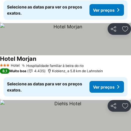
Selecione as datas para ver os preços
Ver preços
exatos.
Partilhar
Ad
Hotel Morjan
Ver preços
Hotel
Hospitalidade familiar à beira do rio
Ver preços
3 Estrelas
8,1
Muito boa
4.435
Koblenz, a 5.8 km de Lahnstein
Selecione as datas para ver os preços
Ver preços
exatos.
Partilhar
Ad