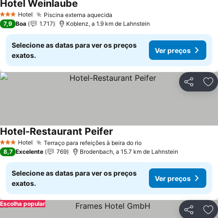
Hotel Weinlaube
Ver preços
Hotel
Piscina externa aquecida
Ver preços
3 Estrelas
7,9
Boa
1.717
Koblenz, a 1.9 km de Lahnstein
Selecione as datas para ver os preços
Ver preços
exatos.
Partilhar
Ad
Hotel-Restaurant Peifer
Ver preços
Hotel
Terraço para refeições à beira do rio
Ver preços
3 Estrelas
8,7
Excelente
769
Brodenbach, a 15.7 km de Lahnstein
Selecione as datas para ver os preços
Ver preços
exatos.
Escolha popular
Partilhar
Ad