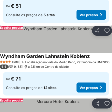
€ 51
De
Consulte os preços de
5 sites
Ver preços
Escolha popular
Partilhar
Ad
Wyndham Garden Lahnstein Koblenz
Ver preços
Hotel
Localização no Vale do Médio Reno, Património da UNESCO
V
4 Estrelas
6,6
9.188
a 2.5 km de Centro da cidade
€ 71
De
Consulte os preços de
12 sites
Ver preços
Escolha popular
Partilhar
Ad