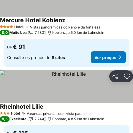
Mercure Hotel Koblenz
Ver preços
Hotel
Vistas panorâmicas do Reno e da fortaleza
Ver preços
4 Estrelas
8,0
Muito boa
7.533
Koblenz, a 5.0 km de Lahnstein
€ 91
De
Consulte os preços de
8 sites
Ver preços
Partilhar
Ad
Rheinhotel Lilie
Ver preços
Hotel
Varandas privadas com vista para o rio
Ver preços
3 Estrelas
8,5
Excelente
2.244
Boppard, a 8.5 km de Lahnstein