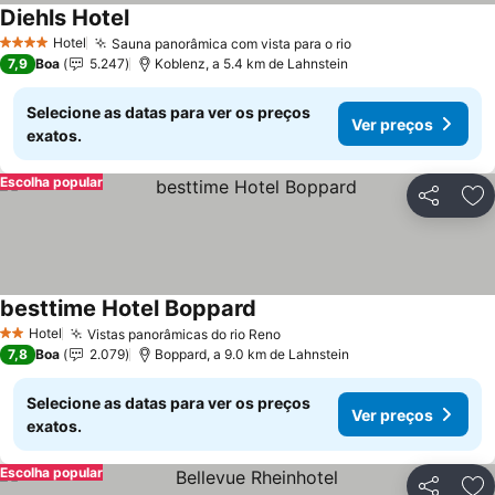
Diehls Hotel
Ver preços
Hotel
Sauna panorâmica com vista para o rio
Ver preços
4 Estrelas
7,9
Boa
5.247
Koblenz, a 5.4 km de Lahnstein
Selecione as datas para ver os preços
Ver preços
exatos.
Escolha popular
Partilhar
Ad
besttime Hotel Boppard
Ver preços
Hotel
Vistas panorâmicas do rio Reno
Ver preços
2 Estrelas
7,8
Boa
2.079
Boppard, a 9.0 km de Lahnstein
Selecione as datas para ver os preços
Ver preços
exatos.
Escolha popular