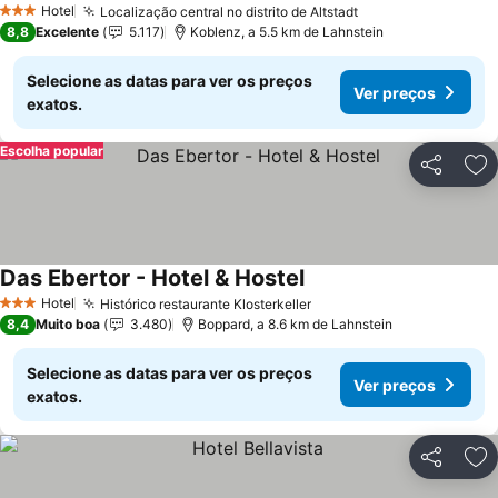
Hotel
Localização central no distrito de Altstadt
Ver preços
3 Estrelas
8,8
Excelente
5.117
Koblenz, a 5.5 km de Lahnstein
Selecione as datas para ver os preços
Ver preços
exatos.
Escolha popular
Partilhar
Ad
Das Ebertor - Hotel & Hostel
Ver preços
Hotel
Histórico restaurante Klosterkeller
Ver preços
3 Estrelas
8,4
Muito boa
3.480
Boppard, a 8.6 km de Lahnstein
Selecione as datas para ver os preços
Ver preços
exatos.
Partilhar
Ad