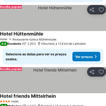
Escolha popular
Partilhar
Ad
Hotel Hüttenmühle
Ver preços
Hotel
Restaurante rústico Mühlenstube
Ver preços
8,6
Excelente
2.201
Hillscheid, a 12.6 km de Lahnstein
Selecione as datas para ver os preços
Ver preços
exatos.
Escolha popular
Partilhar
Ad
Hotel friends Mittelrhein
Ver preços
Hotel
4 Estrelas
8,4
Muito boa
1.410
Bendorf, a 13.2 km de Lahnstein