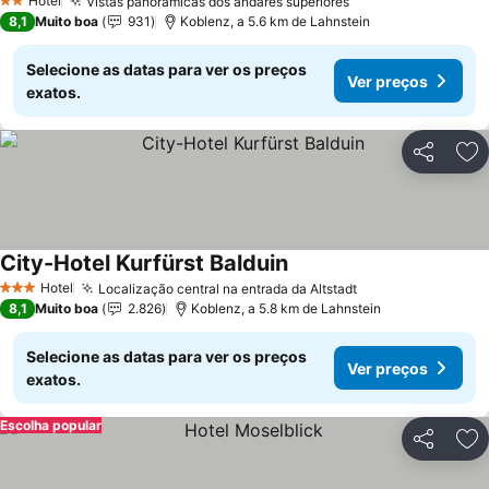
Hotel
Vistas panorâmicas dos andares superiores
Ver preços
2 Estrelas
8,1
Muito boa
931
Koblenz, a 5.6 km de Lahnstein
Selecione as datas para ver os preços
Ver preços
exatos.
Partilhar
Ad
City-Hotel Kurfürst Balduin
Ver preços
Hotel
Localização central na entrada da Altstadt
Ver preços
3 Estrelas
8,1
Muito boa
2.826
Koblenz, a 5.8 km de Lahnstein
Selecione as datas para ver os preços
Ver preços
exatos.
Escolha popular
Partilhar
Ad