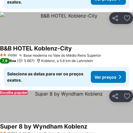
exatos.
Partilhar
Ad
B&B HOTEL Koblenz-City
Ver preços
Hotel
Base moderna no Vale do Médio Reno Superior
Ver preços
2 Estrelas
7,9
Boa
5.667
Koblenz, a 5.6 km de Lahnstein
Selecione as datas para ver os preços
Ver preços
exatos.
Escolha popular
Partilhar
Ad
Super 8 by Wyndham Koblenz
Ver preços