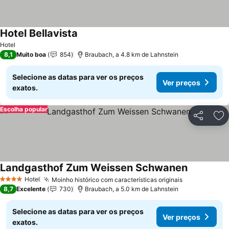
Hotel Bellavista
Ver preços
Hotel
8,1
Muito boa
854
Braubach, a 4.8 km de Lahnstein
Selecione as datas para ver os preços
Ver preços
exatos.
Escolha popular
Partilhar
Ad
Landgasthof Zum Weissen Schwanen
Ver preços
Hotel
Moinho histórico com características originais
Ver preços
4 Estrelas
8,7
Excelente
730
Braubach, a 5.0 km de Lahnstein
Selecione as datas para ver os preços
Ver preços
exatos.