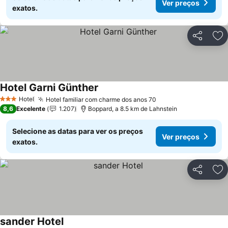
Ver preços
exatos.
Partilhar
Ad
Hotel Garni Günther
Ver preços
Hotel
Hotel familiar com charme dos anos 70
Ver preços
3 Estrelas
8,6
Excelente
1.207
Boppard, a 8.5 km de Lahnstein
Selecione as datas para ver os preços
Ver preços
exatos.
Partilhar
Ad
sander Hotel
Ver preços