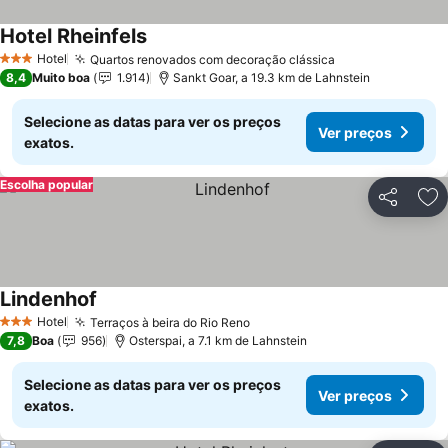
Hotel Rheinfels
Ver preços
Hotel
Quartos renovados com decoração clássica
Ver preços
3 Estrelas
8,4
Muito boa
1.914
Sankt Goar, a 19.3 km de Lahnstein
Selecione as datas para ver os preços
Ver preços
exatos.
Escolha popular
Partilhar
Ad
Lindenhof
Ver preços
Hotel
Terraços à beira do Rio Reno
Ver preços
3 Estrelas
7,8
Boa
956
Osterspai, a 7.1 km de Lahnstein
Selecione as datas para ver os preços
Ver preços
exatos.