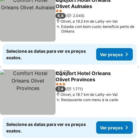
Comfort Hotel Orleans
Partilhar
Adicionar aos favoritos
Olivet Aulnaies
2 Estrelas
6,8
2.045
Olivet, a 19.2 km de Lailly-en-Val
Estadia com bom custo-benefício perto de
Orléans
Selecione as datas para ver os preços
Ver preços
exatos.
Comfort Hotel Orleans
Partilhar
Adicionar aos favoritos
Olivet Provinces
3 Estrelas
7,4
1.771
Olivet, a 18.7 km de Lailly-en-Val
Restaurante com menu à la carte
Selecione as datas para ver os preços
Ver preços
exatos.