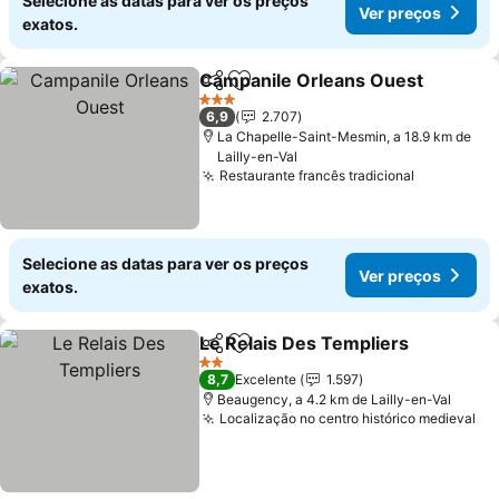
Selecione as datas para ver os preços
Ver preços
exatos.
Campanile Orleans Ouest
Partilhar
Adicionar aos favoritos
3 Estrelas
6,9
2.707
La Chapelle-Saint-Mesmin, a 18.9 km de
Lailly-en-Val
Restaurante francês tradicional
Selecione as datas para ver os preços
Ver preços
exatos.
Le Relais Des Templiers
Partilhar
Adicionar aos favoritos
2 Estrelas
8,7
Excelente
1.597
Beaugency, a 4.2 km de Lailly-en-Val
Localização no centro histórico medieval