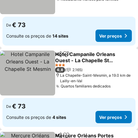
€ 73
De
Consulte os preços de
14 sites
Ver preços
Hotel Campanile Orleans
Partilhar
Adicionar aos favoritos
Ouest - La Chapelle St
Mesmin
3 Estrelas
6,8
2.165
La Chapelle-Saint-Mesmin, a 19.0 km de
Lailly-en-Val
Quartos familiares dedicados
€ 73
De
Consulte os preços de
4 sites
Ver preços
Mercure Orléans Portes