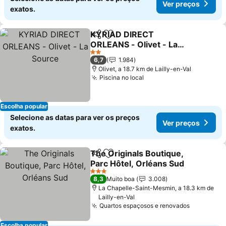
Ver preços
exatos.
KYRIAD DIRECT
Partilhar
Adicionar aos favoritos
ORLEANS - Olivet - La
Source
2 Estrelas
6,7
1.984
Olivet, a 18.7 km de Lailly-en-Val
Piscina no local
Escolha popular
Selecione as datas para ver os preços
Ver preços
exatos.
The Originals Boutique,
Partilhar
Adicionar aos favoritos
Parc Hôtel, Orléans Sud
3 Estrelas
8,3
Muito boa
3.008
La Chapelle-Saint-Mesmin, a 18.3 km de
Lailly-en-Val
Quartos espaçosos e renovados
Escolha popular