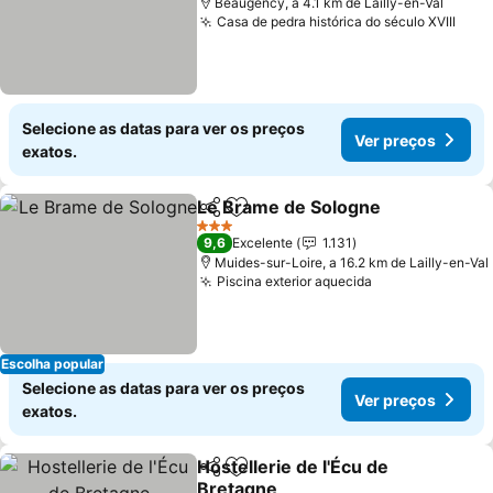
Beaugency, a 4.1 km de Lailly-en-Val
Casa de pedra histórica do século XVIII
Selecione as datas para ver os preços
Ver preços
exatos.
Le Brame de Sologne
Partilhar
Adicionar aos favoritos
3 Estrelas
9,6
Excelente
1.131
Muides-sur-Loire, a 16.2 km de Lailly-en-Val
Piscina exterior aquecida
Escolha popular
Selecione as datas para ver os preços
Ver preços
exatos.
Hostellerie de l'Écu de
Partilhar
Adicionar aos favoritos
Bretagne