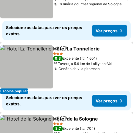
Culinária gourmet regional de Sologne
Selecione as datas para ver os preços
Ver preços
exatos.
Hôtel La Tonnellerie
Partilhar
Adicionar aos favoritos
3 Estrelas
9,3
Excelente
1.601
Tavers, a 5.6 km de Lailly-en-Val
Cenário de vila pitoresca
Escolha popular
Selecione as datas para ver os preços
Ver preços
exatos.
Hotel de la Sologne
Partilhar
Adicionar aos favoritos
3 Estrelas
8,7
Excelente
704