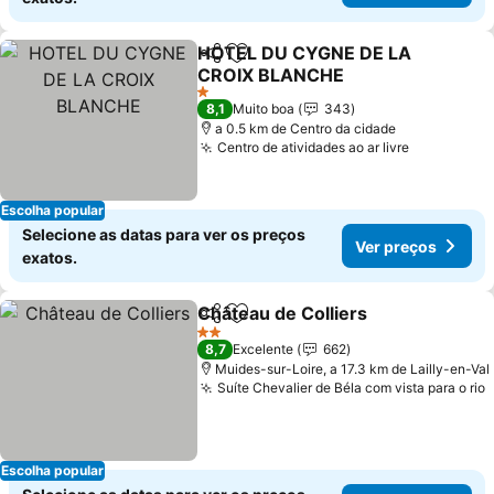
HOTEL DU CYGNE DE LA
Partilhar
Adicionar aos favoritos
CROIX BLANCHE
1 Estrelas
8,1
Muito boa
343
a 0.5 km de Centro da cidade
Centro de atividades ao ar livre
Escolha popular
Selecione as datas para ver os preços
Ver preços
exatos.
Château de Colliers
Partilhar
Adicionar aos favoritos
2 Estrelas
8,7
Excelente
662
Muides-sur-Loire, a 17.3 km de Lailly-en-Val
Suíte Chevalier de Béla com vista para o rio
Escolha popular