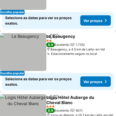
Escolha popular
Selecione as datas para ver os preços
Ver preços
exatos.
Le Beaugency
Partilhar
Adicionar aos favoritos
2 Estrelas
8,8
Excelente
1.735
Beaugency, a 4.5 km de Lailly-en-Val
Estacionamento seguro no local
Escolha popular
Selecione as datas para ver os preços
Ver preços
exatos.
Logis Hôtel Auberge du
Partilhar
Adicionar aos favoritos
Cheval Blanc
3 Estrelas
8,9
Excelente
607
Yvoy-le-Marron, a 19.7 km de Lailly-en-Val