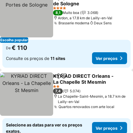
Partilhar
Adicionar aos favoritos
de Sologne
4 Estrelas
8,1
Muito boa
3.068
Ardon, a 17.8 km de Lailly-en-Val
Brasserie moderna Ô Deux Sens
Escolha popular
€ 110
De
Consulte os preços de
11 sites
Ver preços
KYRIAD DIRECT Orleans -
Partilhar
Adicionar aos favoritos
La Chapelle St Mesmin
2 Estrelas
7,4
5.074
La Chapelle-Saint-Mesmin, a 18.7 km de
Lailly-en-Val
Quartos renovados com arte local
Selecione as datas para ver os preços
Ver preços
exatos.