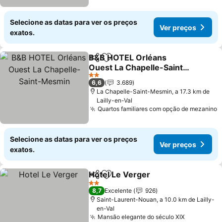
Selecione as datas para ver os preços
Ver preços
exatos.
B&B HOTEL Orléans
Partilhar
Adicionar aos favoritos
Ouest La Chapelle-Saint-
Mesmin
2 Estrelas
6,6
3.689
La Chapelle-Saint-Mesmin, a 17.3 km de
Lailly-en-Val
Quartos familiares com opção de mezanino
Selecione as datas para ver os preços
Ver preços
exatos.
Hotel Le Verger
Partilhar
Adicionar aos favoritos
2 Estrelas
8,7
Excelente
926
Saint-Laurent-Nouan, a 10.0 km de Lailly-
en-Val
Mansão elegante do século XIX