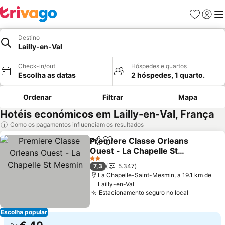
Favoritos
Iniciar
Me
Destino
Lailly-en-Val
Check-in/out
Hóspedes e quartos
Escolha as datas
2 hóspedes, 1 quarto.
Ordenar
Filtrar
Mapa
Hotéis económicos em Lailly-en-Val, França
Como os pagamentos influenciam os resultados
Premiere Classe Orleans
Partilhar
Adicionar aos favoritos
Ouest - La Chapelle St
Mesmin
2 Estrelas
7,3
5.347
La Chapelle-Saint-Mesmin, a 19.1 km de
Lailly-en-Val
Estacionamento seguro no local
Escolha popular