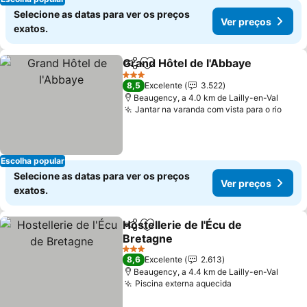
Selecione as datas para ver os preços
Ver preços
exatos.
Grand Hôtel de l'Abbaye
Partilhar
Adicionar aos favoritos
3 Estrelas
8,5
Excelente
3.522
Beaugency, a 4.0 km de Lailly-en-Val
Jantar na varanda com vista para o rio
Escolha popular
Selecione as datas para ver os preços
Ver preços
exatos.
Hostellerie de l'Écu de
Partilhar
Adicionar aos favoritos
Bretagne
3 Estrelas
8,6
Excelente
2.613
Beaugency, a 4.4 km de Lailly-en-Val
Piscina externa aquecida