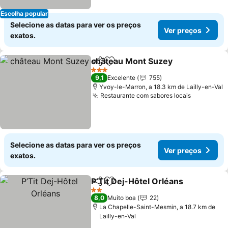
Escolha popular
Selecione as datas para ver os preços
Ver preços
exatos.
château Mont Suzey
Partilhar
Adicionar aos favoritos
3 Estrelas
9,1
Excelente
755
Yvoy-le-Marron, a 18.3 km de Lailly-en-Val
Restaurante com sabores locais
Selecione as datas para ver os preços
Ver preços
exatos.
P’Tit Dej-Hôtel Orléans
Partilhar
Adicionar aos favoritos
2 Estrelas
8,0
Muito boa
22
La Chapelle-Saint-Mesmin, a 18.7 km de
Lailly-en-Val