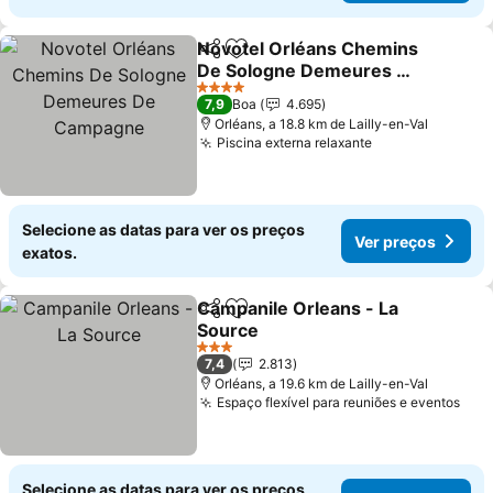
Novotel Orléans Chemins
Partilhar
Adicionar aos favoritos
De Sologne Demeures De
Campagne
4 Estrelas
7,9
Boa
4.695
Orléans, a 18.8 km de Lailly-en-Val
Piscina externa relaxante
Selecione as datas para ver os preços
Ver preços
exatos.
Campanile Orleans - La
Partilhar
Adicionar aos favoritos
Source
3 Estrelas
7,4
2.813
Orléans, a 19.6 km de Lailly-en-Val
Espaço flexível para reuniões e eventos
Selecione as datas para ver os preços