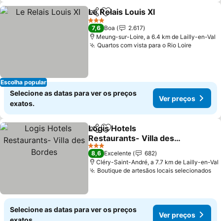
Le Relais Louis XI
Partilhar
Adicionar aos favoritos
3 Estrelas
7,6
Boa
2.617
Meung-sur-Loire, a 6.4 km de Lailly-en-Val
Quartos com vista para o Rio Loire
Escolha popular
Selecione as datas para ver os preços
Ver preços
exatos.
Logis Hotels
Partilhar
Adicionar aos favoritos
Restaurants- Villa des
Bordes
3 Estrelas
8,6
Excelente
682
Cléry-Saint-André, a 7.7 km de Lailly-en-Val
Boutique de artesãos locais selecionados
Selecione as datas para ver os preços
Ver preços
exatos.