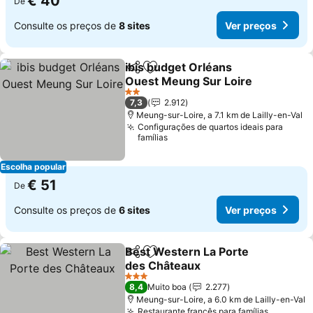
€ 40
De
Consulte os preços de
8 sites
Ver preços
ibis budget Orléans
Partilhar
Adicionar aos favoritos
Ouest Meung Sur Loire
2 Estrelas
7,3
2.912
Meung-sur-Loire, a 7.1 km de Lailly-en-Val
Configurações de quartos ideais para
famílias
Escolha popular
€ 51
De
Consulte os preços de
6 sites
Ver preços
Best Western La Porte
Partilhar
Adicionar aos favoritos
des Châteaux
3 Estrelas
8,4
Muito boa
2.277
Meung-sur-Loire, a 6.0 km de Lailly-en-Val
Restaurante francês para famílias