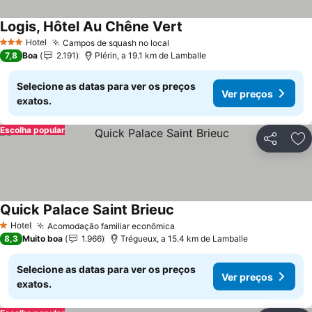
Logis, Hôtel Au Chêne Vert
Hotel
Campos de squash no local
3 Estrelas
7,8
Boa
2.191
Plérin, a 19.1 km de Lamballe
Selecione as datas para ver os preços
Ver preços
exatos.
Escolha popular
Partilhar
Ad
Quick Palace Saint Brieuc
Hotel
Acomodação familiar econômica
1 Estrelas
8,3
Muito boa
1.966
Trégueux, a 15.4 km de Lamballe
Selecione as datas para ver os preços
Ver preços
exatos.