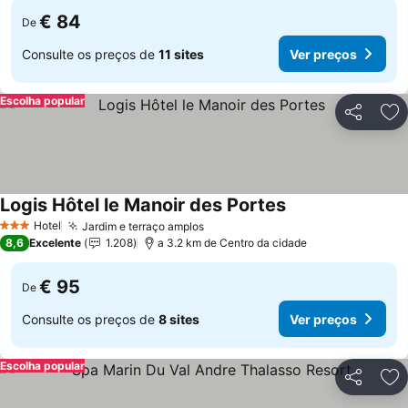
€ 84
De
Consulte os preços de
11 sites
Ver preços
Escolha popular
Partilhar
Ad
Logis Hôtel le Manoir des Portes
Hotel
Jardim e terraço amplos
3 Estrelas
8,6
Excelente
1.208
a 3.2 km de Centro da cidade
€ 95
De
Consulte os preços de
8 sites
Ver preços
Escolha popular
Partilhar
Ad