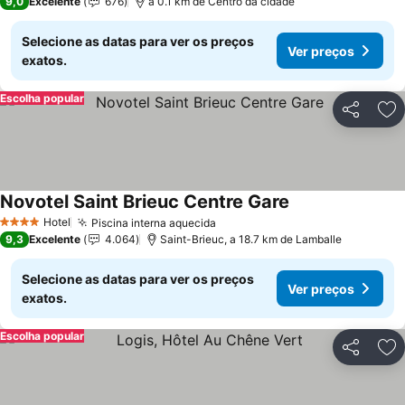
9,0
Excelente
676
a 0.1 km de Centro da cidade
Selecione as datas para ver os preços
Ver preços
exatos.
Escolha popular
Partilhar
Ad
Novotel Saint Brieuc Centre Gare
Hotel
Piscina interna aquecida
4 Estrelas
9,3
Excelente
4.064
Saint-Brieuc, a 18.7 km de Lamballe
Selecione as datas para ver os preços
Ver preços
exatos.
Escolha popular
Partilhar
Ad