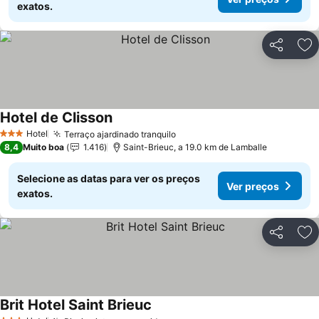
exatos.
Partilhar
Ad
Hotel de Clisson
Hotel
Terraço ajardinado tranquilo
3 Estrelas
8,4
Muito boa
1.416
Saint-Brieuc, a 19.0 km de Lamballe
Selecione as datas para ver os preços
Ver preços
exatos.
Partilhar
Ad
Brit Hotel Saint Brieuc