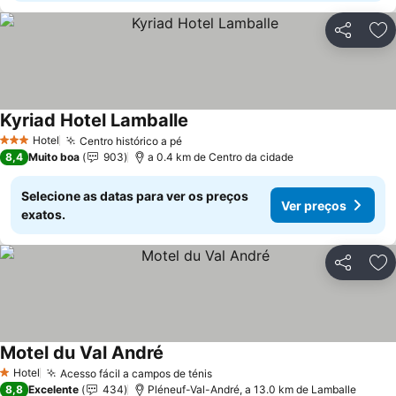
Partilhar
Ad
Kyriad Hotel Lamballe
Hotel
Centro histórico a pé
3 Estrelas
8,4
Muito boa
903
a 0.4 km de Centro da cidade
Selecione as datas para ver os preços
Ver preços
exatos.
Partilhar
Ad
Motel du Val André
Hotel
Acesso fácil a campos de ténis
1 Estrelas
8,8
Excelente
434
Pléneuf-Val-André, a 13.0 km de Lamballe