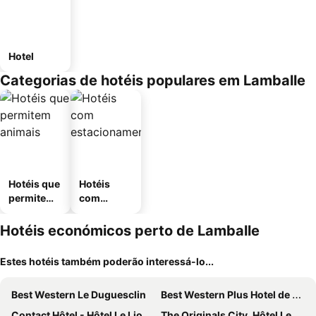
Hotel
Categorias de hotéis populares em Lamballe
Hotéis que
Hotéis
permitem
com
animais
estaciona
mento
Hotéis económicos perto de Lamballe
Estes hotéis também poderão interessá-lo...
Best Western Le Duguesclin
Best Western Plus Hotel de Robien
Contact Hôtel - Hôtel Le Lion d'Or Lamballe
The Originals City, Hôtel Les Caps, Saint-Brieuc Est