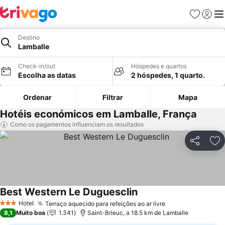
Favoritos
Iniciar
Me
Destino
Lamballe
Check-in/out
Hóspedes e quartos
Escolha as datas
2 hóspedes, 1 quarto.
Ordenar
Filtrar
Mapa
Hotéis económicos em Lamballe, França
Como os pagamentos influenciam os resultados
Partilhar
Ad
Best Western Le Duguesclin
Hotel
Terraço aquecido para refeições ao ar livre
3 Estrelas
8,1
Muito boa
1.341
Saint-Brieuc, a 18.5 km de Lamballe