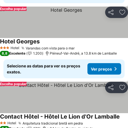
Escolha popular
Partilhar
Ad
Hotel Georges
Hotel
Varandas com vista para o mar
3 Estrelas
8,8
Excelente
1.200
Pléneuf-Val-André, a 13.8 km de Lamballe
Selecione as datas para ver os preços
Ver preços
exatos.
Escolha popular
Partilhar
Ad
Contact Hôtel - Hôtel Le Lion d'Or Lamballe
Hotel
Arquitetura tradicional bretã em pedra
2 Estrelas