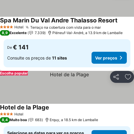
Spa Marin Du Val Andre Thalasso Resort
Hotel
Terraço na cobertura com vista para o mar
4 Estrelas
8,9
Excelente
7.339
Pléneuf-Val-André, a 13.9 km de Lamballe
€ 141
De
Consulte os preços de
11 sites
Ver preços
Escolha popular
Partilhar
Ad
Hotel de la Plage
Hotel
4 Estrelas
8,4
Muito boa
683
Erquy, a 18.5 km de Lamballe
Selecione as datas para ver os preços