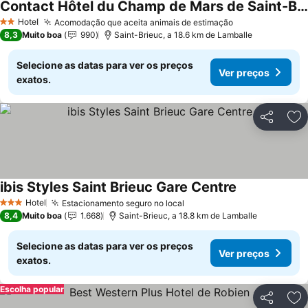
Contact Hôtel du Champ de Mars de Saint-Brieuc
Hotel
Acomodação que aceita animais de estimação
2 Estrelas
8,3
Muito boa
990
Saint-Brieuc, a 18.6 km de Lamballe
Selecione as datas para ver os preços
Ver preços
exatos.
Partilhar
Ad
ibis Styles Saint Brieuc Gare Centre
Hotel
Estacionamento seguro no local
3 Estrelas
8,4
Muito boa
1.668
Saint-Brieuc, a 18.8 km de Lamballe
Selecione as datas para ver os preços
Ver preços
exatos.
Escolha popular
Partilhar
Ad