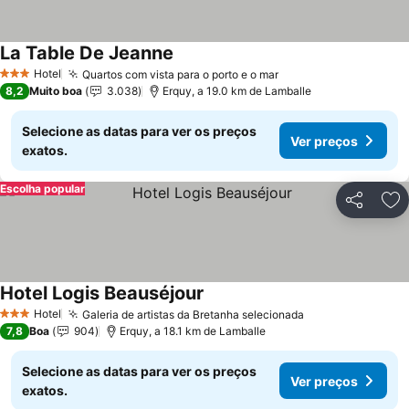
La Table De Jeanne
Hotel
Quartos com vista para o porto e o mar
3 Estrelas
8,2
Muito boa
3.038
Erquy, a 19.0 km de Lamballe
Selecione as datas para ver os preços
Ver preços
exatos.
Escolha popular
Partilhar
Ad
Hotel Logis Beauséjour
Hotel
Galeria de artistas da Bretanha selecionada
3 Estrelas
7,8
Boa
904
Erquy, a 18.1 km de Lamballe
Selecione as datas para ver os preços
Ver preços
exatos.