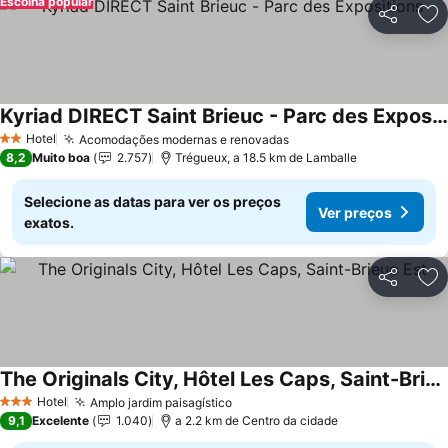
Escolha popular
Partilhar
Ad
Kyriad DIRECT Saint Brieuc - Parc des Expositions
Hotel
Acomodações modernas e renovadas
2 Estrelas
8,2
Muito boa
2.757
Trégueux, a 18.5 km de Lamballe
Selecione as datas para ver os preços
Ver preços
exatos.
Partilhar
Ad
The Originals City, Hôtel Les Caps, Saint-Brieuc Est
Hotel
Amplo jardim paisagístico
3 Estrelas
9,1
Excelente
1.040
a 2.2 km de Centro da cidade