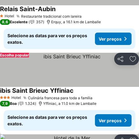
Relais Saint-Aubin
Hotel
Restaurante tradicional com lareira
1 Estrelas
8,6
Excelente
357
Erquy, a 16.1 km de Lamballe
Selecione as datas para ver os preços
Ver preços
exatos.
Escolha popular
Partilhar
Ad
ibis Saint Brieuc Yffiniac
Hotel
Culinária francesa para toda a família
3 Estrelas
7,9
Boa
1.324
Yffiniac, a 11.0 km de Lamballe
Selecione as datas para ver os preços
Ver preços
exatos.