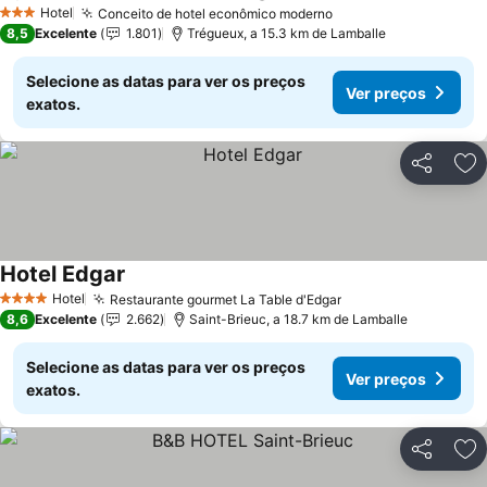
Hotel
Conceito de hotel econômico moderno
3 Estrelas
8,5
Excelente
1.801
Trégueux, a 15.3 km de Lamballe
Selecione as datas para ver os preços
Ver preços
exatos.
Partilhar
Ad
Hotel Edgar
Hotel
Restaurante gourmet La Table d'Edgar
4 Estrelas
8,6
Excelente
2.662
Saint-Brieuc, a 18.7 km de Lamballe
Selecione as datas para ver os preços
Ver preços
exatos.
Partilhar
Ad