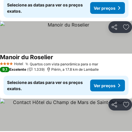
Selecione as datas para ver os preços
Ver preços
exatos.
Partilhar
Ad
Manoir du Roselier
Hotel
Quartos com vista panorâmica para o mar
4 Estrelas
9,1
Excelente
1.339
Plérin, a 17.8 km de Lamballe
Selecione as datas para ver os preços
Ver preços
exatos.
Partilhar
Ad