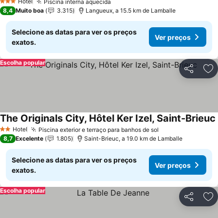
Hotel
Piscina interna aquecida
3 Estrelas
8,4
Muito boa
3.315
Langueux, a 15.5 km de Lamballe
Selecione as datas para ver os preços
Ver preços
exatos.
Escolha popular
Partilhar
Ad
The Originals City, Hôtel Ker Izel, Saint-Brieuc
Hotel
Piscina exterior e terraço para banhos de sol
2 Estrelas
8,7
Excelente
1.805
Saint-Brieuc, a 19.0 km de Lamballe
Selecione as datas para ver os preços
Ver preços
exatos.
Escolha popular
Partilhar
Ad