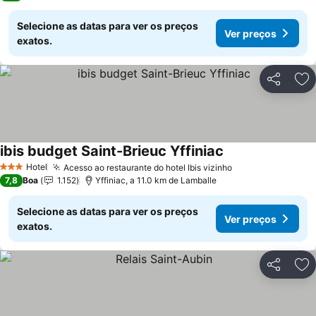
Selecione as datas para ver os preços
Ver preços
exatos.
Partilhar
Ad
ibis budget Saint-Brieuc Yffiniac
Hotel
Acesso ao restaurante do hotel Ibis vizinho
3 Estrelas
7,8
Boa
1.152
Yffiniac, a 11.0 km de Lamballe
Selecione as datas para ver os preços
Ver preços
exatos.
Partilhar
Ad