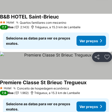
B&B HOTEL Saint-Brieuc
Hotel
Quartos familiares com mezanino
2 Estrelas
7,7
Boa
2.143
Trégueux, a 15.3 km de Lamballe
Selecione as datas para ver os preços
Ver preços
exatos.
Partilhar
Ad
Premiere Classe St Brieuc Tregueux
Hotel
Conceito de hospedagem econômica
1 Estrelas
7,8
Boa
1.962
Trégueux, a 15.3 km de Lamballe
Selecione as datas para ver os preços
Ver preços
exatos.