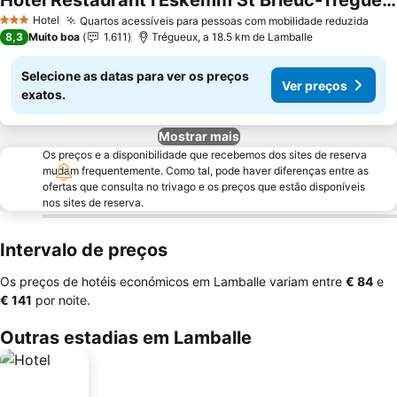
Hotel Restaurant l'Eskemm St Brieuc-Trégueux
Hotel
Quartos acessíveis para pessoas com mobilidade reduzida
3 Estrelas
8,3
Muito boa
1.611
Trégueux, a 18.5 km de Lamballe
Selecione as datas para ver os preços
Ver preços
exatos.
Mostrar mais
Os preços e a disponibilidade que recebemos dos sites de reserva
mudam frequentemente. Como tal, pode haver diferenças entre as
ofertas que consulta no trivago e os preços que estão disponíveis
nos sites de reserva.
Intervalo de preços
Os preços de hotéis económicos em Lamballe variam entre
‎€ 84
e
‎€ 141
por noite.
Outras estadias em Lamballe