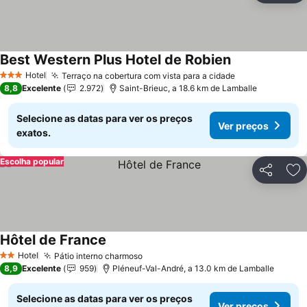
Best Western Plus Hotel de Robien
Hotel
Terraço na cobertura com vista para a cidade
3 Estrelas
8,8
Excelente
2.972
Saint-Brieuc, a 18.6 km de Lamballe
Selecione as datas para ver os preços
Ver preços
exatos.
Escolha popular
Partilhar
Ad
Hôtel de France
Hotel
Pátio interno charmoso
2 Estrelas
8,9
Excelente
959
Pléneuf-Val-André, a 13.0 km de Lamballe
Selecione as datas para ver os preços
Ver preços