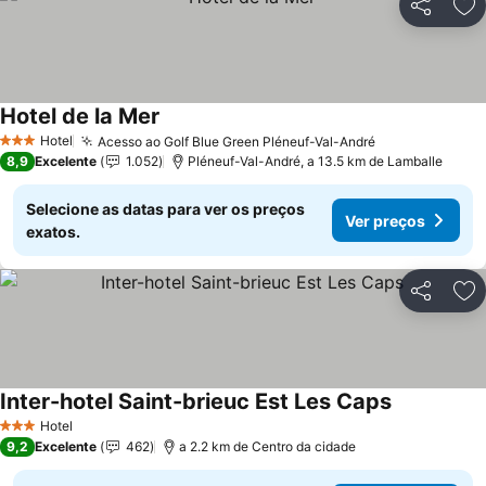
Partilhar
Ad
Hotel de la Mer
Hotel
Acesso ao Golf Blue Green Pléneuf-Val-André
3 Estrelas
8,9
Excelente
1.052
Pléneuf-Val-André, a 13.5 km de Lamballe
Selecione as datas para ver os preços
Ver preços
exatos.
Partilhar
Ad
Inter-hotel Saint-brieuc Est Les Caps
Hotel
3 Estrelas
9,2
Excelente
462
a 2.2 km de Centro da cidade