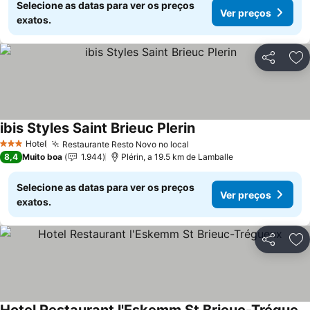
Selecione as datas para ver os preços
Ver preços
exatos.
Partilhar
Ad
ibis Styles Saint Brieuc Plerin
Hotel
Restaurante Resto Novo no local
3 Estrelas
8,4
Muito boa
1.944
Plérin, a 19.5 km de Lamballe
Selecione as datas para ver os preços
Ver preços
exatos.
Partilhar
Ad