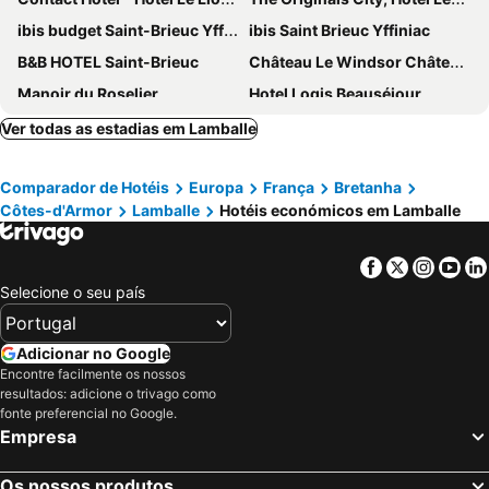
ibis budget Saint-Brieuc Yffiniac
ibis Saint Brieuc Yffiniac
B&B HOTEL Saint-Brieuc
Château Le Windsor Châteaux et Hôtels Collection
Manoir du Roselier
Hotel Logis Beauséjour
Contact Hôtel du Champ de Mars de Saint-Brieuc
Hotel Edgar
Ver todas as estadias em Lamballe
Novotel Saint Brieuc Centre Gare
ibis Styles Saint Brieuc Gare Centre
Comparador de Hotéis
Europa
França
Bretanha
Côtes-d'Armor
Lamballe
Hotéis económicos em Lamballe
Facebook
Twitter
Insta
Yo
Selecione o seu país
Adicionar no Google
Encontre facilmente os nossos
resultados: adicione o trivago como
fonte preferencial no Google.
Empresa
Os nossos produtos