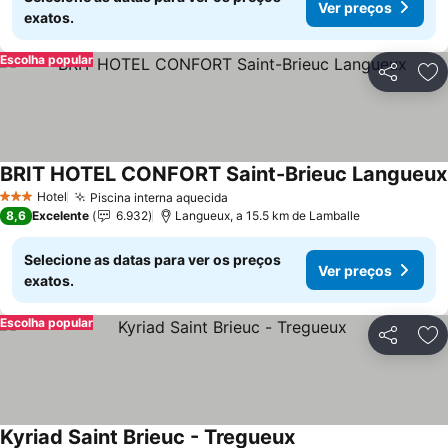
Ver preços
exatos.
Escolha popular
Partilhar
Ad
BRIT HOTEL CONFORT Saint-Brieuc Langueux
Hotel
Piscina interna aquecida
3 Estrelas
8,6
Excelente
6.932
Langueux, a 15.5 km de Lamballe
Selecione as datas para ver os preços
Ver preços
exatos.
Escolha popular
Partilhar
Ad
Kyriad Saint Brieuc - Tregueux