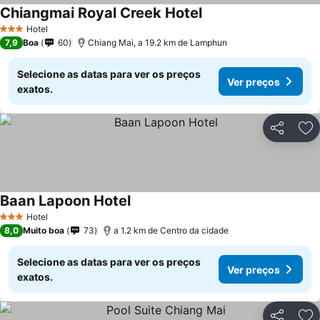
Chiangmai Royal Creek Hotel
Hotel
3 Estrelas
7,9
Boa
60
Chiang Mai, a 19.2 km de Lamphun
Selecione as datas para ver os preços
Ver preços
exatos.
Partilhar
Ad
Baan Lapoon Hotel
Hotel
3 Estrelas
8,0
Muito boa
73
a 1.2 km de Centro da cidade
Selecione as datas para ver os preços
Ver preços
exatos.