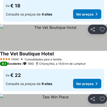
€ 18
De
Consulte os preços de
4 sites
Ver preços
Partilhar
Ad
The Vet Boutique Hotel
Hotel
Comodidades para a família
4 Estrelas
9,1
Excelente
566
Chiang Mai, a 19.8 km de Lamphun
€ 22
De
Consulte os preços de
9 sites
Ver preços
Partilhar
Ad