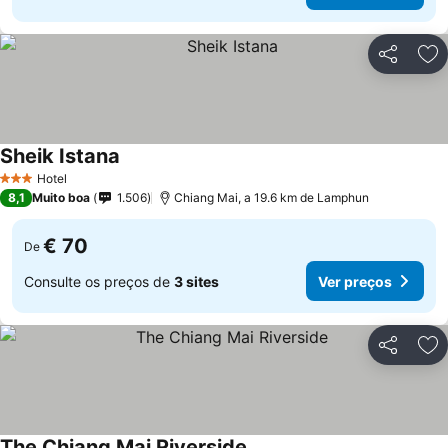
Partilhar
Ad
Sheik Istana
Hotel
3 Estrelas
8,1
Muito boa
1.506
Chiang Mai, a 19.6 km de Lamphun
€ 70
De
Consulte os preços de
3 sites
Ver preços
Partilhar
Ad
The Chiang Mai Riverside