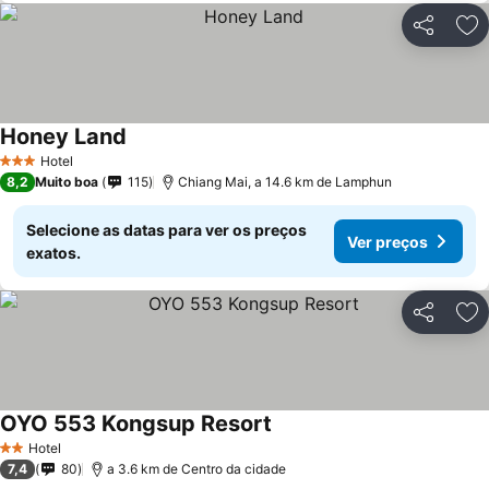
Partilhar
Ad
Honey Land
Hotel
3 Estrelas
8,2
Muito boa
115
Chiang Mai, a 14.6 km de Lamphun
Selecione as datas para ver os preços
Ver preços
exatos.
Partilhar
Ad
OYO 553 Kongsup Resort
Hotel
2 Estrelas
7,4
80
a 3.6 km de Centro da cidade