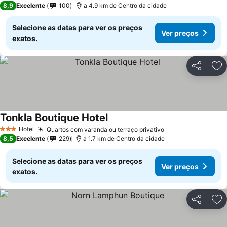
8,9
Excelente
100
a 4.9 km de Centro da cidade
Selecione as datas para ver os preços
Ver preços
exatos.
Partilhar
Ad
Tonkla Boutique Hotel
Hotel
Quartos com varanda ou terraço privativo
3 Estrelas
8,5
Excelente
229
a 1.7 km de Centro da cidade
Selecione as datas para ver os preços
Ver preços
exatos.
Partilhar
Ad