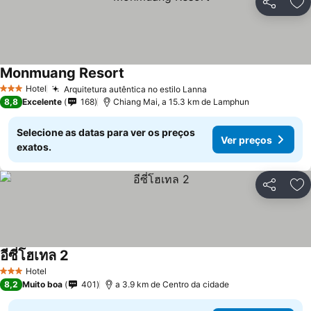
Partilhar
Ad
Monmuang Resort
Hotel
Arquitetura autêntica no estilo Lanna
3 Estrelas
8,8
Excelente
168
Chiang Mai, a 15.3 km de Lamphun
Selecione as datas para ver os preços
Ver preços
exatos.
Partilhar
Ad
อีซี่โฮเทล 2
Hotel
3 Estrelas
8,2
Muito boa
401
a 3.9 km de Centro da cidade