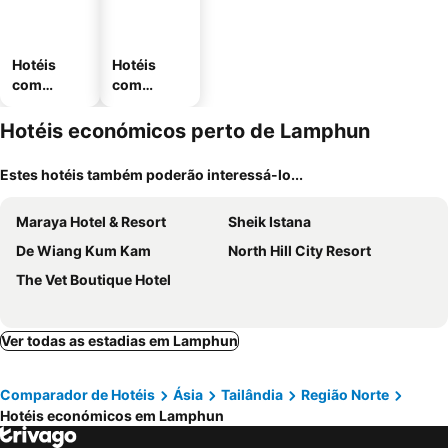
Hotéis
Hotéis
com
com
piscinas
estaciona
mento
Hotéis económicos perto de Lamphun
Estes hotéis também poderão interessá-lo...
Maraya Hotel & Resort
Sheik Istana
De Wiang Kum Kam
North Hill City Resort
The Vet Boutique Hotel
Ver todas as estadias em Lamphun
Comparador de Hotéis
Ásia
Tailândia
Região Norte
Hotéis económicos em Lamphun