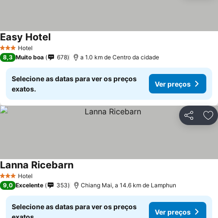
Easy Hotel
Hotel
3 Estrelas
8,3
Muito boa
678
a 1.0 km de Centro da cidade
Selecione as datas para ver os preços
Ver preços
exatos.
Partilhar
Ad
Lanna Ricebarn
Hotel
3 Estrelas
9,0
Excelente
353
Chiang Mai, a 14.6 km de Lamphun
Selecione as datas para ver os preços
Ver preços
exatos.