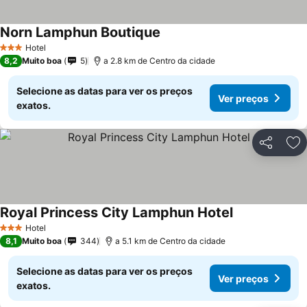
Norn Lamphun Boutique
Hotel
3 Estrelas
8,2
Muito boa
5
a 2.8 km de Centro da cidade
Selecione as datas para ver os preços
Ver preços
exatos.
Partilhar
Ad
Royal Princess City Lamphun Hotel
Hotel
3 Estrelas
8,1
Muito boa
344
a 5.1 km de Centro da cidade
Selecione as datas para ver os preços
Ver preços
exatos.