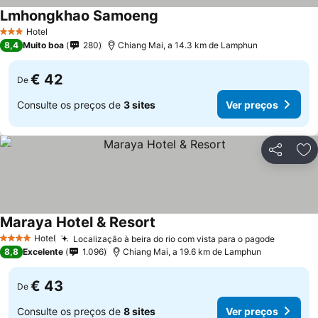
Lmhongkhao Samoeng
Hotel
3 Estrelas
8,4
Muito boa
280
Chiang Mai, a 14.3 km de Lamphun
€ 42
De
Consulte os preços de
3 sites
Ver preços
Partilhar
Ad
Maraya Hotel & Resort
Hotel
Localização à beira do rio com vista para o pagode
4 Estrelas
8,8
Excelente
1.096
Chiang Mai, a 19.6 km de Lamphun
€ 43
De
Consulte os preços de
8 sites
Ver preços