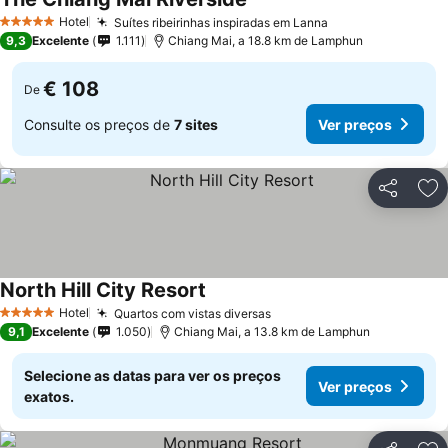
Hotel
Suítes ribeirinhas inspiradas em Lanna
5 Estrelas
9,3
Excelente
1.111
Chiang Mai, a 18.8 km de Lamphun
€ 108
De
Consulte os preços de
7 sites
Ver preços
Partilhar
Ad
North Hill City Resort
Hotel
Quartos com vistas diversas
5 Estrelas
9,1
Excelente
1.050
Chiang Mai, a 13.8 km de Lamphun
Selecione as datas para ver os preços
Ver preços
exatos.