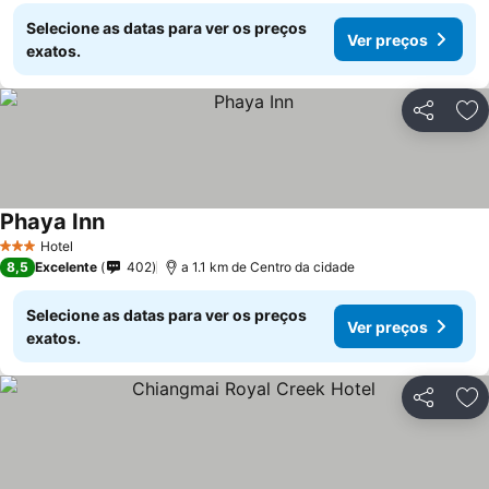
Selecione as datas para ver os preços
Ver preços
exatos.
Partilhar
Ad
Phaya Inn
Hotel
3 Estrelas
8,5
Excelente
402
a 1.1 km de Centro da cidade
Selecione as datas para ver os preços
Ver preços
exatos.
Partilhar
Ad