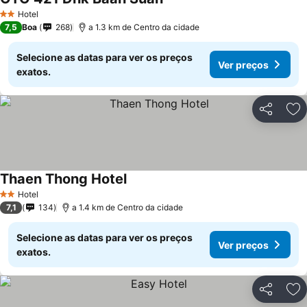
Hotel
2 Estrelas
7,5
Boa
268
a 1.3 km de Centro da cidade
Selecione as datas para ver os preços
Ver preços
exatos.
Partilhar
Ad
Thaen Thong Hotel
Hotel
2 Estrelas
7,1
134
a 1.4 km de Centro da cidade
Selecione as datas para ver os preços
Ver preços
exatos.
Partilhar
Ad