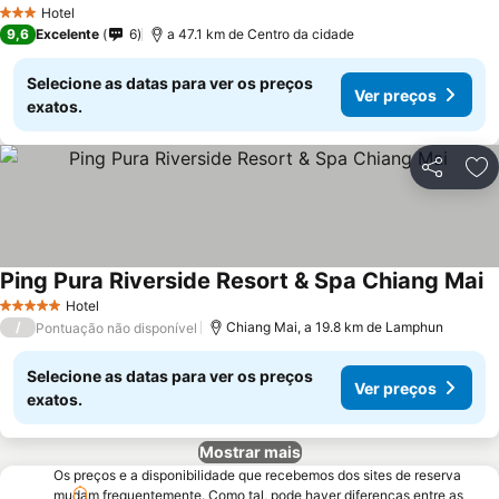
Hotel
3 Estrelas
9,6
Excelente
6
a 47.1 km de Centro da cidade
Selecione as datas para ver os preços
Ver preços
exatos.
Partilhar
Ad
Ping Pura Riverside Resort & Spa Chiang Mai
Hotel
5 Estrelas
/
Chiang Mai, a 19.8 km de Lamphun
Pontuação não disponível
Selecione as datas para ver os preços
Ver preços
exatos.
Mostrar mais
Os preços e a disponibilidade que recebemos dos sites de reserva
mudam frequentemente. Como tal, pode haver diferenças entre as