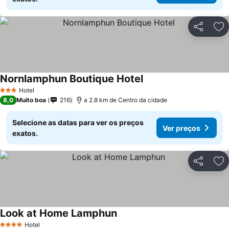
Partilhar
Ad
Nornlamphun Boutique Hotel
Hotel
3 Estrelas
8,0
Muito boa
216
a 2.8 km de Centro da cidade
Selecione as datas para ver os preços
Ver preços
exatos.
Partilhar
Ad
Look at Home Lamphun
Hotel
4 Estrelas