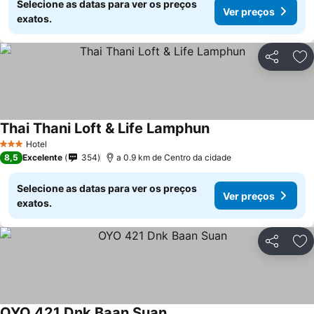
Selecione as datas para ver os preços
Ver preços
exatos.
Partilhar
Ad
Thai Thani Loft & Life Lamphun
Hotel
3 Estrelas
8,5
Excelente
354
a 0.9 km de Centro da cidade
Selecione as datas para ver os preços
Ver preços
exatos.
Partilhar
Ad
OYO 421 Dnk Baan Suan