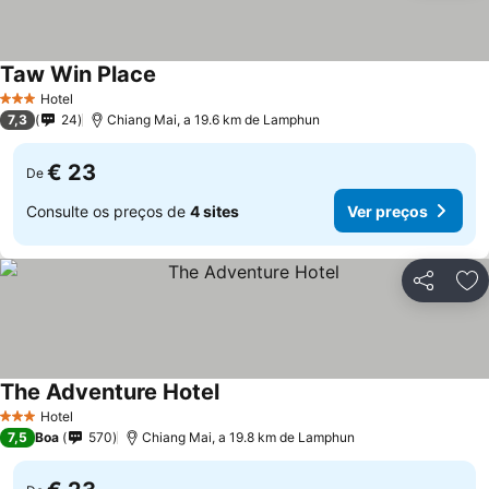
Taw Win Place
Hotel
3 Estrelas
7,3
24
Chiang Mai, a 19.6 km de Lamphun
€ 23
De
Consulte os preços de
4 sites
Ver preços
Partilhar
Ad
The Adventure Hotel
Hotel
3 Estrelas
7,5
Boa
570
Chiang Mai, a 19.8 km de Lamphun