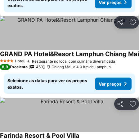
Ver preços
exatos.
Partilhar
Ad
GRAND PA Hotel&Resort Lamphun Chiang Mai
Hotel
Restaurante no local com culinária diversificada
4 Estrelas
8,9
Excelente
463
Chiang Mai, a 4.0 km de Lamphun
Selecione as datas para ver os preços
Ver preços
exatos.
Partilhar
Ad
Farinda Resort & Pool Villa