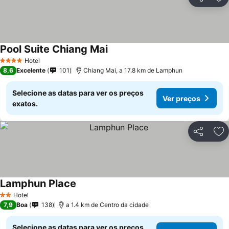
Partilhar
Ad
Pool Suite Chiang Mai
Hotel
4 Estrelas
8,6
Excelente
101
Chiang Mai, a 17.8 km de Lamphun
Selecione as datas para ver os preços
Ver preços
exatos.
Partilhar
Ad
Lamphun Place
Hotel
2 Estrelas
7,9
Boa
138
a 1.4 km de Centro da cidade
Selecione as datas para ver os preços