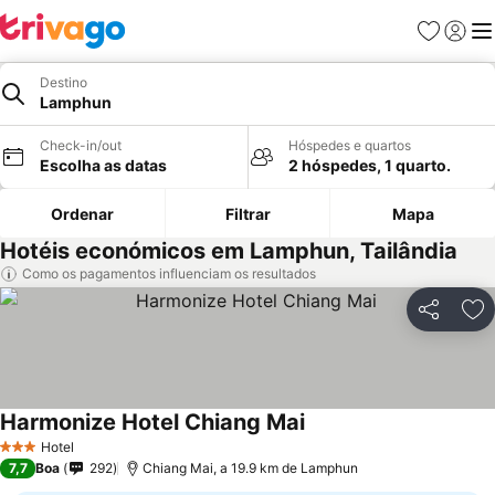
Favoritos
Iniciar
Me
Destino
Lamphun
Check-in/out
Hóspedes e quartos
Escolha as datas
2 hóspedes, 1 quarto.
Ordenar
Filtrar
Mapa
Hotéis económicos em Lamphun, Tailândia
Como os pagamentos influenciam os resultados
Partilhar
Ad
Harmonize Hotel Chiang Mai
Hotel
3 Estrelas
7,7
Boa
292
Chiang Mai, a 19.9 km de Lamphun