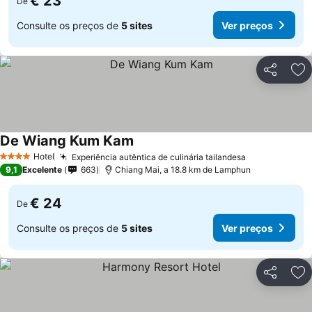
€ 23
De
Consulte os preços de
5 sites
Ver preços
Partilhar
Ad
De Wiang Kum Kam
Hotel
Experiência autêntica de culinária tailandesa
4 Estrelas
9,1
Excelente
663
Chiang Mai, a 18.8 km de Lamphun
€ 24
De
Consulte os preços de
5 sites
Ver preços
Partilhar
Ad