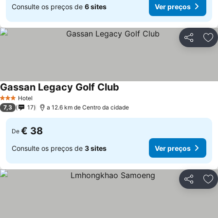
Consulte os preços de
6 sites
Ver preços
Partilhar
Ad
Gassan Legacy Golf Club
Hotel
3 Estrelas
7,3
17
a 12.6 km de Centro da cidade
€ 38
De
Consulte os preços de
3 sites
Ver preços
Partilhar
Ad