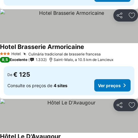
Partilhar
Ad
Hotel Brasserie Armoricaine
Hotel
Culinária tradicional de brasserie francesa
3 Estrelas
8,5
Excelente
1.332
Saint-Malo, a 10.5 km de Lancieux
€ 125
De
Consulte os preços de
4 sites
Ver preços
Partilhar
Ad
Hôtel Le D'Avaugour