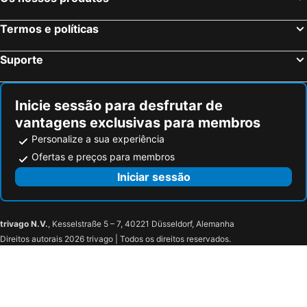
Royal Emeraude Hotel Dinard - MGallery Collection
Castelbrac Hotel & Spa
Termos e políticas
Hotel Printania
Contact Hôtel de Matignon
Manoir du Cunningham
Logis Maison Vauban - Hotel St Malo
Suporte
Hôtel Cartier
Hotel de la Cite
Hotel De L'univers
Hôtel L'Adresse
Inicie sessão para desfrutar de
Brit Hotel Saint Malo - Le Transat
Antinéa
vantagens exclusivas para membros
Hotel Alba
Logis Hôtel la Grassinais Saint-Malo
Personalize a sua experiência
Best Western Hotel Alexandra
Le Grand Hotel des Thermes
Ofertas e preços para membros
Château Le Windsor Châteaux et Hôtels Collection
Hotel Spa La Malouinière Des Longchamps - Saint-Malo
Iniciar sessão
La Rotonde
Manoir 1685 Saint Malo
trivago N.V.
, Kesselstraße 5 – 7, 40221 Düsseldorf, Alemanha
Direitos autorais 2026 trivago | Todos os direitos reservados.