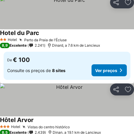
Partilhar
Ad
Hotel du Parc
Hotel
Perto da Praia de l'Écluse
2 Estrelas
8,9
Excelente
2.241
Dinard, a 7.6 km de Lancieux
€ 100
De
Consulte os preços de
8 sites
Ver preços
Partilhar
Ad
Hôtel Arvor
Hotel
Vistas do centro histórico
3 Estrelas
8,5
Excelente
2.439
Dinan, a 19.1 km de Lancieux