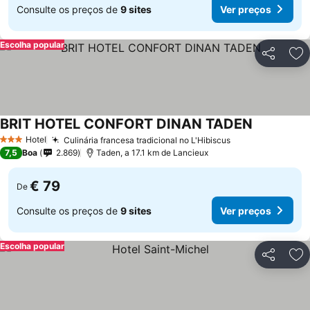
Consulte os preços de
9 sites
Ver preços
Escolha popular
Partilhar
Ad
BRIT HOTEL CONFORT DINAN TADEN
Hotel
Culinária francesa tradicional no L'Hibiscus
3 Estrelas
7,5
Boa
2.869
Taden, a 17.1 km de Lancieux
€ 79
De
Consulte os preços de
9 sites
Ver preços
Escolha popular
Partilhar
Ad