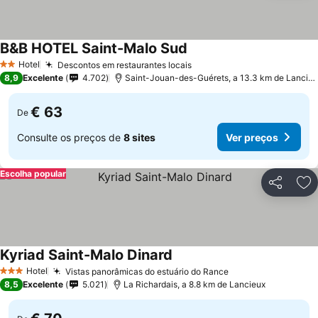
B&B HOTEL Saint-Malo Sud
Hotel
Descontos em restaurantes locais
2 Estrelas
8,9
Excelente
4.702
Saint-Jouan-des-Guérets, a 13.3 km de Lancieux
€ 63
De
Consulte os preços de
8 sites
Ver preços
Escolha popular
Partilhar
Ad
Kyriad Saint-Malo Dinard
Hotel
Vistas panorâmicas do estuário do Rance
3 Estrelas
8,5
Excelente
5.021
La Richardais, a 8.8 km de Lancieux