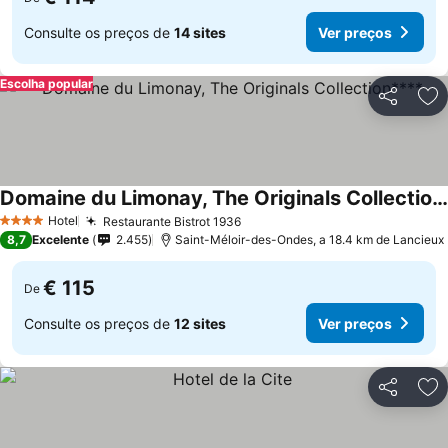
Consulte os preços de
14 sites
Ver preços
Escolha popular
Partilhar
Ad
Domaine du Limonay, The Originals Collection****
Hotel
Restaurante Bistrot 1936
4 Estrelas
8,7
Excelente
2.455
Saint-Méloir-des-Ondes, a 18.4 km de Lancieux
€ 115
De
Consulte os preços de
12 sites
Ver preços
Partilhar
Ad