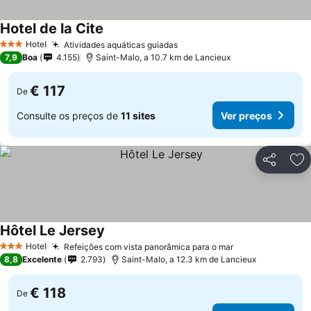
Hotel de la Cite
Hotel
Atividades aquáticas guiadas
3 Estrelas
7,9
Boa
4.155
Saint-Malo, a 10.7 km de Lancieux
€ 117
De
Consulte os preços de
11 sites
Ver preços
Partilhar
Ad
Hôtel Le Jersey
Hotel
Refeições com vista panorâmica para o mar
3 Estrelas
8,8
Excelente
2.793
Saint-Malo, a 12.3 km de Lancieux
€ 118
De