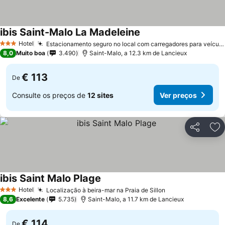
ibis Saint-Malo La Madeleine
Hotel
Estacionamento seguro no local com carregadores para veículos elétricos
3 Estrelas
8,0
Muito boa
3.490
Saint-Malo, a 12.3 km de Lancieux
€ 113
De
Consulte os preços de
12 sites
Ver preços
Partilhar
Ad
ibis Saint Malo Plage
Hotel
Localização à beira-mar na Praia de Sillon
3 Estrelas
8,6
Excelente
5.735
Saint-Malo, a 11.7 km de Lancieux
€ 114
De