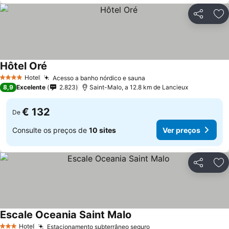
Partilhar
Ad
Hôtel Oré
Hotel
Acesso a banho nórdico e sauna
4 Estrelas
8,9
Excelente
2.823
Saint-Malo, a 12.8 km de Lancieux
€ 132
De
Consulte os preços de
10 sites
Ver preços
Partilhar
Ad
Escale Oceania Saint Malo
Hotel
Estacionamento subterrâneo seguro