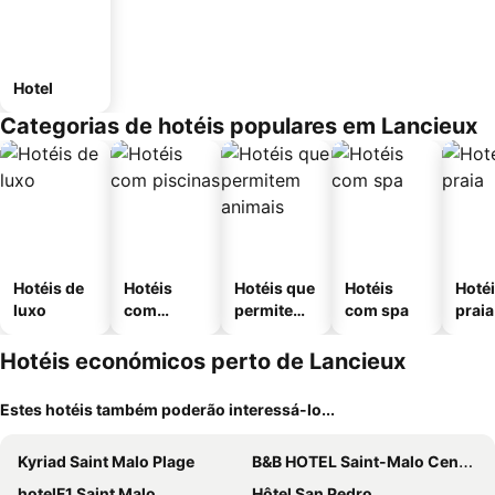
Hotel
Categorias de hotéis populares em Lancieux
Hotéis de
Hotéis
Hotéis que
Hotéis
Hotéi
luxo
com
permitem
com spa
praia
piscinas
animais
Hotéis económicos perto de Lancieux
Estes hotéis também poderão interessá-lo...
Kyriad Saint Malo Plage
B&B HOTEL Saint-Malo Centre
hotelF1 Saint Malo
Hôtel San Pedro