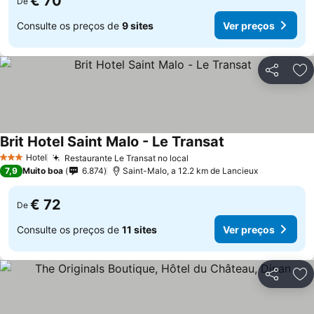
€ 70
De
Consulte os preços de
9 sites
Ver preços
Partilhar
Ad
Brit Hotel Saint Malo - Le Transat
Hotel
Restaurante Le Transat no local
3 Estrelas
7,9
Muito boa
6.874
Saint-Malo, a 12.2 km de Lancieux
€ 72
De
Consulte os preços de
11 sites
Ver preços
Partilhar
Ad