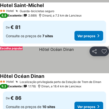
Hotel Saint-Michel
Hotel
Guarda-bicicletas seguro
2 Estrelas
8,8
Excelente
2.689
Dinard, a 7.3 km de Lancieux
€ 81
De
Consulte os preços de
7 sites
Ver preços
Escolha popular
Partilhar
Ad
Hôtel Océan Dinan
Hotel
Localização privilegiada perto da Estação de Trem de Dinan
2 Estrelas
9,2
Excelente
1.178
Dinan, a 18.4 km de Lancieux
€ 86
De
Consulte os preços de
10 sites
Ver preços