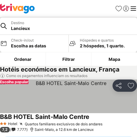
Favoritos
Iniciar
Me
Destino
Lancieux
Check-in/out
Hóspedes e quartos
Escolha as datas
2 hóspedes, 1 quarto.
Ordenar
Filtrar
Mapa
Hotéis económicos em Lancieux, França
Como os pagamentos influenciam os resultados
Escolha popular
Partilhar
Ad
B&B HOTEL Saint-Malo Centre
Hotel
Quartos familiares exclusivos de dois andares
2 Estrelas
7,2
7.777
Saint-Malo, a 12.6 km de Lancieux