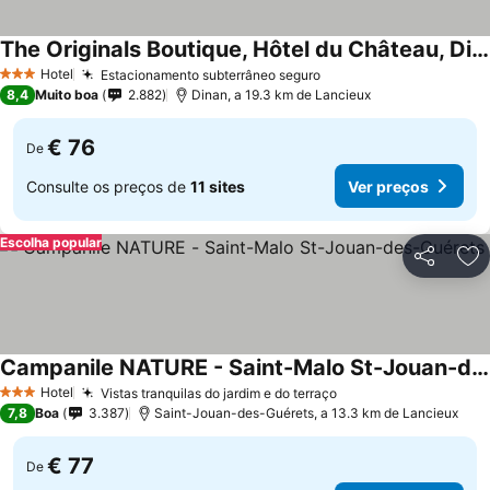
The Originals Boutique, Hôtel du Château, Dinan
Hotel
Estacionamento subterrâneo seguro
3 Estrelas
8,4
Muito boa
2.882
Dinan, a 19.3 km de Lancieux
€ 76
De
Consulte os preços de
11 sites
Ver preços
Escolha popular
Partilhar
Ad
Campanile NATURE - Saint-Malo St-Jouan-des-Guérets
Hotel
Vistas tranquilas do jardim e do terraço
3 Estrelas
7,8
Boa
3.387
Saint-Jouan-des-Guérets, a 13.3 km de Lancieux
€ 77
De