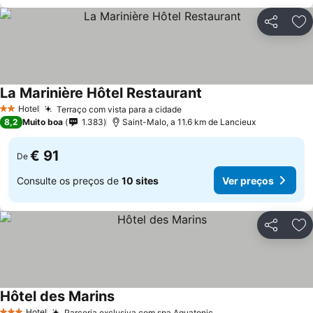
Partilhar
Ad
La Marinière Hôtel Restaurant
Hotel
Terraço com vista para a cidade
2 Estrelas
8,2
Muito boa
1.383
Saint-Malo, a 11.6 km de Lancieux
€ 91
De
Consulte os preços de
10 sites
Ver preços
Partilhar
Ad
Hôtel des Marins
Hotel
Parceria exclusiva com spa Aquatonic