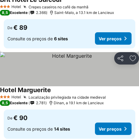
Hotel
Crepes caseiros no café da manhã
3 Estrelas
8,5
Excelente
2.366
Saint-Malo, a 13.1 km de Lancieux
€ 89
De
Consulte os preços de
6 sites
Ver preços
Partilhar
Ad
Hotel Marguerite
Hotel
Localização privilegiada na cidade medieval
3 Estrelas
8,5
Excelente
2.781
Dinan, a 19.1 km de Lancieux
€ 90
De
Consulte os preços de
14 sites
Ver preços