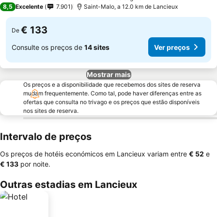
3 Estrelas
8,5
Excelente
7.901
Saint-Malo, a 12.0 km de Lancieux
€ 133
De
Consulte os preços de
14 sites
Ver preços
Mostrar mais
Os preços e a disponibilidade que recebemos dos sites de reserva
mudam frequentemente. Como tal, pode haver diferenças entre as
ofertas que consulta no trivago e os preços que estão disponíveis
nos sites de reserva.
Intervalo de preços
Os preços de hotéis económicos em Lancieux variam entre
‎€ 52
e
‎€ 133
por noite.
Outras estadias em Lancieux