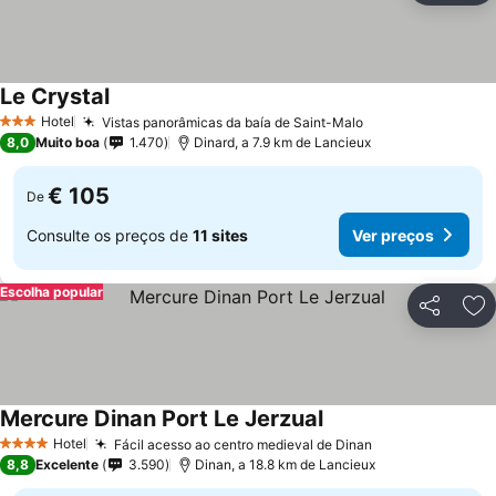
Le Crystal
Hotel
Vistas panorâmicas da baía de Saint-Malo
3 Estrelas
8,0
Muito boa
1.470
Dinard, a 7.9 km de Lancieux
€ 105
De
Consulte os preços de
11 sites
Ver preços
Escolha popular
Partilhar
Ad
Mercure Dinan Port Le Jerzual
Hotel
Fácil acesso ao centro medieval de Dinan
4 Estrelas
8,8
Excelente
3.590
Dinan, a 18.8 km de Lancieux