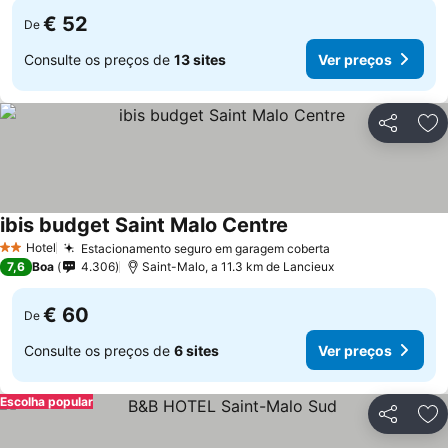
€ 52
De
Consulte os preços de
13 sites
Ver preços
Partilhar
Ad
ibis budget Saint Malo Centre
Hotel
Estacionamento seguro em garagem coberta
2 Estrelas
7,6
Boa
4.306
Saint-Malo, a 11.3 km de Lancieux
€ 60
De
Consulte os preços de
6 sites
Ver preços
Escolha popular
Partilhar
Ad