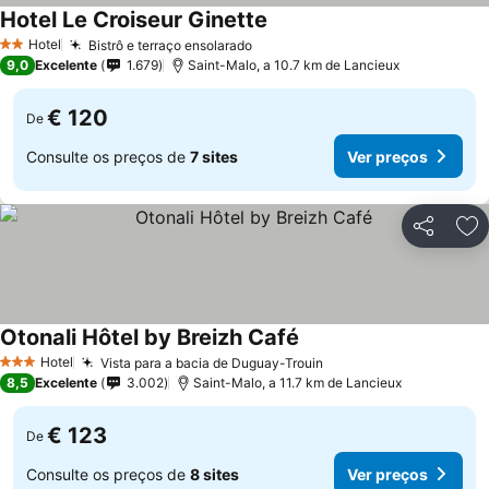
Hotel Le Croiseur Ginette
Hotel
Bistrô e terraço ensolarado
2 Estrelas
9,0
Excelente
1.679
Saint-Malo, a 10.7 km de Lancieux
€ 120
De
Consulte os preços de
7 sites
Ver preços
Partilhar
Ad
Otonali Hôtel by Breizh Café
Hotel
Vista para a bacia de Duguay-Trouin
3 Estrelas
8,5
Excelente
3.002
Saint-Malo, a 11.7 km de Lancieux
€ 123
De
Consulte os preços de
8 sites
Ver preços