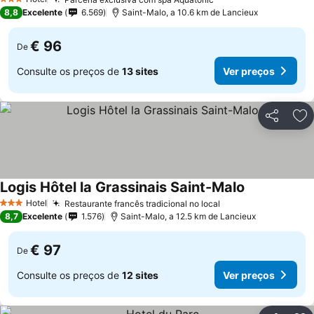
3 Estrelas
8,8
Excelente
6.569
Saint-Malo, a 10.6 km de Lancieux
€ 96
De
Consulte os preços de
13 sites
Ver preços
Partilhar
Ad
Logis Hôtel la Grassinais Saint-Malo
Hotel
Restaurante francês tradicional no local
3 Estrelas
8,7
Excelente
1.576
Saint-Malo, a 12.5 km de Lancieux
€ 97
De
Consulte os preços de
12 sites
Ver preços