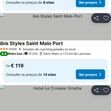
Consulte os preços de
8 sites
Ver preços
Partilhar
Ad
ibis Styles Saint Malo Port
Hotel
Sessões de coaching guiadas no local
3 Estrelas
8,4
Muito boa
5.135
Saint-Malo, a 11.0 km de Lancieux
€ 119
De
Consulte os preços de
14 sites
Ver preços
Partilhar
Ad