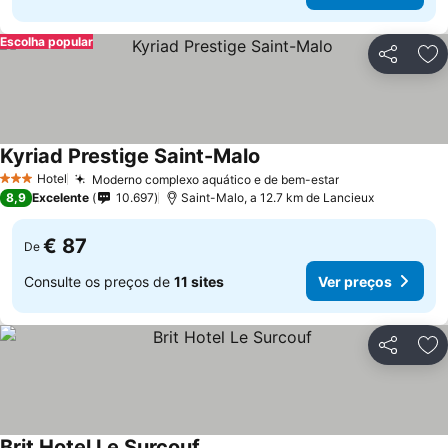
Escolha popular
Partilhar
Ad
Kyriad Prestige Saint-Malo
Hotel
Moderno complexo aquático e de bem-estar
3 Estrelas
8,9
Excelente
10.697
Saint-Malo, a 12.7 km de Lancieux
€ 87
De
Consulte os preços de
11 sites
Ver preços
Partilhar
Ad
Brit Hotel Le Surcouf