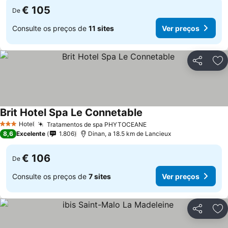
€ 105
De
Consulte os preços de
11 sites
Ver preços
Partilhar
Ad
Brit Hotel Spa Le Connetable
Hotel
Tratamentos de spa PHYTOCEANE
3 Estrelas
8,6
Excelente
1.806
Dinan, a 18.5 km de Lancieux
€ 106
De
Consulte os preços de
7 sites
Ver preços
Partilhar
Ad