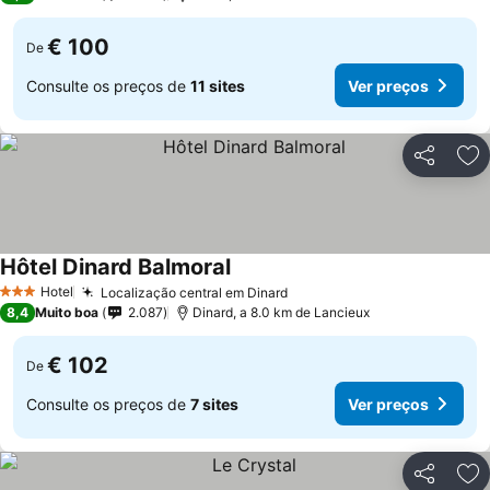
€ 100
De
Consulte os preços de
11 sites
Ver preços
Partilhar
Ad
Hôtel Dinard Balmoral
Hotel
Localização central em Dinard
3 Estrelas
8,4
Muito boa
2.087
Dinard, a 8.0 km de Lancieux
€ 102
De
Consulte os preços de
7 sites
Ver preços
Partilhar
Ad