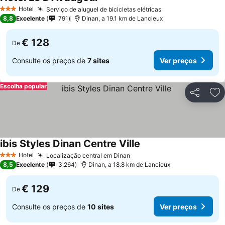
Hotel
Serviço de aluguel de bicicletas elétricas
3 Estrelas
8,8
Excelente
791
Dinan, a 19.1 km de Lancieux
€ 128
De
Consulte os preços de
7 sites
Ver preços
Escolha popular
Partilhar
Ad
ibis Styles Dinan Centre Ville
Hotel
Localização central em Dinan
3 Estrelas
8,5
Excelente
3.264
Dinan, a 18.8 km de Lancieux
€ 129
De
Consulte os preços de
10 sites
Ver preços