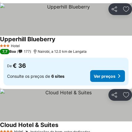
Partilhar
Ad
Upperhill Blueberry
Ver preços
Hotel
3 Estrelas
7,7
Boa
177
Nairobi, a 12.0 km de Langata
€ 36
De
Consulte os preços de
6 sites
Ver preços
Partilhar
Ad
Cloud Hotel & Suites
Ver preços
Hotel
Instalações de bem-estar dedicadas