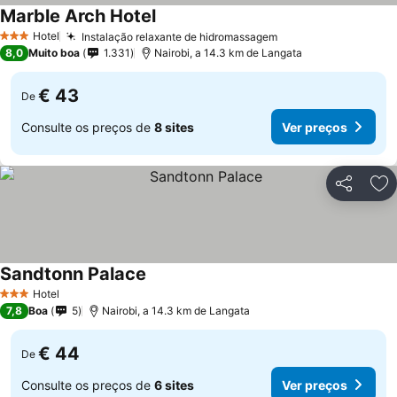
Marble Arch Hotel
Ver preços
Hotel
Instalação relaxante de hidromassagem
Ver preços
3 Estrelas
8,0
Muito boa
1.331
Nairobi, a 14.3 km de Langata
€ 43
De
Consulte os preços de
8 sites
Ver preços
Partilhar
Ad
Sandtonn Palace
Ver preços
Hotel
3 Estrelas
7,8
Boa
5
Nairobi, a 14.3 km de Langata
€ 44
De
Consulte os preços de
6 sites
Ver preços