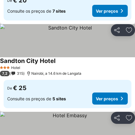
€ 20
De
Consulte os preços de
7 sites
Ver preços
Partilhar
Ad
Sandton City Hotel
Ver preços
Hotel
3 Estrelas
7,2
315
Nairobi, a 14.6 km de Langata
€ 25
De
Consulte os preços de
5 sites
Ver preços
Partilhar
Ad