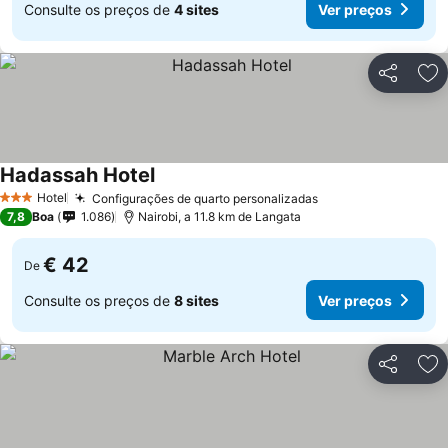
Consulte os preços de
4 sites
Ver preços
Partilhar
Ad
Hadassah Hotel
Ver preços
Hotel
Configurações de quarto personalizadas
Ver preços
3 Estrelas
7,8
Boa
1.086
Nairobi, a 11.8 km de Langata
€ 42
De
Consulte os preços de
8 sites
Ver preços
Partilhar
Ad