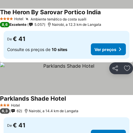
The Heron By Sarovar Portico India
Ver preços
Hotel
Ambiente temático da costa suaíli
Ver preços
4 Estrelas
8,6
Excelente
5.057
Nairobi, a 12.3 km de Langata
€ 41
De
Consulte os preços de
10 sites
Ver preços
Partilhar
Ad
Parklands Shade Hotel
Ver preços
Hotel
3 Estrelas
6,3
62
Nairobi, a 14.4 km de Langata
€ 41
De