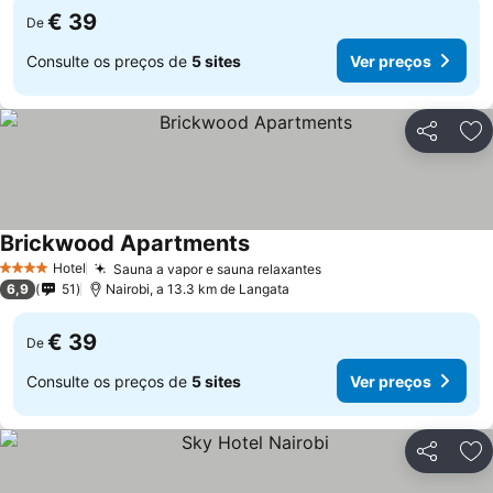
€ 39
De
Consulte os preços de
5 sites
Ver preços
Partilhar
Ad
Brickwood Apartments
Ver preços
Hotel
Sauna a vapor e sauna relaxantes
Ver preços
4 Estrelas
6,9
51
Nairobi, a 13.3 km de Langata
€ 39
De
Consulte os preços de
5 sites
Ver preços
Partilhar
Ad