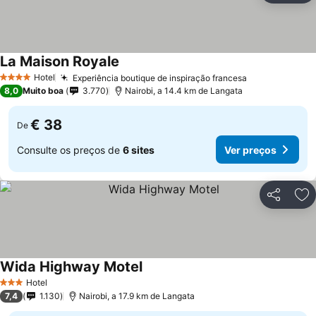
La Maison Royale
Ver preços
Hotel
Experiência boutique de inspiração francesa
Ver preços
4 Estrelas
8,0
Muito boa
3.770
Nairobi, a 14.4 km de Langata
€ 38
De
Consulte os preços de
6 sites
Ver preços
Partilhar
Ad
Wida Highway Motel
Ver preços
Hotel
3 Estrelas
7,4
1.130
Nairobi, a 17.9 km de Langata