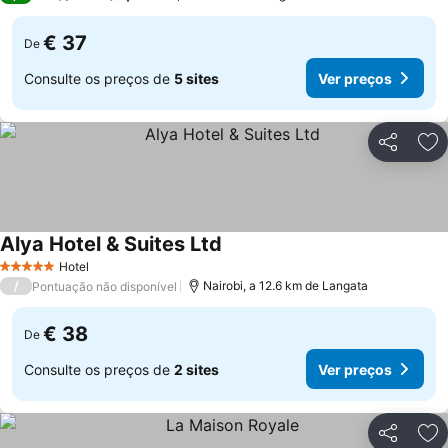
€ 37
De
Consulte os preços de
5 sites
Ver preços
Partilhar
Ad
Alya Hotel & Suites Ltd
Ver preços
Hotel
5 Estrelas
/
Nairobi, a 12.6 km de Langata
Pontuação não disponível
€ 38
De
Consulte os preços de
2 sites
Ver preços
Partilhar
Ad