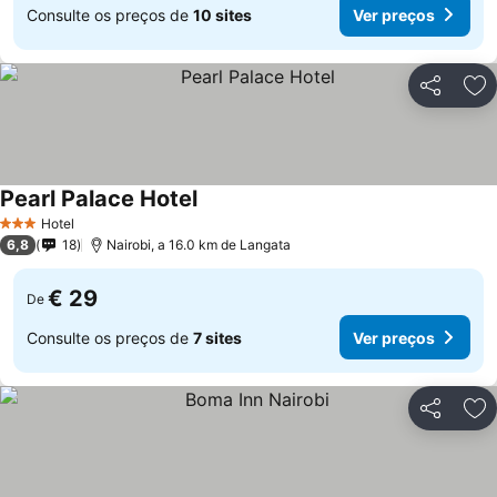
Consulte os preços de
10 sites
Ver preços
Partilhar
Ad
Pearl Palace Hotel
Ver preços
Hotel
3 Estrelas
6,8
18
Nairobi, a 16.0 km de Langata
€ 29
De
Consulte os preços de
7 sites
Ver preços
Partilhar
Ad