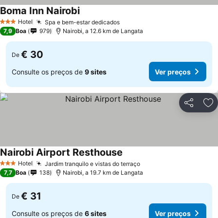
Boma Inn Nairobi
Ver preços
Hotel
Spa e bem-estar dedicados
Ver preços
3 Estrelas
7,9
Boa
979
Nairobi, a 12.6 km de Langata
€ 30
De
Consulte os preços de
9 sites
Ver preços
Partilhar
Ad
Nairobi Airport Resthouse
Ver preços
Hotel
Jardim tranquilo e vistas do terraço
Ver preços
3 Estrelas
7,7
Boa
138
Nairobi, a 19.7 km de Langata
€ 31
De
Consulte os preços de
6 sites
Ver preços