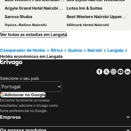
Argyle Grand Hotel Nairobi Airport
Lotos Inn & Suites
Sarova Shaba
Best Western Nairobi Upper Hill
Swiss-Belinn Nairobi
Hillpark Hotel Nairobi
Park Inn By Radisson Nairobi Westlands
West Wood Hotel
Ver todas as estadias em Langata
Fairview Hotel Nairobi, Vignette Collection by IHG
The Heron By Sarovar Portico India
Comparador de Hotéis
África
Quénia
Nairobi
Langata
The Boma Nairobi
Nairobi Safari Club by Swiss-Belhotel
Hotéis económicos em Langata
Hotel Boulevard Nairobi, City Centre CBD
Meridian Court
La Maison Royale
Mövenpick Hotel & Residences Nairobi
Facebook
Twitter
Insta
Yo
Novotel Nairobi Westlands
Four Points by Sheraton Nairobi Hurlingham
Selecione o seu país
Swiss Lenana Mount Hotel
Radisson Blu Hotel, Nairobi Upper Hill
Okash City Boutique Hotel
Villa Rosa Kempinski
Adicionar no Google
Encontre facilmente os nossos
The Oakwood Hotel
PrideInn Westlands Luxury Boutique Hotel
resultados: adicione o trivago como
Decasa Hotel
Sky Hotel Nairobi
fonte preferencial no Google.
Empresa
Gem Forest Hotel Nairobi - MGallery Collection
Giraffe Manor
Red Buffalo House Hotel
Tamarind Tree Hotel
Os nossos produtos