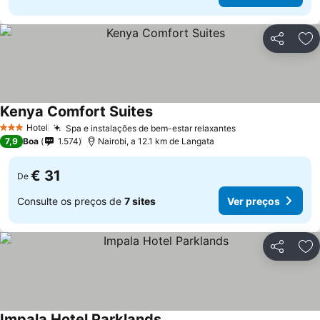
Partilhar
Ad
Kenya Comfort Suites
Ver preços
Hotel
Spa e instalações de bem-estar relaxantes
Ver preços
3 Estrelas
7,9
Boa
1.574
Nairobi, a 12.1 km de Langata
€ 31
De
Consulte os preços de
7 sites
Ver preços
Partilhar
Ad
Impala Hotel Parklands