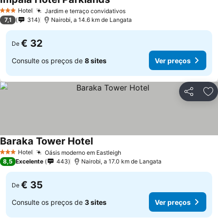
Ver preços
Hotel
Jardim e terraço convidativos
Ver preços
3 Estrelas
7,1
314
Nairobi, a 14.6 km de Langata
€ 32
De
Consulte os preços de
8 sites
Ver preços
Partilhar
Ad
Baraka Tower Hotel
Ver preços
Hotel
Oásis moderno em Eastleigh
Ver preços
3 Estrelas
8,5
Excelente
443
Nairobi, a 17.0 km de Langata
€ 35
De
Consulte os preços de
3 sites
Ver preços