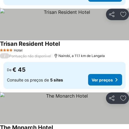
Partilhar
Ad
Trisan Resident Hotel
Ver preços
Hotel
4 Estrelas
/
Nairobi, a 11.1 km de Langata
Pontuação não disponível
€ 45
De
Consulte os preços de
5 sites
Ver preços
Partilhar
Ad
The Monarch Hotel