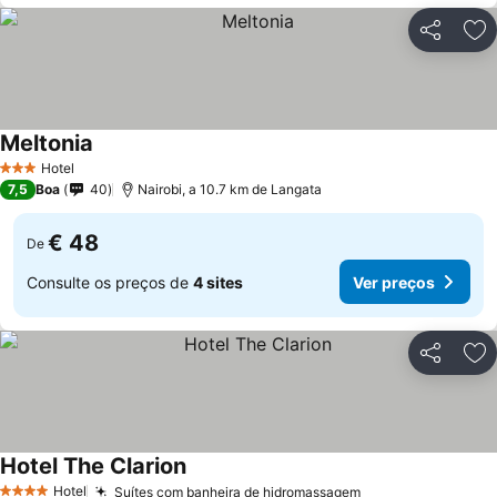
Partilhar
Ad
Meltonia
Ver preços
Hotel
3 Estrelas
7,5
Boa
40
Nairobi, a 10.7 km de Langata
€ 48
De
Consulte os preços de
4 sites
Ver preços
Partilhar
Ad
Hotel The Clarion
Ver preços
Hotel
Suítes com banheira de hidromassagem
Ver preços