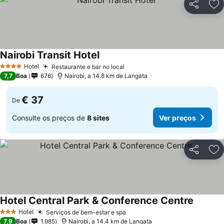
Partilhar
Ad
Nairobi Transit Hotel
Ver preços
Hotel
Restaurante e bar no local
Ver preços
4 Estrelas
7,7
Boa
676
Nairobi, a 14.8 km de Langata
€ 37
De
Consulte os preços de
8 sites
Ver preços
Partilhar
Ad
Hotel Central Park & Conference Centre
Ver pre
Hotel
Serviços de bem-estar e spa
Ver preços
3 Estrelas
7,9
Boa
1.985
Nairobi, a 14.4 km de Langata