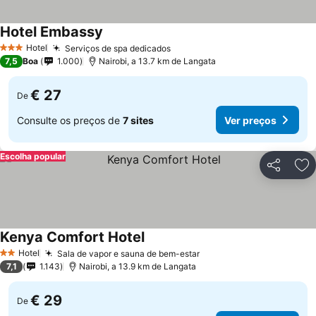
Hotel Embassy
Ver preços
Hotel
Serviços de spa dedicados
Ver preços
3 Estrelas
7,5
Boa
1.000
Nairobi, a 13.7 km de Langata
€ 27
De
Consulte os preços de
7 sites
Ver preços
Escolha popular
Partilhar
Ad
Kenya Comfort Hotel
Ver preços
Hotel
Sala de vapor e sauna de bem-estar
Ver preços
2 Estrelas
7,1
1.143
Nairobi, a 13.9 km de Langata
€ 29
De