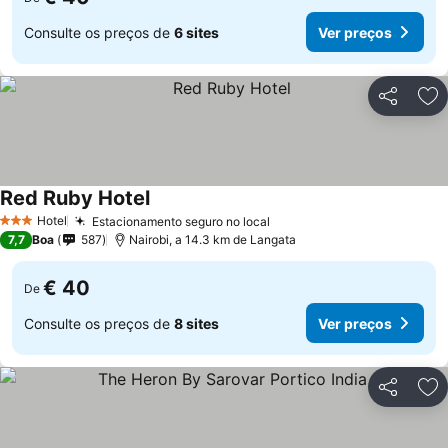
Consulte os preços de
6 sites
Ver preços
Partilhar
Ad
Red Ruby Hotel
Ver preços
Hotel
Estacionamento seguro no local
Ver preços
3 Estrelas
7,7
Boa
587
Nairobi, a 14.3 km de Langata
€ 40
De
Consulte os preços de
8 sites
Ver preços
Partilhar
Ad