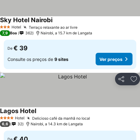
Sky Hotel Nairobi
Ver preços
Hotel
Terraço relaxante ao ar livre
Ver preços
3 Estrelas
7,9
Boa
362
Nairobi, a 15.7 km de Langata
€ 39
De
Consulte os preços de
9 sites
Ver preços
Partilhar
Ad
Lagos Hotel
Ver preços
Hotel
Delicioso café da manhã no local
Ver preços
4 Estrelas
6,6
32
Nairobi, a 14.3 km de Langata
€ 40
De