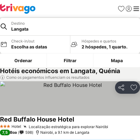
Favoritos
Iniciar
Me
Destino
Langata
Check-in/out
Hóspedes e quartos
Escolha as datas
2 hóspedes, 1 quarto.
Ordenar
Filtrar
Mapa
Hotéis económicos em Langata, Quénia
Como os pagamentos influenciam os resultados
Partilhar
Ad
Red Buffalo House Hotel
Ver preços
Hotel
Localização estratégica para explorar Nairóbi
Ver preços
3 Estrelas
7,5
Boa
598
Nairobi, a 9.1 km de Langata