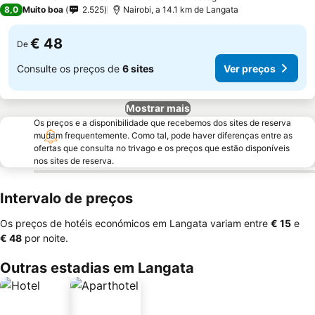
4 Estrelas
8,0
Muito boa
2.525
Nairobi, a 14.1 km de Langata
€ 48
De
Consulte os preços de
6 sites
Ver preços
Mostrar mais
Os preços e a disponibilidade que recebemos dos sites de reserva
mudam frequentemente. Como tal, pode haver diferenças entre as
ofertas que consulta no trivago e os preços que estão disponíveis
nos sites de reserva.
Intervalo de preços
Os preços de hotéis económicos em Langata variam entre
‎€ 15
e
‎€ 48
por noite.
Outras estadias em Langata