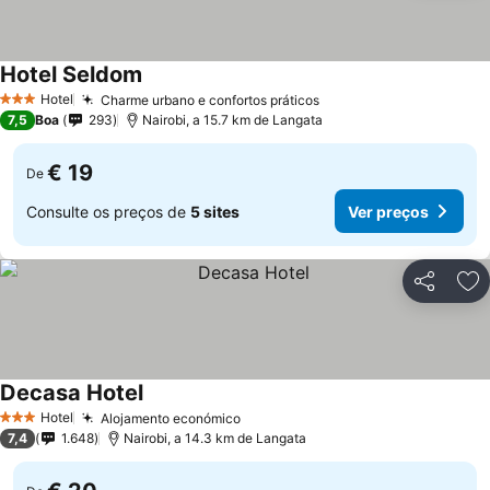
Hotel Seldom
Ver preços
Hotel
Charme urbano e confortos práticos
Ver preços
3 Estrelas
7,5
Boa
293
Nairobi, a 15.7 km de Langata
€ 19
De
Consulte os preços de
5 sites
Ver preços
Partilhar
Ad
Decasa Hotel
Ver preços
Hotel
Alojamento económico
Ver preços
3 Estrelas
7,4
1.648
Nairobi, a 14.3 km de Langata