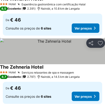
Ver preços
Hotel
Experiência gastronômica com certificação Halal
Ver preços
3 Estrelas
8,5
Excelente
2.391
Nairobi, a 10.8 km de Langata
€ 46
De
Consulte os preços de
6 sites
Ver preços
Partilhar
Ad
The Zehneria Hotel
Ver preços
Hotel
Serviços relaxantes de spa e massagem
Ver preços
3 Estrelas
8,7
Excelente
2.797
Nairobi, a 14.5 km de Langata
€ 46
De
Consulte os preços de
6 sites
Ver preços