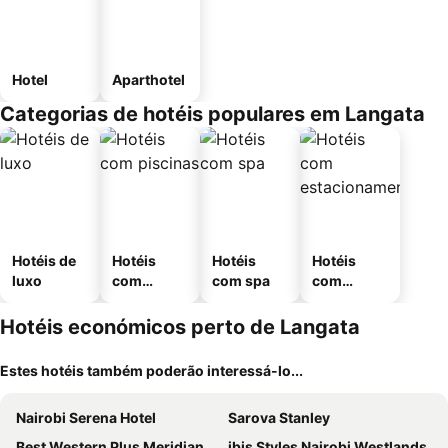
Hotel
Aparthotel
Categorias de hotéis populares em Langata
Hotéis de
Hotéis
Hotéis
Hotéis
luxo
com
com spa
com
piscinas
estaciona
mento
Hotéis económicos perto de Langata
Estes hotéis também poderão interessá-lo...
Nairobi Serena Hotel
Sarova Stanley
Best Western Plus Meridian Hotel
ibis Styles Nairobi Westlands