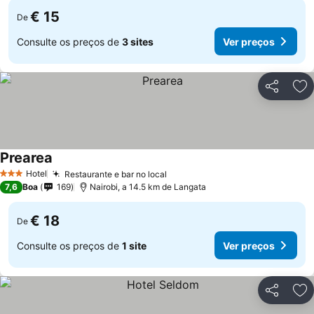
€ 15
De
Consulte os preços de
3 sites
Ver preços
Partilhar
Ad
Prearea
Ver preços
Hotel
Restaurante e bar no local
Ver preços
3 Estrelas
7,6
Boa
169
Nairobi, a 14.5 km de Langata
€ 18
De
Consulte os preços de
1 site
Ver preços
Partilhar
Ad