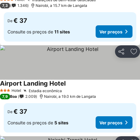
Ver preços
4 Estrelas
7,3
1.346
Nairobi, a 15.7 km de Langata
€ 37
De
Consulte os preços de
11 sites
Ver preços
Partilhar
Ad
Airport Landing Hotel
Ver preços
Hotel
Estadia econômica
Ver preços
3 Estrelas
7,9
Boa
2.009
Nairobi, a 19.0 km de Langata
€ 37
De
Consulte os preços de
5 sites
Ver preços