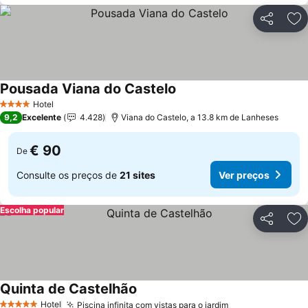
Partilhar
Ad
Pousada Viana do Castelo
Ver preços
Hotel
4 Estrelas
9,2
Excelente
4.428
Viana do Castelo, a 13.8 km de Lanheses
€ 90
De
Consulte os preços de
21 sites
Ver preços
Escolha popular
Partilhar
Ad
Quinta de Castelhão
Ver preços
Hotel
Piscina infinita com vistas para o jardim
Ver preços