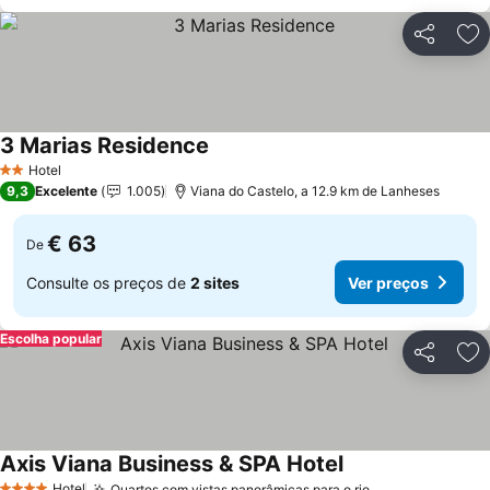
Partilhar
Ad
3 Marias Residence
Ver preços
Hotel
2 Estrelas
9,3
Excelente
1.005
Viana do Castelo, a 12.9 km de Lanheses
€ 63
De
Consulte os preços de
2 sites
Ver preços
Escolha popular
Partilhar
Ad
Axis Viana Business & SPA Hotel
Ver preços
Hotel
Quartos com vistas panorâmicas para o rio