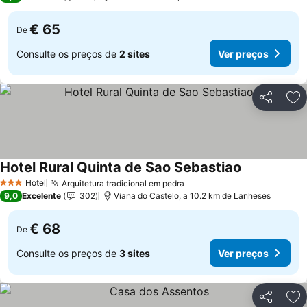
€ 65
De
Consulte os preços de
2 sites
Ver preços
Partilhar
Ad
Hotel Rural Quinta de Sao Sebastiao
Ver preços
Hotel
Arquitetura tradicional em pedra
Ver preços
3 Estrelas
9,0
Excelente
302
Viana do Castelo, a 10.2 km de Lanheses
€ 68
De
Consulte os preços de
3 sites
Ver preços
Partilhar
Ad