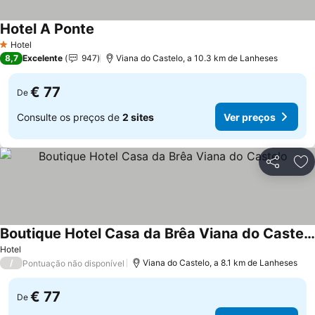
Hotel A Ponte
Ver preços
Hotel
1 Estrelas
8,7
Excelente
947
Viana do Castelo, a 10.3 km de Lanheses
€ 77
De
Consulte os preços de
2 sites
Ver preços
Partilhar
Ad
Boutique Hotel Casa da Brêa Viana do Castelo
Ver preços
Hotel
/
Viana do Castelo, a 8.1 km de Lanheses
Pontuação não disponível
€ 77
De