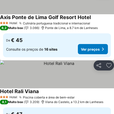
Axis Ponte de Lima Golf Resort Hotel
Ver preços
Hotel
Culinária portuguesa tradicional e internacional
Ver preços
3 Estrelas
8,2
Muito boa
3.066
Ponte de Lima, a 8.7 km de Lanheses
€ 45
De
Consulte os preços de
16 sites
Ver preços
Partilhar
Ad
Hotel Rali Viana
Ver preços
Hotel
Piscina coberta e área de bem-estar
Ver preços
3 Estrelas
8,1
Muito boa
3.209
Viana do Castelo, a 13.2 km de Lanheses