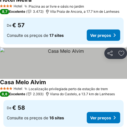
Ver preços
Hotel
Piscina ao ar livre e oásis no jardim
Ver preços
4 Estrelas
8,7
Excelente
3.472
Vila Praia de Ancora, a 17.7 km de Lanheses
€ 57
De
Consulte os preços de
17 sites
Ver preços
Partilhar
Ad
Casa Melo Alvim
Ver preços
Hotel
Localização privilegiada perto da estação de trem
Ver preç
4 Estrelas
8,8
Excelente
2.393
Viana do Castelo, a 13.7 km de Lanheses
€ 58
De
Consulte os preços de
16 sites
Ver preços