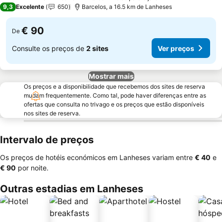
5 Estrelas
9,3
Excelente
650
Barcelos, a 16.5 km de Lanheses
€ 90
De
Consulte os preços de
2 sites
Ver preços
Mostrar mais
Os preços e a disponibilidade que recebemos dos sites de reserva
mudam frequentemente. Como tal, pode haver diferenças entre as
ofertas que consulta no trivago e os preços que estão disponíveis
nos sites de reserva.
Intervalo de preços
Os preços de hotéis económicos em Lanheses variam entre
‎€ 40
e
‎€ 90
por noite.
Outras estadias em Lanheses