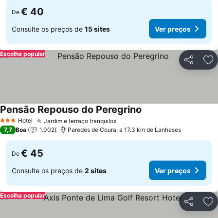
€ 40
De
Consulte os preços de
15 sites
Ver preços
Escolha popular
Partilhar
Ad
Pensão Repouso do Peregrino
Ver preços
Hotel
Jardim e terraço tranquilos
Ver preços
3 Estrelas
7,7
Boa
1.002
Paredes de Coura, a 17.3 km de Lanheses
€ 45
De
Consulte os preços de
2 sites
Ver preços
Escolha popular
Partilhar
Ad