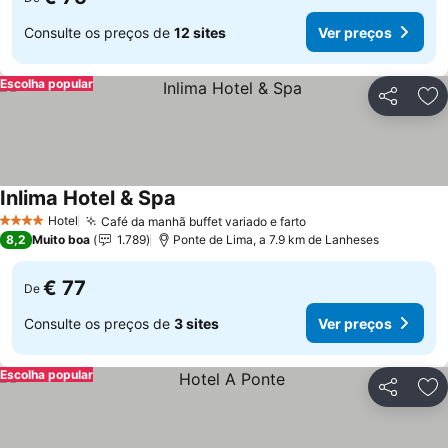
Consulte os preços de
12 sites
Ver preços
Escolha popular
Partilhar
Ad
Inlima Hotel & Spa
Ver preços
Hotel
Café da manhã buffet variado e farto
Ver preços
4 Estrelas
8,2
Muito boa
1.789
Ponte de Lima, a 7.9 km de Lanheses
€ 77
De
Consulte os preços de
3 sites
Ver preços
Escolha popular
Partilhar
Ad