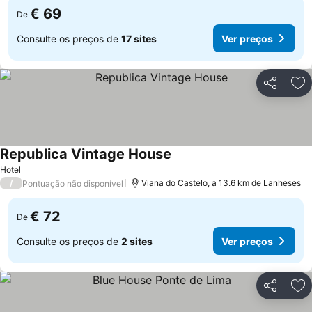
€ 69
De
Consulte os preços de
17 sites
Ver preços
Partilhar
Ad
Republica Vintage House
Ver preços
Hotel
/
Viana do Castelo, a 13.6 km de Lanheses
Pontuação não disponível
€ 72
De
Consulte os preços de
2 sites
Ver preços
Partilhar
Ad