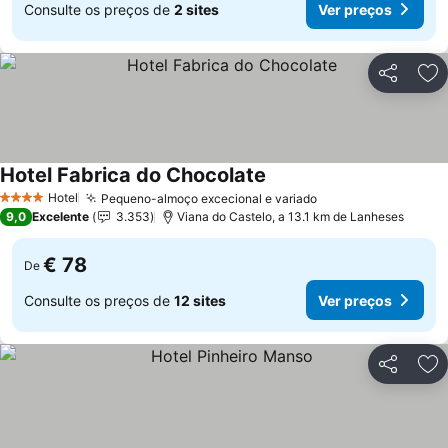
Consulte os preços de
2 sites
Ver preços
Partilhar
Ad
Hotel Fabrica do Chocolate
Ver preços
Hotel
Pequeno-almoço excecional e variado
Ver preços
4 Estrelas
9,0
Excelente
3.353
Viana do Castelo, a 13.1 km de Lanheses
€ 78
De
Consulte os preços de
12 sites
Ver preços
Partilhar
Ad