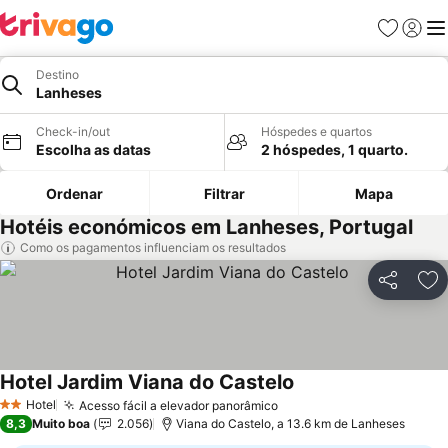
Favoritos
Iniciar
Me
Destino
Lanheses
Check-in/out
Hóspedes e quartos
Escolha as datas
2 hóspedes, 1 quarto.
Ordenar
Filtrar
Mapa
Hotéis económicos em Lanheses, Portugal
Como os pagamentos influenciam os resultados
Partilhar
Ad
Hotel Jardim Viana do Castelo
Ver preços
Hotel
Acesso fácil a elevador panorâmico
Ver preços
2 Estrelas
8,3
Muito boa
2.056
Viana do Castelo, a 13.6 km de Lanheses