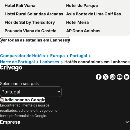
Hotel Rali Viana
Hotel do Parque
Hotel Rural Solar das Arcadas
Axis Ponte de Lima Golf Resort Hotel
Flôr de Sal by The Editory
Hotel Meira
Pousada Viana do Castelo
AP Dona Aninhas
Hotel Jardim Viana do Castelo
Vila Gale Collection Ponte de Lima Vineyards Hotel
Ver todas as estadias em Lanheses
Maison Albar - Amoure
Inlima Hotel & Spa
Comparador de Hotéis
Europa
Portugal
Casa Melo Alvim
Hotel Fabrica do Chocolate
Norte de Portugal
Lanheses
Hotéis económicos em Lanheses
Hotel FeelViana
Hotel Império do Norte
Hotel Rural Quinta de Sao Sebastiao
Rua Grande Hotel
Facebook
Twitter
Insta
Yo
Carmo's Boutique Hotel - Small Luxury Hotels of the World
Flag Design Hotel
Selecione o seu país
Aldeamento Turístico Do Camarido
Casa D`Auleira
Hotel Laranjeira
Absoluto Design Hotel
Adicionar no Google
Encontre facilmente os nossos
Blue House Ponte de Lima
Casa de Anquiao
resultados: adicione o trivago como
Quintinha D`Arga
Leonchic - Guest House com Piscina de Água Salgada
fonte preferencial no Google.
Empresa
Pensão Repouso do Peregrino
Quinta de Malta