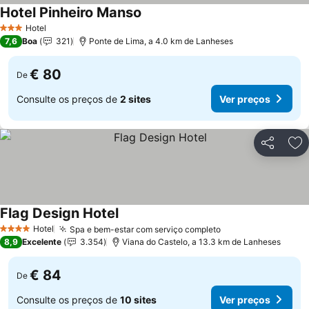
Hotel Pinheiro Manso
Ver preços
Hotel
3 Estrelas
7,6
Boa
321
Ponte de Lima, a 4.0 km de Lanheses
€ 80
De
Consulte os preços de
2 sites
Ver preços
Partilhar
Ad
Flag Design Hotel
Ver preços
Hotel
Spa e bem-estar com serviço completo
Ver preços
4 Estrelas
8,9
Excelente
3.354
Viana do Castelo, a 13.3 km de Lanheses
€ 84
De
Consulte os preços de
10 sites
Ver preços