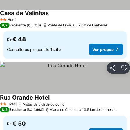
Casa de Valinhas
Ver preços
Hotel
2 Estrelas
9,2
Excelente
316
Ponte de Lima, a 8.7 km de Lanheses
€ 48
De
Consulte os preços de
1 site
Ver preços
Partilhar
Ad
Rua Grande Hotel
Ver preços
Hotel
Vistas da cidade ou do rio
Ver preços
2 Estrelas
8,5
Excelente
1.968
Viana do Castelo, a 13.5 km de Lanheses
€ 50
De