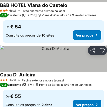
B&B HOTEL Viana do Castelo
Ver preços
Hotel
Estacionamento privado no local
Ver preços
3 Estrelas
8,9
Excelente
2.753
Viana do Castelo, a 12.9 km de Lanheses
€ 54
De
Consulte os preços de
10 sites
Ver preços
Partilhar
Ad
Casa D`Auleira
Ver preços
Hotel
Piscina exterior ampla e jacuzzi
Ver preços
3 Estrelas
9,2
Excelente
674
Ponte da Barca, a 19.9 km de Lanheses
€ 55
De
Consulte os preços de
2 sites
Ver preços