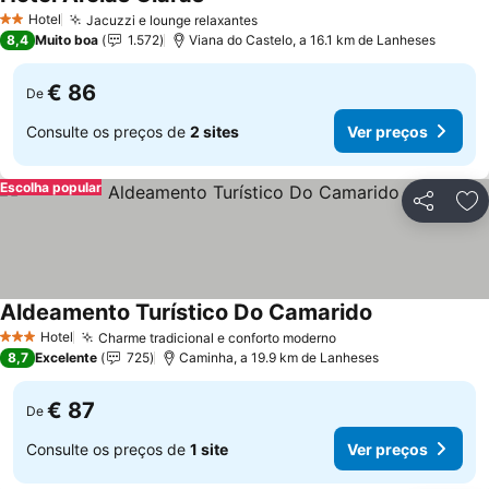
Ver preços
Hotel
Jacuzzi e lounge relaxantes
Ver preços
2 Estrelas
8,4
Muito boa
1.572
Viana do Castelo, a 16.1 km de Lanheses
€ 86
De
Consulte os preços de
2 sites
Ver preços
Escolha popular
Partilhar
Ad
Aldeamento Turístico Do Camarido
Ver preços
Hotel
Charme tradicional e conforto moderno
Ver preços
3 Estrelas
8,7
Excelente
725
Caminha, a 19.9 km de Lanheses
€ 87
De
Consulte os preços de
1 site
Ver preços