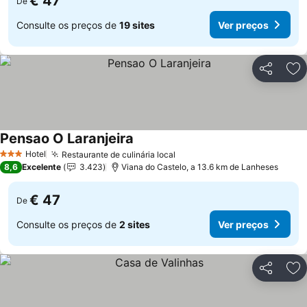
€ 47
De
Consulte os preços de
19 sites
Ver preços
Partilhar
Ad
Pensao O Laranjeira
Ver preços
Hotel
Restaurante de culinária local
Ver preços
3 Estrelas
8,6
Excelente
3.423
Viana do Castelo, a 13.6 km de Lanheses
€ 47
De
Consulte os preços de
2 sites
Ver preços
Partilhar
Ad