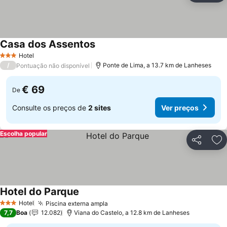
Casa dos Assentos
Ver preços
Hotel
3 Estrelas
/
Ponte de Lima, a 13.7 km de Lanheses
Pontuação não disponível
€ 69
De
Consulte os preços de
2 sites
Ver preços
Escolha popular
Partilhar
Ad
Hotel do Parque
Ver preços
Hotel
Piscina externa ampla
Ver preços
3 Estrelas
7,7
Boa
12.082
Viana do Castelo, a 12.8 km de Lanheses