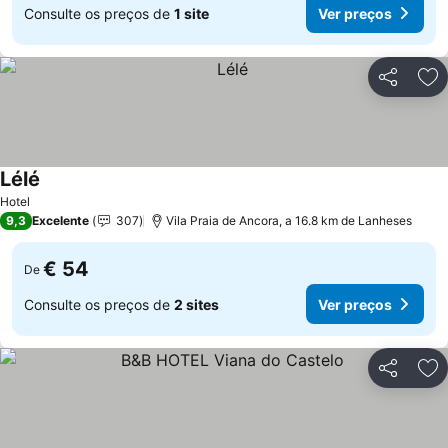
Consulte os preços de
1 site
Ver preços
Partilhar
Ad
Lélé
Ver preços
Hotel
9,3
Excelente
307
Vila Praia de Ancora, a 16.8 km de Lanheses
€ 54
De
Consulte os preços de
2 sites
Ver preços
Partilhar
Ad