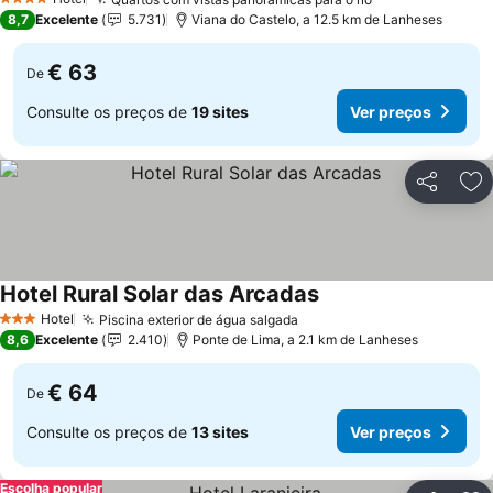
Ver preços
4 Estrelas
8,7
Excelente
5.731
Viana do Castelo, a 12.5 km de Lanheses
€ 63
De
Consulte os preços de
19 sites
Ver preços
Partilhar
Ad
Hotel Rural Solar das Arcadas
Ver preços
Hotel
Piscina exterior de água salgada
Ver preços
3 Estrelas
8,6
Excelente
2.410
Ponte de Lima, a 2.1 km de Lanheses
€ 64
De
Consulte os preços de
13 sites
Ver preços
Escolha popular