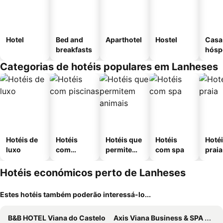
Hotel
Bed and
Aparthotel
Hostel
Casa
breakfasts
hósp
Categorias de hotéis populares em Lanheses
Hotéis de
Hotéis
Hotéis que
Hotéis
Hotéi
luxo
com
permitem
com spa
praia
piscinas
animais
Hotéis económicos perto de Lanheses
Estes hotéis também poderão interessá-lo...
B&B HOTEL Viana do Castelo
Axis Viana Business & SPA Hotel