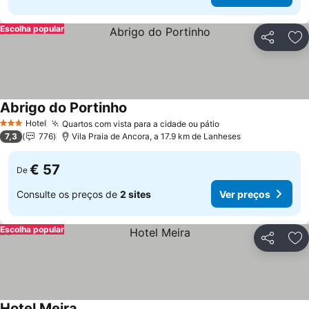
Escolha popular
Partilhar
Ad
Abrigo do Portinho
Ver preços
Hotel
Quartos com vista para a cidade ou pátio
Ver preços
3 Estrelas
7,3
776
Vila Praia de Ancora, a 17.9 km de Lanheses
€ 57
De
Consulte os preços de
2 sites
Ver preços
Escolha popular
Partilhar
Ad
Hotel Meira