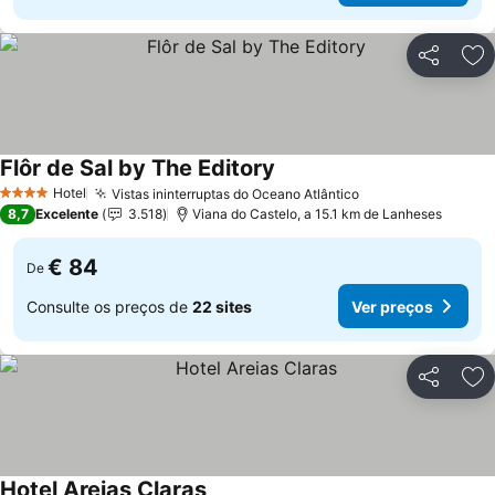
Partilhar
Ad
Flôr de Sal by The Editory
Ver preços
Hotel
Vistas ininterruptas do Oceano Atlântico
Ver preços
4 Estrelas
8,7
Excelente
3.518
Viana do Castelo, a 15.1 km de Lanheses
€ 84
De
Consulte os preços de
22 sites
Ver preços
Partilhar
Ad
Hotel Areias Claras