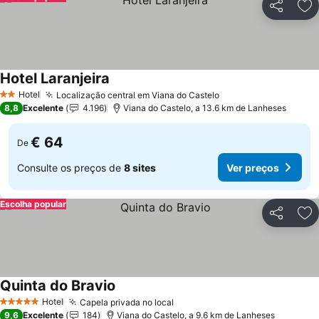
Partilhar
Ad
Hotel Laranjeira
Ver preços
Hotel
Localização central em Viana do Castelo
Ver preços
2 Estrelas
8,8
Excelente
4.196
Viana do Castelo, a 13.6 km de Lanheses
€ 64
De
Consulte os preços de
8 sites
Ver preços
Escolha popular
Partilhar
Ad
Quinta do Bravio
Ver preços
Hotel
Capela privada no local
Ver preços
5 Estrelas
9,6
Excelente
184
Viana do Castelo, a 9.6 km de Lanheses