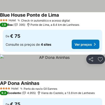
Blue House Ponte de Lima
Ver preços
Hotel
Check-in automático e acesso digital
Ver preços
3 Estrelas
7,9
Boa
395
Ponte de Lima, a 8.4 km de Lanheses
€ 75
De
Consulte os preços de
4 sites
Ver preços
Partilhar
Ad
AP Dona Aninhas
Ver preços
Hotel
Perto do navio Gil Eannes
Ver preços
4 Estrelas
9,2
Excelente
4.955
Viana do Castelo, a 13.8 km de Lanheses
€ 75
De