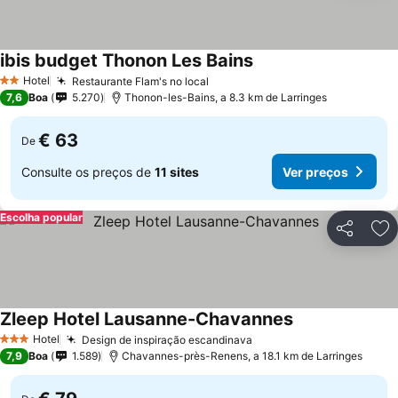
ibis budget Thonon Les Bains
Hotel
Restaurante Flam's no local
2 Estrelas
7,6
Boa
5.270
Thonon-les-Bains, a 8.3 km de Larringes
€ 63
De
Consulte os preços de
11 sites
Ver preços
Escolha popular
Partilhar
Ad
Zleep Hotel Lausanne-Chavannes
Hotel
Design de inspiração escandinava
3 Estrelas
7,9
Boa
1.589
Chavannes-près-Renens, a 18.1 km de Larringes