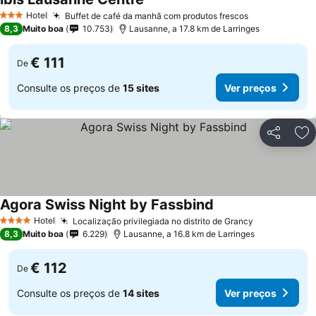
Hotel
Buffet de café da manhã com produtos frescos
3 Estrelas
8,3
Muito boa
10.753
Lausanne, a 17.8 km de Larringes
€ 111
De
Consulte os preços de
15 sites
Ver preços
Partilhar
Ad
Agora Swiss Night by Fassbind
Hotel
Localização privilegiada no distrito de Grancy
4 Estrelas
8,3
Muito boa
6.229
Lausanne, a 16.8 km de Larringes
€ 112
De
Consulte os preços de
14 sites
Ver preços