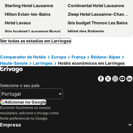
Starling Hotel Lausanne
Continental Hotel Lausanne
Hilton Evian-les-Bains
Zleep Hotel Lausanne-Chavannes
Hotel Lavaux
ibis budget Thonon Les Bains
ibis budget Lausanne Bussigny
Hôtel des Patients
Hôtel de la Paix Lausanne
Alpha by Fassbind
Ver todas as estadias em Larringes
Agora Swiss Night by Fassbind
Tulip Inn Lausanne Beaulieu
Comparador de Hotéis
Europa
França
Ródano-Alpes
Moxy Lausanne City
Swiss Wine by Fassbind
Haute-Savoie
Larringes
Hotéis económicos em Larringes
B&B HOTEL Evian Publier
Mövenpick Hotel Lausanne
ibis Thonon Centre
Royal Savoy Hotel & Spa
Facebook
Twitter
Insta
Yo
ibis Styles Lausanne Center Mad House
Swiss Chocolate by Fassbind Lausanne
Selecione o seu país
Hôtel du Marché
Beau-Rivage Palace
Les Lodges de Babylone
Afterwork Hotel
Adicionar no Google
Encontre facilmente os nossos
Hotel Continental
The Originals Boutique, Hôtel Alizé, Évian-les-Bains
resultados: adicione o trivago como
Hôtel Côté Sud Léman
Lausanne Palace
fonte preferencial no Google.
Empresa
Swiss Chocolate Lausanne by Fassbind
Logis Hôtel Arc en Ciel