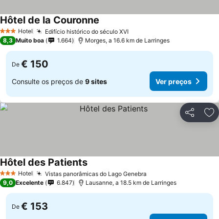
Hôtel de la Couronne
Hotel
Edifício histórico do século XVI
3 Estrelas
8,3
Muito boa
1.664
Morges, a 16.6 km de Larringes
€ 150
De
Consulte os preços de
9 sites
Ver preços
Partilhar
Ad
Hôtel des Patients
Hotel
Vistas panorâmicas do Lago Genebra
3 Estrelas
9,0
Excelente
6.847
Lausanne, a 18.5 km de Larringes
€ 153
De