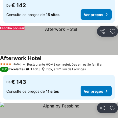
€ 142
De
Consulte os preços de
15 sites
Ver preços
Escolha popular
Partilhar
Ad
Afterwork Hotel
Hotel
Restaurante HOME com refeições em estilo familiar
4 Estrelas
9,2
Excelente
1.431
Etoy, a 17.1 km de Larringes
€ 143
De
Consulte os preços de
11 sites
Ver preços
Partilhar
Ad