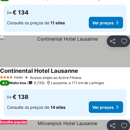
€ 134
De
Consulte os preços de
11 sites
Ver preços
Partilhar
Ad
Continental Hotel Lausanne
Hotel
Acesso amplo ao Active Fitness
4 Estrelas
8,1
Muito boa
6.735
Lausanne, a 17.1 km de Larringes
€ 138
De
Consulte os preços de
14 sites
Ver preços
Escolha popular
Partilhar
Ad