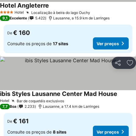
Hotel Angleterre
Hotel
Localização à beira do lago Ouchy
4 Estrelas
9,1
Excelente
5.422
Lausanne, a 15.9 km de Larringes
€ 160
De
Consulte os preços de
17 sites
Ver preços
Partilhar
Ad
ibis Styles Lausanne Center Mad House
Hotel
Bar de coquetéis exclusivos
7,7
Boa
2.233
Lausanne, a 17.4 km de Larringes
€ 161
De
Consulte os preços de
8 sites
Ver preços