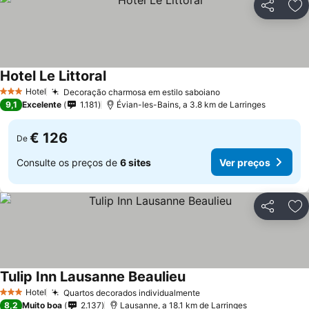
Partilhar
Ad
Hotel Le Littoral
Hotel
Decoração charmosa em estilo saboiano
3 Estrelas
9,1
Excelente
1.181
Évian-les-Bains, a 3.8 km de Larringes
€ 126
De
Consulte os preços de
6 sites
Ver preços
Partilhar
Ad
Tulip Inn Lausanne Beaulieu
Hotel
Quartos decorados individualmente
3 Estrelas
8,2
Muito boa
2.137
Lausanne, a 18.1 km de Larringes