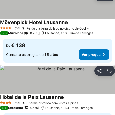
Mövenpick Hotel Lausanne
Hotel
Refúgio à beira do lago no distrito de Ouchy
4 Estrelas
8,3
Muito boa
8.239
Lausanne, a 16.0 km de Larringes
€ 138
De
Consulte os preços de
15 sites
Ver preços
Partilhar
Ad
Hôtel de la Paix Lausanne
Hotel
Charme histórico com vistas alpinas
4 Estrelas
8,6
Excelente
4.556
Lausanne, a 17.4 km de Larringes