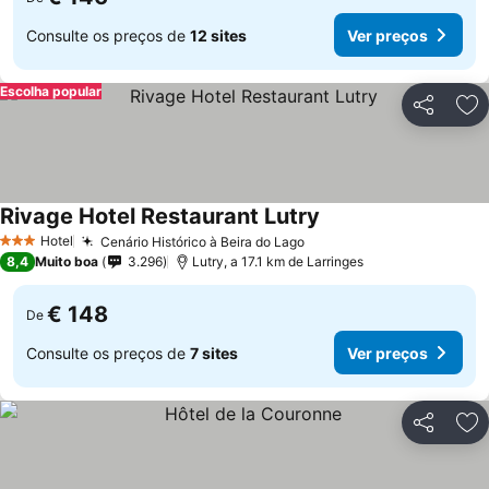
Consulte os preços de
12 sites
Ver preços
Escolha popular
Partilhar
Ad
Rivage Hotel Restaurant Lutry
Hotel
Cenário Histórico à Beira do Lago
3 Estrelas
8,4
Muito boa
3.296
Lutry, a 17.1 km de Larringes
€ 148
De
Consulte os preços de
7 sites
Ver preços
Partilhar
Ad