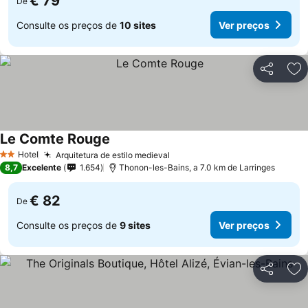
€ 79
De
Consulte os preços de
10 sites
Ver preços
Partilhar
Ad
Le Comte Rouge
Hotel
Arquitetura de estilo medieval
2 Estrelas
8,7
Excelente
1.654
Thonon-les-Bains, a 7.0 km de Larringes
€ 82
De
Consulte os preços de
9 sites
Ver preços
Partilhar
Ad