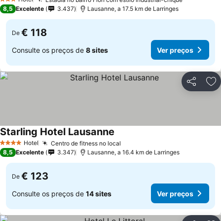
3 Estrelas
8,5
Excelente
3.437
Lausanne, a 17.5 km de Larringes
€ 118
De
Consulte os preços de
8 sites
Ver preços
Partilhar
Ad
Starling Hotel Lausanne
Hotel
Centro de fitness no local
4 Estrelas
8,5
Excelente
3.347
Lausanne, a 16.4 km de Larringes
€ 123
De
Consulte os preços de
14 sites
Ver preços