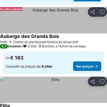
Escolha popular
Partilhar
Ad
Auberge des Grands Bois
Hotel
Charme de uma fazenda histórica do século XVIII
8,7
Excelente
2.353
Buchillon, a 16.9 km de Larringes
€ 163
De
Consulte os preços de
8 sites
Ver preços
Partilhar
Ad
Elite