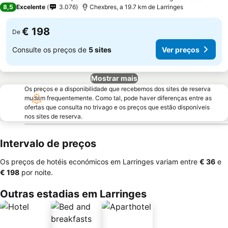
4 Estrelas
8,5
Excelente
3.076
Chexbres, a 19.7 km de Larringes
€ 198
De
Consulte os preços de
5 sites
Ver preços
Mostrar mais
Os preços e a disponibilidade que recebemos dos sites de reserva
mudam frequentemente. Como tal, pode haver diferenças entre as
ofertas que consulta no trivago e os preços que estão disponíveis
nos sites de reserva.
Intervalo de preços
Os preços de hotéis económicos em Larringes variam entre
‎€ 36
e
‎€ 198
por noite.
Outras estadias em Larringes