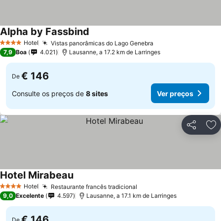
Alpha by Fassbind
Hotel
Vistas panorâmicas do Lago Genebra
4 Estrelas
7,9
Boa
4.021
Lausanne, a 17.2 km de Larringes
€ 146
De
Consulte os preços de
8 sites
Ver preços
Partilhar
Ad
Hotel Mirabeau
Hotel
Restaurante francês tradicional
4 Estrelas
9,0
Excelente
4.597
Lausanne, a 17.1 km de Larringes
€ 146
De