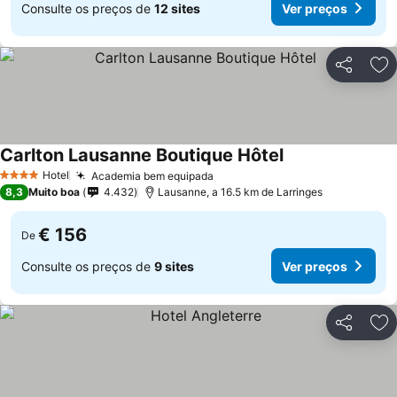
Consulte os preços de
12 sites
Ver preços
Partilhar
Ad
Carlton Lausanne Boutique Hôtel
Hotel
Academia bem equipada
4 Estrelas
8,3
Muito boa
4.432
Lausanne, a 16.5 km de Larringes
€ 156
De
Consulte os preços de
9 sites
Ver preços
Partilhar
Ad