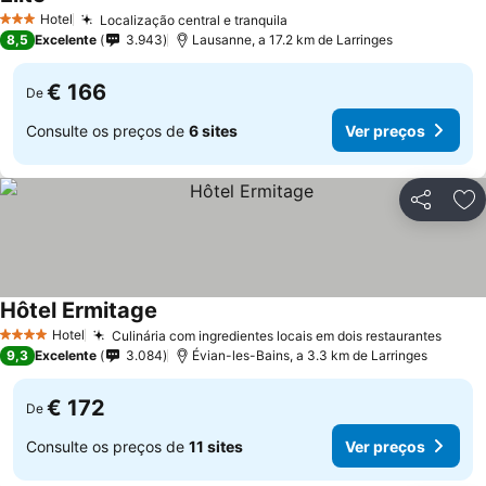
Hotel
Localização central e tranquila
3 Estrelas
8,5
Excelente
3.943
Lausanne, a 17.2 km de Larringes
€ 166
De
Consulte os preços de
6 sites
Ver preços
Partilhar
Ad
Hôtel Ermitage
Hotel
Culinária com ingredientes locais em dois restaurantes
4 Estrelas
9,3
Excelente
3.084
Évian-les-Bains, a 3.3 km de Larringes
€ 172
De
Consulte os preços de
11 sites
Ver preços