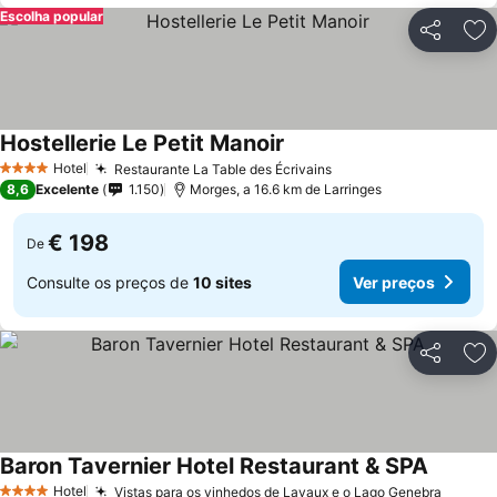
Escolha popular
Partilhar
Ad
Hostellerie Le Petit Manoir
Hotel
Restaurante La Table des Écrivains
4 Estrelas
8,6
Excelente
1.150
Morges, a 16.6 km de Larringes
€ 198
De
Consulte os preços de
10 sites
Ver preços
Partilhar
Ad
Baron Tavernier Hotel Restaurant & SPA
Hotel
Vistas para os vinhedos de Lavaux e o Lago Genebra