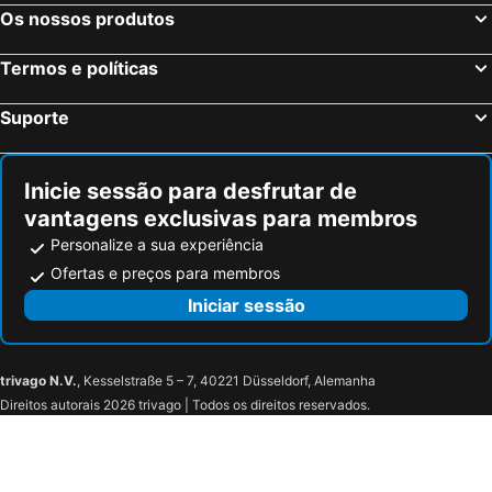
ibis Styles Thonon-les-Bains
Hotel Angleterre
Os nossos produtos
Château d'Ouchy
Morges House
Termos e políticas
Hotel Mirabeau
Eh!Toi Self Motel
Cosy private room in Lausanne center
Les Cornettes
Suporte
Terra-Beka Lodge
Hôtel La Riviera Victoria
Hotel Le Bourgogne
Les Chemins Du Leman
Inicie sessão para desfrutar de
Bellerive Hotel
Elite
vantagens exclusivas para membros
Hôtel Crystal
Base7 - Lerie De Chatonneyre
Personalize a sua experiência
Clarion Collection Lavaux
Hôtel de France Contact-Hôtel
Ofertas e preços para membros
Hôtel Ermitage
Hotel Royal - Evian Resort
Iniciar sessão
Hôtel Royal
Hôtel du Palais
Côté Lac Hostel
Hôtel Restaurant le Panorama
trivago N.V.
, Kesselstraße 5 – 7, 40221 Düsseldorf, Alemanha
Le Comte Rouge
Auberge du Raisin
Direitos autorais 2026 trivago | Todos os direitos reservados.
Les Gentianettes Hotel & Spa
SwissTech Hotel