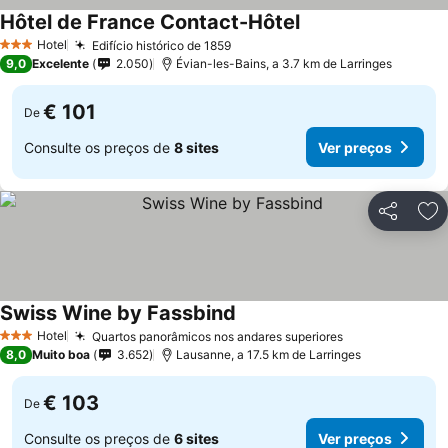
Hôtel de France Contact-Hôtel
Hotel
Edifício histórico de 1859
3 Estrelas
9,0
Excelente
2.050
Évian-les-Bains, a 3.7 km de Larringes
€ 101
De
Consulte os preços de
8 sites
Ver preços
Partilhar
Ad
Swiss Wine by Fassbind
Hotel
Quartos panorâmicos nos andares superiores
3 Estrelas
8,0
Muito boa
3.652
Lausanne, a 17.5 km de Larringes
€ 103
De
Consulte os preços de
6 sites
Ver preços