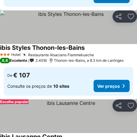
Partilhar
Ad
ibis Styles Thonon-les-Bains
Hotel
Restaurante Alsaciano Flammekueche
3 Estrelas
8,8
Excelente
2.409
Thonon-les-Bains, a 8.3 km de Larringes
€ 107
De
Consulte os preços de
10 sites
Ver preços
Escolha popular
Partilhar
Ad
ibis Lausanne Centre