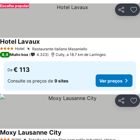
Escolha popular
Partilhar
Ad
Hotel Lavaux
Hotel
Restaurante italiano Masaniello
4 Estrelas
8,4
Muito boa
4.323
Cully, a 18.7 km de Larringes
€ 113
De
Consulte os preços de
9 sites
Ver preços
Partilhar
Ad
Moxy Lausanne City
Hotel
Estadia no bairro Flon com estilo industrial-chique