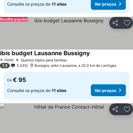
Consulte os preços de
11 sites
Ver preços
Escolha popular
Partilhar
Ad
ibis budget Lausanne Bussigny
Hotel
Quartos triplos para famílias
1 Estrelas
7,3
5.345
Bussigny-près-Lausanne, a 20.0 km de Larringes
€ 95
De
Consulte os preços de
11 sites
Ver preços
Partilhar
Ad