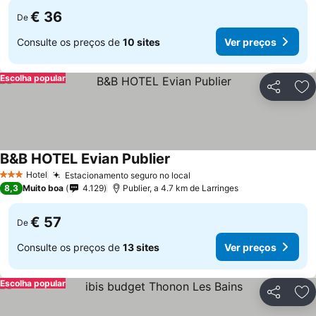
€ 36
De
Consulte os preços de
10 sites
Ver preços
Escolha popular
Partilhar
Ad
B&B HOTEL Evian Publier
Hotel
Estacionamento seguro no local
3 Estrelas
8,3
Muito boa
4.129
Publier, a 4.7 km de Larringes
€ 57
De
Consulte os preços de
13 sites
Ver preços
Escolha popular
Partilhar
Ad