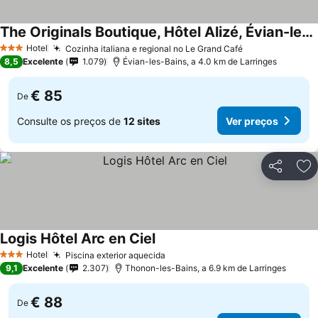
The Originals Boutique, Hôtel Alizé, Évian-les-Bains
Hotel
Cozinha italiana e regional no Le Grand Café
3 Estrelas
8,5
Excelente
1.079
Évian-les-Bains, a 4.0 km de Larringes
€ 85
De
Consulte os preços de
12 sites
Ver preços
Partilhar
Ad
Logis Hôtel Arc en Ciel
Hotel
Piscina exterior aquecida
3 Estrelas
9,1
Excelente
2.307
Thonon-les-Bains, a 6.9 km de Larringes
€ 88
De