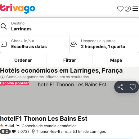
Favoritos
Iniciar
Me
Destino
Larringes
Check-in/out
Hóspedes e quartos
Escolha as datas
2 hóspedes, 1 quarto.
Ordenar
Filtrar
Mapa
Hotéis económicos em Larringes, França
Como os pagamentos influenciam os resultados
Escolha popular
Partilhar
Ad
hotelF1 Thonon Les Bains Est
Hotel
Conceito de estadia econômica
1 Estrelas
6,2
2.073
Thonon-les-Bains, a 5.1 km de Larringes