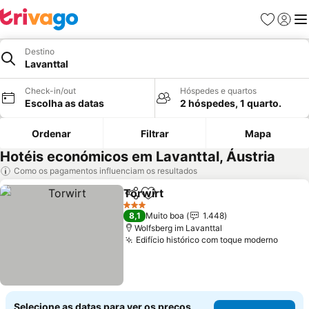
Favoritos
Iniciar
Me
Destino
Lavanttal
Check-in/out
Hóspedes e quartos
Escolha as datas
2 hóspedes, 1 quarto.
Ordenar
Filtrar
Mapa
Hotéis económicos em Lavanttal, Áustria
Como os pagamentos influenciam os resultados
Torwirt
Partilhar
Adicionar aos favoritos
Ver preços
3 Estrelas
8,1
Muito boa
1.448
Wolfsberg im Lavanttal
Edifício histórico com toque moderno
Ver p
Selecione as datas para ver os preços