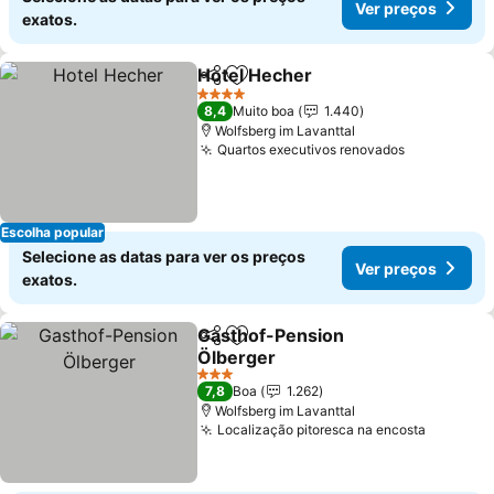
Ver preços
exatos.
Hotel Hecher
Partilhar
Adicionar aos favoritos
Ver preços
4 Estrelas
8,4
Muito boa
1.440
Wolfsberg im Lavanttal
Quartos executivos renovados
Ver preço
Escolha popular
Selecione as datas para ver os preços
Ver preços
exatos.
Gasthof-Pension
Partilhar
Adicionar aos favoritos
Ölberger
Ver preços
3 Estrelas
7,8
Boa
1.262
Wolfsberg im Lavanttal
Localização pitoresca na encosta
Ver pre