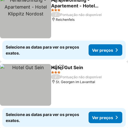
Ferienwohnung -
Partilhar
Adicionar aos favoritos
Apartement - Hotel
Klippitz Nordost
Ver preços
3 Estrelas
/
Pontuação não disponível
Reichenfels
Selecione as datas para ver os preços
Ver preços
exatos.
Hotel Gut Sein
Partilhar
Adicionar aos favoritos
Ver preços
3 Estrelas
/
Pontuação não disponível
St. Georgen im Lavanttal
Selecione as datas para ver os preços
Ver preços
exatos.