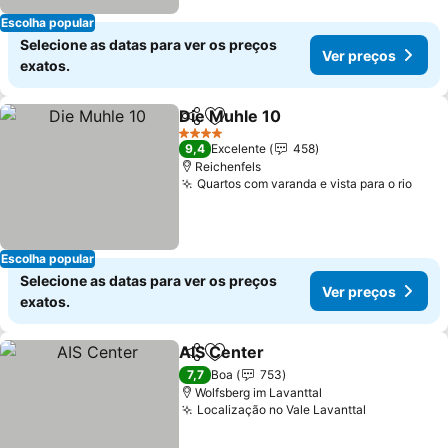
Escolha popular
Selecione as datas para ver os preços
Ver preços
exatos.
Die Muhle 10
Partilhar
Adicionar aos favoritos
Ver preços
4 Estrelas
9,4
Excelente
458
Reichenfels
Quartos com varanda e vista para o rio
Ver 
Escolha popular
Selecione as datas para ver os preços
Ver preços
exatos.
AIS Center
Partilhar
Adicionar aos favoritos
Ver preços
7,7
Boa
753
Wolfsberg im Lavanttal
Localização no Vale Lavanttal
Ver preços