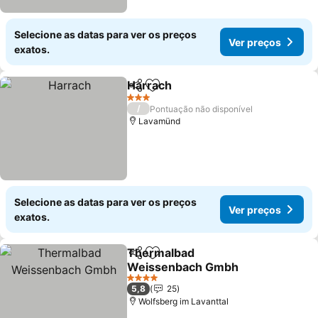
Selecione as datas para ver os preços
Ver preços
exatos.
Harrach
Partilhar
Adicionar aos favoritos
Ver preços
3 Estrelas
/
Pontuação não disponível
Lavamünd
Selecione as datas para ver os preços
Ver preços
exatos.
Thermalbad
Partilhar
Adicionar aos favoritos
Weissenbach Gmbh
Ver preços
4 Estrelas
5,8
25
Wolfsberg im Lavanttal