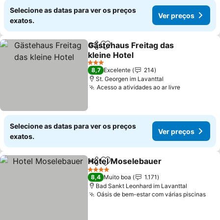
Selecione as datas para ver os preços
Ver preços
exatos.
Gästehaus Freitag das
Partilhar
Adicionar aos favoritos
kleine Hotel
Ver preços
3 Estrelas
8,7
Excelente
214
St. Georgen im Lavanttal
Acesso a atividades ao ar livre
Ver preço
Selecione as datas para ver os preços
Ver preços
exatos.
Hotel Moselebauer
Partilhar
Adicionar aos favoritos
Ver pr
4 Estrelas
8,4
Muito boa
1.171
Bad Sankt Leonhard im Lavanttal
Oásis de bem-estar com várias piscinas
Ver