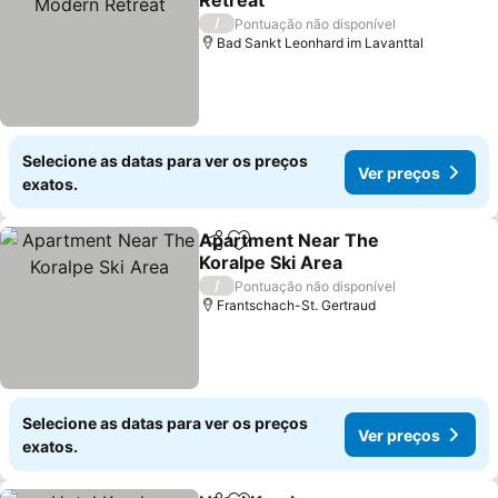
Retreat
Ver preços
/
Pontuação não disponível
Bad Sankt Leonhard im Lavanttal
Selecione as datas para ver os preços
Ver preços
exatos.
Apartment Near The
Partilhar
Adicionar aos favoritos
Koralpe Ski Area
Ver preços
/
Pontuação não disponível
Frantschach-St. Gertraud
Selecione as datas para ver os preços
Ver preços
exatos.