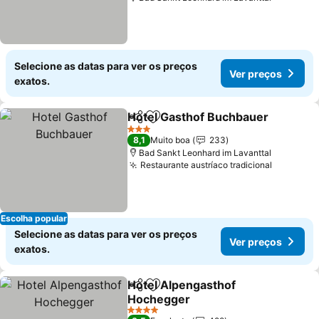
Selecione as datas para ver os preços
Ver preços
exatos.
Hotel Gasthof Buchbauer
Partilhar
Adicionar aos favoritos
3 Estrelas
8,1
Muito boa
233
Bad Sankt Leonhard im Lavanttal
Restaurante austríaco tradicional
Ver preç
Escolha popular
Selecione as datas para ver os preços
Ver preços
exatos.
Hotel Alpengasthof
Partilhar
Adicionar aos favoritos
Hochegger
Ver preços
4 Estrelas