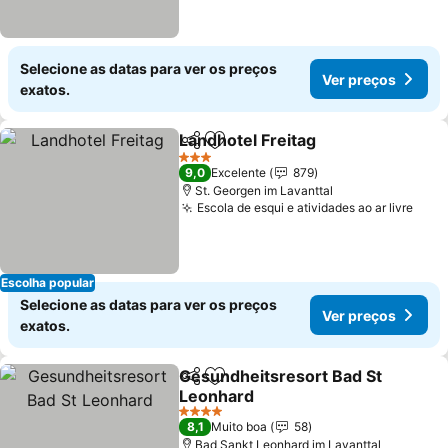
Selecione as datas para ver os preços
Ver preços
exatos.
Landhotel Freitag
Partilhar
Adicionar aos favoritos
Ver preç
3 Estrelas
9,0
Excelente
879
St. Georgen im Lavanttal
Escola de esqui e atividades ao ar livre
Ver 
Escolha popular
Selecione as datas para ver os preços
Ver preços
exatos.
Gesundheitsresort Bad St
Partilhar
Adicionar aos favoritos
Leonhard
Ver preços
4 Estrelas
8,1
Muito boa
58
Bad Sankt Leonhard im Lavanttal