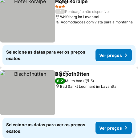
Hotel Koralpe
Partilhar
Adicionar aos favoritos
Ver preços
3 Estrelas
/
Pontuação não disponível
Wolfsberg im Lavanttal
Acomodações com vista para a montanha
Ve
Selecione as datas para ver os preços
Ver preços
exatos.
Bischofhütten
Partilhar
Adicionar aos favoritos
Ver preços
8,2
Muito boa
5
Bad Sankt Leonhard im Lavanttal
Selecione as datas para ver os preços
Ver preços
exatos.