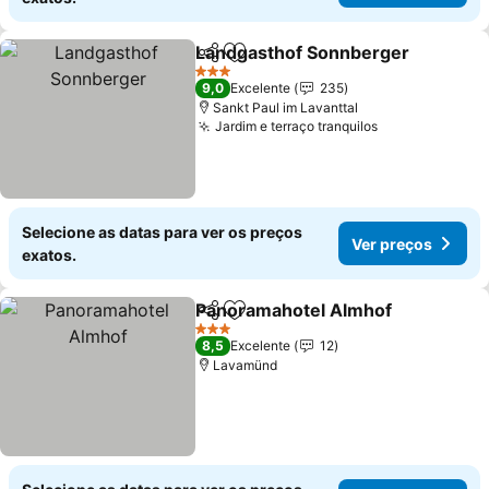
Landgasthof Sonnberger
Partilhar
Adicionar aos favoritos
V
3 Estrelas
9,0
Excelente
235
Sankt Paul im Lavanttal
Jardim e terraço tranquilos
Ver preços
Selecione as datas para ver os preços
Ver preços
exatos.
Panoramahotel Almhof
Partilhar
Adicionar aos favoritos
Ver
3 Estrelas
8,5
Excelente
12
Lavamünd