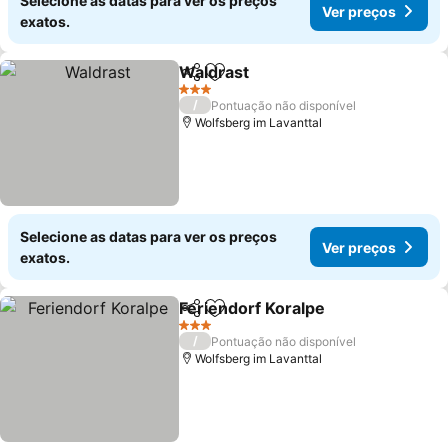
Selecione as datas para ver os preços
Ver preços
exatos.
Waldrast
Partilhar
Adicionar aos favoritos
Ver preços
3 Estrelas
/
Pontuação não disponível
Wolfsberg im Lavanttal
Selecione as datas para ver os preços
Ver preços
exatos.
Feriendorf Koralpe
Partilhar
Adicionar aos favoritos
Ver pre
3 Estrelas
/
Pontuação não disponível
Wolfsberg im Lavanttal