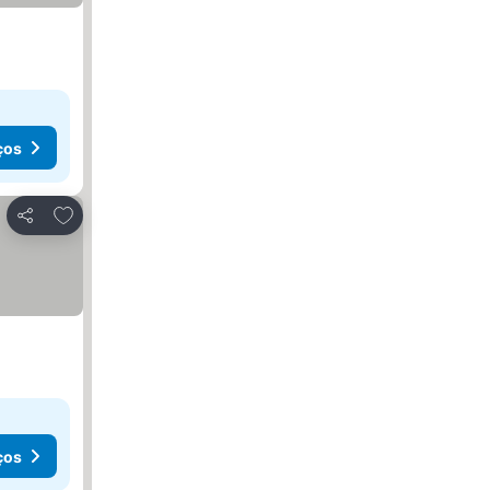
ços
Adicionar aos favoritos
Partilhar
ços