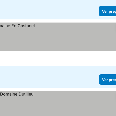
Ver pre
Ver pre