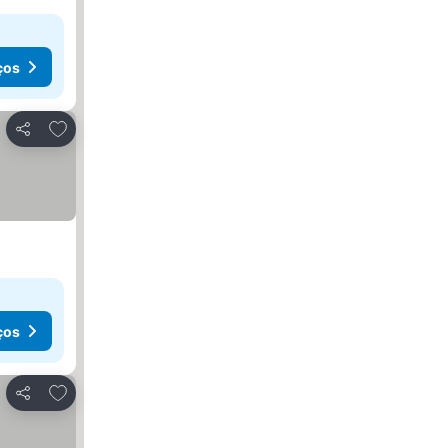
ços
Adicionar aos favoritos
Partilhar
ços
Adicionar aos favoritos
Partilhar