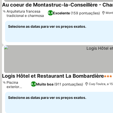
Au coeur de Montastruc-la-Conseillère - Ch
Arquitetura francesa
Excelente
(159 pontuações)
8,8
Monta
tradicional e charmosa
Selecione as datas para ver os preços exatos.
Logis Hôtel et Restaurant La Bombardière
3 Es
Piscina
Muito boa
(911 pontuações)
8,0
Cuq-Toulza, a 15
exterior
sazonal
Selecione as datas para ver os preços exatos.