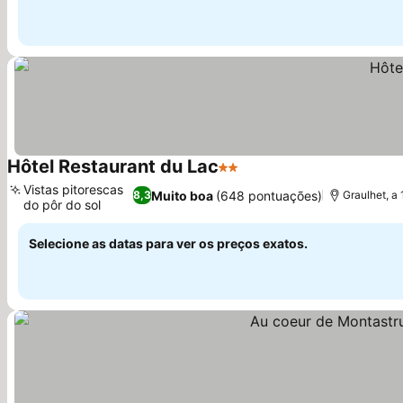
Hôtel Restaurant du Lac
2 Estrelas
Vistas pitorescas
Muito boa
(648 pontuações)
8,3
Graulhet, a
do pôr do sol
Selecione as datas para ver os preços exatos.