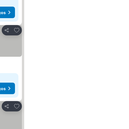
ços
Adicionar aos favoritos
Partilhar
ços
Adicionar aos favoritos
Partilhar