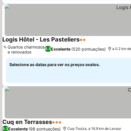
Logis Hôtel - Les Pasteliers
2 Estrelas
Quartos charmosos
Excelente
(520 pontuações)
8,5
a 0.2 km d
e renovados
Selecione as datas para ver os preços exatos.
Cuq en Terrasses
3 Estrelas
Excelente
(98 pontuações)
9,3
Cuq-Toulza, a 16.9 km de Lavaur