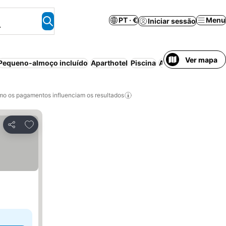
PT · €
Menu
Iniciar sessão
.
Ver mapa
Pequeno-almoço incluído
Aparthotel
Piscina
Ar condicionado
C
o os pagamentos influenciam os resultados
Adicionar aos favoritos
Partilhar