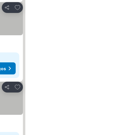
Adicionar aos favoritos
Partilhar
ços
Adicionar aos favoritos
Partilhar