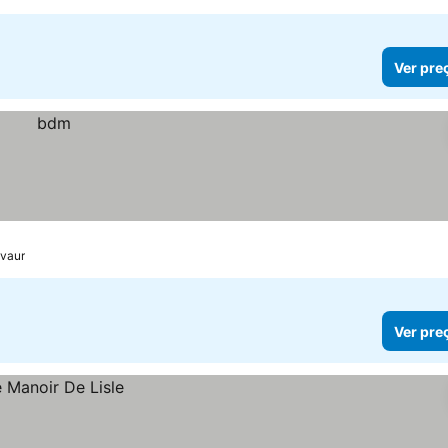
Ver pre
avaur
Ver pre