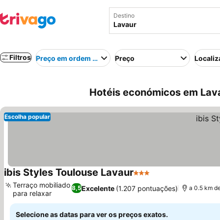
Destino
Filtros
Preço em ordem crescente
Preço
Localiz
Hotéis económicos em Lava
Escolha popular
ibis Styles Toulouse Lavaur
3 Estrelas
Terraço mobiliado
Excelente
(1.207 pontuações)
8,5
a 0.5 km d
para relaxar
Selecione as datas para ver os preços exatos.