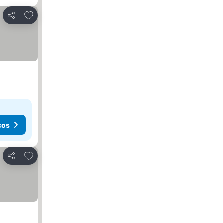
Adicionar aos favoritos
Partilhar
ços
Adicionar aos favoritos
Partilhar