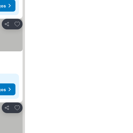
ços
Adicionar aos favoritos
Partilhar
ços
Adicionar aos favoritos
Partilhar