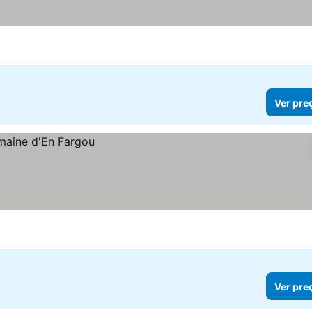
Ver pre
Ver pre