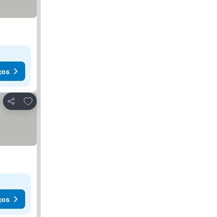
ços
Adicionar aos favoritos
Partilhar
ços