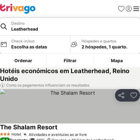
Favoritos
Iniciar
Me
Destino
Leatherhead
Check-in/out
Hóspedes e quartos
Escolha as datas
2 hóspedes, 1 quarto.
Ordenar
Filtrar
Mapa
Hotéis económicos em Leatherhead, Reino
Unido
Como os pagamentos influenciam os resultados
Partilhar
Ad
The Shalam Resort
Hotel
Atividades e aventuras ao ar livre
3 Estrelas