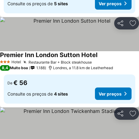
Consulte os preços de
5 sites
Ver preços
Partilhar
Ad
Premier Inn London Sutton Hotel
Hotel
Restaurante Bar + Block steakhouse
3 Estrelas
8,4
Muito boa
1.188
Londres, a 11.8 km de Leatherhead
€ 56
De
Consulte os preços de
4 sites
Ver preços
Partilhar
Ad