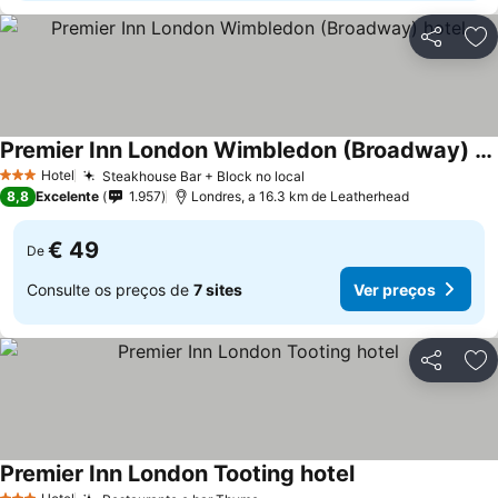
Partilhar
Ad
Premier Inn London Wimbledon (Broadway) hotel
Hotel
Steakhouse Bar + Block no local
3 Estrelas
8,8
Excelente
1.957
Londres, a 16.3 km de Leatherhead
€ 49
De
Consulte os preços de
7 sites
Ver preços
Partilhar
Ad
Premier Inn London Tooting hotel