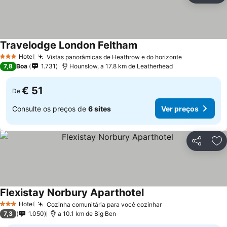
Travelodge London Feltham
Hotel
Vistas panorâmicas de Heathrow e do horizonte
3 Estrelas
7,8
Boa
1.731
Hounslow, a 17.8 km de Leatherhead
€ 51
De
Consulte os preços de
6 sites
Ver preços
Partilhar
Ad
Flexistay Norbury Aparthotel
Hotel
Cozinha comunitária para você cozinhar
3 Estrelas
7,3
1.050
a 10.1 km de Big Ben