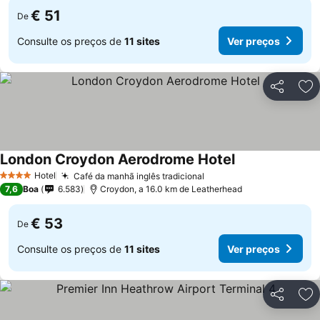
€ 51
De
Consulte os preços de
11 sites
Ver preços
Partilhar
Ad
London Croydon Aerodrome Hotel
Hotel
Café da manhã inglês tradicional
4 Estrelas
7,6
Boa
6.583
Croydon, a 16.0 km de Leatherhead
€ 53
De
Consulte os preços de
11 sites
Ver preços
Partilhar
Ad