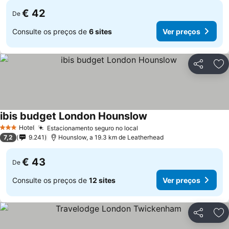
€ 42
De
Consulte os preços de
6 sites
Ver preços
Partilhar
Ad
ibis budget London Hounslow
Hotel
Estacionamento seguro no local
3 Estrelas
7,2
9.241
Hounslow, a 19.3 km de Leatherhead
€ 43
De
Consulte os preços de
12 sites
Ver preços
Partilhar
Ad