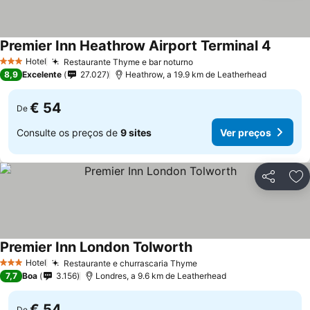
Premier Inn Heathrow Airport Terminal 4
Hotel
Restaurante Thyme e bar noturno
3 Estrelas
8,9
Excelente
27.027
Heathrow, a 19.9 km de Leatherhead
€ 54
De
Consulte os preços de
9 sites
Ver preços
Partilhar
Ad
Premier Inn London Tolworth
Hotel
Restaurante e churrascaria Thyme
3 Estrelas
7,7
Boa
3.156
Londres, a 9.6 km de Leatherhead
€ 54
De