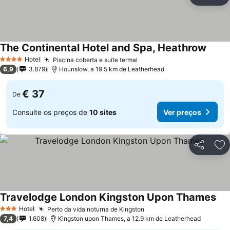
Partilhar
Ad
The Continental Hotel and Spa, Heathrow
Hotel
Piscina coberta e suíte termal
4 Estrelas
6,9
3.879
Hounslow, a 19.5 km de Leatherhead
€ 37
De
Consulte os preços de
10 sites
Ver preços
Partilhar
Ad
Travelodge London Kingston Upon Thames
Hotel
Perto da vida noturna de Kingston
3 Estrelas
7,4
1.608
Kingston upon Thames, a 12.9 km de Leatherhead