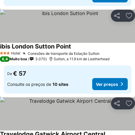
Partilhar
Ad
ibis London Sutton Point
Hotel
Conexões de transporte da Estação Sutton
3 Estrelas
8,4
Muito boa
3.070
Sutton, a 11.9 km de Leatherhead
€ 57
De
Consulte os preços de
10 sites
Ver preços
Partilhar
Ad
Travelodge Gatwick Airport Central