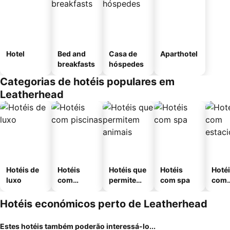
Hotel
Bed and
Casa de
Aparthotel
breakfasts
hóspedes
Categorias de hotéis populares em
Leatherhead
Hotéis de
Hotéis
Hotéis que
Hotéis
Hoté
luxo
com
permitem
com spa
com
piscinas
animais
esta
ment
Hotéis económicos perto de Leatherhead
Estes hotéis também poderão interessá-lo...