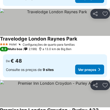
Partilhar
Ad
Travelodge London Raynes Park
Hotel
Configurações de quarto para famílias
3 Estrelas
8,2
Muito boa
2.199
a 13.0 km de Big Ben
€ 48
De
Consulte os preços de
9 sites
Ver preços
Partilhar
Ad