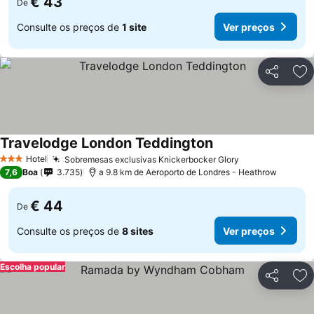
€ 43
De
Consulte os preços de
1 site
Ver preços
Partilhar
Ad
Travelodge London Teddington
Hotel
Sobremesas exclusivas Knickerbocker Glory
3 Estrelas
7,6
Boa
3.735
a 9.8 km de Aeroporto de Londres - Heathrow
€ 44
De
Consulte os preços de
8 sites
Ver preços
Escolha popular
Partilhar
Ad