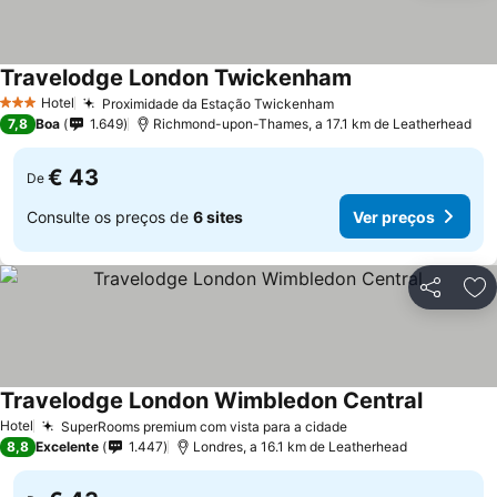
Travelodge London Twickenham
Hotel
Proximidade da Estação Twickenham
3 Estrelas
7,8
Boa
1.649
Richmond-upon-Thames, a 17.1 km de Leatherhead
€ 43
De
Consulte os preços de
6 sites
Ver preços
Partilhar
Ad
Travelodge London Wimbledon Central
Hotel
SuperRooms premium com vista para a cidade
8,8
Excelente
1.447
Londres, a 16.1 km de Leatherhead