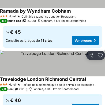
Ramada by Wyndham Cobham
Hotel
Culinária sazonal no Junction Restaurant
3 Estrelas
8,1
Muito boa
6.326
Cobham, a 5.6 km de Leatherhead
€ 45
De
Consulte os preços de
11 sites
Ver preços
Partilhar
Ad
Travelodge London Richmond Central
Hotel
Política de alojamento que aceita animais de estimação
3 Estrelas
7,9
Boa
2.018
Londres, a 18.3 km de Leatherhead
€ 46
De