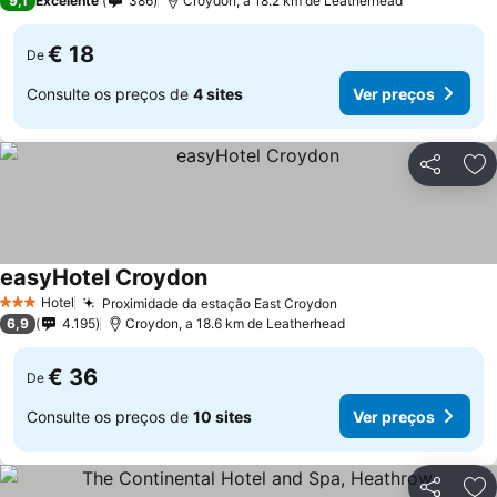
9,1
Excelente
386
Croydon, a 18.2 km de Leatherhead
€ 18
De
Consulte os preços de
4 sites
Ver preços
Partilhar
Ad
easyHotel Croydon
Hotel
Proximidade da estação East Croydon
3 Estrelas
6,9
4.195
Croydon, a 18.6 km de Leatherhead
€ 36
De
Consulte os preços de
10 sites
Ver preços