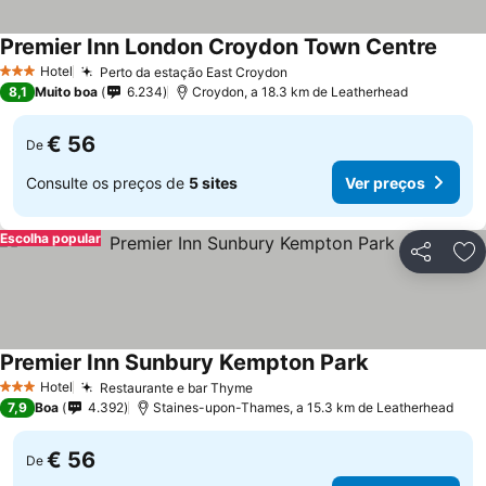
Premier Inn London Croydon Town Centre
Hotel
Perto da estação East Croydon
3 Estrelas
8,1
Muito boa
6.234
Croydon, a 18.3 km de Leatherhead
€ 56
De
Consulte os preços de
5 sites
Ver preços
Escolha popular
Partilhar
Ad
Premier Inn Sunbury Kempton Park
Hotel
Restaurante e bar Thyme
3 Estrelas
7,9
Boa
4.392
Staines-upon-Thames, a 15.3 km de Leatherhead
€ 56
De