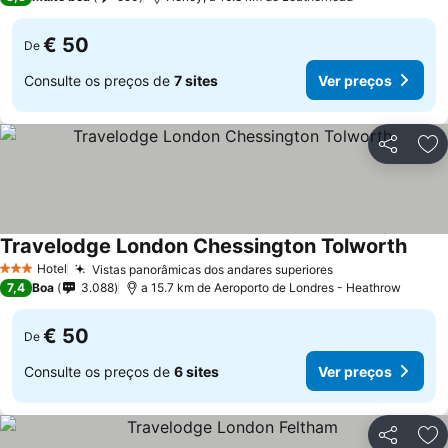
€ 50
De
Consulte os preços de
7 sites
Ver preços
Partilhar
Ad
Travelodge London Chessington Tolworth
Hotel
Vistas panorâmicas dos andares superiores
3 Estrelas
7,4
Boa
3.088
a 15.7 km de Aeroporto de Londres - Heathrow
€ 50
De
Consulte os preços de
6 sites
Ver preços
Partilhar
Ad