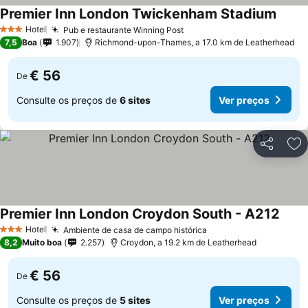
Premier Inn London Twickenham Stadium
Hotel
Pub e restaurante Winning Post
3 Estrelas
7,5
Boa
1.907
Richmond-upon-Thames, a 17.0 km de Leatherhead
€ 56
De
Consulte os preços de
6 sites
Ver preços
Partilhar
Ad
Premier Inn London Croydon South - A212
Hotel
Ambiente de casa de campo histórica
3 Estrelas
8,2
Muito boa
2.257
Croydon, a 19.2 km de Leatherhead
€ 56
De
Consulte os preços de
5 sites
Ver preços