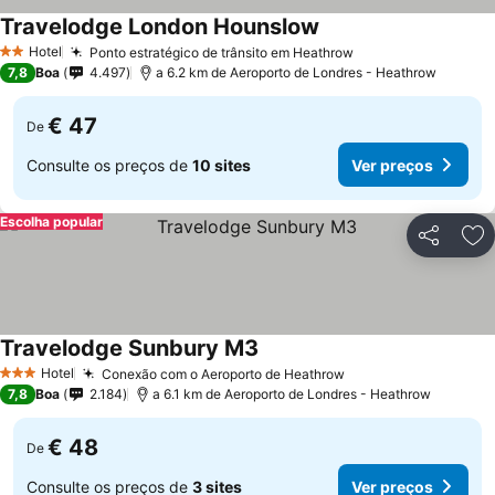
Travelodge London Hounslow
Hotel
Ponto estratégico de trânsito em Heathrow
2 Estrelas
7,8
Boa
4.497
a 6.2 km de Aeroporto de Londres - Heathrow
€ 47
De
Consulte os preços de
10 sites
Ver preços
Escolha popular
Partilhar
Ad
Travelodge Sunbury M3
Hotel
Conexão com o Aeroporto de Heathrow
3 Estrelas
7,8
Boa
2.184
a 6.1 km de Aeroporto de Londres - Heathrow
€ 48
De
Consulte os preços de
3 sites
Ver preços