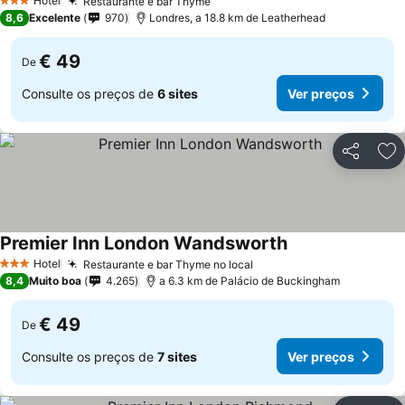
Hotel
Restaurante e bar Thyme
3 Estrelas
8,6
Excelente
970
Londres, a 18.8 km de Leatherhead
€ 49
De
Consulte os preços de
6 sites
Ver preços
Partilhar
Ad
Premier Inn London Wandsworth
Hotel
Restaurante e bar Thyme no local
3 Estrelas
8,4
Muito boa
4.265
a 6.3 km de Palácio de Buckingham
€ 49
De
Consulte os preços de
7 sites
Ver preços