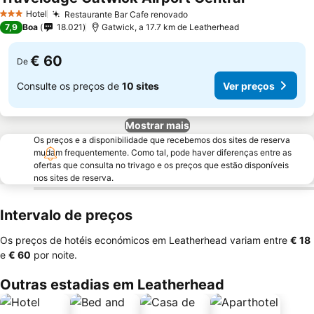
Hotel
Restaurante Bar Cafe renovado
3 Estrelas
7,9
Boa
18.021
Gatwick, a 17.7 km de Leatherhead
€ 60
De
Consulte os preços de
10 sites
Ver preços
Mostrar mais
Os preços e a disponibilidade que recebemos dos sites de reserva
mudam frequentemente. Como tal, pode haver diferenças entre as
ofertas que consulta no trivago e os preços que estão disponíveis
nos sites de reserva.
Intervalo de preços
Os preços de hotéis económicos em Leatherhead variam entre
‎€ 18
e
‎€ 60
por noite.
Outras estadias em Leatherhead