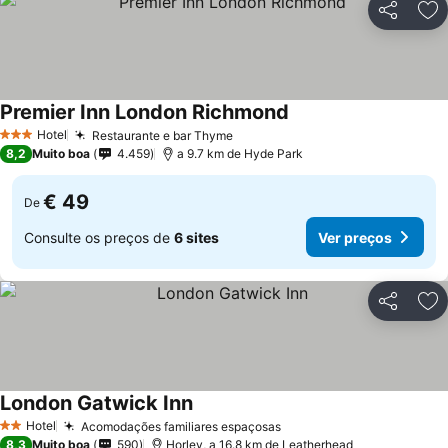
Partilhar
Ad
Premier Inn London Richmond
Hotel
Restaurante e bar Thyme
3 Estrelas
8,2
Muito boa
4.459
a 9.7 km de Hyde Park
€ 49
De
Consulte os preços de
6 sites
Ver preços
Partilhar
Ad
London Gatwick Inn
Hotel
Acomodações familiares espaçosas
2 Estrelas
8,3
Muito boa
590
Horley, a 16.8 km de Leatherhead