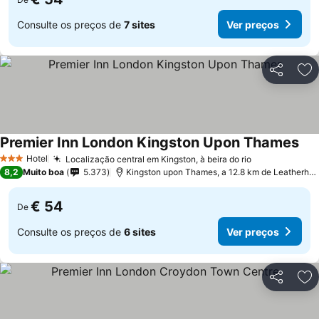
Consulte os preços de
7 sites
Ver preços
Partilhar
Ad
Premier Inn London Kingston Upon Thames
Hotel
Localização central em Kingston, à beira do rio
3 Estrelas
8,2
Muito boa
5.373
Kingston upon Thames, a 12.8 km de Leatherhead
€ 54
De
Consulte os preços de
6 sites
Ver preços
Partilhar
Ad