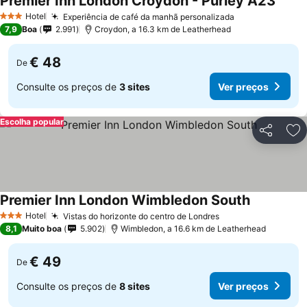
Premier Inn London Croydon - Purley A23
Hotel
Experiência de café da manhã personalizada
3 Estrelas
7,9
Boa
2.991
Croydon, a 16.3 km de Leatherhead
€ 48
De
Consulte os preços de
3 sites
Ver preços
Escolha popular
Partilhar
Ad
Premier Inn London Wimbledon South
Hotel
Vistas do horizonte do centro de Londres
3 Estrelas
8,1
Muito boa
5.902
Wimbledon, a 16.6 km de Leatherhead
€ 49
De
Consulte os preços de
8 sites
Ver preços