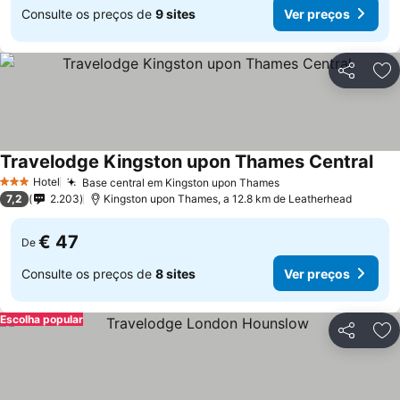
Consulte os preços de
9 sites
Ver preços
Partilhar
Ad
Travelodge Kingston upon Thames Central
Hotel
Base central em Kingston upon Thames
3 Estrelas
7,2
2.203
Kingston upon Thames, a 12.8 km de Leatherhead
€ 47
De
Consulte os preços de
8 sites
Ver preços
Escolha popular
Partilhar
Ad