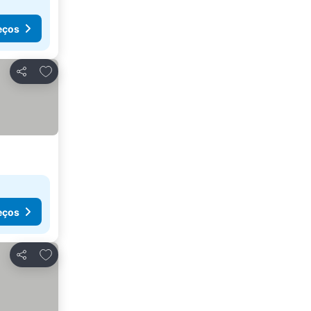
eços
Adicionar aos favoritos
Partilhar
eços
Adicionar aos favoritos
Partilhar