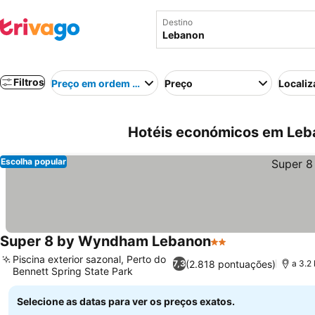
Destino
Filtros
Preço em ordem crescente
Preço
Localiz
Hotéis económicos em Leb
Escolha popular
Super 8 by Wyndham Lebanon
2 Estrelas
Ver preços
Piscina exterior sazonal, Perto do
(2.818 pontuações)
7,3
a 3.2
Bennett Spring State Park
Ver preços
Selecione as datas para ver os preços exatos.