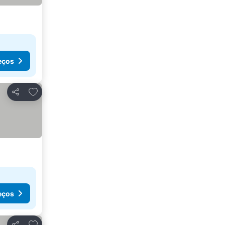
eços
Adicionar aos favoritos
Partilhar
eços
Adicionar aos favoritos