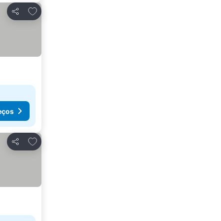
Adicionar aos favoritos
Partilhar
eços
Adicionar aos favoritos
Partilhar