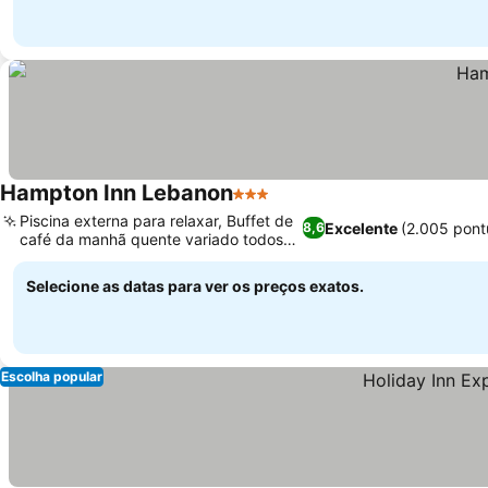
Hampton Inn Lebanon
3 Estrelas
Ver preços
Piscina externa para relaxar, Buffet de
Excelente
(2.005 pont
8,6
café da manhã quente variado todos
Ver preços
os dias
Selecione as datas para ver os preços exatos.
Escolha popular