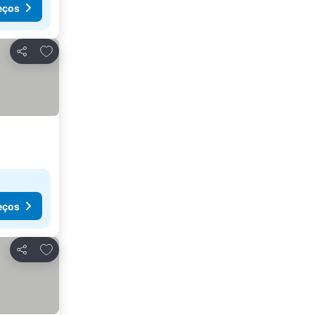
eços
Adicionar aos favoritos
Partilhar
eços
Adicionar aos favoritos
Partilhar