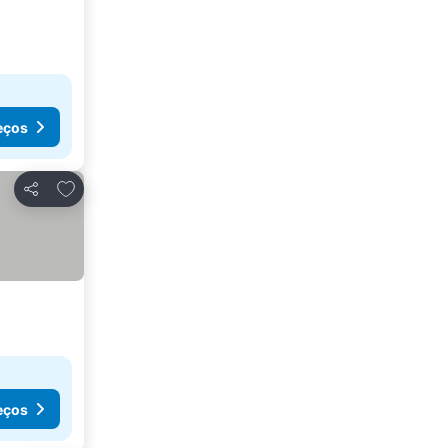
eços
Adicionar aos favoritos
Partilhar
eços