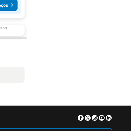
eços
a no
Facebook
Twitter
Instagram
Youtube
Linkedin