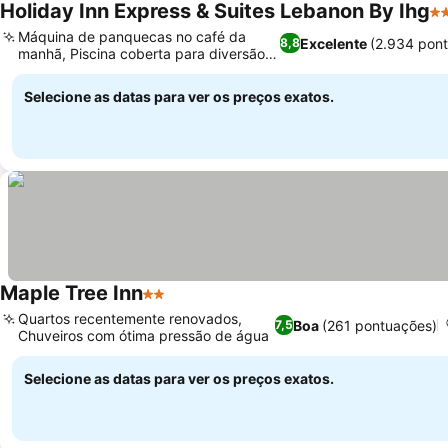
Holiday Inn Express & Suites Lebanon By Ihg
3 
Máquina de panquecas no café da
Excelente
(2.934 pon
8,8
manhã, Piscina coberta para diversão o
Ver preços
ano todo
Selecione as datas para ver os preços exatos.
Maple Tree Inn
2 Estrelas
Ver preços
Quartos recentemente renovados,
Boa
(261 pontuações)
7,5
Chuveiros com ótima pressão de água
Ver preços
Selecione as datas para ver os preços exatos.