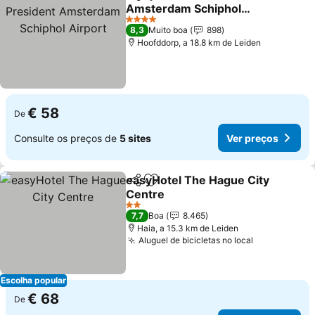
Partilhar
Adicionar aos favoritos
Amsterdam Schiphol
Airport
Ver preços
4 Estrelas
8,3
Muito boa
898
Hoofddorp, a 18.8 km de Leiden
€ 58
De
Consulte os preços de
5 sites
Ver preços
easyHotel The Hague City
Partilhar
Adicionar aos favoritos
Centre
Ver preços
2 Estrelas
7,7
Boa
8.465
Haia, a 15.3 km de Leiden
Aluguel de bicicletas no local
Ver preços
Escolha popular
€ 68
De