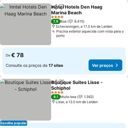
Inntel Hotels Den Haag
Partilhar
Adicionar aos favoritos
Marina Beach
Ver preços
4 Estrelas
7,9
Boa
8.415
Scheveningen, a 17.3 km de Leiden
Piscina exterior aquecida com vista para o
porto
€ 78
De
Consulte os preços de
17 sites
Ver preços
Boutique Suites Lisse -
Partilhar
Adicionar aos favoritos
Schiphol
Ver preços
4 Estrelas
8,1
Muito boa
1.362
Lisse, a 12.0 km de Leiden
Escolha popular