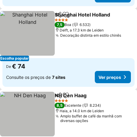
Shanghai Hotel Holland
Partilhar
Adicionar aos favoritos
Ver
4 Estrelas
7,5
Boa
6.532
Delft, a 17.3 km de Leiden
Decoração distinta em estilo chinês
Ver pr
Escolha popular
€ 74
De
Consulte os preços de
7 sites
Ver preços
NH Den Haag
Partilhar
Adicionar aos favoritos
Ver preços
4 Estrelas
8,5
Excelente
8.234
Haia, a 14.0 km de Leiden
Amplo buffet de café da manhã com
diversas opções