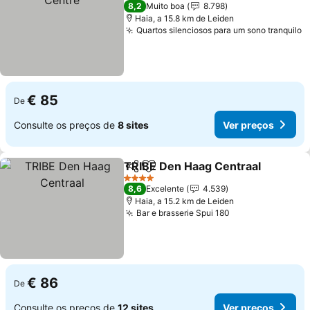
3 Estrelas
8,2
Muito boa
8.798
Haia, a 15.8 km de Leiden
Quartos silenciosos para um sono tranquilo
V
€ 85
De
Consulte os preços de
8 sites
Ver preços
TRIBE Den Haag Centraal
Partilhar
Adicionar aos favoritos
4 Estrelas
8,6
Excelente
4.539
Haia, a 15.2 km de Leiden
Bar e brasserie Spui 180
Ver preços
€ 86
De
Consulte os preços de
12 sites
Ver preços