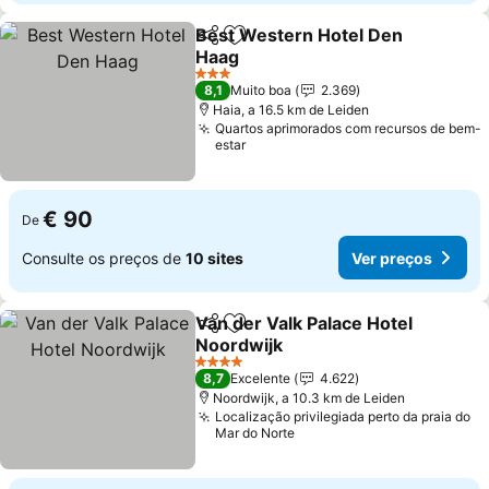
Best Western Hotel Den
Partilhar
Adicionar aos favoritos
Haag
Ver preços
3 Estrelas
8,1
Muito boa
2.369
Haia, a 16.5 km de Leiden
Quartos aprimorados com recursos de bem-
estar
€ 90
De
Consulte os preços de
10 sites
Ver preços
Van der Valk Palace Hotel
Partilhar
Adicionar aos favoritos
Noordwijk
Ver preços
4 Estrelas
8,7
Excelente
4.622
Noordwijk, a 10.3 km de Leiden
Localização privilegiada perto da praia do
Mar do Norte