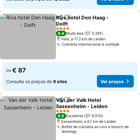
Riva hotel Den Haag -
Partilhar
Adicionar aos favoritos
Delft
Ver preços
4 Estrelas
8,4
Muito boa
5.381
Haia, a 17.2 km de Leiden
Culinária internacional à vontade
Ver preç
€ 87
De
Consulte os preços de
9 sites
Ver preços
Van der Valk Hotel
Partilhar
Adicionar aos favoritos
Sassenheim - Leiden
Ver preços
4 Estrelas
8,6
Excelente
9.310
Sassenheim, a 6.1 km de Leiden
Buffet de culinária ao vivo e brunch de
domingo