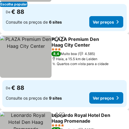
Escolha popular
€ 88
De
Consulte os preços de
6 sites
Ver preços
PLAZA Premium Den
Partilhar
Adicionar aos favoritos
Haag City Center
Ver preços
3 Estrelas
8,4
Muito boa
4.585
Haia, a 15.5 km de Leiden
Quartos com vista para a cidade
Ver preç
€ 88
De
Consulte os preços de
9 sites
Ver preços
Leonardo Royal Hotel Den
Partilhar
Adicionar aos favoritos
Haag Promenade
Ver preços
4 Estrelas