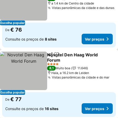
a 1.4 km de Centro da cidade
Vistas panorâmicas da cidade e das dunas
V
Escolha popular
€ 76
De
Consulte os preços de
8 sites
Ver preços
Novotel Den Haag World
Partilhar
Adicionar aos favoritos
Forum
Ver preços
4 Estrelas
8,1
Muito boa
11.646
Haia, a 16.2 km de Leiden
Vistas panorâmicas da cidade e do mar
Ver 
Escolha popular
€ 77
De
Consulte os preços de
16 sites
Ver preços