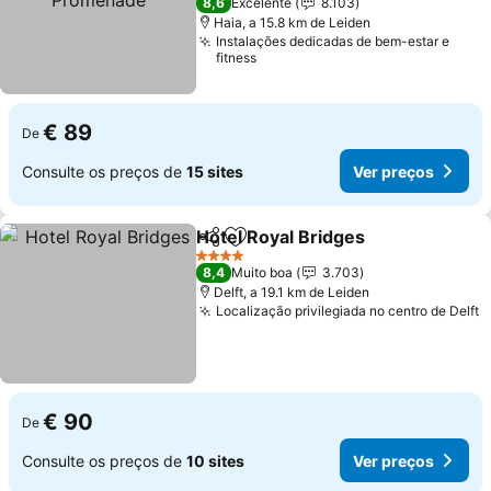
8,6
Excelente
8.103
Haia, a 15.8 km de Leiden
Instalações dedicadas de bem-estar e
fitness
€ 89
De
Consulte os preços de
15 sites
Ver preços
Hotel Royal Bridges
Partilhar
Adicionar aos favoritos
Ver pr
4 Estrelas
8,4
Muito boa
3.703
Delft, a 19.1 km de Leiden
Localização privilegiada no centro de Delft
V
€ 90
De
Consulte os preços de
10 sites
Ver preços