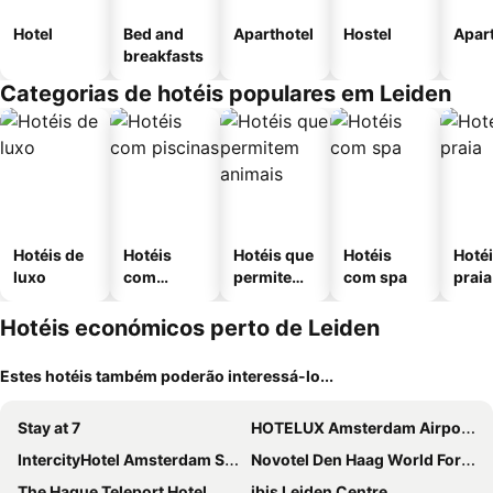
Hotel
Bed and
Aparthotel
Hostel
Apar
breakfasts
Categorias de hotéis populares em Leiden
Hotéis de
Hotéis
Hotéis que
Hotéis
Hotéi
luxo
com
permitem
com spa
praia
piscinas
animais
Hotéis económicos perto de Leiden
Estes hotéis também poderão interessá-lo...
Stay at 7
HOTELUX Amsterdam Airport Hotel
IntercityHotel Amsterdam Schiphol Airport
Novotel Den Haag World Forum
The Hague Teleport Hotel
ibis Leiden Centre