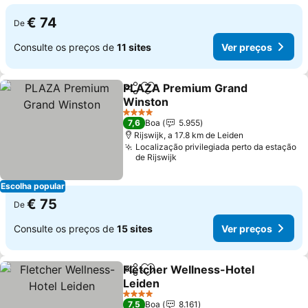
€ 74
De
Consulte os preços de
11 sites
Ver preços
PLAZA Premium Grand
Partilhar
Adicionar aos favoritos
Winston
Ver preços
4 Estrelas
7,6
Boa
5.955
Rijswijk, a 17.8 km de Leiden
Localização privilegiada perto da estação
de Rijswijk
Escolha popular
€ 75
De
Consulte os preços de
15 sites
Ver preços
Fletcher Wellness-Hotel
Partilhar
Adicionar aos favoritos
Leiden
Ver preços
4 Estrelas
7,5
Boa
8.161