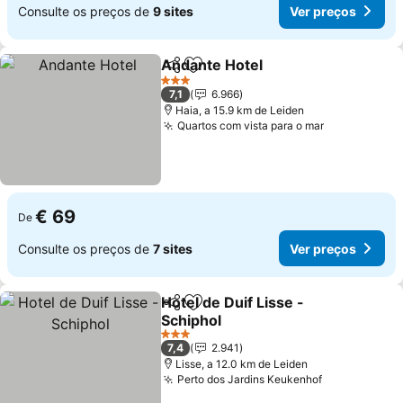
Consulte os preços de
9 sites
Ver preços
Andante Hotel
Partilhar
Adicionar aos favoritos
Ver preços
3 Estrelas
7,1
6.966
Haia, a 15.9 km de Leiden
Quartos com vista para o mar
Ver preços
€ 69
De
Consulte os preços de
7 sites
Ver preços
Hotel de Duif Lisse -
Partilhar
Adicionar aos favoritos
Schiphol
Ver preços
3 Estrelas
7,4
2.941
Lisse, a 12.0 km de Leiden
Perto dos Jardins Keukenhof
Ver preços