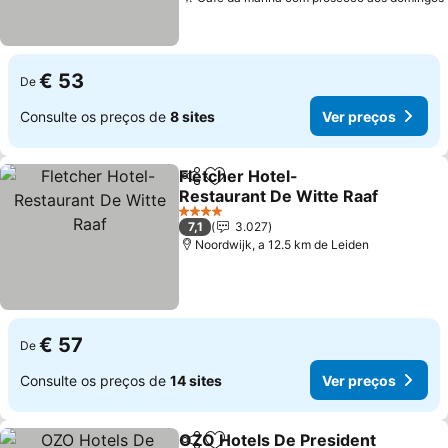
€ 53
De
Consulte os preços de
8 sites
Ver preços
Fletcher Hotel-
Partilhar
Adicionar aos favoritos
Restaurant De Witte Raaf
Ver preços
4 Estrelas
7,1
3.027
Noordwijk, a 12.5 km de Leiden
€ 57
De
Consulte os preços de
14 sites
Ver preços
OZO Hotels De President