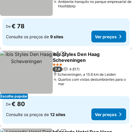
Ambiente tranquilo no parque empresarial de
Hoofddorp
€ 78
De
Consulte os preços de
9 sites
Ver preços
ibis Styles Den Haag
Partilhar
Adicionar aos favoritos
Scheveningen
Ver preços
3 Estrelas
7,4
4.817
Scheveningen, a 15.6 km de Leiden
Quartos com vistas deslumbrantes para o
mar
Escolha popular
€ 80
De
Consulte os preços de
12 sites
Ver preços