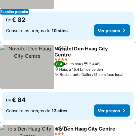
Escolha popular
€ 82
De
Consulte os preços de
10 sites
Ver preços
Novotel Den Haag City
Partilhar
Adicionar aos favoritos
Centre
Ver preços
4 Estrelas
8,4
Muito boa
5.446
Haia, a 15.4 km de Leiden
Restaurante Gallery61 com foco local
Ver p
€ 84
De
Consulte os preços de
13 sites
Ver preços
ibis Den Haag City Centre
Partilhar
Adicionar aos favoritos