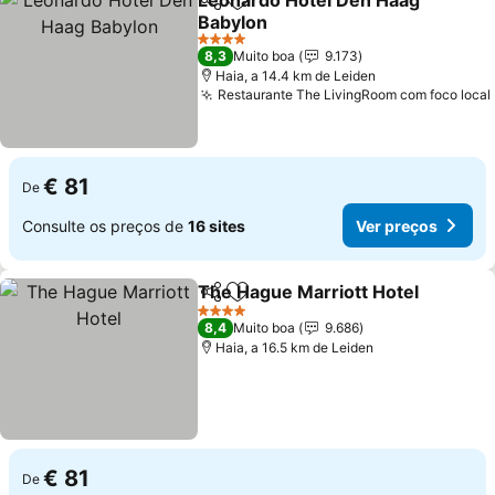
Leonardo Hotel Den Haag
Partilhar
Adicionar aos favoritos
Babylon
Ver preços
4 Estrelas
8,3
Muito boa
9.173
Haia, a 14.4 km de Leiden
Restaurante The LivingRoom com foco local
€ 81
De
Consulte os preços de
16 sites
Ver preços
The Hague Marriott Hotel
Partilhar
Adicionar aos favoritos
4 Estrelas
8,4
Muito boa
9.686
Haia, a 16.5 km de Leiden
€ 81
De