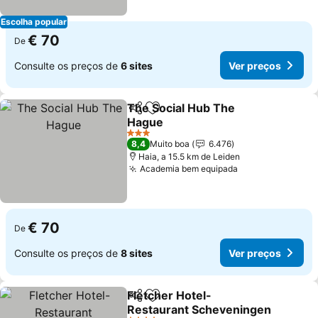
Escolha popular
€ 70
De
Consulte os preços de
6 sites
Ver preços
The Social Hub The
Partilhar
Adicionar aos favoritos
Hague
Ver preços
3 Estrelas
8,4
Muito boa
6.476
Haia, a 15.5 km de Leiden
Academia bem equipada
Ver preços
€ 70
De
Consulte os preços de
8 sites
Ver preços
Fletcher Hotel-
Partilhar
Adicionar aos favoritos
Restaurant Scheveningen