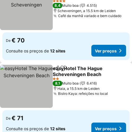
Ver preços
4 Estrelas
8,4
Muito boa
4.515
Scheveningen, a 15.5 km de Leiden
Café da manhã variado e bem cuidado
Ver 
€ 70
De
Consulte os preços de
12 sites
Ver preços
easyHotel The Hague
Partilhar
Adicionar aos favoritos
Scheveningen Beach
Ver preços
2 Estrelas
8,1
Muito boa
6.416
Haia, a 15.5 km de Leiden
Bistro Kaya: refeições no local
Ver preços
€ 71
De
Consulte os preços de
12 sites
Ver preços