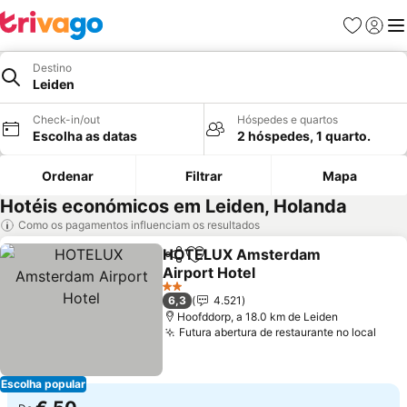
Favoritos
Iniciar
Me
Destino
Leiden
Check-in/out
Hóspedes e quartos
Escolha as datas
2 hóspedes, 1 quarto.
Ordenar
Filtrar
Mapa
Hotéis económicos em Leiden, Holanda
Como os pagamentos influenciam os resultados
HOTELUX Amsterdam
Partilhar
Adicionar aos favoritos
Airport Hotel
Ver preços
2 Estrelas
6,3
4.521
Hoofddorp, a 18.0 km de Leiden
Futura abertura de restaurante no local
Ver 
Escolha popular