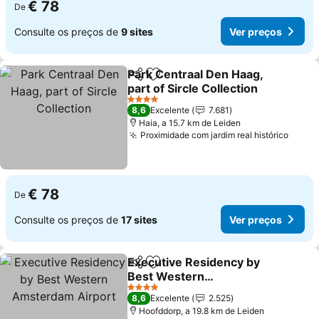
€ 78
De
Consulte os preços de
9 sites
Ver preços
Park Centraal Den Haag,
Partilhar
Adicionar aos favoritos
part of Sircle Collection
Ver preços
4 Estrelas
8,6
Excelente
7.681
Haia, a 15.7 km de Leiden
Proximidade com jardim real histórico
Ver p
€ 78
De
Consulte os preços de
17 sites
Ver preços
Executive Residency by
Partilhar
Adicionar aos favoritos
Best Western
Amsterdam Airport
Ver preços
4 Estrelas
8,6
Excelente
2.525
Hoofddorp, a 19.8 km de Leiden