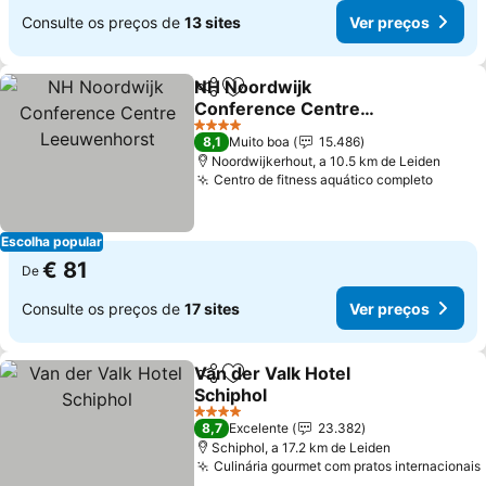
Consulte os preços de
13 sites
Ver preços
NH Noordwijk
Partilhar
Adicionar aos favoritos
Conference Centre
Leeuwenhorst
Ver preços
4 Estrelas
8,1
Muito boa
15.486
Noordwijkerhout, a 10.5 km de Leiden
Centro de fitness aquático completo
Ver pr
Escolha popular
€ 81
De
Consulte os preços de
17 sites
Ver preços
Van der Valk Hotel
Partilhar
Adicionar aos favoritos
Schiphol
Ver preços
4 Estrelas
8,7
Excelente
23.382
Schiphol, a 17.2 km de Leiden
Culinária gourmet com pratos internacionais