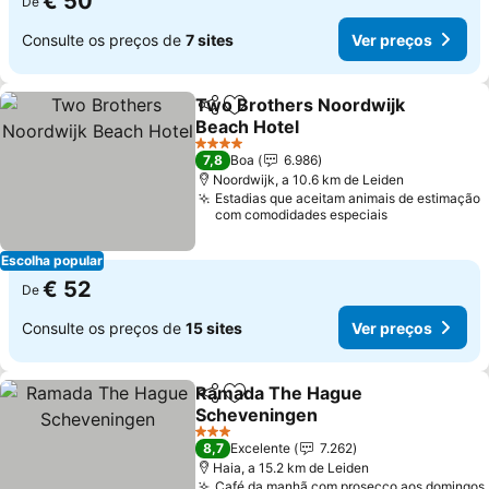
€ 50
De
Consulte os preços de
7 sites
Ver preços
Two Brothers Noordwijk
Partilhar
Adicionar aos favoritos
Beach Hotel
Ver preços
4 Estrelas
7,8
Boa
6.986
Noordwijk, a 10.6 km de Leiden
Estadias que aceitam animais de estimação
com comodidades especiais
Escolha popular
€ 52
De
Consulte os preços de
15 sites
Ver preços
Ramada The Hague
Partilhar
Adicionar aos favoritos
Scheveningen
Ver preços
3 Estrelas
8,7
Excelente
7.262
Haia, a 15.2 km de Leiden
Café da manhã com prosecco aos domingos