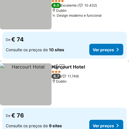
4 Estrelas
9,0
Excelente
10.432
Dublin
Design moderno e funcional
€ 74
De
Consulte os preços de
10 sites
Ver preços
Harcourt Hotel
Partilhar
Adicionar aos favoritos
3 Estrelas
6,7
11.749
Dublin
€ 76
De
Consulte os preços de
9 sites
Ver preços