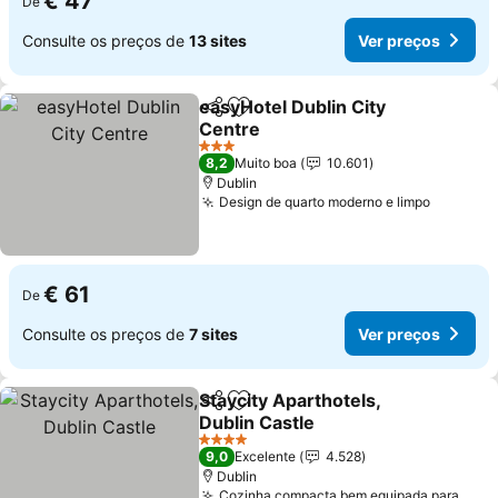
€ 47
De
Consulte os preços de
13 sites
Ver preços
easyHotel Dublin City
Partilhar
Adicionar aos favoritos
Centre
3 Estrelas
8,2
Muito boa
10.601
Dublin
Design de quarto moderno e limpo
€ 61
De
Consulte os preços de
7 sites
Ver preços
Staycity Aparthotels,
Partilhar
Adicionar aos favoritos
Dublin Castle
4 Estrelas
9,0
Excelente
4.528
Dublin
Cozinha compacta bem equipada para