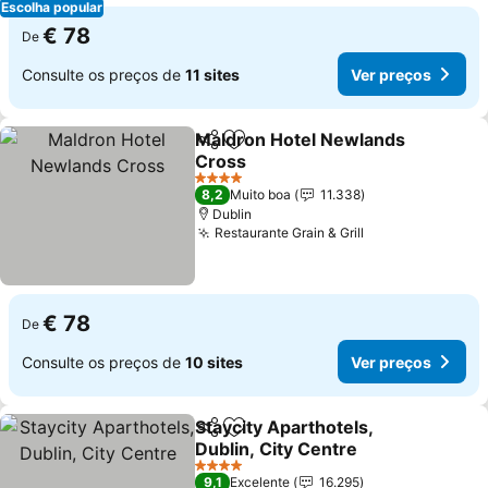
Escolha popular
€ 78
De
Consulte os preços de
11 sites
Ver preços
Maldron Hotel Newlands
Partilhar
Adicionar aos favoritos
Cross
4 Estrelas
8,2
Muito boa
11.338
Dublin
Restaurante Grain & Grill
€ 78
De
Consulte os preços de
10 sites
Ver preços
Staycity Aparthotels,
Partilhar
Adicionar aos favoritos
Dublin, City Centre
4 Estrelas
9,1
Excelente
16.295