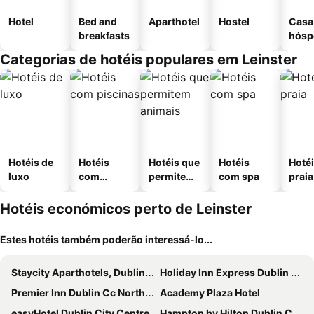
Hotel
Bed and
Aparthotel
Hostel
Casa
breakfasts
hósp
Categorias de hotéis populares em Leinster
Hotéis de
Hotéis
Hotéis que
Hotéis
Hotéi
luxo
com
permitem
com spa
praia
piscinas
animais
Hotéis económicos perto de Leinster
Estes hotéis também poderão interessá-lo...
Staycity Aparthotels, Dublin, City Centre
Holiday Inn Express Dublin City Centre By Ihg
Premier Inn Dublin Cc North Docklands
Academy Plaza Hotel
easyHotel Dublin City Centre
Hampton by Hilton Dublin City Centre