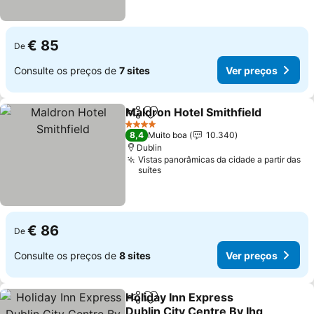
€ 85
De
Consulte os preços de
7 sites
Ver preços
Maldron Hotel Smithfield
Partilhar
Adicionar aos favoritos
4 Estrelas
8,4
Muito boa
10.340
Dublin
Vistas panorâmicas da cidade a partir das
suítes
€ 86
De
Consulte os preços de
8 sites
Ver preços
Holiday Inn Express
Partilhar
Adicionar aos favoritos
Dublin City Centre By Ihg