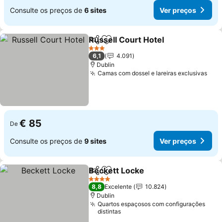
Consulte os preços de
6 sites
Ver preços
Russell Court Hotel
Partilhar
Adicionar aos favoritos
3 Estrelas
6,1
4.091
Dublin
Camas com dossel e lareiras exclusivas
€ 85
De
Consulte os preços de
9 sites
Ver preços
Beckett Locke
Partilhar
Adicionar aos favoritos
4 Estrelas
8,8
Excelente
10.824
Dublin
Quartos espaçosos com configurações
distintas