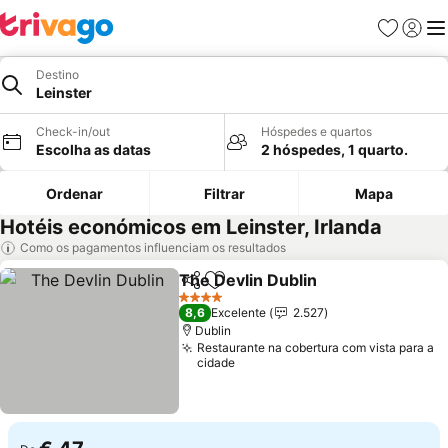
Favoritos
Iniciar
Me
Destino
Leinster
Check-in/out
Hóspedes e quartos
Escolha as datas
2 hóspedes, 1 quarto.
Ordenar
Filtrar
Mapa
Hotéis económicos em Leinster, Irlanda
Como os pagamentos influenciam os resultados
The Devlin Dublin
Partilhar
Adicionar aos favoritos
4 Estrelas
8,6
Excelente
2.527
Dublin
Restaurante na cobertura com vista para a
cidade