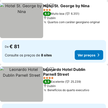
Hotel St. George by Nina
Partilhar
Adicionar aos favoritos
3 Estrelas
8,0
Muito boa
6.351
Dublin
Quartos com caráter georgiano original
€ 81
De
Consulte os preços de
8 sites
Ver preços
Leonardo Hotel Dublin
Partilhar
Adicionar aos favoritos
Parnell Street
4 Estrelas
8,5
Excelente
25.239
Dublin
Benefícios do quarto executivo