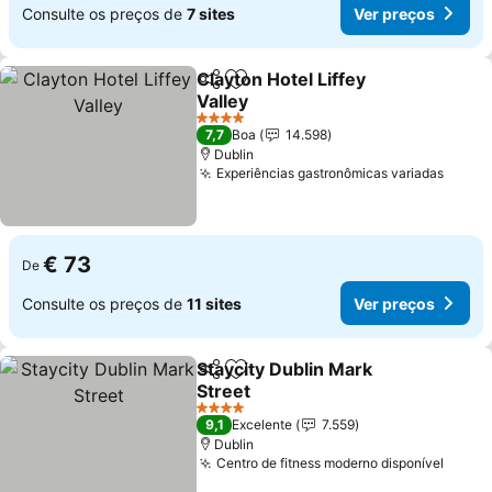
Consulte os preços de
7 sites
Ver preços
Clayton Hotel Liffey
Partilhar
Adicionar aos favoritos
Valley
4 Estrelas
7,7
Boa
14.598
Dublin
Experiências gastronômicas variadas
€ 73
De
Consulte os preços de
11 sites
Ver preços
Staycity Dublin Mark
Partilhar
Adicionar aos favoritos
Street
4 Estrelas
9,1
Excelente
7.559
Dublin
Centro de fitness moderno disponível