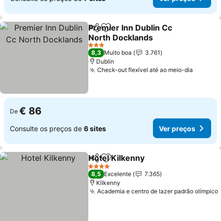
Premier Inn Dublin Cc
Partilhar
Adicionar aos favoritos
North Docklands
3 Estrelas
8,3
Muito boa
3.761
Dublin
Check-out flexível até ao meio-dia
€ 86
De
Consulte os preços de
6 sites
Ver preços
Hotel Kilkenny
Partilhar
Adicionar aos favoritos
4 Estrelas
8,5
Excelente
7.365
Kilkenny
Academia e centro de lazer padrão olímpico