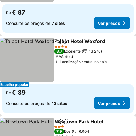
€ 87
De
Consulte os preços de
7 sites
Ver preços
Talbot Hotel Wexford
Partilhar
Adicionar aos favoritos
4 Estrelas
8,7
Excelente
13.270
Wexford
Localização central no cais
Escolha popular
€ 89
De
Consulte os preços de
13 sites
Ver preços
Newtown Park Hotel
Partilhar
Adicionar aos favoritos
3 Estrelas
7,9
Boa
6.004