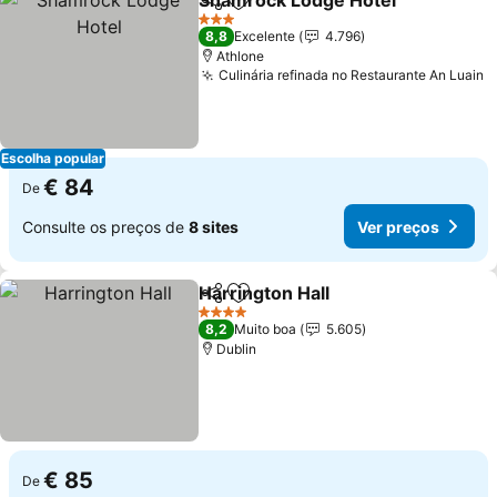
Shamrock Lodge Hotel
Partilhar
Adicionar aos favoritos
3 Estrelas
8,8
Excelente
4.796
Athlone
Culinária refinada no Restaurante An Luain
Escolha popular
€ 84
De
Consulte os preços de
8 sites
Ver preços
Harrington Hall
Partilhar
Adicionar aos favoritos
4 Estrelas
8,2
Muito boa
5.605
Dublin
€ 85
De