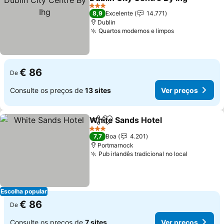
3 Estrelas
8,9
Excelente
14.771
Dublin
Quartos modernos e limpos
€ 86
De
Consulte os preços de
13 sites
Ver preços
White Sands Hotel
Partilhar
Adicionar aos favoritos
3 Estrelas
7,7
Boa
4.201
Portmarnock
Pub irlandês tradicional no local
Escolha popular
€ 86
De
Consulte os preços de
7 sites
Ver preços