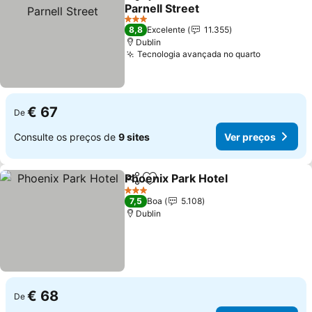
Partilhar
Adicionar aos favoritos
Parnell Street
3 Estrelas
8,8
Excelente
11.355
Dublin
Tecnologia avançada no quarto
€ 67
De
Consulte os preços de
9 sites
Ver preços
Phoenix Park Hotel
Partilhar
Adicionar aos favoritos
3 Estrelas
7,5
Boa
5.108
Dublin
€ 68
De