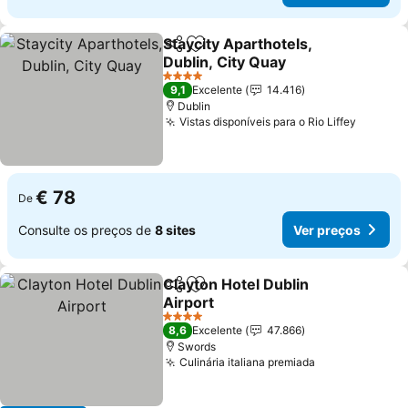
Staycity Aparthotels,
Partilhar
Adicionar aos favoritos
Dublin, City Quay
4 Estrelas
9,1
Excelente
14.416
Dublin
Vistas disponíveis para o Rio Liffey
€ 78
De
Consulte os preços de
8 sites
Ver preços
Clayton Hotel Dublin
Partilhar
Adicionar aos favoritos
Airport
4 Estrelas
8,6
Excelente
47.866
Swords
Culinária italiana premiada