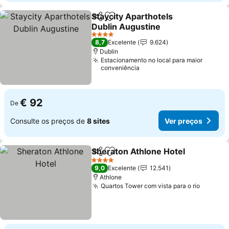
Staycity Aparthotels
Partilhar
Adicionar aos favoritos
Dublin Augustine
4 Estrelas
8,7
Excelente
9.624
Dublin
Estacionamento no local para maior
conveniência
€ 92
De
Consulte os preços de
8 sites
Ver preços
Sheraton Athlone Hotel
Partilhar
Adicionar aos favoritos
4 Estrelas
9,0
Excelente
12.541
Athlone
Quartos Tower com vista para o rio