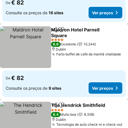
€ 82
De
Consulte os preços de
16 sites
Ver preços
Maldron Hotel Parnell
Partilhar
Adicionar aos favoritos
Square
4 Estrelas
8,6
Excelente
15.244
Dublin
Farto buffet de café da manhã vitalidade
€ 82
De
Consulte os preços de
9 sites
Ver preços
The Hendrick Smithfield
Partilhar
Adicionar aos favoritos
4 Estrelas
8,4
Muito boa
8.358
Dublin
Tecnologia de auto check-in e check-out