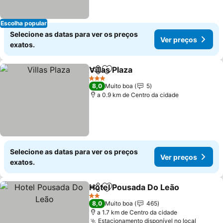
Escolha popular
Selecione as datas para ver os preços
Ver preços
exatos.
Villas Plaza
Partilhar
Adicionar aos favoritos
Ver preços
3 Estrelas
8,0
Muito boa
5
a 0.9 km de Centro da cidade
Selecione as datas para ver os preços
Ver preços
exatos.
Hotel Pousada Do Leão
Partilhar
Adicionar aos favoritos
Ver
2 Estrelas
8,0
Muito boa
465
a 1.7 km de Centro da cidade
Estacionamento disponível no local
Ver pr