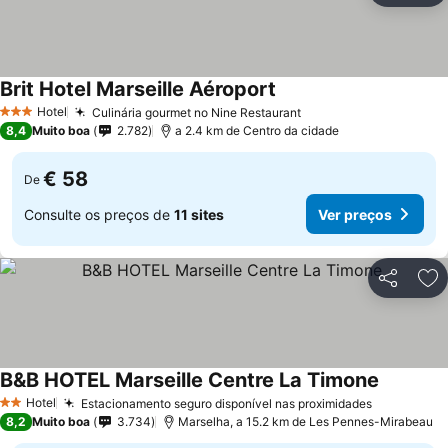
Brit Hotel Marseille Aéroport
Hotel
Culinária gourmet no Nine Restaurant
3 Estrelas
8,4
Muito boa
2.782
a 2.4 km de Centro da cidade
€ 58
De
Consulte os preços de
11 sites
Ver preços
Partilhar
Ad
B&B HOTEL Marseille Centre La Timone
Hotel
Estacionamento seguro disponível nas proximidades
2 Estrelas
8,2
Muito boa
3.734
Marselha, a 15.2 km de Les Pennes-Mirabeau