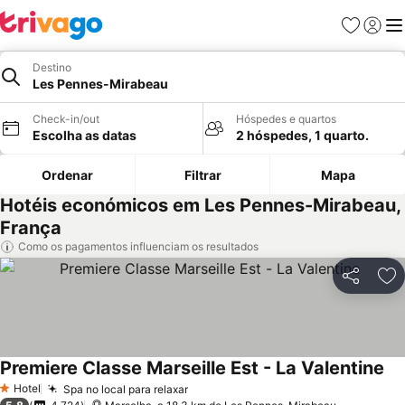
Favoritos
Iniciar
Me
Destino
Les Pennes-Mirabeau
Check-in/out
Hóspedes e quartos
Escolha as datas
2 hóspedes, 1 quarto.
Ordenar
Filtrar
Mapa
Hotéis económicos em Les Pennes-Mirabeau,
França
Como os pagamentos influenciam os resultados
Partilhar
Ad
Premiere Classe Marseille Est - La Valentine
Hotel
Spa no local para relaxar
1 Estrelas