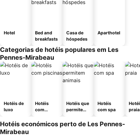
Hotel
Bed and
Casa de
Aparthotel
breakfasts
hóspedes
Categorias de hotéis populares em Les
Pennes-Mirabeau
Hotéis de
Hotéis
Hotéis que
Hotéis
Hotéi
luxo
com
permitem
com spa
praia
piscinas
animais
Hotéis económicos perto de Les Pennes-
Mirabeau