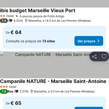
ibis budget Marseille Vieux Port
Hotel
A poucos passos do Porto Antigo
2 Estrelas
7,4
8.304
Marselha, a 14.0 km de Les Pennes-Mirabeau
€ 64
De
Consulte os preços de
13 sites
Ver preços
Partilhar
Ad
Campanile NATURE - Marseille Saint-Antoine
Hotel
3 Estrelas
7,6
Boa
2.579
Marselha, a 5.0 km de Les Pennes-Mirabeau
€ 65
De