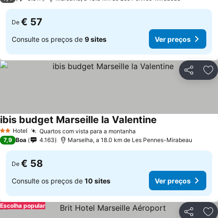
€ 57
De
Consulte os preços de
9 sites
Ver preços
Partilhar
Ad
ibis budget Marseille la Valentine
Hotel
Quartos com vista para a montanha
2 Estrelas
7,9
Boa
4.163
Marselha, a 18.0 km de Les Pennes-Mirabeau
€ 58
De
Consulte os preços de
10 sites
Ver preços
Escolha popular
Partilhar
Ad