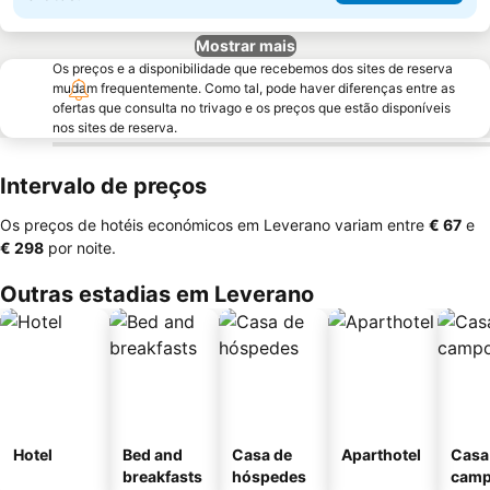
Mostrar mais
Os preços e a disponibilidade que recebemos dos sites de reserva
mudam frequentemente. Como tal, pode haver diferenças entre as
ofertas que consulta no trivago e os preços que estão disponíveis
nos sites de reserva.
Intervalo de preços
Os preços de hotéis económicos em Leverano variam entre
‎€ 67
e
‎€ 298
por noite.
Outras estadias em Leverano
Hotel
Bed and
Casa de
Aparthotel
Casa
breakfasts
hóspedes
cam