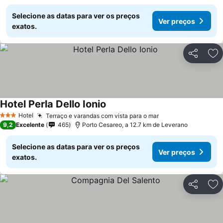
Selecione as datas para ver os preços
Ver preços
exatos.
Partilhar
Ad
Hotel Perla Dello Ionio
Ver preços
Hotel
Terraço e varandas com vista para o mar
Ver preços
3 Estrelas
9,2
Excelente
465
Porto Cesareo, a 12.7 km de Leverano
Selecione as datas para ver os preços
Ver preços
exatos.
Partilhar
Ad