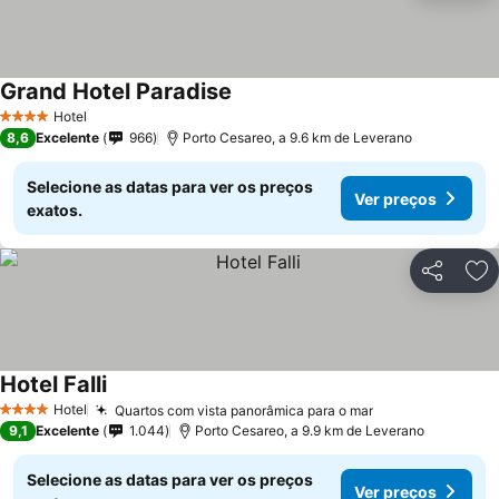
Grand Hotel Paradise
Ver preços
Hotel
4 Estrelas
8,6
Excelente
966
Porto Cesareo, a 9.6 km de Leverano
Selecione as datas para ver os preços
Ver preços
exatos.
Partilhar
Ad
Hotel Falli
Ver preços
Hotel
Quartos com vista panorâmica para o mar
Ver preços
4 Estrelas
9,1
Excelente
1.044
Porto Cesareo, a 9.9 km de Leverano
Selecione as datas para ver os preços
Ver preços