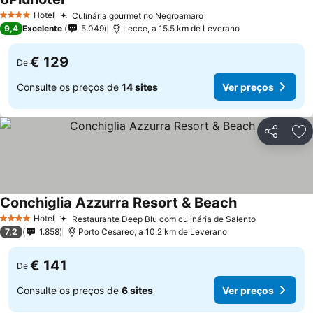
Ver preços
Hotel
Culinária gourmet no Negroamaro
Ver preços
4 Estrelas
9,4
Excelente
5.049
Lecce, a 15.5 km de Leverano
€ 129
De
Consulte os preços de
14 sites
Ver preços
Partilhar
Ad
Conchiglia Azzurra Resort & Beach
Ver preços
Hotel
Restaurante Deep Blu com culinária de Salento
Ver preços
4 Estrelas
7,2
1.858
Porto Cesareo, a 10.2 km de Leverano
€ 141
De
Consulte os preços de
6 sites
Ver preços