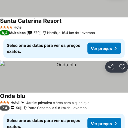
Santa Caterina Resort
Ver preços
Hotel
4 Estrelas
8,4
Muito boa
579
Nardò, a 16.4 km de Leverano
Selecione as datas para ver os preços
Ver preços
exatos.
Partilhar
Ad
Onda blu
Ver preços
Hotel
Jardim privativo e área para piquenique
Ver preços
3 Estrelas
7,4
56
Porto Cesareo, a 9.8 km de Leverano
Selecione as datas para ver os preços
Ver preços
exatos.