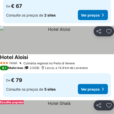
€ 67
De
Consulte os preços de
2 sites
Ver preços
Partilhar
Ad
Hotel Aloisi
Ver preços
Hotel
Culinária regional no Perla di Venere
Ver preços
3 Estrelas
8,1
Muito boa
2.008
Lecce, a 14.9 km de Leverano
€ 79
De
Consulte os preços de
5 sites
Ver preços
Escolha popular
Partilhar
Ad