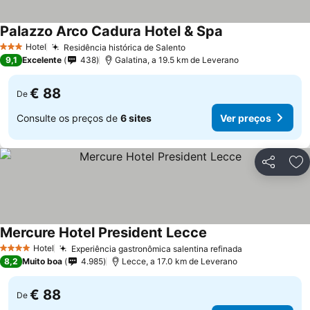
Palazzo Arco Cadura Hotel & Spa
Ver preços
Hotel
Residência histórica de Salento
Ver preços
3 Estrelas
9,1
Excelente
438
Galatina, a 19.5 km de Leverano
€ 88
De
Consulte os preços de
6 sites
Ver preços
Partilhar
Ad
Mercure Hotel President Lecce
Ver preços
Hotel
Experiência gastronômica salentina refinada
Ver preços
4 Estrelas
8,2
Muito boa
4.985
Lecce, a 17.0 km de Leverano
€ 88
De