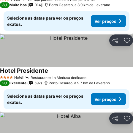
Ver preços
3 Estrelas
8,1
Muito boa
914
Porto Cesareo, a 8.9 km de Leverano
Selecione as datas para ver os preços
Ver preços
exatos.
Partilhar
Ad
Hotel Presidente
Ver preços
Hotel
Restaurante La Medusa dedicado
Ver preços
4 Estrelas
9,1
Excelente
592
Porto Cesareo, a 9.7 km de Leverano
Selecione as datas para ver os preços
Ver preços
exatos.
Partilhar
Ad