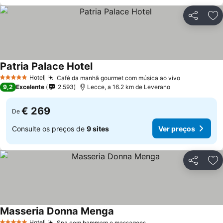
Partilhar
Ad
Patria Palace Hotel
Ver preços
Hotel
Café da manhã gourmet com música ao vivo
Ver preços
5 Estrelas
9,2
Excelente
2.593
Lecce, a 16.2 km de Leverano
€ 269
De
Consulte os preços de
9 sites
Ver preços
Partilhar
Ad
Masseria Donna Menga
Ver preços
Hotel
Spa com hammam e massagens