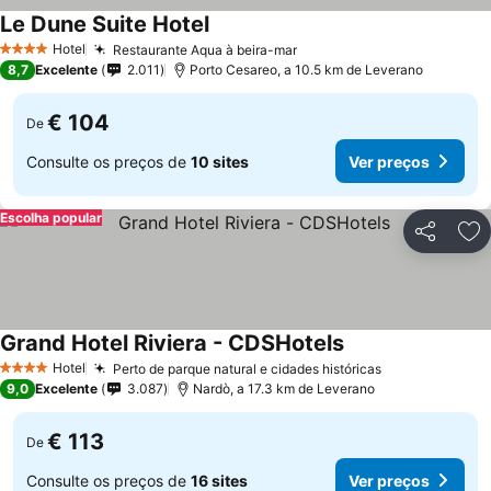
Le Dune Suite Hotel
Ver preços
Hotel
Restaurante Aqua à beira-mar
Ver preços
4 Estrelas
8,7
Excelente
2.011
Porto Cesareo, a 10.5 km de Leverano
€ 104
De
Consulte os preços de
10 sites
Ver preços
Escolha popular
Partilhar
Ad
Grand Hotel Riviera - CDSHotels
Ver preços
Hotel
Perto de parque natural e cidades históricas
Ver preços
4 Estrelas
9,0
Excelente
3.087
Nardò, a 17.3 km de Leverano
€ 113
De
Consulte os preços de
16 sites
Ver preços