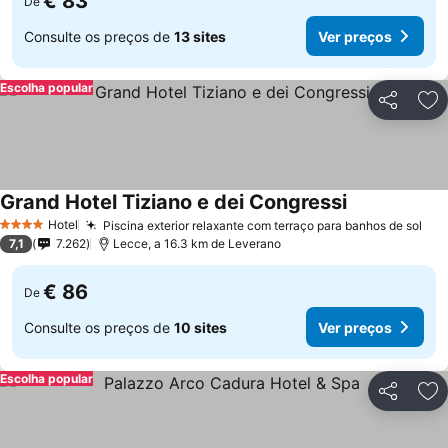
€ 83
De
Consulte os preços de
13 sites
Ver preços
Escolha popular
Partilhar
Ad
Grand Hotel Tiziano e dei Congressi
Ver preços
Hotel
Piscina exterior relaxante com terraço para banhos de sol
Ver
4 Estrelas
7,1
7.262
Lecce, a 16.3 km de Leverano
€ 86
De
Consulte os preços de
10 sites
Ver preços
Escolha popular
Partilhar
Ad