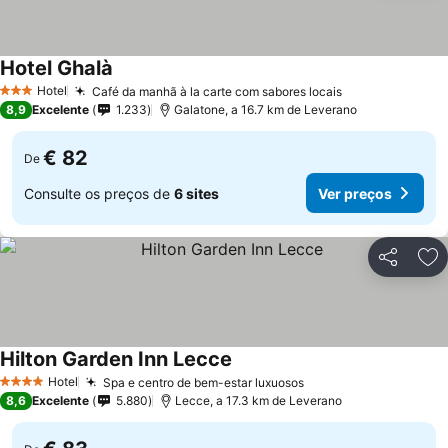
Hotel Ghalà
Ver preços
Hotel
Café da manhã à la carte com sabores locais
Ver preços
3 Estrelas
8,9
Excelente
1.233
Galatone, a 16.7 km de Leverano
€ 82
De
Consulte os preços de
6 sites
Ver preços
Partilhar
Ad
Hilton Garden Inn Lecce
Ver preços
Hotel
Spa e centro de bem-estar luxuosos
Ver preços
4 Estrelas
8,6
Excelente
5.880
Lecce, a 17.3 km de Leverano