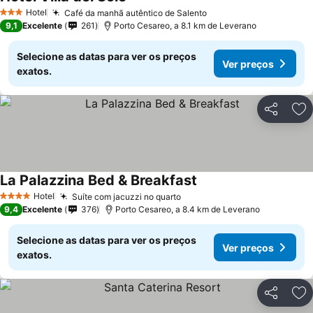
Ver preços
Hotel
Café da manhã autêntico de Salento
Ver preços
3 Estrelas
9,1
Excelente
261
Porto Cesareo, a 8.1 km de Leverano
Selecione as datas para ver os preços
Ver preços
exatos.
Partilhar
Ad
La Palazzina Bed & Breakfast
Ver preços
Hotel
Suíte com jacuzzi no quarto
Ver preços
4 Estrelas
9,4
Excelente
376
Porto Cesareo, a 8.4 km de Leverano
Selecione as datas para ver os preços
Ver preços
exatos.
Partilhar
Ad