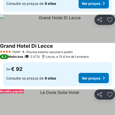
Consulte os preços de
9 sites
Ver preços
Partilhar
Ad
Grand Hotel Di Lecce
Ver preços
Hotel
Piscina exterior sazonal e jardim
Ver preços
4 Estrelas
8,2
Muito boa
3.473
Lecce, a 15.4 km de Leverano
€ 92
De
Consulte os preços de
9 sites
Ver preços
Escolha popular
Partilhar
Ad