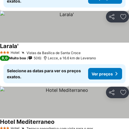
exatos.
Partilhar
Ad
Larala'
Ver preços
Hotel
Vistas da Basílica de Santa Croce
Ver preços
3 Estrelas
8,0
Muito boa
506
Lecce, a 16.6 km de Leverano
Selecione as datas para ver os preços
Ver preços
exatos.
Partilhar
Ad
Hotel Mediterraneo
Ver preços
Hotel
Terraço panorâmico com vista para o mar