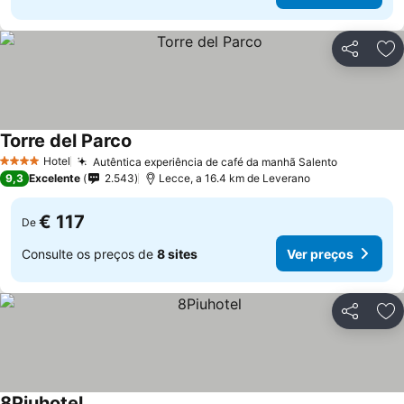
Partilhar
Ad
Torre del Parco
Ver preços
Hotel
Autêntica experiência de café da manhã Salento
Ver preço
4 Estrelas
9,3
Excelente
2.543
Lecce, a 16.4 km de Leverano
€ 117
De
Consulte os preços de
8 sites
Ver preços
Partilhar
Ad
8Piuhotel