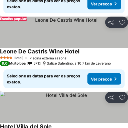
Selecione as datas para ver os preços
Ver preços
exatos.
Escolha popular
Partilhar
Ad
Leone De Castris Wine Hotel
Ver preços
Hotel
Piscina externa sazonal
Ver preços
4 Estrelas
8,0
Muito boa
571
Salice Salentino, a 10.7 km de Leverano
Selecione as datas para ver os preços
Ver preços
exatos.
Partilhar
Ad
Hotel Villa del Sole