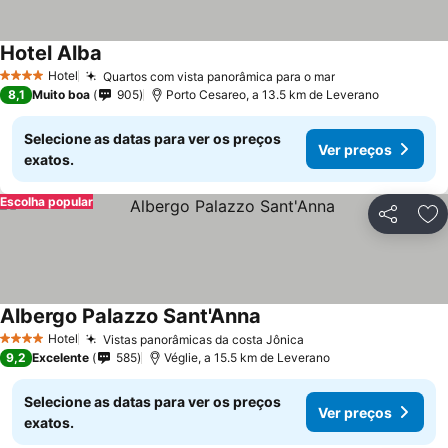
Hotel Alba
Ver preços
Hotel
Quartos com vista panorâmica para o mar
Ver preços
4 Estrelas
8,1
Muito boa
905
Porto Cesareo, a 13.5 km de Leverano
Selecione as datas para ver os preços
Ver preços
exatos.
Escolha popular
Partilhar
Ad
Albergo Palazzo Sant'Anna
Ver preços
Hotel
Vistas panorâmicas da costa Jônica
Ver preços
4 Estrelas
9,2
Excelente
585
Véglie, a 15.5 km de Leverano
Selecione as datas para ver os preços
Ver preços
exatos.