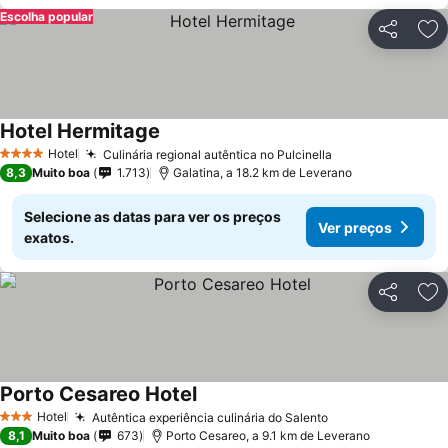
Escolha popular
Partilhar
Ad
Hotel Hermitage
Ver preços
Hotel
Culinária regional autêntica no Pulcinella
Ver preços
4 Estrelas
8,3
Muito boa
1.713
Galatina, a 18.2 km de Leverano
Selecione as datas para ver os preços
Ver preços
exatos.
Partilhar
Ad
Porto Cesareo Hotel
Ver preços
Hotel
Autêntica experiência culinária do Salento
Ver preços
3 Estrelas
8,1
Muito boa
673
Porto Cesareo, a 9.1 km de Leverano