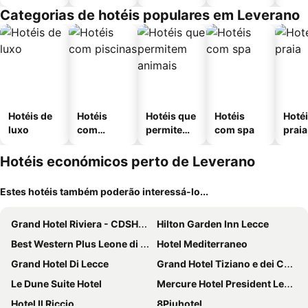
Categorias de hotéis populares em Leverano
Hotéis de
Hotéis
Hotéis que
Hotéis
Hotéi
luxo
com
permitem
com spa
praia
piscinas
animais
Hotéis económicos perto de Leverano
Estes hotéis também poderão interessá-lo...
Grand Hotel Riviera - CDSHotels
Hilton Garden Inn Lecce
Best Western Plus Leone di Messapia Hotel & Conference
Hotel Mediterraneo
Grand Hotel Di Lecce
Grand Hotel Tiziano e dei Congressi
Le Dune Suite Hotel
Mercure Hotel President Lecce
Hotel Il Riccio
8Piuhotel