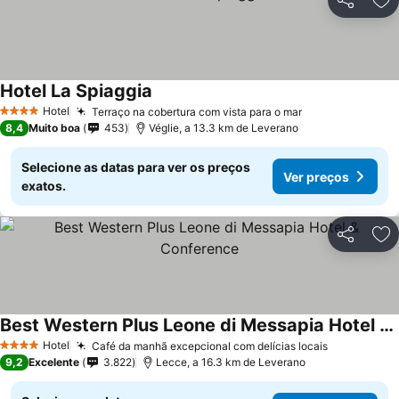
Partilhar
Ad
Hotel La Spiaggia
Ver preços
Hotel
Terraço na cobertura com vista para o mar
Ver preços
4 Estrelas
8,4
Muito boa
453
Véglie, a 13.3 km de Leverano
Selecione as datas para ver os preços
Ver preços
exatos.
Partilhar
Ad
Best Western Plus Leone di Messapia Hotel & Conference
Ver preços
Hotel
Café da manhã excepcional com delícias locais
Ver preço
4 Estrelas
9,2
Excelente
3.822
Lecce, a 16.3 km de Leverano