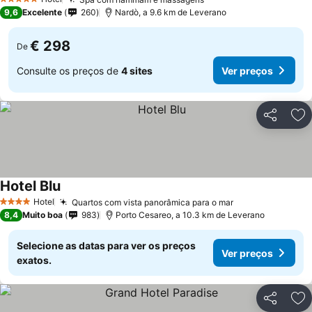
Ver preços
5 Estrelas
9,6
Excelente
260
Nardò, a 9.6 km de Leverano
€ 298
De
Consulte os preços de
4 sites
Ver preços
Partilhar
Ad
Hotel Blu
Ver preços
Hotel
Quartos com vista panorâmica para o mar
Ver preços
4 Estrelas
8,4
Muito boa
983
Porto Cesareo, a 10.3 km de Leverano
Selecione as datas para ver os preços
Ver preços
exatos.
Partilhar
Ad