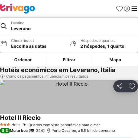
Favoritos
Iniciar
Me
Destino
Leverano
Check-in/out
Hóspedes e quartos
Escolha as datas
2 hóspedes, 1 quarto.
Ordenar
Filtrar
Mapa
Hotéis económicos em Leverano, Itália
Como os pagamentos influenciam os resultados
Partilhar
Ad
Hotel Il Riccio
Ver preços
Hotel
Quartos com vista panorâmica para o mar
Ver preços
3 Estrelas
8,3
Muito boa
244
Porto Cesareo, a 9.9 km de Leverano