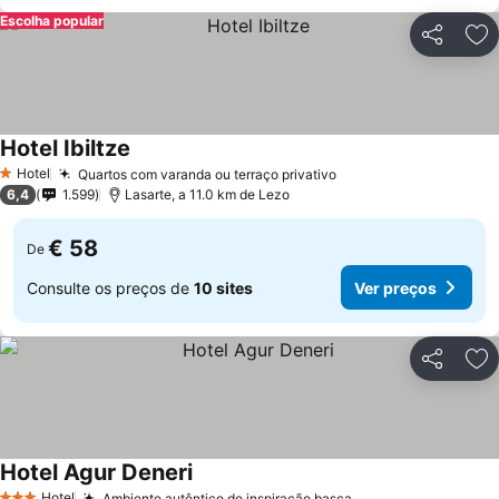
Escolha popular
Partilhar
Ad
Hotel Ibiltze
Hotel
Quartos com varanda ou terraço privativo
1 Estrelas
6,4
1.599
Lasarte, a 11.0 km de Lezo
€ 58
De
Consulte os preços de
10 sites
Ver preços
Partilhar
Ad
Hotel Agur Deneri
Hotel
Ambiente autêntico de inspiração basca