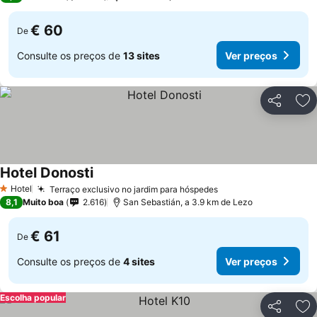
€ 60
De
Consulte os preços de
13 sites
Ver preços
Partilhar
Ad
Hotel Donosti
Hotel
Terraço exclusivo no jardim para hóspedes
1 Estrelas
8,1
Muito boa
2.616
San Sebastián, a 3.9 km de Lezo
€ 61
De
Consulte os preços de
4 sites
Ver preços
Escolha popular
Partilhar
Ad