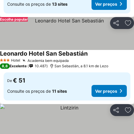
Consulte os preços de
13 sites
Ver preços
Escolha popular
Partilhar
Ad
Leonardo Hotel San Sebastián
Hotel
Academia bem equipada
3 Estrelas
8,8
Excelente
10.487
San Sebastián, a 8.1 km de Lezo
€ 51
De
Consulte os preços de
11 sites
Ver preços
Partilhar
Ad