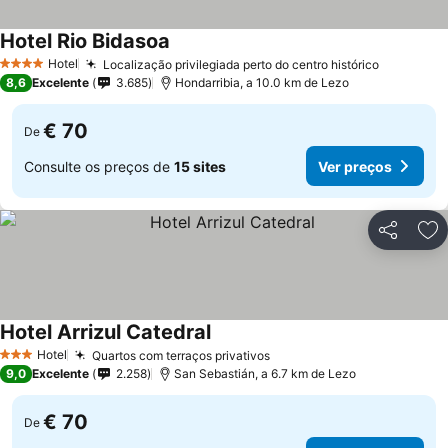
Hotel Rio Bidasoa
Hotel
Localização privilegiada perto do centro histórico
4 Estrelas
8,6
Excelente
3.685
Hondarribia, a 10.0 km de Lezo
€ 70
De
Consulte os preços de
15 sites
Ver preços
Partilhar
Ad
Hotel Arrizul Catedral
Hotel
Quartos com terraços privativos
3 Estrelas
9,0
Excelente
2.258
San Sebastián, a 6.7 km de Lezo
€ 70
De