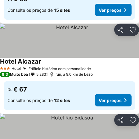
Consulte os preços de
15 sites
Ver preços
Partilhar
Ad
Hotel Alcazar
Hotel
Edifício histórico com personalidade
3 Estrelas
8,3
Muito boa
5.283
Irun, a 9.0 km de Lezo
€ 67
De
Consulte os preços de
12 sites
Ver preços
Partilhar
Ad