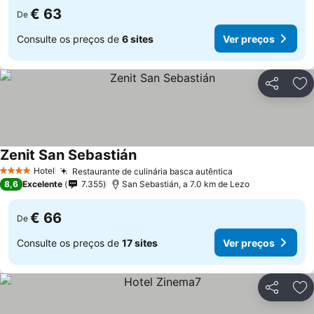
€ 63
De
Consulte os preços de
6 sites
Ver preços
Partilhar
Ad
Zenit San Sebastián
Hotel
Restaurante de culinária basca autêntica
4 Estrelas
8,6
Excelente
7.355
San Sebastián, a 7.0 km de Lezo
€ 66
De
Consulte os preços de
17 sites
Ver preços
Partilhar
Ad