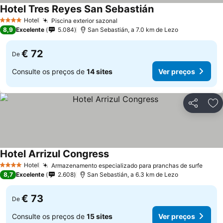
Hotel Tres Reyes San Sebastián
Hotel
Piscina exterior sazonal
4 Estrelas
8,9
Excelente
5.084
San Sebastián, a 7.0 km de Lezo
€ 72
De
Consulte os preços de
14 sites
Ver preços
Partilhar
Ad
Hotel Arrizul Congress
Hotel
Armazenamento especializado para pranchas de surfe
4 Estrelas
8,7
Excelente
2.608
San Sebastián, a 6.3 km de Lezo
€ 73
De
Consulte os preços de
15 sites
Ver preços