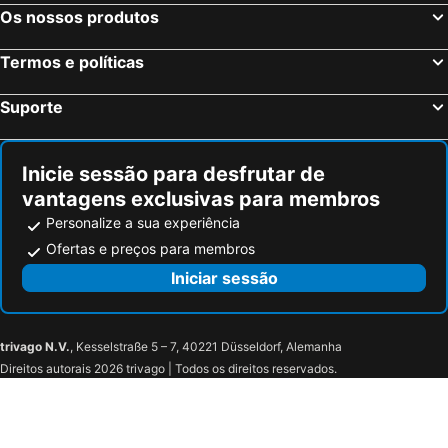
Olarain
Hotel Antik San Sebastián
Os nossos produtos
The Social Hub San Sebastian
Hotel Maria Cristina, a Luxury Collection Hotel, San Sebastian
Termos e políticas
Pension Beizama
Hotel Jauregui
Hotel Anoeta
Hotel Parma
Suporte
Hotel Atari
Hotel Aitana
Catalonia Donosti
Intelier Victoria
Inicie sessão para desfrutar de
Résidence Mer & Golf Soko-Eder
Abba San Sebastián Hotel
vantagens exclusivas para membros
Hotel Distrito Oeste
Hotel Donosti
Personalize a sua experiência
Cristina Enea Rooms
Zenit Convento San Martin
Ofertas e preços para membros
Hotel Berri Versalles
Pensión B2 Bikain
Iniciar sessão
Txikierdi Alde
Hotel Elizalde
Usategieta
SAGARLORE
trivago N.V.
, Kesselstraße 5 – 7, 40221 Düsseldorf, Alemanha
Gurutzeberri
Hotel Monte Ulia
Direitos autorais 2026 trivago | Todos os direitos reservados.
Boutique Hotel Mendi Argia
Hotel Atalaia
Bidaia Boutique Hotel
Hotel Villa Eugenia
Hotel Punta Monpas
Hotel Trueba