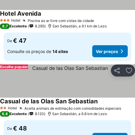
Hotel Avenida
Hotel
Piscina ao ar livre com vistas da cidade
3 Estrelas
8,7
Excelente
8.295
San Sebastián, a 9.1 km de Lezo
€ 47
De
Consulte os preços de
14 sites
Ver preços
Escolha popular
Partilhar
Ad
Casual de las Olas San Sebastian
Hotel
Aceita animais de estimação com comodidades especiais
2 Estrelas
8,8
Excelente
8.120
San Sebastián, a 6.8 km de Lezo
€ 48
De