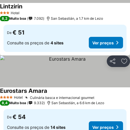
Lintzirin
Hotel
3 Estrelas
8,2
Muito boa
7.092
San Sebastián, a 1.7 km de Lezo
€ 51
De
Consulte os preços de
4 sites
Ver preços
Partilhar
Ad
Eurostars Amara
Hotel
Culinária basca e internacional gourmet
4 Estrelas
8,4
Muito boa
9.332
San Sebastián, a 6.6 km de Lezo
€ 54
De
Consulte os preços de
14 sites
Ver preços