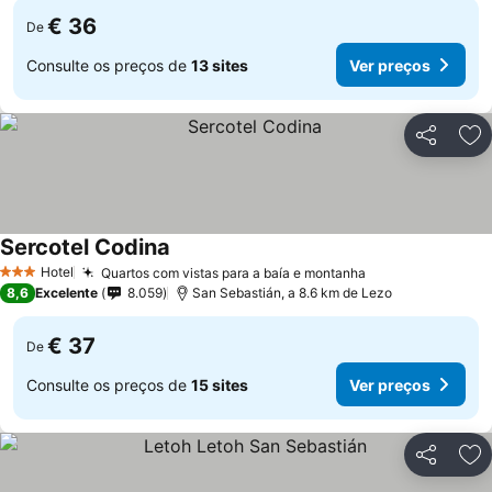
€ 36
De
Consulte os preços de
13 sites
Ver preços
Partilhar
Ad
Sercotel Codina
Hotel
Quartos com vistas para a baía e montanha
3 Estrelas
8,6
Excelente
8.059
San Sebastián, a 8.6 km de Lezo
€ 37
De
Consulte os preços de
15 sites
Ver preços
Partilhar
Ad