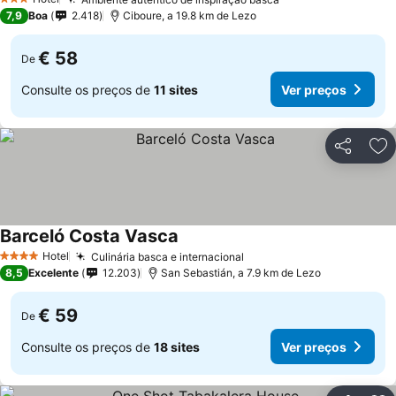
3 Estrelas
7,9
Boa
2.418
Ciboure, a 19.8 km de Lezo
€ 58
De
Consulte os preços de
11 sites
Ver preços
Partilhar
Ad
Barceló Costa Vasca
Hotel
Culinária basca e internacional
4 Estrelas
8,5
Excelente
12.203
San Sebastián, a 7.9 km de Lezo
€ 59
De
Consulte os preços de
18 sites
Ver preços