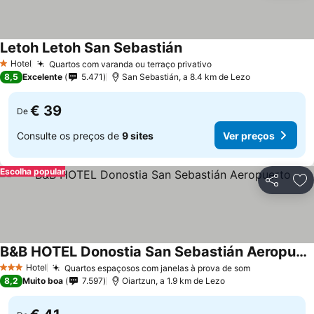
Letoh Letoh San Sebastián
Hotel
Quartos com varanda ou terraço privativo
1 Estrelas
8,5
Excelente
5.471
San Sebastián, a 8.4 km de Lezo
€ 39
De
Consulte os preços de
9 sites
Ver preços
Escolha popular
Partilhar
Ad
B&B HOTEL Donostia San Sebastián Aeropuerto
Hotel
Quartos espaçosos com janelas à prova de som
3 Estrelas
8,2
Muito boa
7.597
Oiartzun, a 1.9 km de Lezo