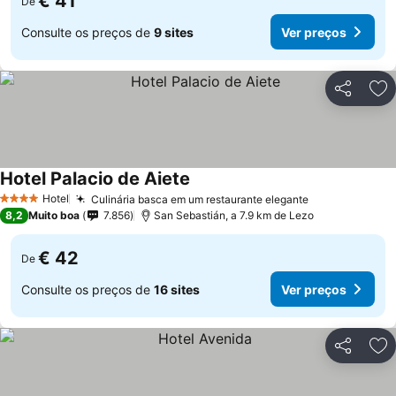
€ 41
De
Consulte os preços de
9 sites
Ver preços
Partilhar
Ad
Hotel Palacio de Aiete
Hotel
Culinária basca em um restaurante elegante
4 Estrelas
8,2
Muito boa
7.856
San Sebastián, a 7.9 km de Lezo
€ 42
De
Consulte os preços de
16 sites
Ver preços
Partilhar
Ad