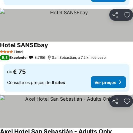
Partilhar
Ad
Hotel SANSEbay
Hotel
4 Estrelas
9,3
Excelente
3.765
San Sebastián, a 7.2 km de Lezo
€ 75
De
Consulte os preços de
8 sites
Ver preços
Partilhar
Ad
Axel Hotel San Sebastián - Adults Only