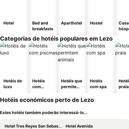
Hotel
Bed and
Aparthotel
Hostel
Casa
breakfasts
hósp
Categorias de hotéis populares em Lezo
Hotéis de
Hotéis
Hotéis que
Hotéis
Hotéi
luxo
com
permitem
com spa
praia
piscinas
animais
Hotéis económicos perto de Lezo
Estes hotéis também poderão interessá-lo...
Hotel Tres Reyes San Sebastián
Hotel Avenida