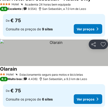
Hotel
Academia 24 horas bem equipada
4 Estrelas
8,6
Excelente
9.554
San Sebastián, a 7.0 km de Lezo
€ 75
De
Consulte os preços de
9 sites
Ver preços
Partilhar
Ad
Olarain
Hotel
Estacionamento seguro para motos e bicicletas
2 Estrelas
8,2
Muito boa
4.436
San Sebastián, a 9.3 km de Lezo
€ 75
De
Consulte os preços de
6 sites
Ver preços