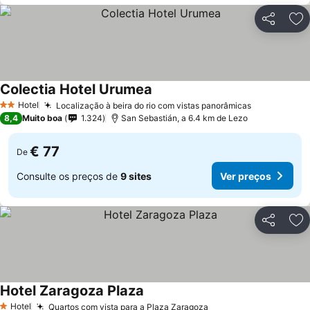
Partilhar
Ad
Colectia Hotel Urumea
Hotel
Localização à beira do rio com vistas panorâmicas
2 Estrelas
8,4
Muito boa
1.324
San Sebastián, a 6.4 km de Lezo
€ 77
De
Consulte os preços de
9 sites
Ver preços
Partilhar
Ad
Hotel Zaragoza Plaza
Hotel
Quartos com vista para a Plaza Zaragoza