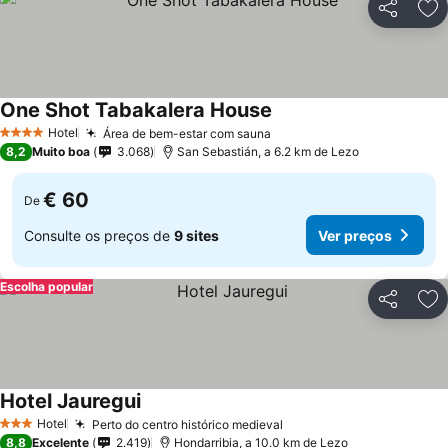
Partilhar
Ad
One Shot Tabakalera House
Hotel
Área de bem-estar com sauna
4 Estrelas
8,2
Muito boa
3.068
San Sebastián, a 6.2 km de Lezo
€ 60
De
Consulte os preços de
9 sites
Ver preços
Escolha popular
Partilhar
Ad
Hotel Jauregui
Hotel
Perto do centro histórico medieval
3 Estrelas
8,8
Excelente
2.419
Hondarribia, a 10.0 km de Lezo