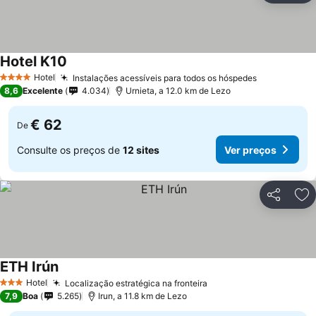
Hotel K10
Hotel
Instalações acessíveis para todos os hóspedes
4 Estrelas
8,6
Excelente
4.034
Urnieta, a 12.0 km de Lezo
€ 62
De
Consulte os preços de
12 sites
Ver preços
Partilhar
Ad
ETH Irún
Hotel
Localização estratégica na fronteira
3 Estrelas
7,9
Boa
5.265
Irun, a 11.8 km de Lezo