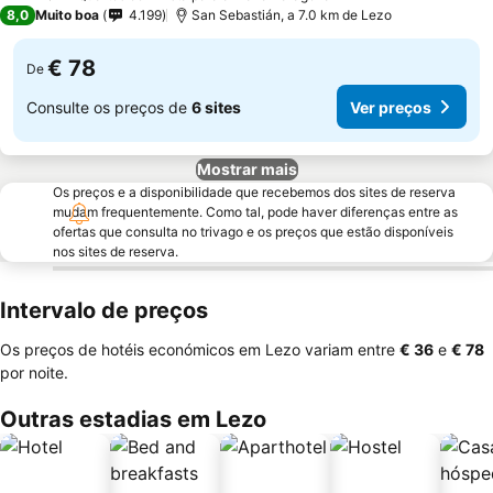
1 Estrelas
8,0
Muito boa
4.199
San Sebastián, a 7.0 km de Lezo
€ 78
De
Consulte os preços de
6 sites
Ver preços
Mostrar mais
Os preços e a disponibilidade que recebemos dos sites de reserva
mudam frequentemente. Como tal, pode haver diferenças entre as
ofertas que consulta no trivago e os preços que estão disponíveis
nos sites de reserva.
Intervalo de preços
Os preços de hotéis económicos em Lezo variam entre
‎€ 36
e
‎€ 78
por noite.
Outras estadias em Lezo