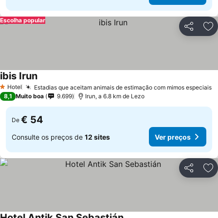
Escolha popular
Partilhar
Ad
ibis Irun
Hotel
Estadias que aceitam animais de estimação com mimos especiais
1 Estrelas
8,1
Muito boa
9.699
Irun, a 6.8 km de Lezo
€ 54
De
Consulte os preços de
12 sites
Ver preços
Partilhar
Ad
Hotel Antik San Sebastián