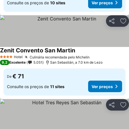
Consulte os preços de
10 sites
Ver preços
Partilhar
Ad
Zenit Convento San Martin
Hotel
Culinária recomendada pelo Michelin
4 Estrelas
9,2
Excelente
5.051
San Sebastián, a 7.0 km de Lezo
€ 71
De
Consulte os preços de
11 sites
Ver preços
Partilhar
Ad