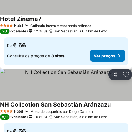
Hotel Zinema7
Hotel
Culinária basca e espanhola refinada
4 Estrelas
9,1
Excelente
12.008
San Sebastián, a 6.7 km de Lezo
€ 66
De
Consulte os preços de
8 sites
Ver preços
Partilhar
Ad
NH Collection San Sebastián Aránzazu
Hotel
Menu de coquetéis por Diego Cabrera
4 Estrelas
8,9
Excelente
10.808
San Sebastián, a 8.8 km de Lezo
€ 66
De