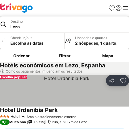
Favoritos
Iniciar
Me
Destino
Lezo
Check-in/out
Hóspedes e quartos
Escolha as datas
2 hóspedes, 1 quarto.
Ordenar
Filtrar
Mapa
Hotéis económicos em Lezo, Espanha
Como os pagamentos influenciam os resultados
Escolha popular
Partilhar
Ad
Hotel Urdanibia Park
Hotel
Amplo estacionamento externo
3 Estrelas
8,3
Muito boa
15.715
Irun, a 6.0 km de Lezo