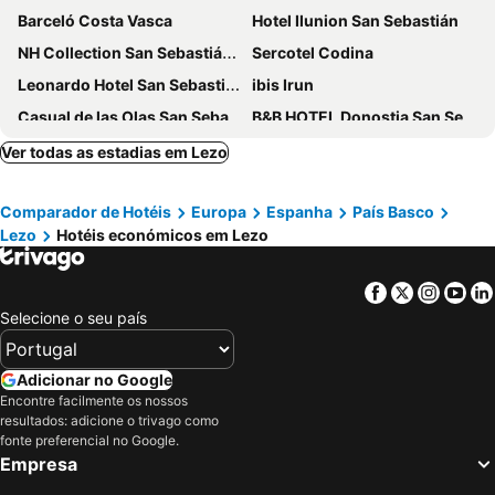
Barceló Costa Vasca
Hotel Ilunion San Sebastián
NH Collection San Sebastián Aránzazu
Sercotel Codina
Leonardo Hotel San Sebastián
ibis Irun
Casual de las Olas San Sebastian
B&B HOTEL Donostia San Sebastián Aeropuerto
Hotel Urdanibia Park
One Shot Tabakalera House
Ver todas as estadias em Lezo
Mercure San Sebastián Monte Igueldo
Residencia Universitaria Resa Manuel Agud Querol
Comparador de Hotéis
Europa
Espanha
País Basco
Hotel Zinema7
Eurostars Amara
Lezo
Hotéis económicos em Lezo
Hotel Palacio de Aiete
Arima Hotel & Spa
Hotel K10
Zenit San Sebastián
Facebook
Twitter
Insta
Yo
Sercotel Europa San Sebastián
Lintzirin
Selecione o seu país
Letoh Letoh San Sebastián
Hotel Ibiltze
ETH Irún
Hotel Gudamendi
Adicionar no Google
Encontre facilmente os nossos
Hotel de Londres y de Inglaterra
Hotel Alcazar
resultados: adicione o trivago como
Axel Hotel San Sebastián - Adults Only
Campanile Hendaye
fonte preferencial no Google.
Empresa
Holiday Inn Express SAN SEBASTIAN - ERRENTERIA by IHG
Hotel Zaragoza Plaza