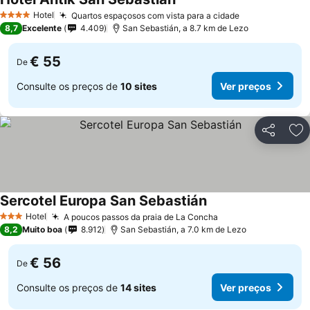
Hotel
Quartos espaçosos com vista para a cidade
4 Estrelas
8,7
Excelente
4.409
San Sebastián, a 8.7 km de Lezo
€ 55
De
Consulte os preços de
10 sites
Ver preços
Partilhar
Ad
Sercotel Europa San Sebastián
Hotel
A poucos passos da praia de La Concha
3 Estrelas
8,2
Muito boa
8.912
San Sebastián, a 7.0 km de Lezo
€ 56
De
Consulte os preços de
14 sites
Ver preços