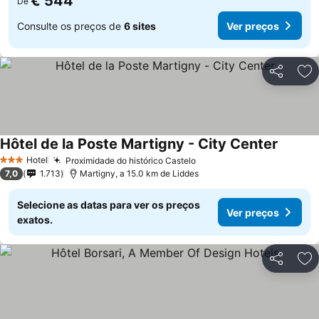
€ 544
De
Consulte os preços de
6 sites
Ver preços
Partilhar
Ad
Hôtel de la Poste Martigny - City Center
Hotel
Proximidade do histórico Castelo
3 Estrelas
7,0
1.713
Martigny, a 15.0 km de Liddes
Selecione as datas para ver os preços
Ver preços
exatos.
Partilhar
Ad