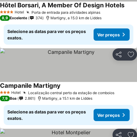
Hôtel Borsari, A Member Of Design Hotels
Hotel
Porta de entrada para atividades alpinas
4 Estrelas
8,9
Excelente
374
Martigny, a 15.0 km de Liddes
Selecione as datas para ver os preços
Ver preços
exatos.
Partilhar
Ad
Campanile Martigny
Hotel
Localização central perto da estação de comboios
3 Estrelas
7,9
Boa
2.861
Martigny, a 15.1 km de Liddes
Selecione as datas para ver os preços
Ver preços
exatos.