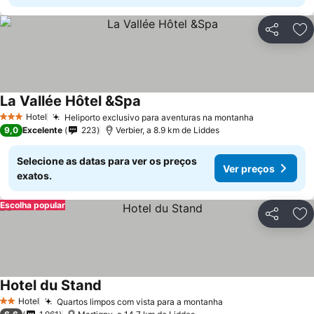
Partilhar
Ad
La Vallée Hôtel &Spa
Hotel
Heliporto exclusivo para aventuras na montanha
3 Estrelas
9,0
Excelente
223
Verbier, a 8.9 km de Liddes
Selecione as datas para ver os preços
Ver preços
exatos.
Escolha popular
Partilhar
Ad
Hotel du Stand
Hotel
Quartos limpos com vista para a montanha
2 Estrelas