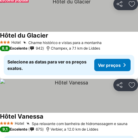
Escolha popular
Partilhar
Ad
Hôtel du Glacier
Hotel
Charme histórico e vistas para a montanha
3 Estrelas
8,8
Excelente
942
Champex, a 7.1 km de Liddes
Selecione as datas para ver os preços
Ver preços
exatos.
Partilhar
Ad
Hôtel Vanessa
Hotel
Spa relaxante com banheira de hidromassagem e sauna
4 Estrelas
9,1
Excelente
675
Verbier, a 12.0 km de Liddes