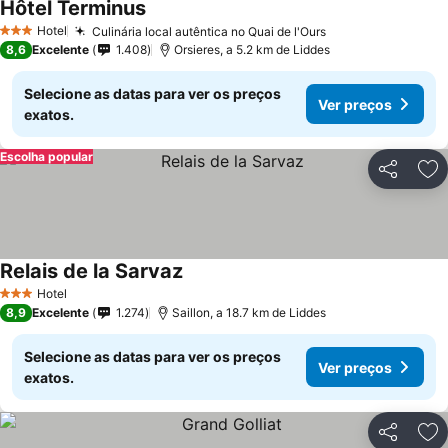
Hôtel Terminus
Hotel
Culinária local autêntica no Quai de l'Ours
3 Estrelas
8,6
Excelente
1.408
Orsieres, a 5.2 km de Liddes
Selecione as datas para ver os preços
Ver preços
exatos.
Escolha popular
Partilhar
Ad
Relais de la Sarvaz
Hotel
3 Estrelas
8,9
Excelente
1.274
Saillon, a 18.7 km de Liddes
Selecione as datas para ver os preços
Ver preços
exatos.
Partilhar
Ad