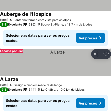
Auberge de l'Hospice
Hotel
Jantar no terraço com vista para os Alpes
8,8
Excelente
536
Bourg-St-Pierre, a 13.7 km de Liddes
Selecione as datas para ver os preços
Ver preços
exatos.
Escolha popular
Partilhar
Ad
A Larze
Hotel
Design alpino em madeira de lariço
9,5
Excelente
544
Le Châble, a 10.0 km de Liddes
Selecione as datas para ver os preços
Ver preços
exatos.