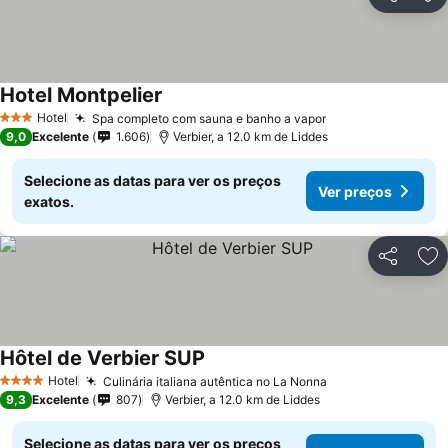
Partilhar
Ad
Hotel Montpelier
Hotel
Spa completo com sauna e banho a vapor
3 Estrelas
9,0
Excelente
1.606
Verbier, a 12.0 km de Liddes
Selecione as datas para ver os preços
Ver preços
exatos.
Partilhar
Ad
Hôtel de Verbier SUP
Hotel
Culinária italiana autêntica no La Nonna
4 Estrelas
9,3
Excelente
807
Verbier, a 12.0 km de Liddes
Selecione as datas para ver os preços