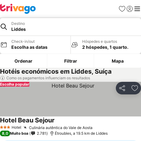
Favoritos
Iniciar
Me
Destino
Liddes
Check-in/out
Hóspedes e quartos
Escolha as datas
2 hóspedes, 1 quarto.
Ordenar
Filtrar
Mapa
Hotéis económicos em Liddes, Suíça
Como os pagamentos influenciam os resultados
Escolha popular
Partilhar
Ad
Hotel Beau Sejour
Hotel
Culinária autêntica do Vale de Aosta
3 Estrelas
8,0
Muito boa
2.781
Étroubles, a 19.5 km de Liddes