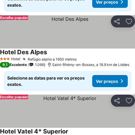
Ver preços
exatos.
Escolha popular
Partilhar
Ad
Hotel Des Alpes
Hotel
Refúgio alpino a 1650 metros
3 Estrelas
9,1
Excelente
1.066
Saint-Rhémy-en-Bosses, a 18.9 km de Liddes
Selecione as datas para ver os preços
Ver preços
exatos.
Escolha popular
Partilhar
Ad
Hotel Vatel 4* Superior