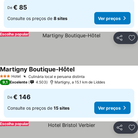
€ 85
De
Consulte os preços de
8 sites
Ver preços
Escolha popular
Partilhar
Ad
Martigny Boutique-Hôtel
Hotel
Culinária local e peruana distinta
3 Estrelas
9,1
Excelente
4.503
Martigny, a 15.1 km de Liddes
€ 146
De
Consulte os preços de
15 sites
Ver preços
Escolha popular
Partilhar
Ad