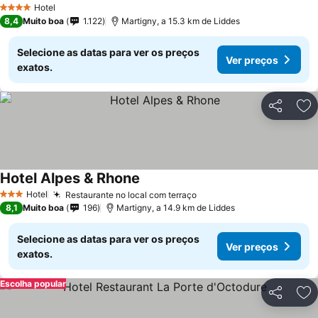
Hotel
4 Estrelas
8,4
Muito boa
1.122
Martigny, a 15.3 km de Liddes
Selecione as datas para ver os preços
Ver preços
exatos.
Partilhar
Ad
Hotel Alpes & Rhone
Hotel
Restaurante no local com terraço
3 Estrelas
8,1
Muito boa
196
Martigny, a 14.9 km de Liddes
Selecione as datas para ver os preços
Ver preços
exatos.
Escolha popular
Partilhar
Ad