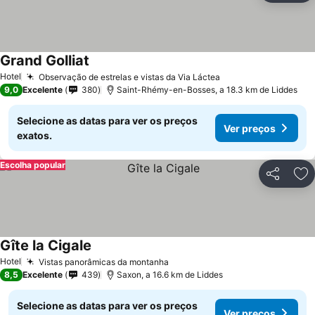
Grand Golliat
Hotel
Observação de estrelas e vistas da Via Láctea
9,0
Excelente
380
Saint-Rhémy-en-Bosses, a 18.3 km de Liddes
Selecione as datas para ver os preços
Ver preços
exatos.
Escolha popular
Partilhar
Ad
Gîte la Cigale
Hotel
Vistas panorâmicas da montanha
8,5
Excelente
439
Saxon, a 16.6 km de Liddes
Selecione as datas para ver os preços
Ver preços