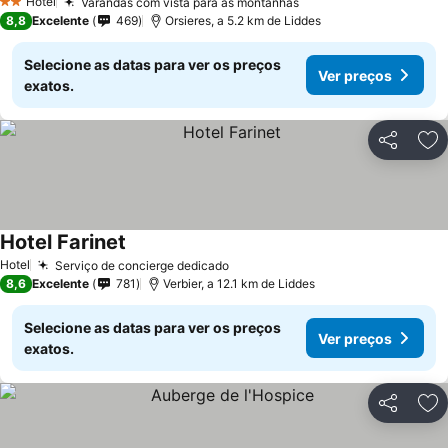
Hotel
Varandas com vista para as montanhas
2 Estrelas
8,8
Excelente
469
Orsieres, a 5.2 km de Liddes
Selecione as datas para ver os preços
Ver preços
exatos.
Partilhar
Ad
Hotel Farinet
Hotel
Serviço de concierge dedicado
8,6
Excelente
781
Verbier, a 12.1 km de Liddes
Selecione as datas para ver os preços
Ver preços
exatos.
Partilhar
Ad