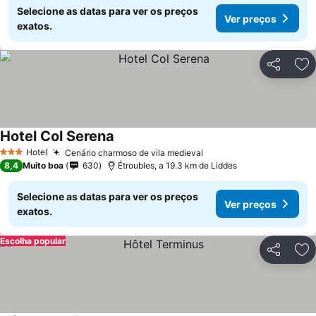
Selecione as datas para ver os preços
Ver preços
exatos.
Partilhar
Ad
Hotel Col Serena
Hotel
Cenário charmoso de vila medieval
3 Estrelas
8,4
Muito boa
630
Étroubles, a 19.3 km de Liddes
Selecione as datas para ver os preços
Ver preços
exatos.
Escolha popular
Partilhar
Ad