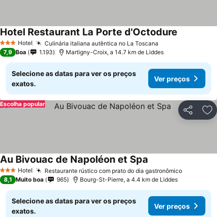
Hotel Restaurant La Porte d'Octodure
Hotel
Culinária italiana autêntica no La Toscana
3 Estrelas
7,9
Boa
1.193
Martigny-Croix, a 14.7 km de Liddes
Selecione as datas para ver os preços
Ver preços
exatos.
Escolha popular
Partilhar
Ad
Au Bivouac de Napoléon et Spa
Hotel
Restaurante rústico com prato do dia gastronômico
3 Estrelas
8,1
Muito boa
965
Bourg-St-Pierre, a 4.4 km de Liddes
Selecione as datas para ver os preços
Ver preços
exatos.