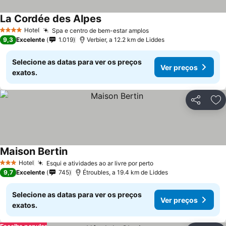
La Cordée des Alpes
Hotel
Spa e centro de bem-estar amplos
4 Estrelas
9,3
Excelente
1.019
Verbier, a 12.2 km de Liddes
Selecione as datas para ver os preços
Ver preços
exatos.
Partilhar
Ad
Maison Bertin
Hotel
Esqui e atividades ao ar livre por perto
3 Estrelas
9,7
Excelente
745
Étroubles, a 19.4 km de Liddes
Selecione as datas para ver os preços
Ver preços
exatos.