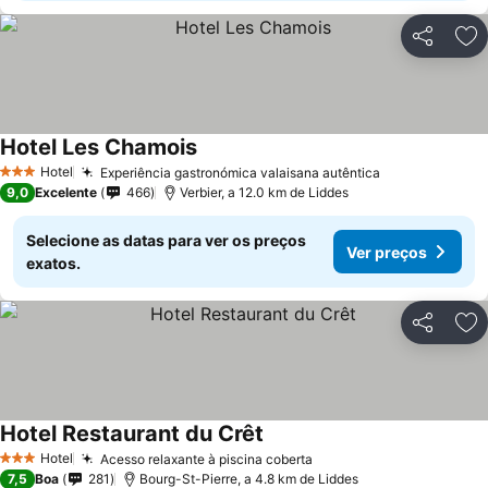
Partilhar
Ad
Hotel Les Chamois
Hotel
Experiência gastronómica valaisana autêntica
3 Estrelas
9,0
Excelente
466
Verbier, a 12.0 km de Liddes
Selecione as datas para ver os preços
Ver preços
exatos.
Partilhar
Ad
Hotel Restaurant du Crêt
Hotel
Acesso relaxante à piscina coberta
3 Estrelas
7,5
Boa
281
Bourg-St-Pierre, a 4.8 km de Liddes