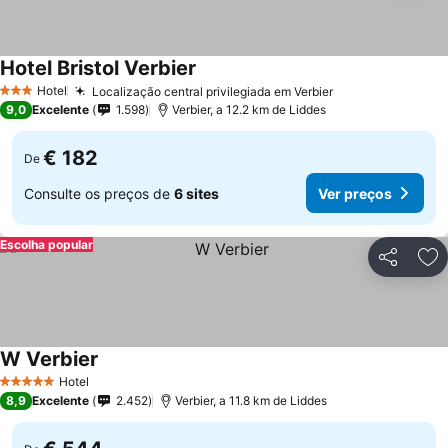
Hotel Bristol Verbier
Hotel
Localização central privilegiada em Verbier
3 Estrelas
9,0
Excelente
1.598
Verbier, a 12.2 km de Liddes
€ 182
De
Consulte os preços de
6 sites
Ver preços
Escolha popular
Partilhar
Ad
W Verbier
Hotel
5 Estrelas
8,9
Excelente
2.452
Verbier, a 11.8 km de Liddes