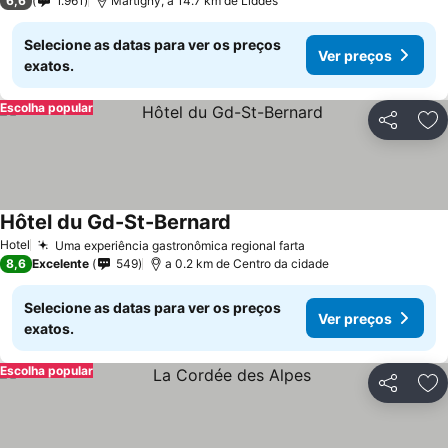
6,6
1.961
Martigny, a 14.7 km de Liddes
Selecione as datas para ver os preços
Ver preços
exatos.
Escolha popular
Partilhar
Ad
Hôtel du Gd-St-Bernard
Hotel
Uma experiência gastronômica regional farta
8,6
Excelente
549
a 0.2 km de Centro da cidade
Selecione as datas para ver os preços
Ver preços
exatos.
Escolha popular
Partilhar
Ad