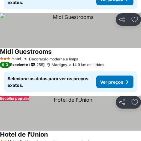
exatos.
Partilhar
Ad
Midi Guestrooms
Hotel
Decoração moderna e limpa
3 Estrelas
9,3
Excelente
255
Martigny, a 14.9 km de Liddes
Selecione as datas para ver os preços
Ver preços
exatos.
Escolha popular
Partilhar
Ad
Hotel de l'Union