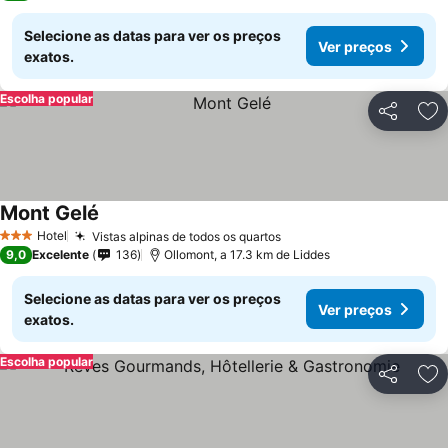
Selecione as datas para ver os preços
Ver preços
exatos.
Escolha popular
Partilhar
Ad
Mont Gelé
Hotel
Vistas alpinas de todos os quartos
3 Estrelas
9,0
Excelente
136
Ollomont, a 17.3 km de Liddes
Selecione as datas para ver os preços
Ver preços
exatos.
Escolha popular
Partilhar
Ad