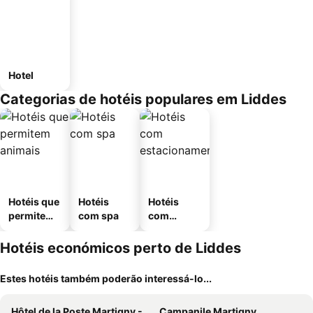
Hotel
Categorias de hotéis populares em Liddes
Hotéis que
Hotéis
Hotéis
permitem
com spa
com
animais
estaciona
mento
Hotéis económicos perto de Liddes
Estes hotéis também poderão interessá-lo...
Hôtel de la Poste Martigny - City Center
Campanile Martigny