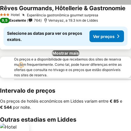
Rêves Gourmands, Hôtellerie & Gastronomie
Hotel
Experiência gastronômica gourmet surpresa
3 Estrelas
9,5
Excelente
764
Vernayaz, a 19.3 km de Liddes
Selecione as datas para ver os preços
Ver preços
exatos.
Mostrar mais
Os preços e a disponibilidade que recebemos dos sites de reserva
mudam frequentemente. Como tal, pode haver diferenças entre as
ofertas que consulta no trivago e os preços que estão disponíveis
nos sites de reserva.
Intervalo de preços
Os preços de hotéis económicos em Liddes variam entre
‎€ 85
e
‎€ 544
por noite.
Outras estadias em Liddes