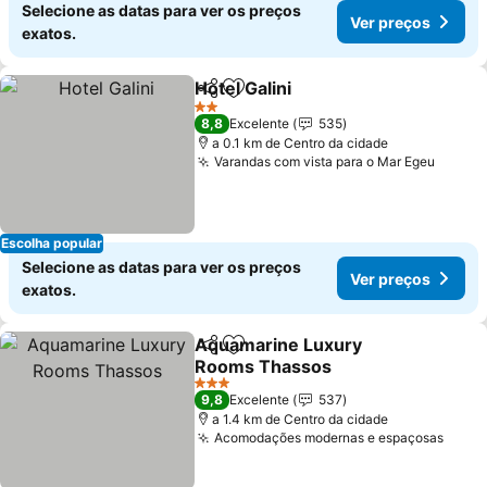
Selecione as datas para ver os preços
Ver preços
exatos.
Hotel Galini
Partilhar
Adicionar aos favoritos
2 Estrelas
8,8
Excelente
535
a 0.1 km de Centro da cidade
Varandas com vista para o Mar Egeu
Escolha popular
Selecione as datas para ver os preços
Ver preços
exatos.
Aquamarine Luxury
Partilhar
Adicionar aos favoritos
Rooms Thassos
3 Estrelas
9,8
Excelente
537
a 1.4 km de Centro da cidade
Acomodações modernas e espaçosas