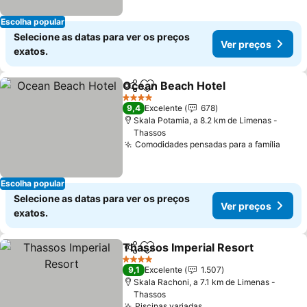
Escolha popular
Selecione as datas para ver os preços
Ver preços
exatos.
Ocean Beach Hotel
Partilhar
Adicionar aos favoritos
4 Estrelas
9,4
Excelente
678
Skala Potamia, a 8.2 km de Limenas -
Thassos
Comodidades pensadas para a família
Escolha popular
Selecione as datas para ver os preços
Ver preços
exatos.
Thassos Imperial Resort
Partilhar
Adicionar aos favoritos
4 Estrelas
9,1
Excelente
1.507
Skala Rachoni, a 7.1 km de Limenas -
Thassos
Piscinas variadas