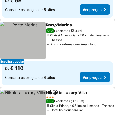
€ 95
De
Consulte os preços de
5 sites
Ver preços
Porto Marina
Partilhar
Adicionar aos favoritos
9,0
Excelente
446
Chrissi Ammoudia, a 7.0 km de Limenas -
Thassos
Piscina externa com área infantil
Escolha popular
€ 110
De
Consulte os preços de
4 sites
Ver preços
Nikoleta Luxury Villa
Partilhar
Adicionar aos favoritos
3 Estrelas
9,3
Excelente
1.023
Skala Prinos, a 6.5 km de Limenas - Thassos
Hotel boutique familiar