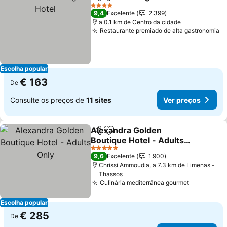
Partilhar
Adicionar aos favoritos
4 Estrelas
9,4
Excelente
2.399
a 0.1 km de Centro da cidade
Restaurante premiado de alta gastronomia
Escolha popular
€ 163
De
Consulte os preços de
11 sites
Ver preços
Alexandra Golden
Partilhar
Adicionar aos favoritos
Boutique Hotel - Adults
Only
5 Estrelas
9,6
Excelente
1.900
Chrissi Ammoudia, a 7.3 km de Limenas -
Thassos
Culinária mediterrânea gourmet
Escolha popular
€ 285
De