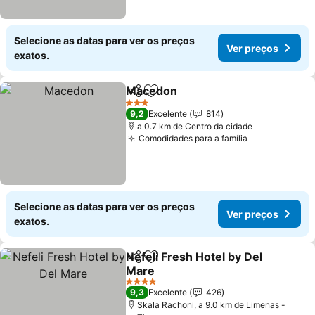
Selecione as datas para ver os preços
Ver preços
exatos.
Macedon
Partilhar
Adicionar aos favoritos
3 Estrelas
9,2
Excelente
814
a 0.7 km de Centro da cidade
Comodidades para a família
Selecione as datas para ver os preços
Ver preços
exatos.
Nefeli Fresh Hotel by Del
Partilhar
Adicionar aos favoritos
Mare
4 Estrelas
9,3
Excelente
426
Skala Rachoni, a 9.0 km de Limenas -