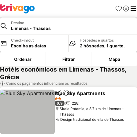
Favoritos
Iniciar
Me
Destino
Limenas - Thassos
Check-in/out
Hóspedes e quartos
Escolha as datas
2 hóspedes, 1 quarto.
Ordenar
Filtrar
Mapa
Hotéis económicos em Limenas - Thassos,
Grécia
Como os pagamentos influenciam os resultados
Blue Sky Apartments
Partilhar
Adicionar aos favoritos
2 Estrelas
6,9
228
Skala Potamia, a 8.7 km de Limenas -
Thassos
Design tradicional de vila de Thassos