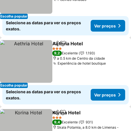
Escolha popular
Selecione as datas para ver os preços
Ver preços
exatos.
Aethria Hotel
Partilhar
Adicionar aos favoritos
3 Estrelas
9,2
Excelente
1.193
a 0.5 km de Centro da cidade
Experiência de hotel boutique
Escolha popular
Selecione as datas para ver os preços
Ver preços
exatos.
Korina Hotel
Partilhar
Adicionar aos favoritos
3 Estrelas
9,4
Excelente
931
Skala Potamia, a 8.0 km de Limenas -