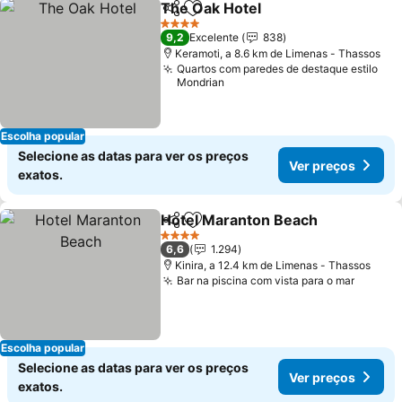
The Oak Hotel
Partilhar
Adicionar aos favoritos
4 Estrelas
9,2
Excelente
838
Keramoti, a 8.6 km de Limenas - Thassos
Quartos com paredes de destaque estilo
Mondrian
Escolha popular
Selecione as datas para ver os preços
Ver preços
exatos.
Hotel Maranton Beach
Partilhar
Adicionar aos favoritos
4 Estrelas
6,6
1.294
Kinira, a 12.4 km de Limenas - Thassos
Bar na piscina com vista para o mar
Escolha popular
Selecione as datas para ver os preços
Ver preços
exatos.