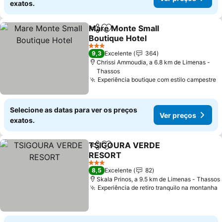
exatos.
Mare Monte Small
Partilhar
Adicionar aos favoritos
Boutique Hotel
3 Estrelas
9,3
Excelente
364
Chrissi Ammoudia, a 6.8 km de Limenas -
Thassos
Experiência boutique com estilo campestre
Selecione as datas para ver os preços
Ver preços
exatos.
TSIGOURA VERDE
Partilhar
Adicionar aos favoritos
RESORT
3 Estrelas
8,5
Excelente
82
Skala Prinos, a 9.5 km de Limenas - Thassos
Experiência de retiro tranquilo na montanha