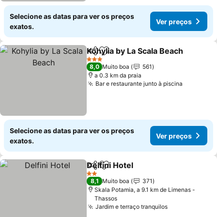
Selecione as datas para ver os preços
Ver preços
exatos.
Kohylia by La Scala Beach
Partilhar
Adicionar aos favoritos
3 Estrelas
8,0
Muito boa
561
a 0.3 km da praia
Bar e restaurante junto à piscina
Selecione as datas para ver os preços
Ver preços
exatos.
Delfini Hotel
Partilhar
Adicionar aos favoritos
2 Estrelas
8,1
Muito boa
371
Skala Potamia, a 9.1 km de Limenas -
Thassos
Jardim e terraço tranquilos