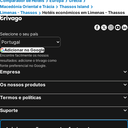
Comparador de Hotéis
Europa
Grécia
Miramare
Socrates Plaza
Macedónia Oriental e Trácia
Thassos Island
Thassian Riviera Hotel
Elektra Comfort Hotel
Limenas - Thassos
Hotéis económicos em Limenas - Thassos
Hotel Maranton Beach
Facebook
Twitter
Insta
Yo
Selecione o seu país
Adicionar no Google
Encontre facilmente os nossos
resultados: adicione o trivago como
fonte preferencial no Google.
Empresa
Os nossos produtos
Termos e políticas
Suporte