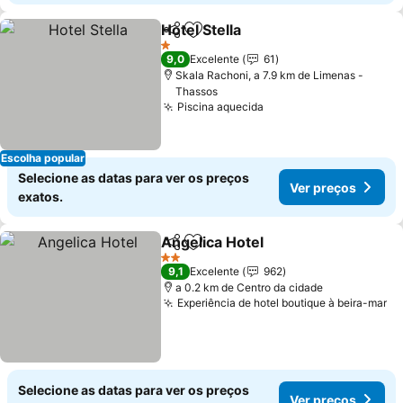
Hotel Stella
Partilhar
Adicionar aos favoritos
1 Estrelas
9,0
Excelente
61
Skala Rachoni, a 7.9 km de Limenas -
Thassos
Piscina aquecida
Escolha popular
Selecione as datas para ver os preços
Ver preços
exatos.
Angelica Hotel
Partilhar
Adicionar aos favoritos
2 Estrelas
9,1
Excelente
962
a 0.2 km de Centro da cidade
Experiência de hotel boutique à beira-mar
Selecione as datas para ver os preços
Ver preços