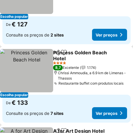
Escolha popular
€ 127
De
Consulte os preços de
2 sites
Ver preços
Princess Golden Beach
Partilhar
Adicionar aos favoritos
Hotel
4 Estrelas
8,7
Excelente
1.174
Chrissi Ammoudia, a 6.9 km de Limenas -
Thassos
Restaurante buffet com produtos locais
Escolha popular
€ 133
De
Consulte os preços de
7 sites
Ver preços
A for Art Design Hotel