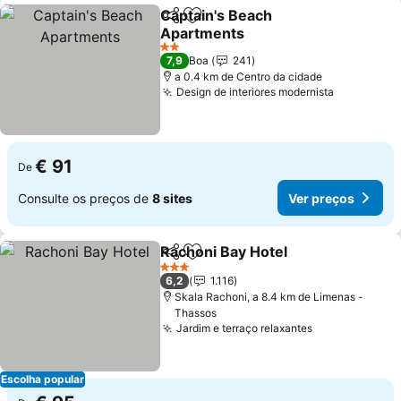
Captain's Beach
Partilhar
Adicionar aos favoritos
Apartments
2 Estrelas
7,9
Boa
241
a 0.4 km de Centro da cidade
Design de interiores modernista
€ 91
De
Consulte os preços de
8 sites
Ver preços
Rachoni Bay Hotel
Partilhar
Adicionar aos favoritos
3 Estrelas
6,2
1.116
Skala Rachoni, a 8.4 km de Limenas -
Thassos
Jardim e terraço relaxantes
Escolha popular