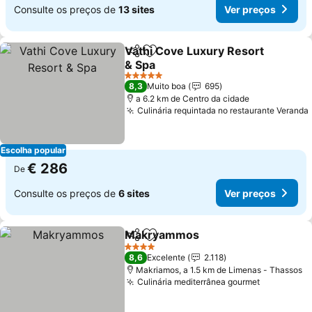
Consulte os preços de
13 sites
Ver preços
Vathi Cove Luxury Resort
Partilhar
Adicionar aos favoritos
& Spa
5 Estrelas
8,3
Muito boa
695
a 6.2 km de Centro da cidade
Culinária requintada no restaurante Veranda
Escolha popular
€ 286
De
Consulte os preços de
6 sites
Ver preços
Makryammos
Partilhar
Adicionar aos favoritos
4 Estrelas
8,6
Excelente
2.118
Makriamos, a 1.5 km de Limenas - Thassos
Culinária mediterrânea gourmet