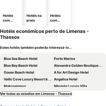
Hotéis
Hotéis na
Hotéis
com
praia
com
piscinas
estaciona
mento
Hotéis económicos perto de Limenas -
Thassos
Estes hotéis também poderão interessá-lo...
Blue Sea Beach Hotel
Porto Marina
Blue Bay Beach Hotel
Alexandra Golden Boutique Hotel - Adults Only
Ocean Beach Hotel
A for Art Design Hotel
Vathi Cove Luxury Resort & Spa
Angelica Hotel
Makryammos
Nikoleta Luxury Villa
Princess Golden Beach Hotel
Porto Thassos Apartments & Studios
Ver todas as estadias em Limenas - Thassos
a
Rachoni Bay Hotel