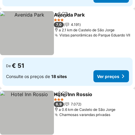
Avenida Park
Partilhar
Adicionar aos favoritos
3 Estrelas
7,0
4.191
a 2.1 km de Castelo de São Jorge
Vistas panorâmicas do Parque Eduardo VII
€ 51
De
Consulte os preços de
18 sites
Ver preços
Hotel Inn Rossio
Partilhar
Adicionar aos favoritos
3 Estrelas
6,9
7.072
a 0.6 km de Castelo de São Jorge
Charmosas varandas privadas