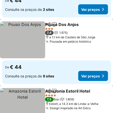
€ 44
De
Consulte os preços de
2 sites
Ver preços
Pouso Dos Anjos
Partilhar
Adicionar aos favoritos
3 Estrelas
7,4
1.975
a 1.1 km de Castelo de São Jorge
Pousada em palácio histórico
€ 44
De
Consulte os preços de
9 sites
Ver preços
Amazonia Estoril Hotel
Partilhar
Adicionar aos favoritos
4 Estrelas
7,5
Boa
1.806
Estoril, a 14.3 km de Linda-a-Velha
Design inspirado na Art Déco