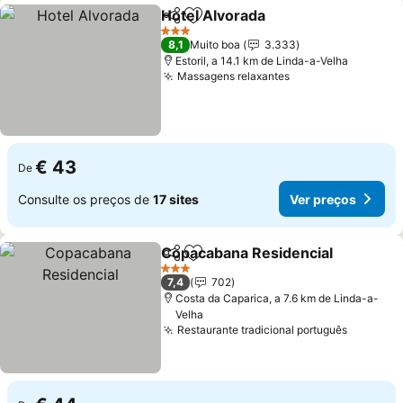
Hotel Alvorada
Partilhar
Adicionar aos favoritos
3 Estrelas
8,1
Muito boa
3.333
Estoril, a 14.1 km de Linda-a-Velha
Massagens relaxantes
€ 43
De
Consulte os preços de
17 sites
Ver preços
Copacabana Residencial
Partilhar
Adicionar aos favoritos
3 Estrelas
7,4
702
Costa da Caparica, a 7.6 km de Linda-a-
Velha
Restaurante tradicional português