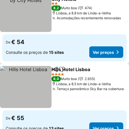
2 Estrelas
8,2
Muito boa
474
Lisboa, a 8.8 km de Linda-a-Velha
Acomodações recentemente renovadas
€ 54
De
Consulte os preços de
15 sites
Ver preços
Hills Hotel Lisboa
Partilhar
Adicionar aos favoritos
4 Estrelas
8,0
Muito boa
2.935
Lisboa, a 8.5 km de Linda-a-Velha
Terraço panorâmico Sky Bar na cobertura
€ 55
De
Consulte os preços de
13 sites
Ver preços