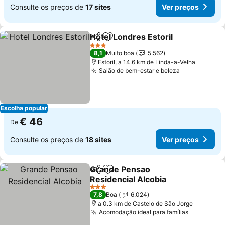
Consulte os preços de
17 sites
Ver preços
Hotel Londres Estoril
Partilhar
Adicionar aos favoritos
3 Estrelas
8,1
Muito boa
5.562
Estoril, a 14.6 km de Linda-a-Velha
Salão de bem-estar e beleza
Escolha popular
€ 46
De
Consulte os preços de
18 sites
Ver preços
Grande Pensao
Partilhar
Adicionar aos favoritos
Residencial Alcobia
3 Estrelas
7,8
Boa
6.024
a 0.3 km de Castelo de São Jorge
Acomodação ideal para famílias