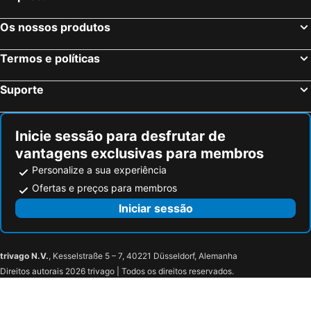
VIP Grand Lisboa Hotel & SPA
The Icons Hotel
Exe Saldanha
Mercure Lisboa Almada
Os nossos produtos
Hotel Lido
Crowne Plaza Caparica Lisbon By Ihg
Termos e políticas
VIP Executive Santa Iria Hotel
Holiday Inn Express Lisbon Airport By Ihg
Hotel Alvorada
acta Moa
Suporte
Olissippo Oriente
Flag Hotel Lisboa Oeiras
Star inn Lisbon Airport
Guerra Junqueiro
Inicie sessão para desfrutar de
Flag Hotel Lisboa Sintra
Eurostars Cascais
vantagens exclusivas para membros
Turim Europa Hotel
Hotel Lisboa
Personalize a sua experiência
Sleep Shop Carnaxide
Discovery Apartment Carnaxide
Ofertas e preços para membros
Beguest Lisbon Plaza
Villa Marquês near Tejo River
Iniciar sessão
Amazonia Jamor Hotel
Palácio do Governador - Lisbon Hotel & Spa
Cs Palace Lisboa Hotel
Moxy Alfragide Lisboa
trivago N.V.
, Kesselstraße 5 – 7, 40221 Düsseldorf, Alemanha
Altis Belém Hotel & Spa
Hotel Jeronimos 8
Direitos autorais 2026 trivago | Todos os direitos reservados.
Wine & Books Lisboa Hotel
Moinho16
Akicity Belem In
Casinhas Da Ajuda No 27