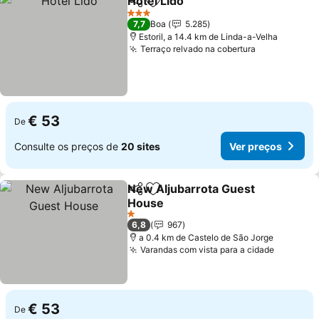
Hotel Lido
Partilhar
Adicionar aos favoritos
3 Estrelas
7,7
Boa
5.285
Estoril, a 14.4 km de Linda-a-Velha
Terraço relvado na cobertura
€ 53
De
Consulte os preços de
20 sites
Ver preços
New Aljubarrota Guest
Partilhar
Adicionar aos favoritos
House
1 Estrelas
6,8
967
a 0.4 km de Castelo de São Jorge
Varandas com vista para a cidade
€ 53
De