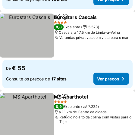
Eurostars Cascais
Partilhar
Adicionar aos favoritos
4 Estrelas
8,8
Excelente
5.523
Cascais, a 17.5 km de Linda-a-Velha
Varandas privativas com vista para o mar
€ 55
De
Consulte os preços de
17 sites
Ver preços
MS Aparthotel
Partilhar
Adicionar aos favoritos
4 Estrelas
8,9
Excelente
7.224
a 1.1 km de Centro da cidade
Refúgio no alto da colina com vistas para o
Tejo