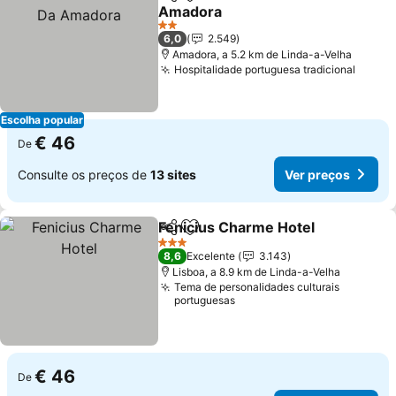
Partilhar
Adicionar aos favoritos
Amadora
2 Estrelas
6,0
2.549
Amadora, a 5.2 km de Linda-a-Velha
Hospitalidade portuguesa tradicional
Escolha popular
€ 46
De
Consulte os preços de
13 sites
Ver preços
Fenicius Charme Hotel
Partilhar
Adicionar aos favoritos
3 Estrelas
8,6
Excelente
3.143
Lisboa, a 8.9 km de Linda-a-Velha
Tema de personalidades culturais
portuguesas
€ 46
De