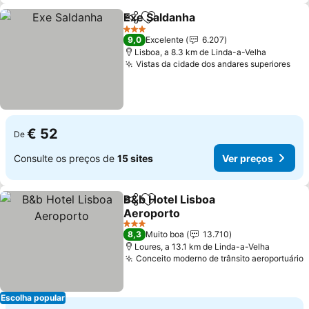
Exe Saldanha
Partilhar
Adicionar aos favoritos
3 Estrelas
9,0
Excelente
6.207
Lisboa, a 8.3 km de Linda-a-Velha
Vistas da cidade dos andares superiores
€ 52
De
Consulte os preços de
15 sites
Ver preços
B&b Hotel Lisboa
Partilhar
Adicionar aos favoritos
Aeroporto
3 Estrelas
8,3
Muito boa
13.710
Loures, a 13.1 km de Linda-a-Velha
Conceito moderno de trânsito aeroportuário
Escolha popular