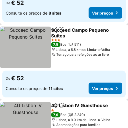
€ 52
De
Consulte os preços de
8 sites
Ver preços
Succeed Campo Pequeno
Partilhar
Adicionar aos favoritos
Suites
3 Estrelas
7,5
Boa
511
Lisboa, a 8.8 km de Linda-a-Velha
Terraço para refeições ao ar livre
€ 52
De
Consulte os preços de
11 sites
Ver preços
4U Lisbon IV Guesthouse
Partilhar
Adicionar aos favoritos
1 Estrelas
7,6
Boa
2.240
Lisboa, a 9.0 km de Linda-a-Velha
Acomodações para famílias