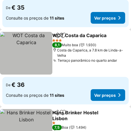
€ 35
De
Consulte os preços de
11 sites
Ver preços
WOT Costa da Caparica
Partilhar
Adicionar aos favoritos
3 Estrelas
8,1
Muito boa
1.930
Costa da Caparica, a 7.8 km de Linda-a-
Velha
Terraço panorâmico no quarto andar
€ 36
De
Consulte os preços de
11 sites
Ver preços
Hans Brinker Hostel
Partilhar
Adicionar aos favoritos
Lisbon
1 Estrelas
7,5
Boa
1.494