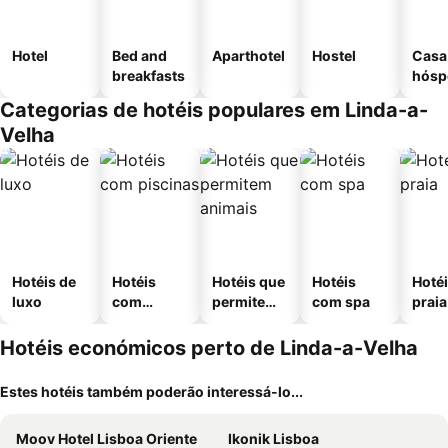
Hotel
Bed and
Aparthotel
Hostel
Casa
breakfasts
hósp
Categorias de hotéis populares em Linda-a-
Velha
Hotéis de
Hotéis
Hotéis que
Hotéis
Hotéi
luxo
com
permitem
com spa
praia
piscinas
animais
Hotéis económicos perto de Linda-a-Velha
Estes hotéis também poderão interessá-lo...
Moov Hotel Lisboa Oriente
Ikonik Lisboa