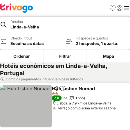
Favoritos
Iniciar
Me
Destino
Linda-a-Velha
Check-in/out
Hóspedes e quartos
Escolha as datas
2 hóspedes, 1 quarto.
Ordenar
Filtrar
Mapa
Hotéis económicos em Linda-a-Velha,
Portugal
Como os pagamentos influenciam os resultados
Hub Lisbon Nomad
Partilhar
Adicionar aos favoritos
2 Estrelas
7,6
Boa
1.555
Lisboa, a 7.9 km de Linda-a-Velha
Terraço com piscina exterior sazonal