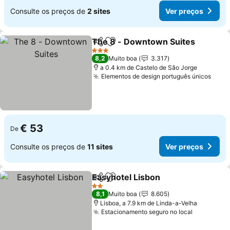
Consulte os preços de
2 sites
Ver preços
The 8 - Downtown Suites
Partilhar
Adicionar aos favoritos
3 Estrelas
8,2
Muito boa
3.317
a 0.4 km de Castelo de São Jorge
Elementos de design português únicos
€ 53
De
Consulte os preços de
11 sites
Ver preços
Easyhotel Lisbon
Partilhar
Adicionar aos favoritos
2 Estrelas
8,1
Muito boa
8.605
Lisboa, a 7.9 km de Linda-a-Velha
Estacionamento seguro no local