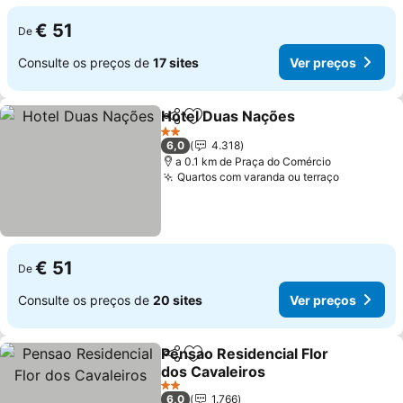
€ 51
De
Consulte os preços de
17 sites
Ver preços
Hotel Duas Nações
Partilhar
Adicionar aos favoritos
2 Estrelas
6,0
4.318
a 0.1 km de Praça do Comércio
Quartos com varanda ou terraço
€ 51
De
Consulte os preços de
20 sites
Ver preços
Pensao Residencial Flor
Partilhar
Adicionar aos favoritos
dos Cavaleiros
2 Estrelas
6,0
1.766