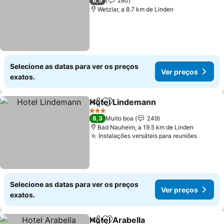
6,9
280
Wetzlar, a 8.7 km de Linden
Selecione as datas para ver os preços
Ver preços
exatos.
Hotel Lindemann
Partilhar
Adicionar aos favoritos
Ver preç
3 Estrelas
8,3
Muito boa
249
Bad Nauheim, a 19.5 km de Linden
Instalações versáteis para reuniões
Ver pr
Selecione as datas para ver os preços
Ver preços
exatos.
Hotel Arabella