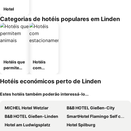
Hotel
Categorias de hotéis populares em Linden
Hotéis que
Hotéis
permitem
com
animais
estaciona
mento
Hotéis económicos perto de Linden
Estes hotéis também poderão interessá-lo...
MICHEL Hotel Wetzlar
B&B HOTEL Gießen-City
B&B HOTEL Gießen-Linden
SmartHotel Flamingo Self check-in
Hotel am Ludwigsplatz
Hotel Spilburg