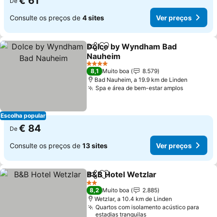
€ 61
De
Consulte os preços de
4 sites
Ver preços
Dolce by Wyndham Bad
Partilhar
Adicionar aos favoritos
Nauheim
Ver preços
4 Estrelas
8,1
Muito boa
8.579
Bad Nauheim, a 19.9 km de Linden
Spa e área de bem-estar amplos
Ver preç
Escolha popular
€ 84
De
Consulte os preços de
13 sites
Ver preços
B&B Hotel Wetzlar
Partilhar
Adicionar aos favoritos
Ver pre
2 Estrelas
8,2
Muito boa
2.885
Wetzlar, a 10.4 km de Linden
Quartos com isolamento acústico para
estadias tranquilas