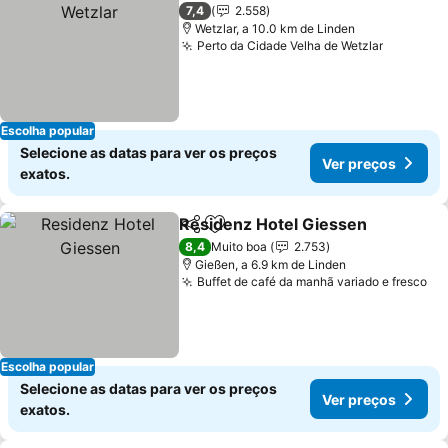
7,4
2.558
Wetzlar, a 10.0 km de Linden
Perto da Cidade Velha de Wetzlar
Ver preç
Escolha popular
Selecione as datas para ver os preços
Ver preços
exatos.
Residenz Hotel Giessen
Partilhar
Adicionar aos favoritos
Ve
8,4
Muito boa
2.753
Gießen, a 6.9 km de Linden
Buffet de café da manhã variado e fresco
Ve
Escolha popular
Selecione as datas para ver os preços
Ver preços
exatos.