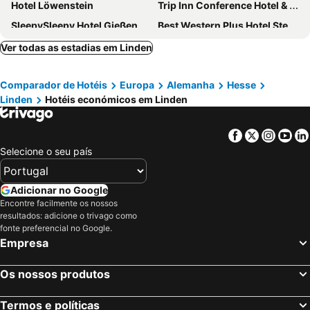
Hotel Löwenstein
Trip Inn Conference Hotel & Suites
SleepySleepy Hotel Gießen
Best Western Plus Hotel Steinsgarten
Trip Inn City Hotel Giessen
Residenz Hotel Giessen
Ver todas as estadias em Linden
Ernst Leitz Hotel.
B&B Hotel Wetzlar
Comparador de Hotéis
Europa
Alemanha
Hesse
Hotel Bürgerhof Wetzlar
City Hotel Wetzlar
Linden
Hotéis económicos em Linden
SN Hotel and Restaurant
Facebook
Twitter
Insta
Yo
Selecione o seu país
Adicionar no Google
Encontre facilmente os nossos
resultados: adicione o trivago como
fonte preferencial no Google.
Empresa
Os nossos produtos
Termos e políticas