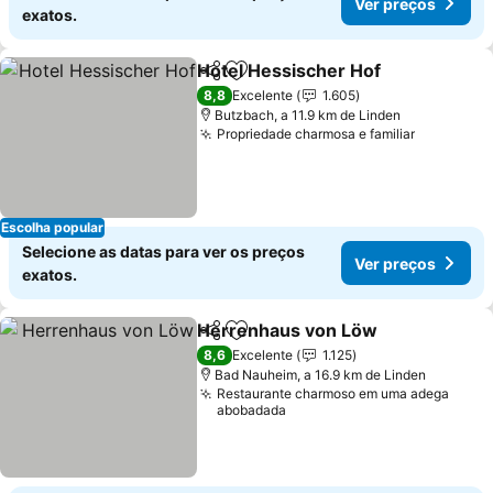
Ver preços
exatos.
Hotel Hessischer Hof
Partilhar
Adicionar aos favoritos
Ver 
8,8
Excelente
1.605
Butzbach, a 11.9 km de Linden
Propriedade charmosa e familiar
Ver preç
Escolha popular
Selecione as datas para ver os preços
Ver preços
exatos.
Herrenhaus von Löw
Partilhar
Adicionar aos favoritos
Ver p
8,6
Excelente
1.125
Bad Nauheim, a 16.9 km de Linden
Restaurante charmoso em uma adega
abobadada