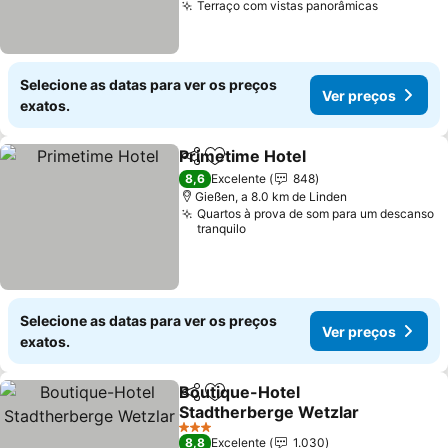
Terraço com vistas panorâmicas
Ver preç
Selecione as datas para ver os preços
Ver preços
exatos.
Primetime Hotel
Partilhar
Adicionar aos favoritos
Ver preço
8,6
Excelente
848
Gießen, a 8.0 km de Linden
Quartos à prova de som para um descanso
tranquilo
Selecione as datas para ver os preços
Ver preços
exatos.
Boutique-Hotel
Partilhar
Adicionar aos favoritos
Stadtherberge Wetzlar
Ver preços
3 Estrelas
8,8
Excelente
1.030