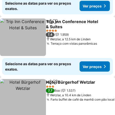
Selecione as datas para ver os preços
Ver preços
exatos.
Trip Inn Conference Hotel
Partilhar
Adicionar aos favoritos
& Suites
Ver preços
4 Estrelas
7,4
1.959
Wetzlar, a 12.5 km de Linden
Terraço com vistas panorâmicas
Ver preç
Selecione as datas para ver os preços
Ver preços
exatos.
Hotel Bürgerhof Wetzlar
Partilhar
Adicionar aos favoritos
V
3 Estrelas
7,7
Boa
1.537
Wetzlar, a 10.4 km de Linden
Farto buffet de café da manhã com pão local