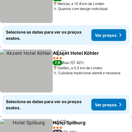
Wetzlar, a 10.8 km de Linden
Quartos com design individual
Ver preços
Selecione as datas para ver os preços
Ver preços
exatos.
Akzent Hotel Köhler
Partilhar
Adicionar aos favoritos
Ver p
3 Estrelas
7,9
Boa
821
Gießen, a 5.3 km de Linden
Culinária tradicional alemã e hessiana
Ver 
Selecione as datas para ver os preços
Ver preços
exatos.
Hotel Spilburg
Partilhar
Adicionar aos favoritos
Ver preços
3 Estrelas