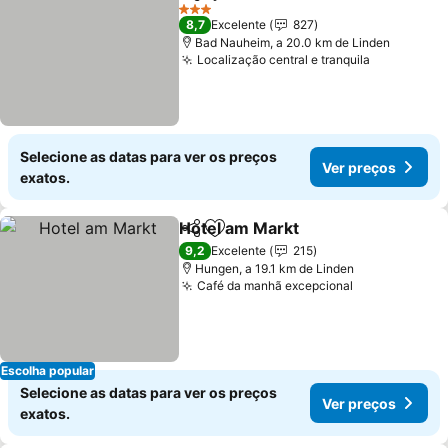
Partilhar
Adicionar aos favoritos
Ver preços
3 Estrelas
8,7
Excelente
827
Bad Nauheim, a 20.0 km de Linden
Localização central e tranquila
Ver preço
Selecione as datas para ver os preços
Ver preços
exatos.
Hotel am Markt
Partilhar
Adicionar aos favoritos
Ver preços
9,2
Excelente
215
Hungen, a 19.1 km de Linden
Café da manhã excepcional
Ver preços
Escolha popular
Selecione as datas para ver os preços
Ver preços
exatos.