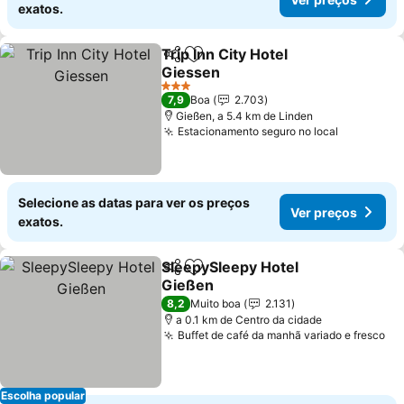
exatos.
Trip Inn City Hotel
Partilhar
Adicionar aos favoritos
Giessen
Ver preços
3 Estrelas
7,9
Boa
2.703
Gießen, a 5.4 km de Linden
Estacionamento seguro no local
Ver preço
Selecione as datas para ver os preços
Ver preços
exatos.
SleepySleepy Hotel
Partilhar
Adicionar aos favoritos
Gießen
Ver preços
8,2
Muito boa
2.131
a 0.1 km de Centro da cidade
Buffet de café da manhã variado e fresco
Ve
Escolha popular