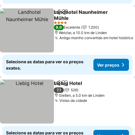
Landhotel Naunheimer
Partilhar
Adicionar aos favoritos
Mühle
Ver preços
4 Estrelas
9,0
Excelente
1.200
Wetzlar, a 10.0 km de Linden
Antigo moinho convertido em hotel histórico
Selecione as datas para ver os preços
Ver preços
exatos.
Liebig Hotel
Partilhar
Adicionar aos favoritos
Ver preços
7,1
526
Gießen, a 5.0 km de Linden
Vistas da cidade
Ver preços
Selecione as datas para ver os preços