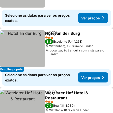
Selecione as datas para ver os preços
Ver preços
exatos.
Hotel an der Burg
Partilhar
Adicionar aos favoritos
Ver preç
3 Estrelas
8,6
Excelente
1.268
Wettenberg, a 8.6 km de Linden
Localização tranquila com vista para o
jardim
Escolha popular
Selecione as datas para ver os preços
Ver preços
exatos.
Wetzlarer Hof Hotel &
Partilhar
Adicionar aos favoritos
Restaurant
Ver preços
3 Estrelas
7,9
Boa
1.030
Wetzlar, a 10.3 km de Linden