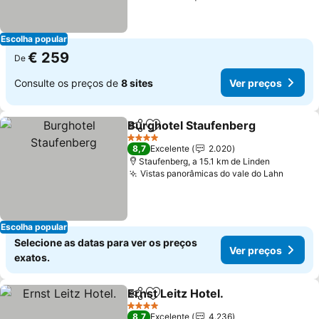
Escolha popular
€ 259
De
Consulte os preços de
8 sites
Ver preços
Burghotel Staufenberg
Partilhar
Adicionar aos favoritos
Ver
4 Estrelas
8,7
Excelente
2.020
Staufenberg, a 15.1 km de Linden
Vistas panorâmicas do vale do Lahn
Ver pr
Escolha popular
Selecione as datas para ver os preços
Ver preços
exatos.
Ernst Leitz Hotel.
Partilhar
Adicionar aos favoritos
Ver preç
4 Estrelas
8,7
Excelente
4.236