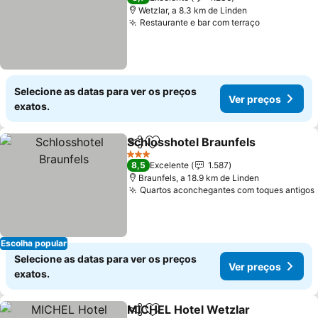
Wetzlar, a 8.3 km de Linden
Restaurante e bar com terraço
Ver preços
Selecione as datas para ver os preços
Ver preços
exatos.
Schlosshotel Braunfels
Partilhar
Adicionar aos favoritos
Ver
3 Estrelas
8,5
Excelente
1.587
Braunfels, a 18.9 km de Linden
Quartos aconchegantes com toques antigos
Escolha popular
Selecione as datas para ver os preços
Ver preços
exatos.
MICHEL Hotel Wetzlar
Partilhar
Adicionar aos favoritos
Ver 