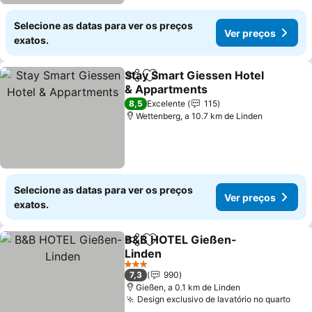
Selecione as datas para ver os preços
Ver preços
exatos.
Stay Smart Giessen Hotel
Partilhar
Adicionar aos favoritos
& Appartments
Ver preços
8,5
Excelente
115
Wettenberg, a 10.7 km de Linden
Selecione as datas para ver os preços
Ver preços
exatos.
B&B HOTEL Gießen-
Partilhar
Adicionar aos favoritos
Linden
Ver preços
3 Estrelas
7,3
990
Gießen, a 0.1 km de Linden
Design exclusivo de lavatório no quarto
Ver