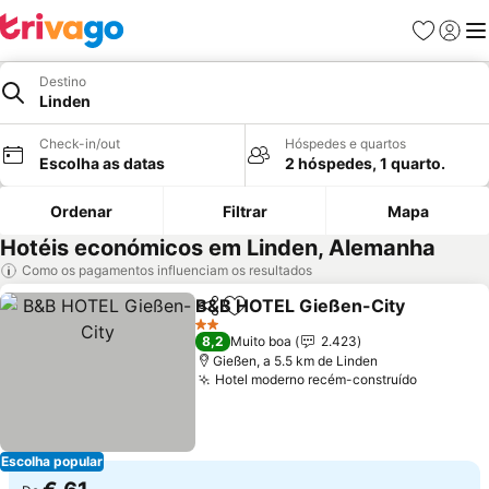
Favoritos
Iniciar
Me
Destino
Linden
Check-in/out
Hóspedes e quartos
Escolha as datas
2 hóspedes, 1 quarto.
Ordenar
Filtrar
Mapa
Hotéis económicos em Linden, Alemanha
Como os pagamentos influenciam os resultados
B&B HOTEL Gießen-City
Partilhar
Adicionar aos favoritos
V
2 Estrelas
8,2
Muito boa
2.423
Gießen, a 5.5 km de Linden
Hotel moderno recém-construído
Ver preç
Escolha popular