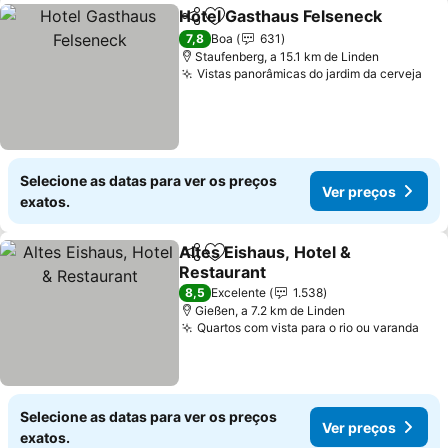
Hotel Gasthaus Felseneck
Partilhar
Adicionar aos favoritos
7,8
Boa
631
Staufenberg, a 15.1 km de Linden
Vistas panorâmicas do jardim da cerveja
Ver
Selecione as datas para ver os preços
Ver preços
exatos.
Altes Eishaus, Hotel &
Partilhar
Adicionar aos favoritos
Restaurant
Ver preços
8,5
Excelente
1.538
Gießen, a 7.2 km de Linden
Quartos com vista para o rio ou varanda
Ver
Selecione as datas para ver os preços
Ver preços
exatos.