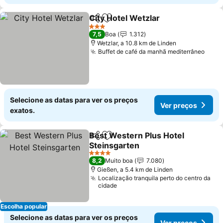
City Hotel Wetzlar
Partilhar
Adicionar aos favoritos
Ver pre
3 Estrelas
7,5
Boa
1.312
Wetzlar, a 10.8 km de Linden
Buffet de café da manhã mediterrâneo
Ver 
Selecione as datas para ver os preços
Ver preços
exatos.
Best Western Plus Hotel
Partilhar
Adicionar aos favoritos
Steinsgarten
Ver preços
4 Estrelas
8,2
Muito boa
7.080
Gießen, a 5.4 km de Linden
Localização tranquila perto do centro da
cidade
Escolha popular
Selecione as datas para ver os preços
Ver preços