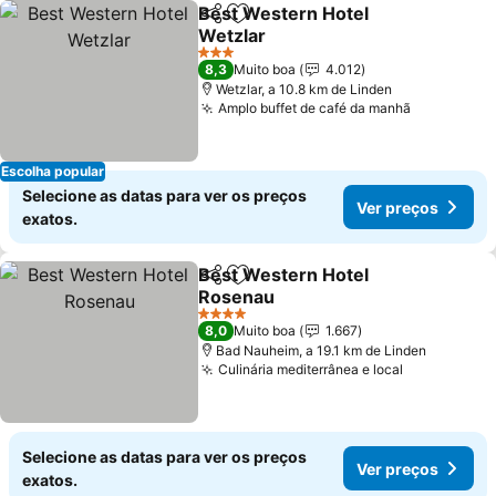
Best Western Hotel
Partilhar
Adicionar aos favoritos
Wetzlar
Ver preços
3 Estrelas
8,3
Muito boa
4.012
Wetzlar, a 10.8 km de Linden
Amplo buffet de café da manhã
Ver preço
Escolha popular
Selecione as datas para ver os preços
Ver preços
exatos.
Best Western Hotel
Partilhar
Adicionar aos favoritos
Rosenau
Ver preços
4 Estrelas
8,0
Muito boa
1.667
Bad Nauheim, a 19.1 km de Linden
Culinária mediterrânea e local
Ver preços
Selecione as datas para ver os preços
Ver preços
exatos.