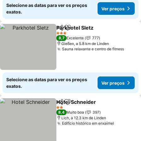
Selecione as datas para ver os preços
Ver preços
exatos.
Parkhotel Sletz
Partilhar
Adicionar aos favoritos
Ver preços
3 Estrelas
8,7
Excelente
777
Gießen, a 5.8 km de Linden
Sauna relaxante e centro de fitness
Ver pr
Selecione as datas para ver os preços
Ver preços
exatos.
Hotel Schneider
Partilhar
Adicionar aos favoritos
Ver preço
2 Estrelas
8,4
Muito boa
397
Lich, a 12.3 km de Linden
Edifício histórico em enxaimel
Ver preços